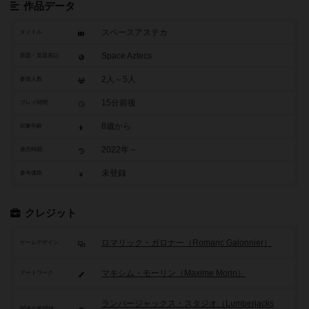
作品データ
スペースアステカ
タイトル
Space Aztecs
原題・英題表記
2人～5人
参加人数
15分前後
プレイ時間
8歳から
対象年齢
2022年～
発売時期
未登録
参考価格
クレジット
ロマリック・ガロナー（Romaric Galonnier）
ゲームデザイン
マキシム・モーリン（Maxime Morin）
アートワーク
ランバージャックス・スタジオ（Lumberjacks
関連企業/団体