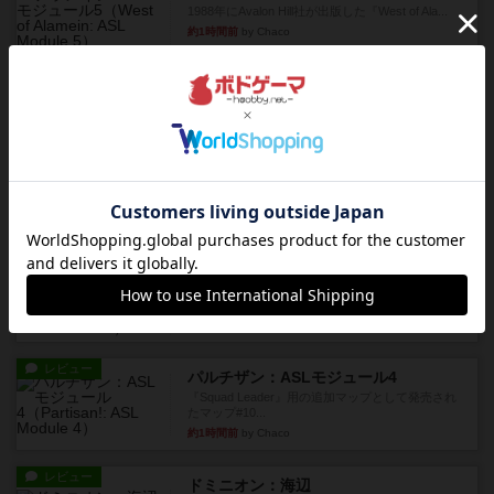
1988年にAvalon Hill社が出版した『West of Ala...
約1時間前
by Chaco
レビュー
ヤンクス：ASLモジュール3
1987年にAvalon Hill社が出版した『Yanks』に付属
のマ...
約1時間前
by Chaco
レビュー
パラトルーパー
1986年にAvalon Hill社が出版した『Paratrooper...
約1時間前
by Chaco
レビュー
ビヨンド・バロー：ASLモジュール1
1985年にAvalon Hill社が出版した『Beyond Valo...
約1時間前
by Chaco
レビュー
パルチザン：ASLモジュール4
『Squad Leader』用の追加マップとして発売され
たマップ#10...
約1時間前
by Chaco
レビュー
ドミニオン：海辺