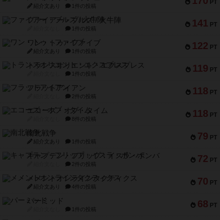
170
PT
紹介文あり
1件の投稿
ファイアー・ブルズ / 火牛陣
141
PT
紹介文なし
1件の投稿
ワン・トゥ・ファイブ
122
PT
紹介文あり
1件の投稿
トランスオリエント・エクスプレス
119
PT
紹介文なし
1件の投稿
フラットアイアン
118
PT
紹介文なし
2件の投稿
エコーズ・オブ・タイム
118
PT
紹介文なし
8件の投稿
南北戦争
79
PT
紹介文あり
1件の投稿
キャプテン・フリップ：イスラ・ボンバ
72
PT
紹介文なし
2件の投稿
メメントオンラインタクティクス
70
PT
紹介文あり
4件の投稿
パーミッド
68
PT
紹介文なし
1件の投稿