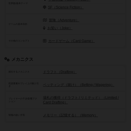
世界観/基本テーマ
SF（Science Fiction）
冒険（Adventure）
ゲームの基本目的
お笑い（Joke）
カードゲーム（Card Game）
その他のコンセプト
メカニクス
ドラフト（Drafting）
頻出するメカニクス
投資要素やプレイ上の駆け引
ベッティング（賭け）（Betting / Wagering）
き
場札の獲得（ドラフト / リミテッド）（Limited /
プレイヤーの干渉/影響アク
ション
Card Drafting）
メモリー（記憶する）（Memory）
情報の扱い方等