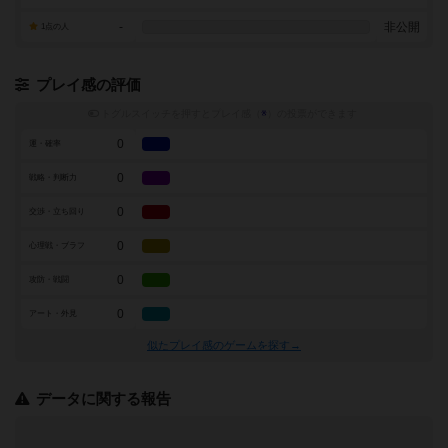
-
非公開
1点の人
プレイ感の評価
トグルスイッチを押すとプレイ感（
※
）の投票ができます
0
運・確率
0
戦略・判断力
0
交渉・立ち回り
0
心理戦・ブラフ
0
攻防・戦闘
0
アート・外見
似たプレイ感のゲームを探す→
データに関する報告