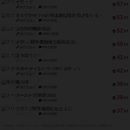
クリーグ
57
PT
紹介文あり
1件の投稿
セミファイナル ～お前はまだ生きている～
53
PT
紹介文あり
1件の投稿
ふたつの街の物語
52
PT
紹介文あり
18件の投稿
クランク! ：冒険者たち（拡張）
50
PT
紹介文あり
4件の投稿
とうほうの！
42
PT
紹介文なし
1件の投稿
スターマイン・ラミー ポケット
42
PT
紹介文あり
2件の投稿
海兵隊
39
PT
紹介文あり
1件の投稿
スーパーストア3000
39
PT
紹介文なし
1件の投稿
フリップ７：復讐心とともに
37
PT
紹介文なし
2件の投稿
※Apple、Apple のロゴ は、米国および他の国々で登録されたApple Inc.の商標です。