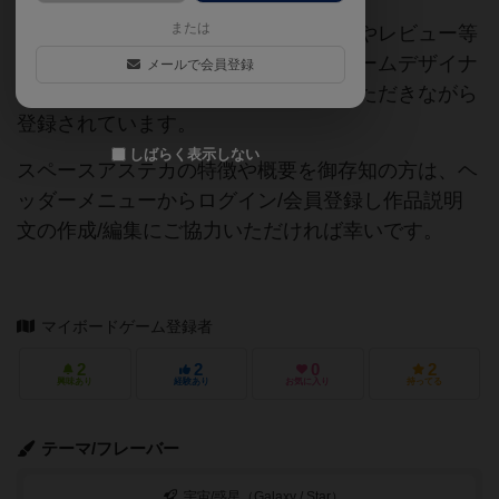
または
当サイトに掲載されている作品説明文やレビュー等
の情報は、ボドゲーマ運営事務局・ゲームデザイナ
メールで会員登録
ーご本人様・有志の皆様にご協力をいただきながら
登録されています。
しばらく表示しない
スペースアステカの特徴や概要を御存知の方は、ヘ
ッダーメニューからログイン/会員登録し作品説明
文の作成/編集にご協力いただければ幸いです。
マイボードゲーム登録者
2
2
0
2
興味あり
経験あり
お気に入り
持ってる
テーマ/フレーバー
宇宙/惑星（Galaxy / Star）