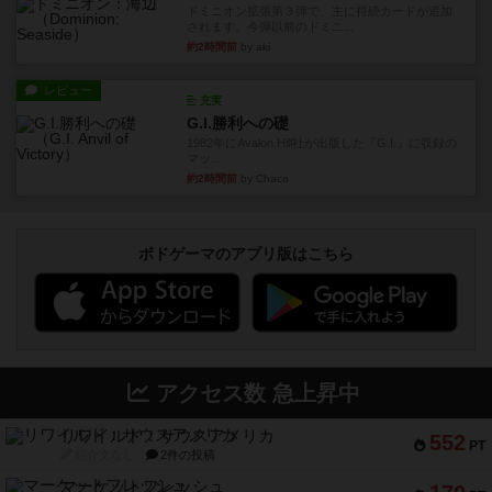
ドミニオン拡張第３弾で、主に持続カードが追加
されます。今弾以前のドミニ...
約2時間前
by aki
レビュー
充実
G.I.勝利への礎
1982年にAvalon Hill社が出版した『G.I.』に収録の
マッ...
約2時間前
by Chaco
ボドゲーマのアプリ版はこちら
アクセス数 急上昇中
リワイルド：サウスアメリカ
552
PT
紹介文なし
2件の投稿
マーケットフレッシュ