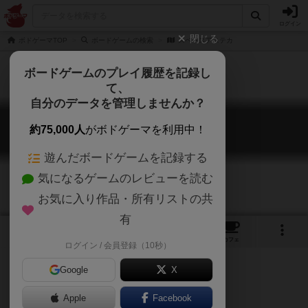
ログイン
閉じる
ボドゲーマTOP
ボードゲームの検索
スペースアステカ
ボードゲームのプレイ履歴を記録し
て、
自分のデータを管理しませんか？
スペースアステカ
約75,000人
がボドゲーマを利用中！
Space Aztecs
遊んだボードゲームを記録する
気になるゲームのレビューを読む
お気に入り作品・所有リストの共
有
1
1
トップ
画像
動画
レビュー
カフェ
ログイン / 会員登録（10秒）
Google
X
Apple
ご協力ください
Facebook