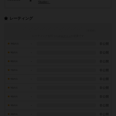
Studio）
レーティング
レーティングを行うには
ログイン
が必要です
-
非公開
10点の人
-
非公開
9点の人
-
非公開
8点の人
-
非公開
7点の人
-
非公開
6点の人
-
非公開
5点の人
-
非公開
4点の人
-
非公開
3点の人
-
非公開
2点の人