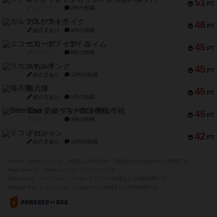
51
PT
紹介文なし
2件の投稿
ガルフストライク
46
PT
紹介文あり
1件の投稿
エコーズ・オブ・タイム
45
PT
紹介文なし
8件の投稿
スカルキング
45
PT
紹介文あり
12件の投稿
海兵隊
45
PT
紹介文あり
1件の投稿
Bitter End ブタペスト救出作戦
45
PT
紹介文なし
1件の投稿
ドコジャン
42
PT
紹介文あり
10件の投稿
※Apple、Apple のロゴ は、米国および他の国々で登録されたApple Inc.の商標です。
※App Store は、Apple Inc.のサービスマークです。
※Android は、グーグル インコーポレイテッドの商標または登録商標です。
※Google Play とそのロゴは、Google Inc.の商標または登録商標です。