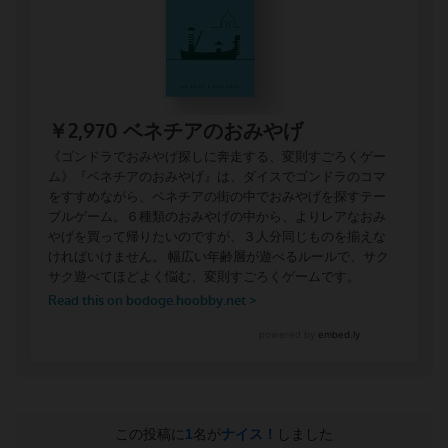
この投稿に
1
名が
ナイス！
しました