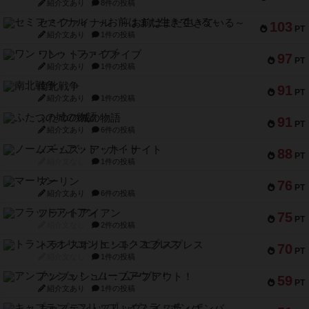
紹介文あり
8件の投稿
セミファイナル ～お前はまだ生きている～
103
PT
紹介文あり
1件の投稿
ワン・トゥ・ファイブ
97
PT
紹介文あり
1件の投稿
南北戦争
91
PT
紹介文あり
1件の投稿
ふたつの城の物語
91
PT
紹介文あり
6件の投稿
ノームズ・アット・ナイト
88
PT
紹介文なし
1件の投稿
マーリン
76
PT
紹介文あり
6件の投稿
フラットアイアン
75
PT
紹介文なし
2件の投稿
トランスオリエント・エクスプレス
70
PT
紹介文なし
1件の投稿
アンブッシュ！：ムーブアウト！
59
PT
紹介文あり
1件の投稿
キャプテン・フリップ：イスラ・ボンバ