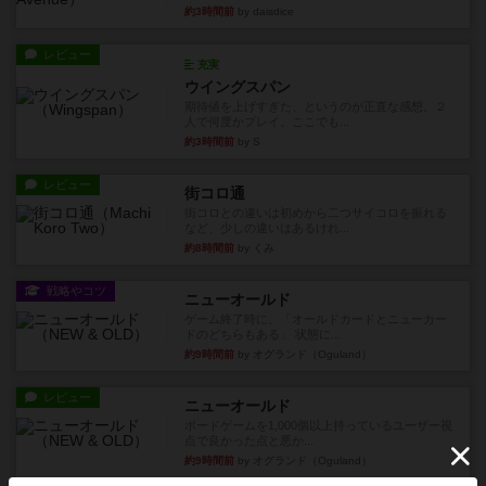
約3時間前
by daisdice
レビュー
充実
ウイングスパン
期待値を上げすぎた、というのが正直な感想。２
人で何度かプレイ。ここでも...
約3時間前
by S
レビュー
街コロ通
街コロとの違いは初めから二つサイコロを振れる
など、少しの違いはあるけれ...
約8時間前
by くみ
戦略やコツ
ニューオールド
ゲーム終了時に、「オールドカードとニューカー
ドのどちらもある」 状態に...
約9時間前
by オグランド（Oguland）
レビュー
ニューオールド
ボードゲームを1,000個以上持っているユーザー視
点で良かった点と悪か...
約9時間前
by オグランド（Oguland）