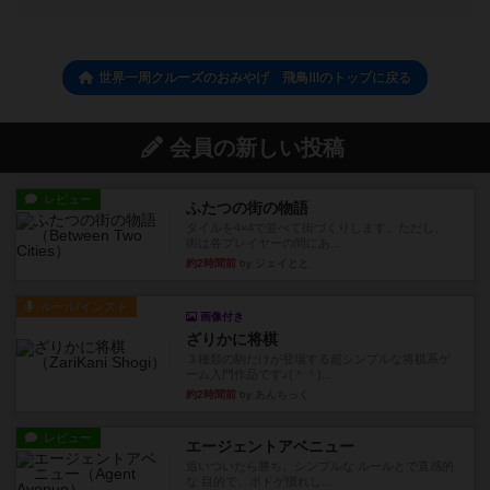
世界一周クルーズのおみやげ 飛鳥Ⅲのトップに戻る
会員の新しい投稿
レビュー
ふたつの街の物語
タイルを4×4で並べて街づくりします。ただし、
街は各プレイヤーの間にあ...
約2時間前
by ジェイとと
ルール/インスト
画像付き
ざりかに将棋
３種類の駒だけが登場する超シンプルな将棋系ゲ
ーム入門作品です♪(＾＾)...
約2時間前
by あんちっく
レビュー
エージェントアベニュー
追いついたら勝ち。シンプルな ルールとで直感的
な 目的で、ボドゲ慣れし...