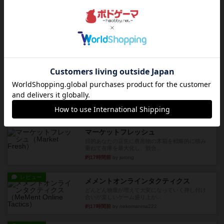
レビュー
デクリプト
プレイ感がしっかりしてるから、超ボードゲーム
やったなって感じ。パーティ...
約10時間前
by ヒロ(新！ボードゲーム家族)
レビュー
充実
アルナックの失われし遺跡
アナログ対人プレイ数回。クニツィア先生の名作
「エルドラドを探して」にあ...
約12時間前
by おーちゃん
ルール/インスト
画像付き
充実
マーケットフレッシュ
目的あなたの店先に農産物の木箱を戦略的に積み
重ねて在庫を最大化し、競合...
約17時間前
by jurong
レビュー
メメントオンラインタクティクス
どんどん物量が増えて大変になっていく押し付け
合いが楽しいゲーム盛り上が...
約17時間前
by nekomanma222