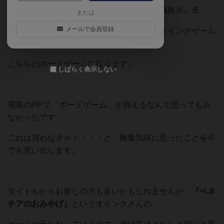
現在就航しているのは、改良・進化した『飛鳥Ⅲ』🚢
または
メールで会員登録
日本が誇る大型クルーズ船「飛鳥Ⅲ」と、オインクゲーム
ズさんがコラボして作ったのが、
こちらのボードゲームになります。
しばらく表示しない
飛鳥のHPで「ボードゲーム」が買えるなんて思ってもみ
なかったです。
これは買わなきゃ！・・・と、興奮気味に思ったことを今
でも思い出します。
タイトルからお察しの方も多いかもしれませんが、
『ベネ
チアのおみやげ』
というオインクさんの