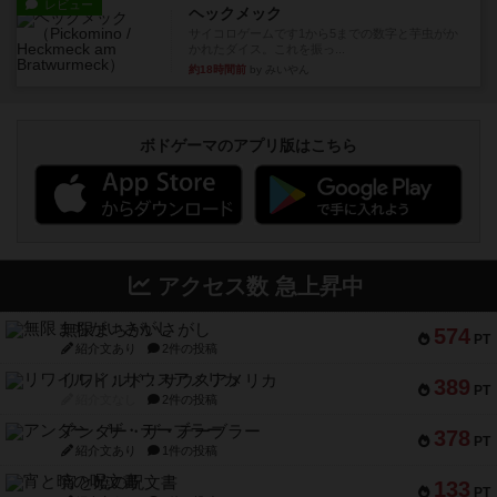
レビュー
ヘックメック
サイコロゲームです1から5までの数字と芋虫がか
かれたダイス。これを振っ...
約18時間前
by みいやん
ボドゲーマのアプリ版はこちら
アクセス数 急上昇中
無限まちがいさがし
574
PT
紹介文あり
2件の投稿
リワイルド：サウスアメリカ
389
PT
紹介文なし
2件の投稿
アンダー・ザ・テーブラー
378
PT
紹介文あり
1件の投稿
宵と暁の呪文書
133
PT