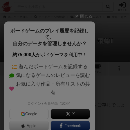
ログイン
閉じる
ボドゲーマTOP
ボードゲームの検索
ベネチアのおみやげ
世界一周クル
ボードゲームのプレイ履歴を記録し
て、
世界一周クルーズのおみやげ 飛鳥Ⅲ
自分のデータを管理しませんか？
yu【Treasure Box】さんのレビュー
約75,000人
がボドゲーマを利用中！
遊んだボードゲームを記録する
1
1
1
トップ
画像
動画
レビュー
カフェ
気になるゲームのレビューを読む
お気に入り作品・所有リストの共
293名
1名
1
10ヶ月前
有
ログイン / 会員登録（10秒）
皆さんは、国産の大型クルーズ船
「飛鳥」
をご存じでしょ
うか？
Google
X
Apple
Facebook