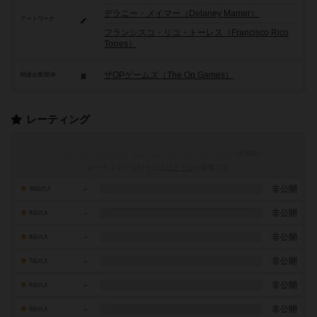
デラニー・メイマー（Delaney Mamer）
アートワーク
フランシスコ・リコ・トーレス（Francisco Rico
Torres）
ザOPゲームズ（The Op Games）
関連企業/団体
レーティング
レーティングを行うには
ログイン
が必要です
-
非公開
10点の人
-
非公開
9点の人
-
非公開
8点の人
-
非公開
7点の人
-
非公開
6点の人
-
非公開
5点の人