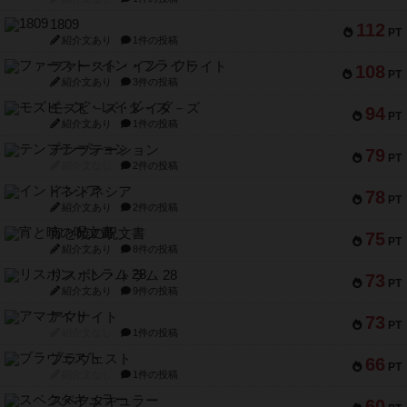
1809
112
PT
紹介文あり
1件の投稿
ファースト・イン・フライト
108
PT
紹介文あり
3件の投稿
モズビ－ズ・レイダ－ズ
94
PT
紹介文あり
1件の投稿
テンプテーション
79
PT
紹介文なし
2件の投稿
インドネシア
78
PT
紹介文あり
2件の投稿
宵と暁の呪文書
75
PT
紹介文あり
8件の投稿
リスボン・トラム 28
73
PT
紹介文あり
9件の投稿
アマナイト
73
PT
紹介文なし
1件の投稿
ブラヴェスト
66
PT
紹介文なし
1件の投稿
スペクタキュラー
60