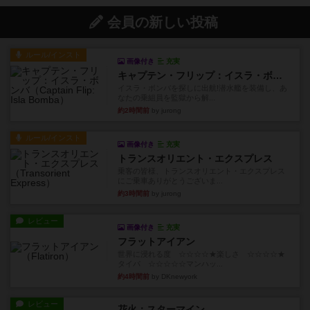
会員の新しい投稿
ルール/インスト
画像付き
充実
キャプテン・フリップ：イスラ・ボンバ
イスラ・ボンバを探しに出航!潜水艦を装備し、あ
なたの乗組員を監獄から解...
約2時間前
by jurong
ルール/インスト
画像付き
充実
トランスオリエント・エクスプレス
乗客の皆様、トランスオリエント・エクスプレス
にご乗車ありがとうございま...
約3時間前
by jurong
レビュー
画像付き
充実
フラットアイアン
世界に浸れる度 ☆☆☆☆★楽しさ ☆☆☆☆★
タイパ ☆☆☆☆☆マンハッ...
約4時間前
by DKnewyork
レビュー
花火：スターマイン