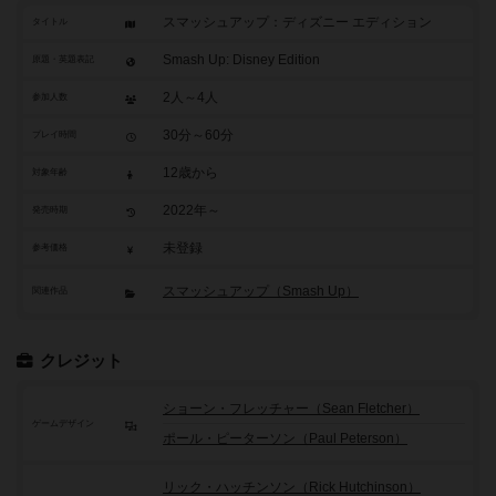
スマッシュアップ：ディズニー エディション
タイトル
Smash Up: Disney Edition
原題・英題表記
2人～4人
参加人数
30分～60分
プレイ時間
12歳から
対象年齢
2022年～
発売時期
未登録
参考価格
スマッシュアップ（Smash Up）
関連作品
クレジット
ショーン・フレッチャー（Sean Fletcher）
ゲームデザイン
ポール・ピーターソン（Paul Peterson）
リック・ハッチンソン（Rick Hutchinson）