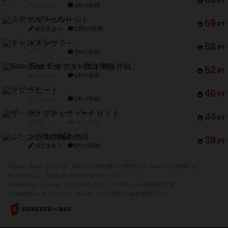
PT
紹介文なし
1件の投稿
スモールワールド
59
PT
紹介文あり
13件の投稿
ギャンブラー
58
PT
紹介文なし
2件の投稿
Bitter End ブタペスト救出作戦
52
PT
紹介文なし
1件の投稿
ラピード
46
PT
紹介文なし
1件の投稿
ザ・フラッフィー・ライト
44
PT
紹介文なし
0件の投稿
ふたつの城の物語
39
PT
紹介文あり
6件の投稿
※Apple、Apple のロゴ は、米国および他の国々で登録されたApple Inc.の商標です。
※App Store は、Apple Inc.のサービスマークです。
※Android は、グーグル インコーポレイテッドの商標または登録商標です。
※Google Play とそのロゴは、Google Inc.の商標または登録商標です。