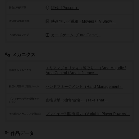
現代（Present）
舞台の時代背景
映画/テレビ番組（Movies / TV Show）
政治経済/各種産業
カードゲーム（Card Game）
その他のコンセプト
メカニクス
エリアマジョリティ（陣取り）（Area Majority /
頻出するメカニクス
Area Control / Area influence）
ハンドマネージメント（Hand Management）
得点や資源等の獲得ルール
プレイヤーの干渉/影響アク
直接攻撃（強奪/破壊）（Take That）
ション
プレイヤー別固有能力（Variable Player Powers）
その他のメカニクスや仕組み
作品データ