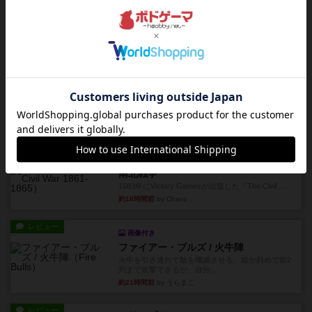
レビュー
シャット・ザ・ボックス
とてもシンプルなダイスゲーム。2つのダイスを振
って、出目の合計を自分の...
約14時間前
by OSAっち
レビュー
充実
オバケだぞ～
対人アナログプレイ。簡単なルールで誰とでも遊
べるゲーム。こんなの子ども...
約15時間前
by おーちゃん
レビュー
充実
南北戦争
1983年にVictory Gamesが出版した『The Civil ...
約18時間前
by Chaco
レビュー
画像付き
ファイアー・ブルズ / 火牛陣
火牛を引き連れて敵を殲滅させる。縦か斜めで前2
列まで攻撃できるが、自分...
約21時間前
by うらまこ
レビュー