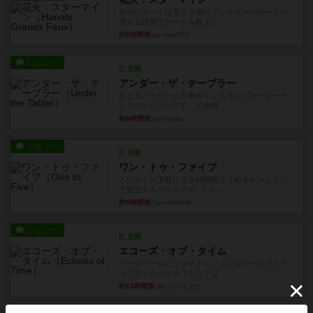
自分のカードは見えず他のプレイヤーのカードが
見える状態でカードを教えた...
約6時間前
by mob567
レビュー
充実
アンダー・ザ・テーブラー
笑えるバカゲームを集めているライトゲーマーと
してのレビューです。正体隠...
約8時間前
by toyota
レビュー
充実
ワン・トゥ・ファイブ
とにかくお手軽にすき間時間をうめるゲームとし
て重宝するゲームです。いわ...
約9時間前
by nabekoh
レビュー
充実
エコーズ・オブ・タイム
カードゲームにファイナルファンタジーのアクテ
ィブタイムバトル（もしくは...
約13時間前
by ジェイとと