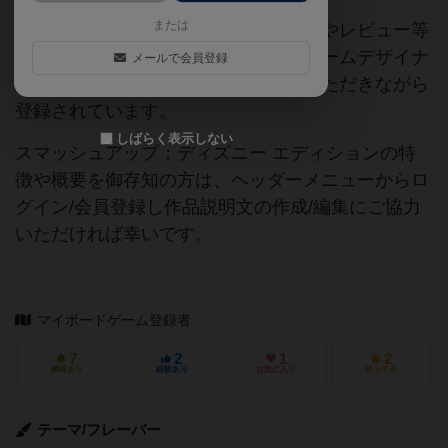
または
当サイトに掲載されている作品説明文やレビュー等
の情報は、ボドゲーマ運営事務局・ゲームデザイナ
メールで会員登録
ーご本人様・有志の皆様にご協力をいただきながら
登録されています。
しばらく表示しない
スマッシュアップ：ディズニー エディションの特
徴や概要を御存知の方は、ヘッダーメニューからロ
グイン/会員登録し作品説明文の作成/編集にご協力
いただければ幸いです。
マイボードゲーム登録者
7
2
1
2
興味あり
経験あり
お気に入り
持ってる
テーマ/フレーバー