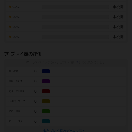
-
非公開
4点の人
-
非公開
3点の人
-
非公開
2点の人
-
非公開
1点の人
プレイ感の評価
トグルスイッチを押すとプレイ感（
※
）の投票ができます
0
運・確率
0
戦略・判断力
0
交渉・立ち回り
0
心理戦・ブラフ
0
攻防・戦闘
0
アート・外見
似たプレイ感のゲームを探す→