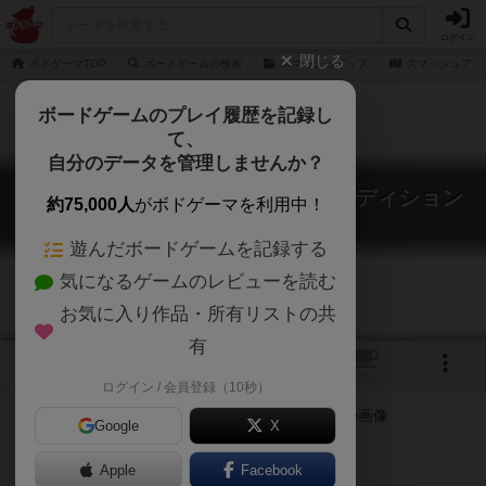
ログイン
閉じる
ボドゲーマTOP
ボードゲームの検索
スマッシュアップ
スマッシュアッ
ボードゲームのプレイ履歴を記録し
て、
自分のデータを管理しませんか？
スマッシュアップ：ディズニー エディション
約75,000人
がボドゲーマを利用中！
Smash Up: Disney Edition
遊んだボードゲームを記録する
気になるゲームのレビューを読む
お気に入り作品・所有リストの共
有
1
トップ
画像
動画
レビュー
カフェ
ログイン / 会員登録（10秒）
Google
X
Apple
ご協力ください
Facebook