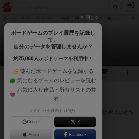
ログイン
閉じる
ボドゲーマTOP
ボードゲームの検索
スカル・ホロウ
レビュー
カ
ボードゲームのプレイ履歴を記録し
て、
スカル・ホロウ
自分のデータを管理しませんか？
カズさんのレビュー
約75,000人
がボドゲーマを利用中！
遊んだボードゲームを記録する
4
2
3
7
トップ
画像
動画
レビュー
カフェ
気になるゲームのレビューを読む
お気に入り作品・所有リストの共
352名
0名
0
約6年前
有
ログイン / 会員登録（10秒）
二人専用の非対称対戦ゲーム。キツネの王国か巨人のどち
らかを担当する。
Google
X
キツネと巨人で１回ずつプレイ。
Apple
Facebook