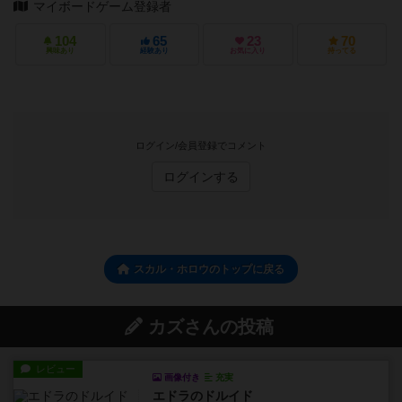
マイボードゲーム登録者
104
65
23
70
興味あり
経験あり
お気に入り
持ってる
ログイン/会員登録でコメント
ログインする
スカル・ホロウのトップに戻る
カズさんの投稿
レビュー
画像付き
充実
エドラのドルイド