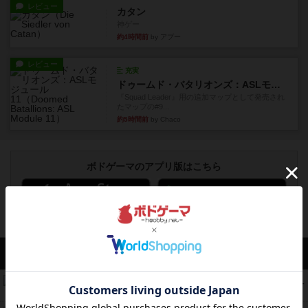
レビュー
カタン
神ゲー
約4時間前
by アプー
レビュー
充実
ドゥームド・バタリオンズ：ASLモジュール11
『Squad Leader』用の追加マップとして発売され
たマップの#9...
約5時間前
by Chaco
ボドゲーマのアプリ版はこちら
アクセス数 急上昇中
リワイルド：サウスアメリカ
552
PT
紹介文なし
2件の投稿