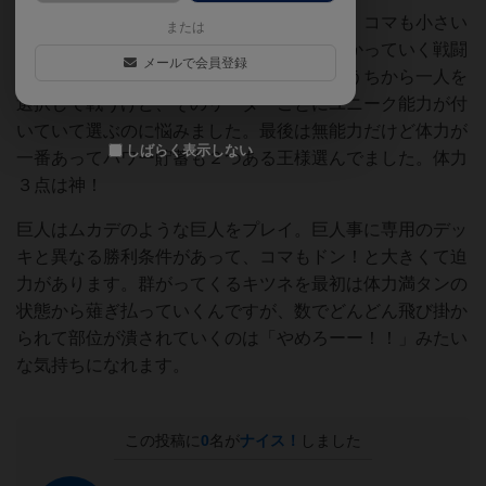
海外チックな絵のキツネたちは結構可愛い！コマも小さい
または
し何倍もでかい巨人にぴょんぴょんとびかかっていく戦闘
メールで会員登録
は楽しかったです。何人かいるリーダーのうちから一人を
選択して戦うけど、そのリーダーごとにユニーク能力が付
いていて選ぶのに悩みました。最後は無能力だけど体力が
しばらく表示しない
一番あってパワー貯蓄も２つある王様選んでました。体力
３点は神！
巨人はムカデのような巨人をプレイ。巨人事に専用のデッ
キと異なる勝利条件があって、コマもドン！と大きくて迫
力があります。群がってくるキツネを最初は体力満タンの
状態から薙ぎ払っていくんですが、数でどんどん飛び掛か
られて部位が潰されていくのは「やめろーー！！」みたい
な気持ちになれます。
この投稿に
0
名が
ナイス！
しました