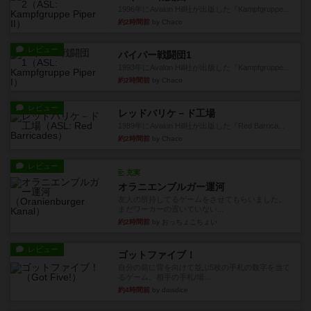
1996年にAvalon Hill社が出版した『Kampfgruppe...
約2時間前
by Chaco
レビュー
パイパー戦闘団1
1993年にAvalon Hill社が出版した『Kampfgruppe...
約2時間前
by Chaco
レビュー
レッドバリケ－ド工場
1989年にAvalon Hill社が出版した『Red Barrica...
約2時間前
by Chaco
レビュー
充実
オラニエンブルガー運河
友人の所持してるゲームをさせてもらいました。
まだワーカーの置いていない...
約2時間前
by おっちょこちょい
レビュー
ゴットファイブ！
自分の前に背を向けて並ぶ5枚の手札の数字を当て
るゲーム。相手の手札/場...
約4時間前
by daisdice