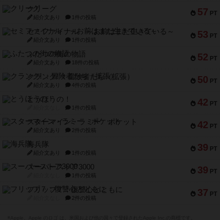
クリーグ
57
PT
紹介文あり
1件の投稿
セミファイナル ～お前はまだ生きている～
53
PT
紹介文あり
1件の投稿
ふたつの街の物語
52
PT
紹介文あり
18件の投稿
クランク! ：冒険者たち（拡張）
50
PT
紹介文あり
4件の投稿
とうほうの！
42
PT
紹介文なし
1件の投稿
スターマイン・ラミー ポケット
42
PT
紹介文あり
2件の投稿
海兵隊
39
PT
紹介文あり
1件の投稿
スーパーストア3000
39
PT
紹介文なし
1件の投稿
フリップ７：復讐心とともに
37
PT
紹介文なし
2件の投稿
※Apple、Apple のロゴ は、米国および他の国々で登録されたApple Inc.の商標です。