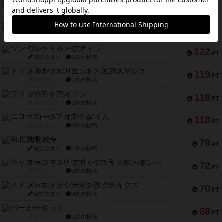
マーケットフレッシュ
170
PT
紹介文あり
1件の投稿
ファイアー・ブルズ / 火牛陣
141
PT
紹介文なし
1件の投稿
ワン・トゥ・ファイブ
122
PT
紹介文あり
1件の投稿
トランスオリエント・エクスプレス
119
PT
紹介文なし
1件の投稿
フラットアイアン
118
PT
紹介文なし
2件の投稿
エコーズ・オブ・タイム
118
PT
紹介文なし
8件の投稿
南北戦争
79
PT
紹介文あり
1件の投稿
キャプテン・フリップ：イスラ・ボンバ
72
PT
紹介文なし
2件の投稿
メメントオンラインタクティクス
70
PT
紹介文あり
4件の投稿
パーミッド
68
PT
紹介文なし
1件の投稿