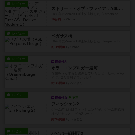
レビュー
ストリート・オブ・ファイア：ASLデラックスモジュール1
1985年にAvalon Hill社が出版した『Streets of ...
39分前
by Chaco
レビュー
ペガサス橋
1997年にAvalon Hill社が出版した『Pegasus Bri...
約1時間前
by Chaco
レビュー
画像付き
オラニエンブルガー運河
存在をうっすらと認識していたけど、セールやっ
てて、2人専用でワカプレと...
約1時間前
by みいやん
レビュー
画像付き
充実
フィッシェン2
ゲームの流れはフィッシェンだが、ゲーム開始時
はペリカンとエビの2スート...
約2時間前
by うらまこ
レビュー
パイパー戦闘団2