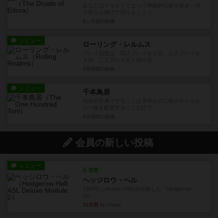
あなたはドルイドとなって神秘的な森を歩き、祠
で祈りを捧げて回りましょう...
8ヶ月前
の投稿
レビュー
ローリング・レルムス
プレイ回数は、四人プレイを２回、三人プレイを
２回、二人プレイを１回の合...
6年弱前
の投稿
レビュー
千本鳥居
自分の手番ですることは手持ちの二枚のタイルか
ら一枚を配置することだけで...
6年弱前
の投稿
会員の新しい投稿
レビュー
充実
ヘッジロウ・ヘル
1987年にAvalon Hill社が出版した『Hedgerow
He...
21分前
by Chaco