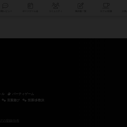
索
新着レビュー
ボードゲーム会
コミュニティ
掲示板一覧
トル
パーティゲーム
言葉遊び
投票/多数決
グの登録/分布