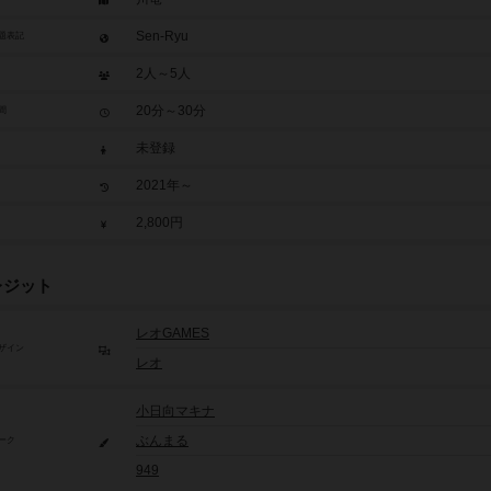
Sen-Ryu
題表記
2人～5人
20分～30分
間
未登録
2021年～
2,800円
レジット
レオGAMES
ザイン
レオ
小日向マキナ
ぶんまる
ーク
949