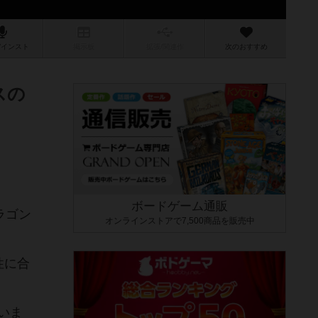
/インスト
掲示板
拡張/関連
作
次のおすすめ
スの
ボードゲーム通販
ラゴン
オンラインストアで7,500商品を販売中
性に合
いま