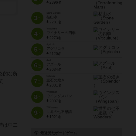
2396名
Stone Garden
3
枯山水
位
2281名
Viticulture
4
ワイナリーの四季
位
2273名
Agricola
5
アグリコラ
位
2120名
Azul
6
アズール
位
2034名
略的な所
Splendor
7
宝石の煌き
笑
位
2031名
Wingspan
8
ウイングスパン
位
2007名
7 Wonders
9
世界の七不思議
位
1921名
時は中二
最近見たボードゲーム