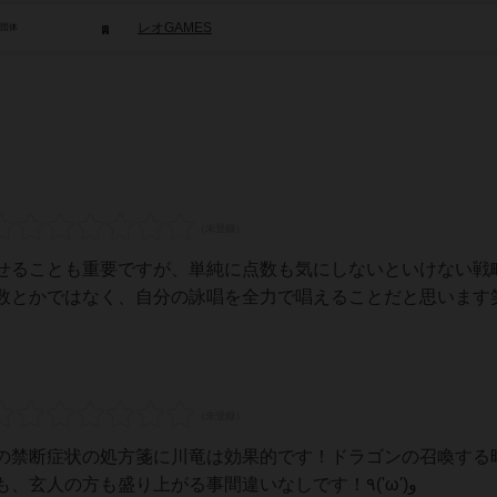
レオGAMES
/団体
せることも重要ですが、単純に点数も気にしないといけない戦
数とかではなく、自分の詠唱を全力で唱えることだと思います
の禁断症状の処方箋に川竜は効果的です！ドラゴンの召喚する
病全開になれます！ボドゲ初心者の方も、玄人の方も盛り上がる事間違いなしです！٩('ω')و