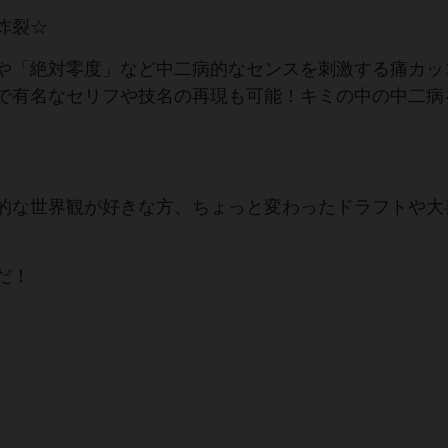
炸裂☆
や「絶対零度」など中二病的なセンスを刺激する痛カッ
で有名なセリフや技名の再現も可能！キミの中の中二病
的な世界観が好きな方、ちょっと変わったドラフトや大
だ！