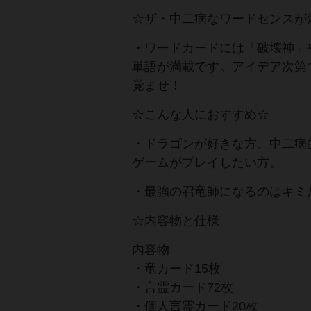
☆ザ・中二病なワードセンスが
・ワードカードには「破壊神」
単語が満載です。アイデア次第
覚ませ！
☆こんな人におすすめ☆
・ドラゴンが好きな方、中二病
ゲームがプレイしたい方。
・最強の召竜師になるのはキミ
☆内容物と仕様
内容物
・竜カード15枚
・言霊カード72枚
・個人言霊カード20枚