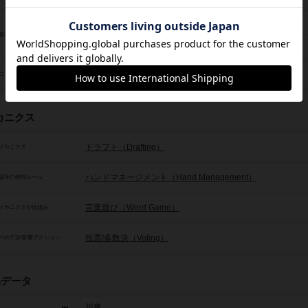
お笑い（Joke）
基本目的
戦闘/バトル（Fighting / Battle）
パーティゲーム（Party）
コンセプト
カニクス
ドラフト（Drafting）
メカニクス
ハンドマネージメント（Hand Management）
源等の獲得ルール
言葉遊び（Word Game）
メカニクスや仕組み
投票/多数決（Voting）
ーの干渉/影響アクション
品データ
川竜