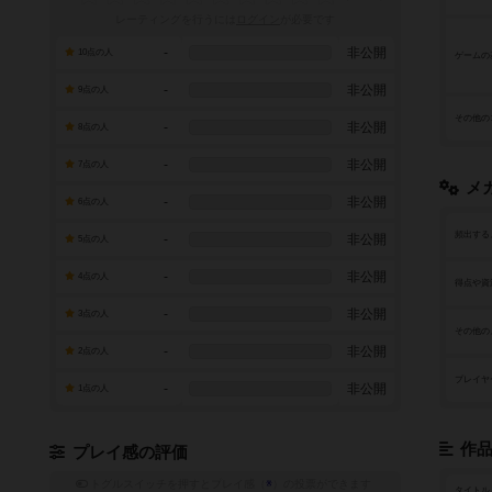
レーティングを行うには
ログイン
が必要です
-
非公開
10点の人
ゲームの
-
非公開
9点の人
その他の
-
非公開
8点の人
-
非公開
7点の人
メ
-
非公開
6点の人
頻出する
-
非公開
5点の人
-
非公開
4点の人
得点や資
-
非公開
3点の人
その他の
-
非公開
2点の人
プレイヤ
-
非公開
1点の人
作
プレイ感の評価
トグルスイッチを押すとプレイ感（
※
）の投票ができます
タイトル