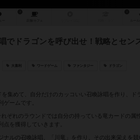
3
1
ュー
店舗/
カフェ
リプレイ
日記
戦略
・コツ
ルール
唱でドラゴンを呼び出せ！戦略とセン
大喜利
ワードゲーム
ファンタジー
ドラゴン
ードを集めて、自分だけのカッコいい召喚詠唱を作り、ド
利ゲームです。
それぞれのラウンドでは自分の持っている竜カードの属
利点を獲得していきます。
ジナルの召喚詠唱、「川竜」を作り、その出来栄えを競