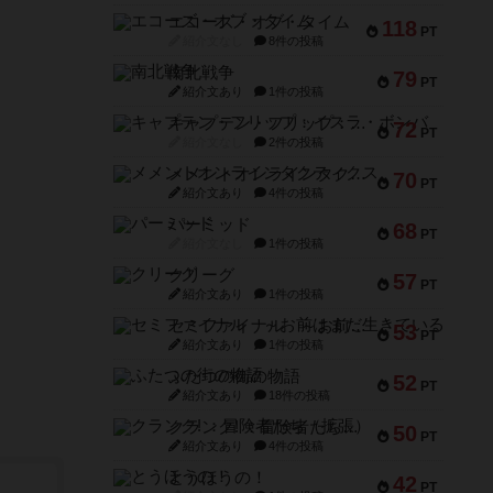
エコーズ・オブ・タイム
118
PT
紹介文なし
8件の投稿
南北戦争
79
PT
紹介文あり
1件の投稿
キャプテン・フリップ：イスラ・ボンバ
72
PT
紹介文なし
2件の投稿
メメントオンラインタクティクス
70
PT
紹介文あり
4件の投稿
パーミッド
68
PT
紹介文なし
1件の投稿
クリーグ
57
PT
紹介文あり
1件の投稿
セミファイナル ～お前はまだ生きている～
53
PT
紹介文あり
1件の投稿
ふたつの街の物語
52
PT
紹介文あり
18件の投稿
クランク! ：冒険者たち（拡張）
50
PT
紹介文あり
4件の投稿
とうほうの！
42
PT