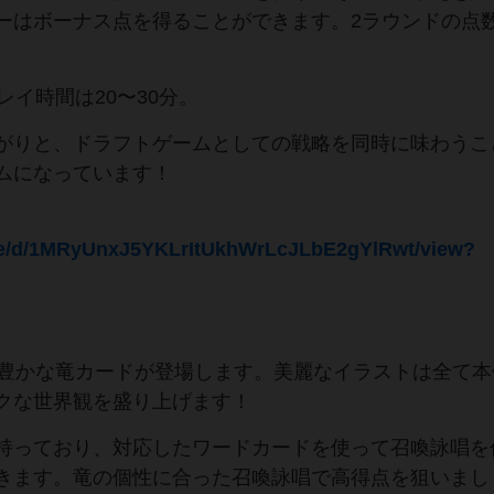
ーはボーナス点を得ることができます。2ラウンドの点
レイ時間は20〜30分。
がりと、ドラフトゲームとしての戦略を同時に味わうこ
ムになっています！
file/d/1MRyUnxJ5YKLrItUkhWrLcJLbE2gYlRwt/view?
性豊かな竜カードが登場します。美麗なイラストは全て本
クな世界観を盛り上げます！
持っており、対応したワードカードを使って召喚詠唱を
きます。竜の個性に合った召喚詠唱で高得点を狙いまし