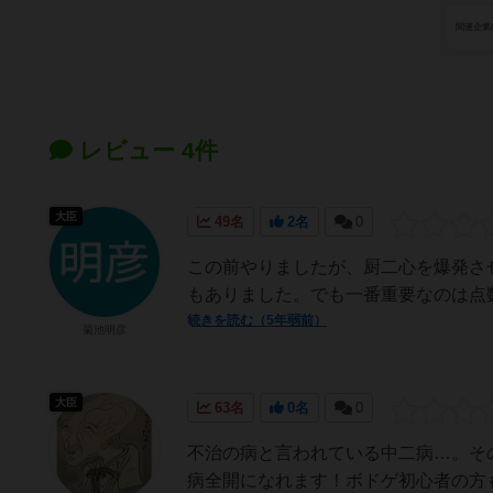
関連企業
レビュー 4件
大臣
49名
2名
0
この前やりましたが、厨二心を爆発さ
もありました。でも一番重要なのは点
続きを読む（5年弱前）
菊池明彦
大臣
63名
0名
0
不治の病と言われている中二病…。そ