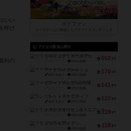
コいい
ボドファン
を呼び
ボードゲームに特化したクラウドファンディング
アクセス数 急上昇中
リワイルド：サウスアメリカ
552
PT
喜利の
紹介文なし
2件の投稿
マーケットフレッシュ
170
PT
紹介文あり
1件の投稿
ファイアー・ブルズ / 火牛陣
141
PT
紹介文なし
1件の投稿
ワン・トゥ・ファイブ
122
PT
紹介文あり
1件の投稿
トランスオリエント・エクスプレス
119
PT
紹介文なし
1件の投稿
フラットアイアン
118
PT
紹介文なし
2件の投稿