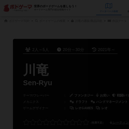
世界のボードゲームを楽しもう！
ボードゲーム専門の総合情報サイト
データベース
検
ボドゲーマTOP
ボードゲームの検索
川竜の通販/商品詳細
作品データ
2人～5人
20分～30分
2021年～
川竜
Sen-Ryu
テーマ/フレーバー
：
ファンタジー
お笑い
戦闘/バ
メカニクス
：
ドラフト
ハンドマネージメント
ゲームデザイナー
：
レオGAMES
レオ
レーティン