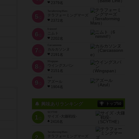
2379名
Terraforming Mars
5
テラフォーミングマーズ
位
2372名
6 nimmt!
6
ニムト
位
2202名
Carcassonne
7
カルカソンヌ
位
2191名
Wingspan
8
ウイングスパン
位
2151名
Azul
9
アズール
位
1904名
興味ありランキング
トップ50
SCYTHE
1
サイズ -大鎌戦役-
位
2416名
Terraforming Mars
2
テラフォーミングマーズ
位