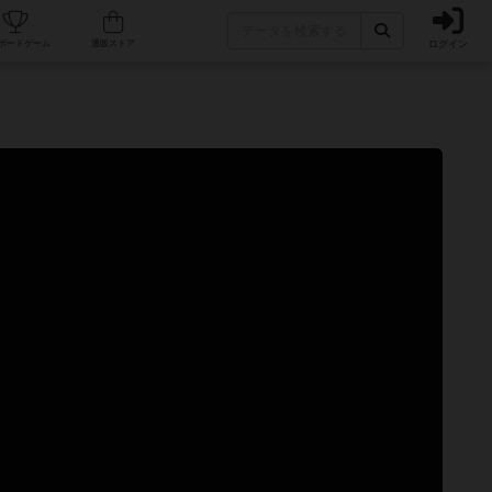
ログイン
カフェ/店舗
人気ボードゲーム
通販ストア