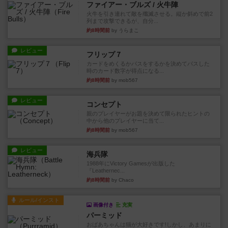
ファイアー・ブルズ / 火牛陣
火牛を引き連れて敵を殲滅させる。縦か斜めで前2
列まで攻撃できるが、自分...
約8時間前
by うらまこ
レビュー
フリップ７
カードをめくるかパスをするかを決めてパスした
時のカード数字が得点になる...
約8時間前
by mob567
レビュー
コンセプト
親のプレイヤーがお題を決めて限られたヒントの
中から他のプレイヤーに当て...
約8時間前
by mob567
レビュー
海兵隊
1988年にVictory Gamesが出版した
『Leathernec...
約8時間前
by Chaco
ルール/インスト
画像付き
充実
パーミッド
おばあちゃんは猫が大好きです!しかし、あまりに