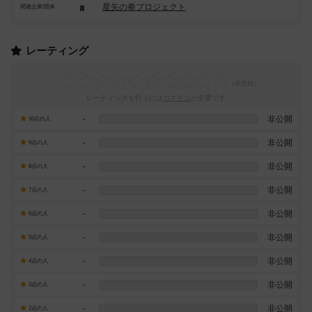
星矢の拳プロジェクト
関連企業/団体
レーティング
レーティングを行うには
ログイン
が必要です
-
非公開
10点の人
-
非公開
9点の人
-
非公開
8点の人
-
非公開
7点の人
-
非公開
6点の人
-
非公開
5点の人
-
非公開
4点の人
-
非公開
3点の人
-
非公開
2点の人