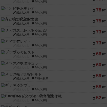
紹介文なし
2件の投稿
インドネシア
78
PT
紹介文あり
2件の投稿
宵と暁の呪文書
75
PT
紹介文あり
8件の投稿
リスボン・トラム 28
73
PT
紹介文あり
9件の投稿
アマナイト
73
PT
紹介文なし
1件の投稿
ブラヴェスト
66
PT
紹介文なし
1件の投稿
スペクタキュラー
60
PT
紹介文なし
1件の投稿
スモールワールド
59
PT
紹介文あり
13件の投稿
ギャンブラー
58
PT
紹介文なし
2件の投稿
Bitter End ブタペスト救出作戦
52
PT
紹介文なし
1件の投稿