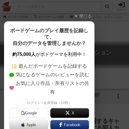
ログイン
閉じる
ボドゲーマTOP
ボードゲームの検索
星矢の拳 ミレニアム・エディション
ボードゲームのプレイ履歴を記録し
て、
自分のデータを管理しませんか？
星矢の拳 ミレニアム・エディション
約75,000人
がボドゲーマを利用中！
SEIYA NO KEN Millennium Edition
遊んだボードゲームを記録する
気になるゲームのレビューを読む
お気に入り作品・所有リストの共
有
1
トップ
画像
動画
レビュー
カフェ
ログイン / 会員登録（10秒）
Google
X
漫画／アニメ「聖闘士星矢」に登場するキャ
Apple
Facebook
ラクター同士の超絶バトルを再現する同人カ