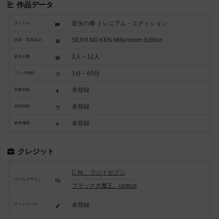
作品データ
星矢の拳 ミレニアム・エディション
タイトル
SEIYA NO KEN Millennium Edition
原題・英題表記
2人～12人
参加人数
1分～60分
プレイ時間
未登録
対象年齢
未登録
発売時期
未登録
参考価格
クレジット
C.M.、フジイセブン
ゲームデザイン
ブラック大魔王、cerbus
未登録
アートワーク