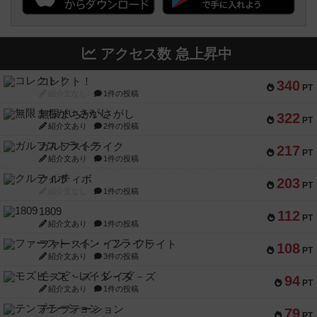
アクセス数 急上昇中
コレクト！
340
PT
紹介文なし
1件の投稿
無限まちがいさがし
322
PT
紹介文あり
2件の投稿
ガルフストライク
217
PT
紹介文あり
1件の投稿
クルティボ
203
PT
紹介文なし
1件の投稿
1809
112
PT
紹介文あり
1件の投稿
ファースト・イン・フライト
108
PT
紹介文あり
3件の投稿
モズビ－ズ・レイダ－ズ
94
PT
紹介文あり
1件の投稿
テンプテーション
79
PT