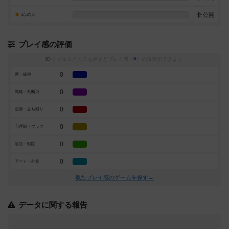
-
非公開
1点の人
プレイ感の評価
トグルスイッチを押すとプレイ感（
※
）の投票ができます
0
運・確率
0
戦略・判断力
0
交渉・立ち回り
0
心理戦・ブラフ
0
攻防・戦闘
0
アート・外見
似たプレイ感のゲームを探す→
データに関する報告