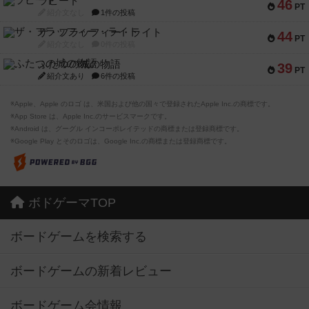
ラピード
46
PT
紹介文なし
1件の投稿
ザ・フラッフィー・ライト
44
PT
紹介文なし
0件の投稿
ふたつの城の物語
39
PT
紹介文あり
6件の投稿
※Apple、Apple のロゴ は、米国および他の国々で登録されたApple Inc.の商標です。
※App Store は、Apple Inc.のサービスマークです。
※Android は、グーグル インコーポレイテッドの商標または登録商標です。
※Google Play とそのロゴは、Google Inc.の商標または登録商標です。
ボドゲーマTOP
ボードゲームを検索する
ボードゲームの新着レビュー
ボードゲーム会情報