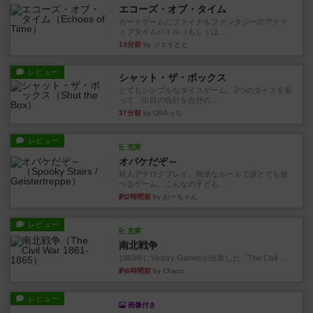
エコーズ・オブ・タイム
カードゲームにファイナルファンタジーのアクテ
ィブタイムバトル（もしくは...
13分前
by ジェイとと
レビュー
シャット・ザ・ボックス
とてもシンプルなダイスゲーム。2つのダイスを振
って、出目の合計を自分の...
37分前
by OSAっち
レビュー
充実
オバケだぞ～
対人アナログプレイ。簡単なルールで誰とでも遊
べるゲーム。こんなの子ども...
約2時間前
by おーちゃん
レビュー
充実
南北戦争
1983年にVictory Gamesが出版した『The Civil ...
約6時間前
by Chaco
レビュー
画像付き