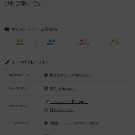
ければ幸いです。
マイボードゲーム登録者
0
4
2
2
興味あり
経験あり
お気に入り
持ってる
テーマ/フレーバー
世界の神話（Mythology）
世界観/基本テーマ
現代（Present）
舞台の時代背景
ヨーロッパ（Europe）
地域や文化圏など
日本（Japan）
戦闘/バトル（Fighting / Battle）
ゲームの基本目的