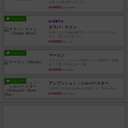
も多くの猫を飼っているた...
約8時間前
by jurong
レビュー
画像付き
オラパ・マイン
お気に入りのplayte製です。オラパスペースから
やり、気に入りました...
約9時間前
by くみ
レビュー
マーリン
４人プレイ。インスト1時間プレイ2時間半。結構
ダイス運と手札のカード運...
約9時間前
by oliber
レビュー
アンブッシュ！：シルバースター
1987年にVictory Gamesが出版した『Silver Sta...
約9時間前
by Chaco