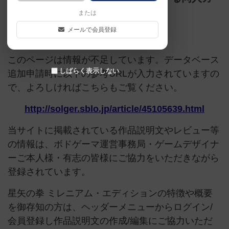
ードゲームです。
または
メールで会員登録
ご協力ください
このページは情報が不足しています。データベース
しばらく表示しない
追加申請時に以下の参考URLが入力されていますの
で、よろしければこちらもご覧ください。
http://solger.sblo.jp/article/45105639.html
当サイトに掲載されている作品説明文やレビュー等
の情報は、ボドゲーマ運営事務局・ゲームデザイナ
ーご本人様・有志の皆様にご協力をいただきながら
登録されています。
星矢の拳 ミレニアム・エディションの特徴や概要
を御存知の方は、ヘッダーメニューからログイン/
会員登録し作品説明文の作成/編集にご協力いただ