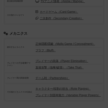
TVアニメ/漫画（Anime / Manga）
政治経済/各種産業
カードゲーム（Card Game）
その他のコンセプト
二次創作（Secondary Creation）
メカニクス
正体隠匿/隠蔽（Mafia Game / Concealment）
頻出するメカニクス
ブラフ（Bluff）
プレイヤーの脱落（Player Elimination）
プレイヤーの干渉/影響アク
ション
直接攻撃（強奪/破壊）（Take That）
チーム戦（Partnerships）
プレイヤー間の関係/状態
キャラクター/役割の担当（Role Playing）
その他のメカニクスや仕組み
プレイヤー別固有能力（Variable Player Powers）