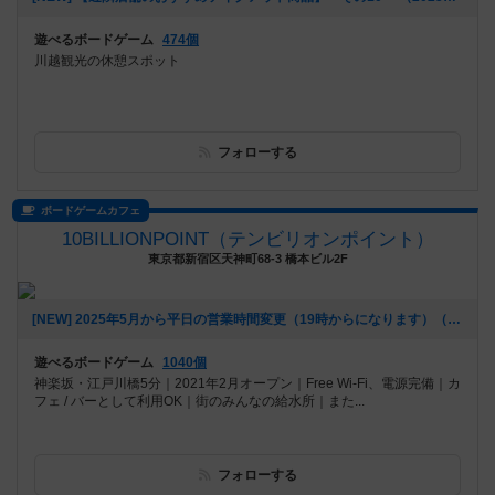
遊べるボードゲーム
474個
川越観光の休憩スポット
フォローする
ボードゲームカフェ
10BILLIONPOINT（テンビリオンポイント）
東京都新宿区天神町68-3 橋本ビル2F
[NEW] 2025年5月から平日の営業時間変更（19時からになります）（2025年06月20日 16時25分）
遊べるボードゲーム
1040個
神楽坂・江戸川橋5分｜2021年2月オープン｜Free Wi-Fi、電源完備｜カ
フェ / バーとして利用OK｜街のみんなの給水所｜また...
フォローする