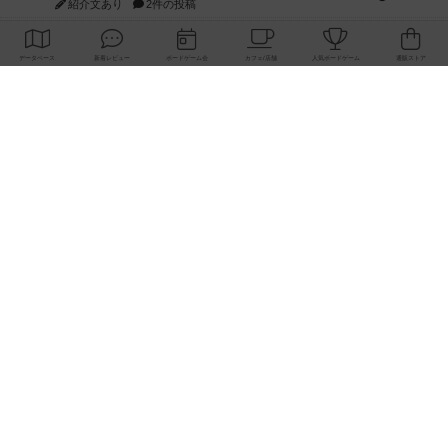
紹介文あり
2件の投稿
リワイルド：サウスアメリカ
389
PT
紹介文なし
2件の投稿
アンダー・ザ・テーブラー
378
PT
紹介文あり
1件の投稿
宵と暁の呪文書
133
PT
紹介文あり
8件の投稿
セミファイナル ～お前はまだ生きている～
103
PT
紹介文あり
1件の投稿
ワン・トゥ・ファイブ
97
PT
紹介文あり
1件の投稿
南北戦争
91
PT
紹介文あり
1件の投稿
ふたつの城の物語
91
PT
紹介文あり
6件の投稿
ノームズ・アット・ナイト
88
PT
紹介文なし
1件の投稿
マーリン
76
PT
紹介文あり
6件の投稿
フラットアイアン