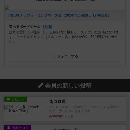
[NEW] テラフォーミングマーズ会（2024年06月29日 17時51分）
遊べるボードゲーム
654個
浅草の雷門より徒歩5分、自称都内で最もリーズナブルなお店になりま
す。フード＆ドリンク（アルコール含）持込がOK、500種以上のボード
ゲ...
フォローする
会員の新しい投稿
レビュー
街コロ通
街コロとの違いは初めから二つサイコロを振れる
など、少しの違いはあるけれ...
約5時間前
by くみ
戦略やコツ