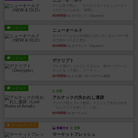
ニューオールド
ゲーム終了時に、「オールドカードとニューカー
ドのどちらもある」 状態に...
約5時間前
by オグランド（Oguland）
レビュー
ニューオールド
ボードゲームを1,000個以上持っているユーザー視
点で良かった点と悪か...
約5時間前
by オグランド（Oguland）
レビュー
デクリプト
プレイ感がしっかりしてるから、超ボードゲーム
やったなって感じ。パーティ...
約7時間前
by ヒロ(新！ボードゲーム家族)
レビュー
充実
アルナックの失われし遺跡
アナログ対人プレイ数回。クニツィア先生の名作
「エルドラドを探して」にあ...
約9時間前
by おーちゃん
ルール/インスト
画像付き
充実
マーケットフレッシュ