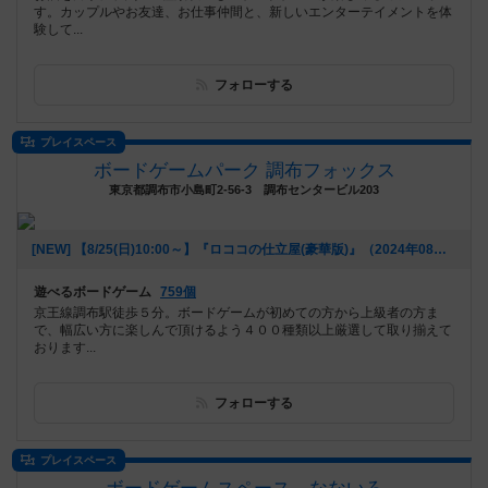
す。カップルやお友達、お仕事仲間と、新しいエンターテイメントを体
験して...
フォローする
プレイスペース
ボードゲームパーク 調布フォックス
東京都調布市小島町2-56-3 調布センタービル203
[NEW] 【8/25(日)10:00～】『ロココの仕立屋(豪華版)』（2024年08月24日 17時44分）
遊べるボードゲーム
759個
京王線調布駅徒歩５分。ボードゲームが初めての方から上級者の方ま
で、幅広い方に楽しんで頂けるよう４００種類以上厳選して取り揃えて
おります...
フォローする
プレイスペース