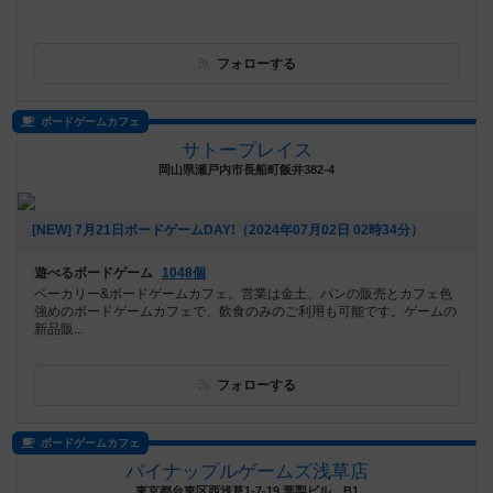
フォローする
ボードゲームカフェ
サトープレイス
岡山県瀬戸内市長船町飯井382-4
[NEW] 7月21日ボードゲームDAY!（2024年07月02日 02時34分）
遊べるボードゲーム
1048個
ベーカリー&ボードゲームカフェ。営業は金土、パンの販売とカフェ色
強めのボードゲームカフェで、飲食のみのご利用も可能です。ゲームの
新品販...
フォローする
ボードゲームカフェ
パイナップルゲームズ浅草店
東京都台東区西浅草1-7-19 葉梨ビル B1