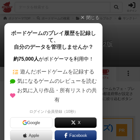
ログイン
閉じる
ボドゲーマTOP
ボードゲームの検索
サンクトペテルブルク
サンクトペテ
ボードゲームのプレイ履歴を記録し
て、
サンクトペテルブルク：第2版
自分のデータを管理しませんか？
73店のカフェ/スペースが提供中
約75,000人
がボドゲーマを利用中！
遊んだボードゲームを記録する
9
1
14
74
トップ
画像
動画
レビュー
カフェ
気になるゲームのレビューを読む
サンクトペテルブルク：第2版で遊ぶことができるボードゲームカフェ・プレ
お気に入り作品・所有リストの共
イスペースが73店登録されています。公開プロフィールの都道府県が設定さ
れたアカウントでログインすると、同じ都道府県内の店舗に絞り込むボタン
有
が表示されます。
ログイン / 会員登録（10秒）
プレイスペース
Google
X
キウイ！(旧:キウイゲームズ)
PR
大阪府大阪市中央区森ノ宮中央2-8-2 永田中央ビル2階
Apple
Facebook