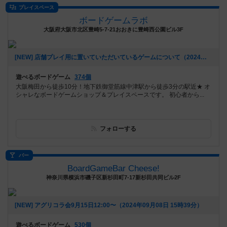
プレイスペース
ボードゲームラボ
大阪府大阪市北区豊崎5-7-21おおきに豊崎西公園ビル3F
[NEW] 店舗プレイ用に置いていただいているゲームについて（2024年11月16日 17時34分）
遊べるボードゲーム
374個
大阪梅田から徒歩10分！地下鉄御堂筋線中津駅から徒歩3分の駅近★ オ
シャレなボードゲームショップ＆プレイスペースです。 初心者から...
フォローする
バー
BoardGameBar Cheese!
神奈川県横浜市磯子区新杉田町7-17新杉田共同ビル2F
[NEW] アグリコラ会9月15日12:00〜（2024年09月08日 15時39分）
遊べるボードゲーム
530個