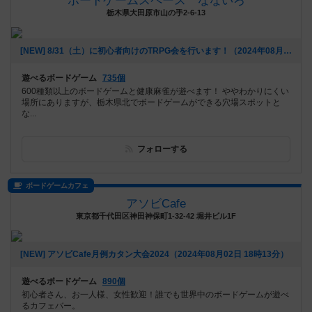
ボードゲームスペース なないろ
栃木県大田原市山の手2-6-13
[NEW] 8/31（土）に初心者向けのTRPG会を行います！（2024年08月18日 19時00分）
遊べるボードゲーム
735個
600種類以上のボードゲームと健康麻雀が遊べます！ ややわかりにくい
場所にありますが、栃木県北でボードゲームができる穴場スポットと
な...
フォローする
ボードゲームカフェ
アソビCafe
東京都千代田区神田神保町1-32-42 堀井ビル1F
[NEW] アソビCafe月例カタン大会2024（2024年08月02日 18時13分）
遊べるボードゲーム
890個
初心者さん、お一人様、女性歓迎！誰でも世界中のボードゲームが遊べ
るカフェバー。