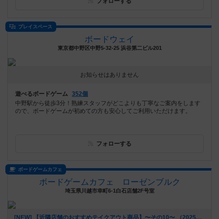
フォローする
プレイスペース
ボードウェイ
東京都中野区中野5-32-25 浜谷第二ビル201
お知らせはありません
遊べるボードゲーム
352個
中野駅から徒歩3分！熟練スタッフがどこよりも丁寧なご案内をします
ので、ボードゲームが初めての方も安心してご利用いただけます。
フォローする
ボードゲームカフェ
ボードゲームカフェ ローゼンブルク
埼玉県川越市幸町6-1白石店舗2F号室
[NEW] 【近隣店舗のおすすめテイクアウト商品】〜その10〜 （2025年07月11日 15時03分）