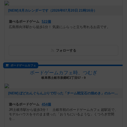
[NEW] 8月カレンダーです（2026年07月20日 21時16分）
遊べるボードゲーム
522個
広島県向洋駅から徒歩1分！ 気楽にふらっと立ち寄れるお店です。
フォローする
ボードゲームカフェ
ボードゲームカフェ時、つむぎ
岐阜県土岐市泉郷町2丁目57－9
[NEW] ぼどわんぐらんぷりで行った「チーム戦宝石の煌めき」のルールについて（2026年07月11日 16時35分）
遊べるボードゲーム
454個
JR土岐市駅から徒歩3分！ 土岐市初のボードゲームカフェ 超駅近で、
モデルハウスをそのまま使った「おうちにいるような」くつろぎ空間
を...