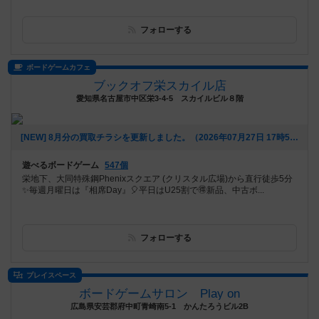
フォローする
ボードゲームカフェ
ブックオフ栄スカイル店
愛知県名古屋市中区栄3-4-5 スカイルビル８階
[NEW] 8月分の買取チラシを更新しました。（2026年07月27日 17時53分）
遊べるボードゲーム
547個
栄地下、大同特殊鋼Phenixスクエア (クリスタル広場)から直行徒歩5分
✨毎週月曜日は『相席Day』🎈平日はU25割で🉐新品、中古ボ...
フォローする
プレイスペース
ボードゲームサロン Play on
広島県安芸郡府中町青崎南5-1 かんたろうビル2B