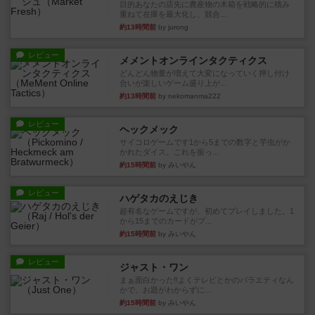
目的あなたの店先に農産物の木箱を戦略的に積み
重ねて在庫を最大化し、競合...
約13時間前
by jurong
レビュー
メメントオンラインタクティクス
どんどん物量が増えて大変になっていく押し付け
合いが楽しいゲーム盛り上が...
約13時間前
by nekomanma222
レビュー
ヘックメック
サイコロゲームです1から5までの数字と芋虫がか
かれたダイス。これを振っ...
約15時間前
by みいやん
レビュー
ハゲタカのえじき
超有名なゲームですが、初めてプレイしました。1
から15までのカードがプ...
約15時間前
by みいやん
レビュー
ジャスト・ワン
まぁ面白かった‼️よくテレビとかのバラエティなん
かで、お題がわからずに...
約15時間前
by みいやん