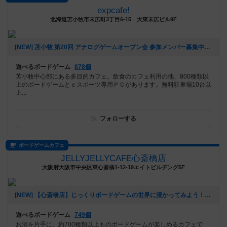
expcafe!
北海道苫小牧市末広町3丁目6-15 大東末広ビル9F
[NEW] 苫小牧 第20回 アナログゲームオープン会 参加メンバー募集中！（2024年09月05日 23時49分）
遊べるボードゲーム
878個
苫小牧中心部にある多目的カフェ。飲食のカフェ利用の他、800種類以
上のボードゲームとｅスポーツ専用ＰＣがあります。無料駐車場10台以
上...
フォローする
ボードゲームカフェ
JELLYJELLYCAFE心斎橋店
大阪府大阪市中央区東心斎橋1-12-19エイトビルヂング5F
[NEW] 【心斎橋店】じっくりボードゲームの世界に浸かってみよう！平日重ゲー会【テラフォーミング・マーズ】（2024年08月28日 13時22分）
遊べるボードゲーム
749個
お酒を片手に、約700種類以上ものボードゲームが楽しめるカフェで