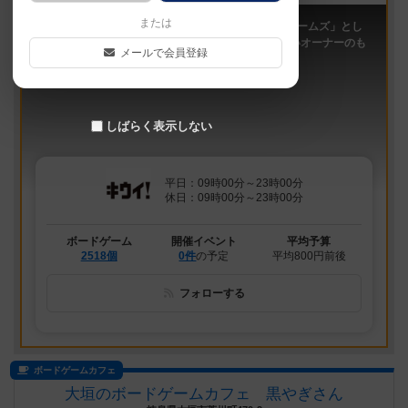
または
「キウイ！」は、2011年9月大阪日本橋で「キウイゲームズ」とし
てスタートしたボードゲームカフェです。 今は新しいオーナーのも
メールで会員登録
と、無...
しばらく表示しない
平日：09時00分～23時00分
休日：09時00分～23時00分
ボードゲーム
開催イベント
平均予算
2518個
0件
の予定
平均800円前後
フォローする
ボードゲームカフェ
大垣のボードゲームカフェ 黒やぎさん