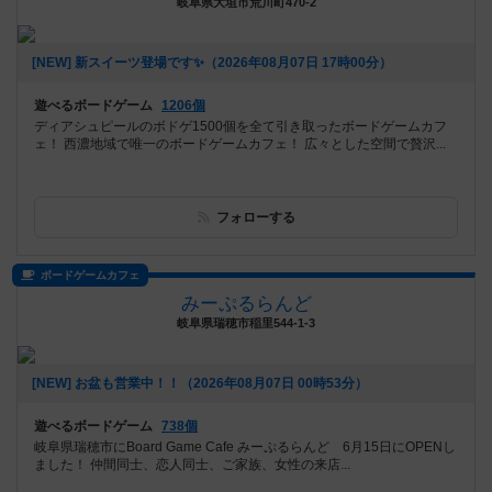
岐阜県大垣市荒川町470-2
[NEW] 新スイーツ登場です✨️（2026年08月07日 17時00分）
遊べるボードゲーム
1206個
ディアシュピールのボドゲ1500個を全て引き取ったボードゲームカフ
ェ！ 西濃地域で唯一のボードゲームカフェ！ 広々とした空間で贅沢...
フォローする
ボードゲームカフェ
みーぷるらんど
岐阜県瑞穂市稲里544-1-3
[NEW] お盆も営業中！！（2026年08月07日 00時53分）
遊べるボードゲーム
738個
岐阜県瑞穂市にBoard Game Cafe みーぷるらんど 6月15日にOPENし
ました！ 仲間同士、恋人同士、ご家族、女性の来店...