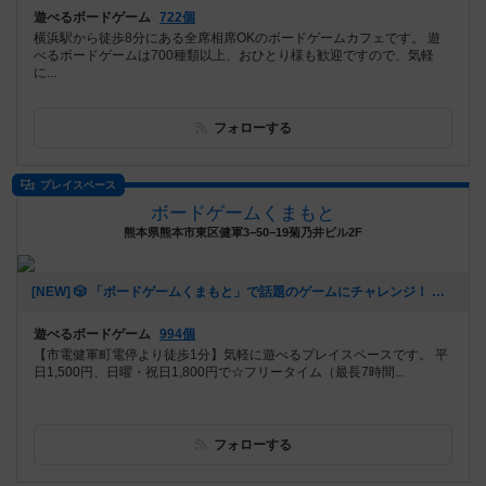
遊べるボードゲーム
722個
横浜駅から徒歩8分にある全席相席OKのボードゲームカフェです。 遊
べるボードゲームは700種類以上、おひとり様も歓迎ですので、気軽
に...
フォローする
プレイスペース
ボードゲームくまもと
熊本県熊本市東区健軍3−50−19菊乃井ビル2F
[NEW] 🎲 「ボードゲームくまもと」で話題のゲームにチャレンジ！ 🚀✨（2024年12月16日 12時53分）
遊べるボードゲーム
994個
【市電健軍町電停より徒歩1分】気軽に遊べるプレイスペースです。 平
日1,500円、日曜・祝日1,800円で☆フリータイム（最長7時間...
フォローする