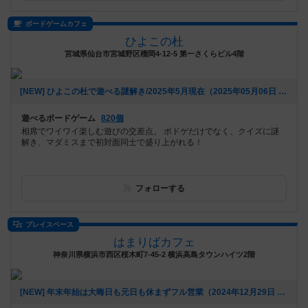
ボードゲームカフェ
ひよこの杜
宮城県仙台市宮城野区榴岡4-12-5 第一さくらビル4階
[NEW] ひよこの杜で遊べる謎解き/2025年5月現在（2025年05月06日 14時03分）
遊べるボードゲーム
820個
相席でワイワイ楽しむ遊びの交差点。 ボドゲだけでなく、クイズに謎
解き、マダミスまで初対面同士で盛り上がれる！
フォローする
プレイスペース
はまりばカフェ
神奈川県横浜市西区桜木町7-45-2 横浜高島タウンハイツ2階
[NEW] 年末年始は大晦日も元日も休まずフル営業（2024年12月29日 20時19分）