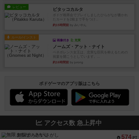
レビュー
ピタッコカルタ
ボドゲ相席会でプレイしましたひらがなが書かれ
たカードを2枚まで手をつけ...
約15時間前
by みいやん
ルール/インスト
画像付き
充実
ノームズ・アット・ナイト
ベネボレンス女王は、忠実な臣民を称えるための
祝宴を開こうとしています。...
約16時間前
by jurong
ボドゲーマのアプリ版はこちら
アクセス数 急上昇中
無限まちがいさがし
574
PT