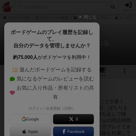
ログイン
閉じる
ボドゲーマTOP
ボードゲームの検索
サンクトペテルブルク
サンクトペテ
ボードゲームのプレイ履歴を記録し
て、
サンクトペテルブルク：第2版
自分のデータを管理しませんか？
1件のリプレイ日記
約75,000人
がボドゲーマを利用中！
遊んだボードゲームを記録する
9
1
14
74
トップ
画像
動画
レビュー
カフェ
気になるゲームのレビューを読む
投稿日：2021年06月13日 01時57分
お気に入り作品・所有リストの共
200
名に読まれています
有
最近、サンクトペテルブルクをtwitterで見ることが多く、
「ぐぬぬ、Meもやる！」ということで、先日、ぽちりま
ログイン / 会員登録（10秒）
した。で、一昨日に届き、ボドゲカフェに持ち込んで開
Google
X
封。開封にはこぎつけたものの、ボドゲカフェの閉店時間
にかかり、途中終了。からの、昨日、最後までプレイでき
Apple
Facebook
ました。サンクトペテルブルク第２版には拡張も付属して