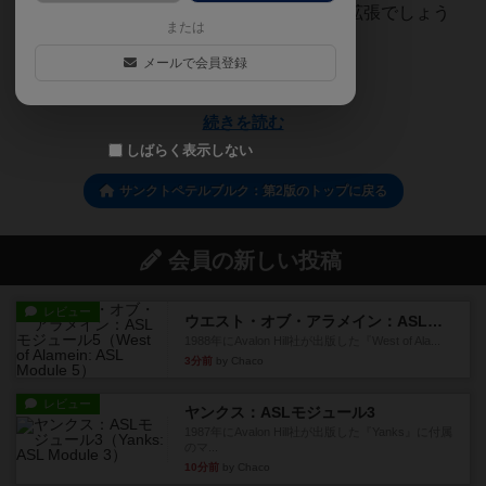
いるのですが、まー、基本を知ってからの拡張でしょう
または
ということで、拡張抜きで...
メールで会員登録
はち
続きを読む
しばらく表示しない
サンクトペテルブルク：第2版のトップに戻る
会員の新しい投稿
レビュー
ウエスト・オブ・アラメイン：ASLモジュール5
1988年にAvalon Hill社が出版した『West of Ala...
3分前
by Chaco
レビュー
ヤンクス：ASLモジュール3
1987年にAvalon Hill社が出版した『Yanks』に付属
のマ...
10分前
by Chaco