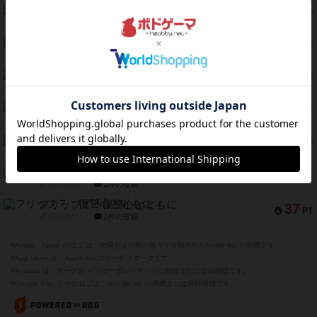
ふたつの街の物語
52
PT
紹介文あり
18件の投稿
クランク! ：冒険者たち（拡張）
50
PT
紹介文あり
4件の投稿
とうほうの！
42
PT
紹介文なし
1件の投稿
スターマイン・ラミー ポケット
42
PT
紹介文あり
2件の投稿
海兵隊
39
PT
紹介文あり
1件の投稿
スーパーストア3000
39
PT
紹介文なし
1件の投稿
フリップ７：復讐心とともに
37
PT
紹介文なし
2件の投稿
※Apple、Apple のロゴ は、米国および他の国々で登録されたApple Inc.の商標です。
※App Store は、Apple Inc.のサービスマークです。
※Android は、グーグル インコーポレイテッドの商標または登録商標です。
※Google Play とそのロゴは、Google Inc.の商標または登録商標です。