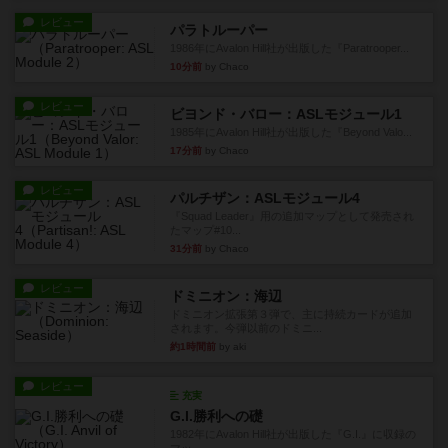
レビュー
パラトルーパー
1986年にAvalon Hill社が出版した『Paratrooper...
10分前
by Chaco
レビュー
ビヨンド・バロー：ASLモジュール1
1985年にAvalon Hill社が出版した『Beyond Valo...
17分前
by Chaco
レビュー
パルチザン：ASLモジュール4
『Squad Leader』用の追加マップとして発売され
たマップ#10...
31分前
by Chaco
レビュー
ドミニオン：海辺
ドミニオン拡張第３弾で、主に持続カードが追加
されます。今弾以前のドミニ...
約1時間前
by aki
レビュー
充実
G.I.勝利への礎
1982年にAvalon Hill社が出版した『G.I.』に収録の