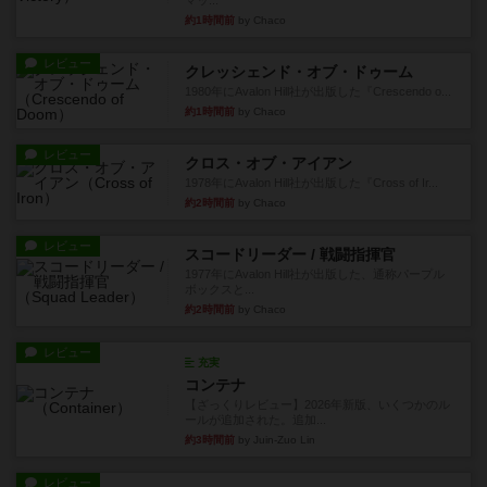
マッ...
約1時間前
by Chaco
レビュー
クレッシェンド・オブ・ドゥーム
1980年にAvalon Hill社が出版した『Crescendo o...
約1時間前
by Chaco
レビュー
クロス・オブ・アイアン
1978年にAvalon Hill社が出版した『Cross of Ir...
約2時間前
by Chaco
レビュー
スコードリーダー / 戦闘指揮官
1977年にAvalon Hill社が出版した、通称パープル
ボックスと...
約2時間前
by Chaco
レビュー
充実
コンテナ
【ざっくりレビュー】2026年新版、いくつかのル
ールが追加された。追加...
約3時間前
by Juin-Zuo Lin
レビュー