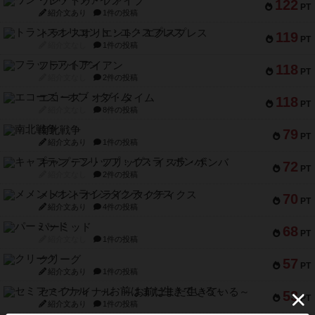
ワン・トゥ・ファイブ
122
PT
紹介文あり
1件の投稿
トランスオリエント・エクスプレス
119
PT
紹介文なし
1件の投稿
フラットアイアン
118
PT
紹介文なし
2件の投稿
エコーズ・オブ・タイム
118
PT
紹介文なし
8件の投稿
南北戦争
79
PT
紹介文あり
1件の投稿
キャプテン・フリップ：イスラ・ボンバ
72
PT
紹介文なし
2件の投稿
メメントオンラインタクティクス
70
PT
紹介文あり
4件の投稿
パーミッド
68
PT
紹介文なし
1件の投稿
クリーグ
57
PT
紹介文あり
1件の投稿
セミファイナル ～お前はまだ生きている～
53
PT
紹介文あり
1件の投稿