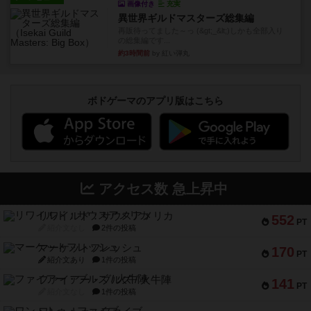
画像付き
充実
異世界ギルドマスターズ総集編
再販待ってました～っ (&gt;_&lt;)しかも全部入り
の総集編です...
約3時間前
by 紅い弾丸
ボドゲーマのアプリ版はこちら
アクセス数 急上昇中
リワイルド：サウスアメリカ
552
PT
紹介文なし
2件の投稿
マーケットフレッシュ
170
PT
紹介文あり
1件の投稿
ファイアー・ブルズ / 火牛陣
141
PT
紹介文なし
1件の投稿