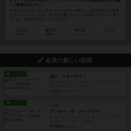
ピョートル大帝の治世下、サンクトペテルブルクの発展を目指せ! 貴族
への配慮も忘れずに。
18世紀のロシア、サンクトペテルブルクを舞台に、自分の領土を発展
させていくゲームです。 自分の手番になったら所持金でカードを買っ
ていき、発展を目指すことになります。 ...
215
713
108
297
興味あり
経験あり
お気に入り
持ってる
会員の新しい投稿
レビュー
花火：スターマイン
自分のカードは見えず他のプレイヤーのカードが
見える状態でカードを教えた...
32分前
by mob567
レビュー
充実
アンダー・ザ・テーブラー
笑えるバカゲームを集めているライトゲーマーと
してのレビューです。正体隠...
約3時間前
by toyota