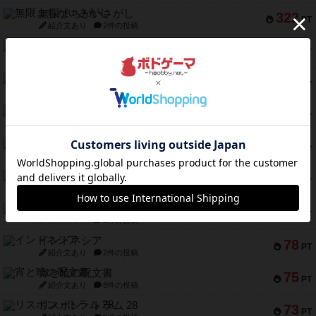
無限まちがいさがし
322
PT
紹介文あり
2件の投稿
ガルフストライク
217
PT
紹介文あり
1件の投稿
クルティボ
203
PT
紹介文なし
1件の投稿
1809
112
PT
紹介文あり
1件の投稿
ファースト・イン・フライト
108
PT
紹介文あり
3件の投稿
モズビ－ズ・レイダ－ズ
94
PT
紹介文あり
1件の投稿
テンプテーション
79
PT
紹介文なし
2件の投稿
インドネシア
78
PT
紹介文あり
2件の投稿
宵と暁の呪文書
75
PT
紹介文あり
8件の投稿
リスボン・トラム 28
73
PT