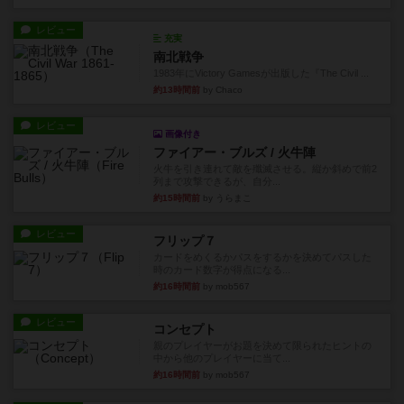
レビュー
充実
南北戦争
1983年にVictory Gamesが出版した『The Civil ...
約13時間前
by Chaco
レビュー
画像付き
ファイアー・ブルズ / 火牛陣
火牛を引き連れて敵を殲滅させる。縦か斜めで前2
列まで攻撃できるが、自分...
約15時間前
by うらまこ
レビュー
フリップ７
カードをめくるかパスをするかを決めてパスした
時のカード数字が得点になる...
約16時間前
by mob567
レビュー
コンセプト
親のプレイヤーがお題を決めて限られたヒントの
中から他のプレイヤーに当て...
約16時間前
by mob567