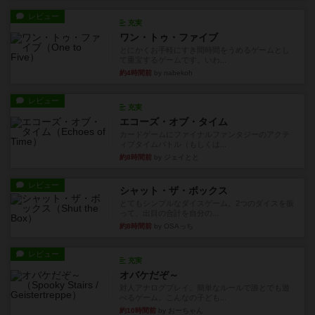
レビュー
充実
ワン・トゥ・ファイブ
とにかくお手軽にすき間時間をうめるゲームとし
て重宝するゲームです。いわ...
約4時間前
by nabekoh
レビュー
充実
エコーズ・オブ・タイム
カードゲームにファイナルファンタジーのアクテ
ィブタイムバトル（もしくは...
約8時間前
by ジェイとと
レビュー
シャット・ザ・ボックス
とてもシンプルなダイスゲーム。2つのダイスを振
って、出目の合計を自分の...
約8時間前
by OSAっち
レビュー
充実
オバケだぞ～
対人アナログプレイ。簡単なルールで誰とでも遊
べるゲーム。こんなの子ども...
約10時間前
by おーちゃん