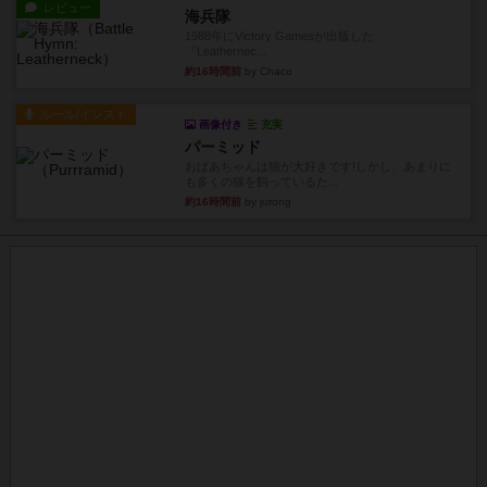
レビュー
海兵隊
1988年にVictory Gamesが出版した
『Leathernec...
約16時間前
by Chaco
ルール/インスト
画像付き
充実
パーミッド
おばあちゃんは猫が大好きです!しかし、あまりに
も多くの猫を飼っているた...
約16時間前
by jurong