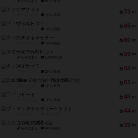
紹介文あり
9件の投稿
アマナイト
73
PT
紹介文なし
1件の投稿
ブラヴェスト
66
PT
紹介文なし
1件の投稿
スペクタキュラー
60
PT
紹介文なし
1件の投稿
スモールワールド
59
PT
紹介文あり
13件の投稿
ギャンブラー
58
PT
紹介文なし
2件の投稿
Bitter End ブタペスト救出作戦
52
PT
紹介文なし
1件の投稿
ラピード
46
PT
紹介文なし
1件の投稿
ザ・フラッフィー・ライト
44
PT
紹介文なし
0件の投稿
ふたつの城の物語
39
PT
紹介文あり
6件の投稿