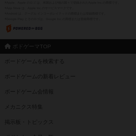
※Apple、Apple のロゴ は、米国および他の国々で登録されたApple Inc.の商標です。
※App Store は、Apple Inc.のサービスマークです。
※Android は、グーグル インコーポレイテッドの商標または登録商標です。
※Google Play とそのロゴは、Google Inc.の商標または登録商標です。
ボドゲーマTOP
ボードゲームを検索する
ボードゲームの新着レビュー
ボードゲーム会情報
メカニクス特集
掲示板・トピックス