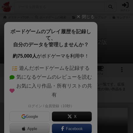
ログイン
閉じる
ボドゲーマTOP
ボードゲームの検索
サンクトペテルブルク
サンクトペテ
ボードゲームのプレイ履歴を記録し
て、
サンクトペテルブルク：第2版
自分のデータを管理しませんか？
拡張/関連作品 2件
約75,000人
がボドゲーマを利用中！
遊んだボードゲームを記録する
9
1
14
74
トップ
画像
動画
レビュー
カフェ
気になるゲームのレビューを読む
サンクトペテルブルク：第2版に紐付いているボードゲーム一覧です。拡張
お気に入り作品・所有リストの共
版・続編・リメイク版などの同じシリーズを中心に、関連性の強い作品をま
とめています。
有
ログイン / 会員登録（10秒）
Google
X
Apple
Facebook
サンクトペテルブルク：饗宴