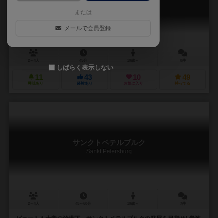
Saint Petersburg: The Banquet
または
メールで会員登録
2～4人
45分
10歳～
0件
しばらく表示しない
11
43
10
49
興味あり
経験あり
お気に入り
持ってる
サンクトペテルブルク
Sankt Petersburg
2～4人
45～60分
10歳～
7件