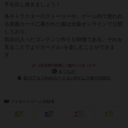
手を出し抜きましょう！
各キャラクターのストーリーや、ゲーム内で使われ
る楽曲カードに書かれた曲は全曲オンラインで公開
しており、
気合の入ったコンテンツ作りも特徴である。それを
見ることでよりカードル♪を楽しむことができま
す。
上記文章の執筆にご協力くださった方
まつなが
藍川アカリfromカードル♪@ゲムマ春H15両日
マイボードゲーム登録者
20
23
11
25
興味あり
経験あり
お気に入り
持ってる