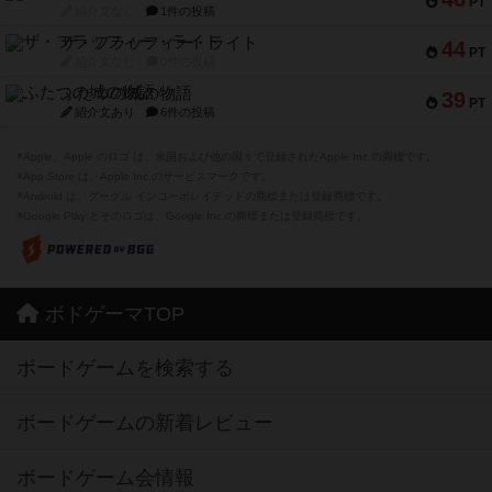
PT
紹介文なし
1件の投稿
ザ・フラッフィー・ライト
44
PT
紹介文なし
0件の投稿
ふたつの城の物語
39
PT
紹介文あり
6件の投稿
※Apple、Apple のロゴ は、米国および他の国々で登録されたApple Inc.の商標です。
※App Store は、Apple Inc.のサービスマークです。
※Android は、グーグル インコーポレイテッドの商標または登録商標です。
※Google Play とそのロゴは、Google Inc.の商標または登録商標です。
ボドゲーマTOP
ボードゲームを検索する
ボードゲームの新着レビュー
ボードゲーム会情報