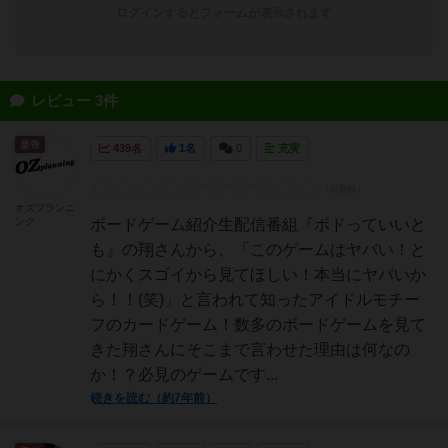
ログインするとフォームが表示されます
レビュー 3件
皇帝
439名
1名
0
充実
オズプランニ
ング
ボードゲーム紹介生配信番組『ボドっていいと
も』の翔さんから、「このゲームはヤバい！と
にかくスゴイから見てほしい！本当にヤバいか
ら！！(笑)」と言われて知ったアイドルモチー
フのカードゲーム！数多のボードゲームを見て
きた翔さんにそこまで言わせた理由は何なの
か！？必見のゲームです...
続きを読む（約7年前）