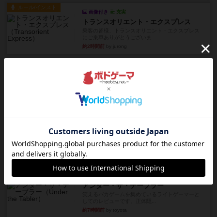
ルール/インスト
画像付き
充実
トランスオリエント・エクスプレス
乗客の皆様、トランスオリエント・エクスプレス
にご乗車ありがとうございま...
約2時間前
by jurong
レビュー
画像付き
充実
フラットアイアン
世界に浸れる度 ☆☆☆☆★楽しさ ☆☆☆☆★
タイパ ☆☆☆☆☆マンハッ...
約3時間前
by DKnewyork
レビュー
花火：スターマイン
自分のカードは見えず他のプレイヤーのカードが
見える状態でカードを教えた...
約5時間前
by mob567
レビュー
充実
アンダー・ザ・テーブラー
笑えるバカゲームを集めているライトゲーマーと
してのレビューです。正体隠...
約7時間前
by toyota