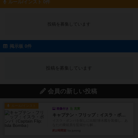
ルール/インスト 0件
投稿を募集しています
掲示板 0件
投稿を募集しています
会員の新しい投稿
ルール/インスト
画像付き
充実
キャプテン・フリップ：イスラ・ボンバ
イスラ・ボンバを探しに出航!潜水艦を装備し、あ
なたの乗組員を監獄から解...
約1時間前
by jurong