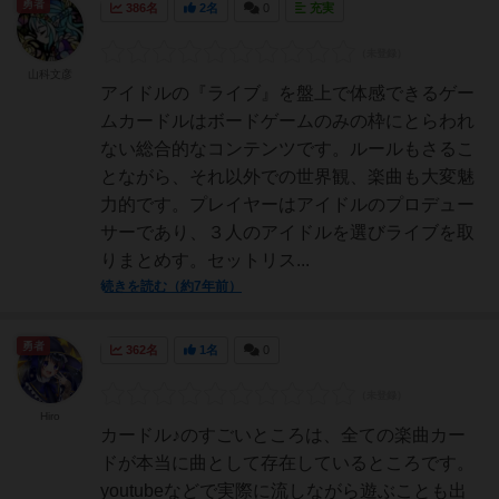
勇者
386名
2名
0
充実
山科文彦
アイドルの『ライブ』を盤上で体感できるゲー
ムカードルはボードゲームのみの枠にとらわれ
ない総合的なコンテンツです。ルールもさるこ
とながら、それ以外での世界観、楽曲も大変魅
力的です。プレイヤーはアイドルのプロデュー
サーであり、３人のアイドルを選びライブを取
りまとめす。セットリス...
続きを読む（約7年前）
勇者
362名
1名
0
Hiro
カードル♪のすごいところは、全ての楽曲カー
ドが本当に曲として存在しているところです。
youtubeなどで実際に流しながら遊ぶことも出