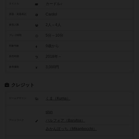
カードル♪
タイトル
Cardol
原題・英題表記
2人～4人
参加人数
5分～10分
プレイ時間
9歳から
対象年齢
2018年～
発売時期
3,000円
参考価格
クレジット
くま（Kuma）
ゲームデザイン
shin
バルフォア（Barufoa）
アートワーク
みかんぼっち（Mikanbocchi）