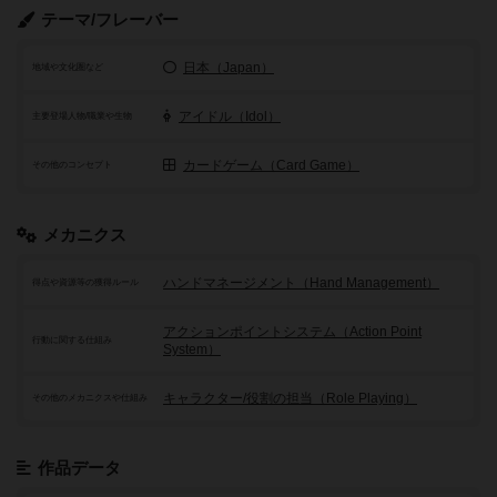
テーマ/フレーバー
日本（Japan）
地域や文化圏など
アイドル（Idol）
主要登場人物/職業や生物
カードゲーム（Card Game）
その他のコンセプト
メカニクス
ハンドマネージメント（Hand Management）
得点や資源等の獲得ルール
アクションポイントシステム（Action Point
行動に関する仕組み
System）
キャラクター/役割の担当（Role Playing）
その他のメカニクスや仕組み
作品データ