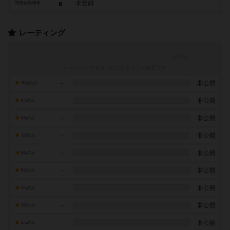
未登録
関連企業/団体
レーティング
レーティングを行うには
ログイン
が必要です
-
非公開
10点の人
-
非公開
9点の人
-
非公開
8点の人
-
非公開
7点の人
-
非公開
6点の人
-
非公開
5点の人
-
非公開
4点の人
-
非公開
3点の人
-
非公開
2点の人