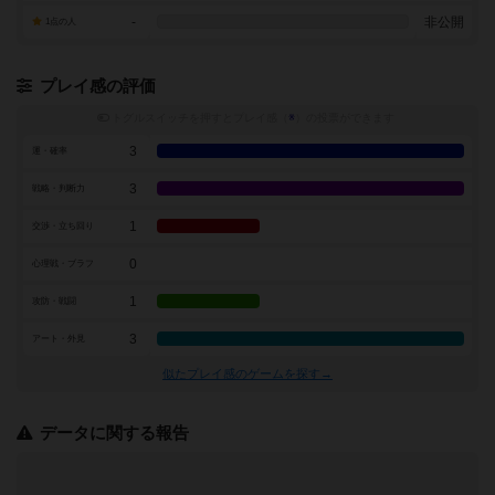
-
非公開
1点の人
プレイ感の評価
トグルスイッチを押すとプレイ感（
※
）の投票ができます
3
運・確率
3
戦略・判断力
1
交渉・立ち回り
0
心理戦・ブラフ
1
攻防・戦闘
3
アート・外見
似たプレイ感のゲームを探す→
データに関する報告