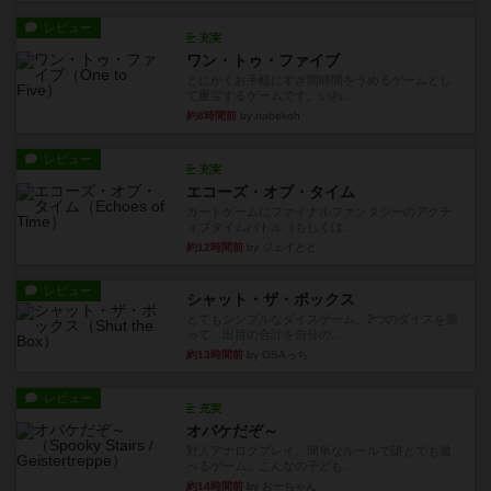
レビュー
充実
ワン・トゥ・ファイブ
とにかくお手軽にすき間時間をうめるゲームとし
て重宝するゲームです。いわ...
約8時間前
by nabekoh
レビュー
充実
エコーズ・オブ・タイム
カードゲームにファイナルファンタジーのアクテ
ィブタイムバトル（もしくは...
約12時間前
by ジェイとと
レビュー
シャット・ザ・ボックス
とてもシンプルなダイスゲーム。2つのダイスを振
って、出目の合計を自分の...
約13時間前
by OSAっち
レビュー
充実
オバケだぞ～
対人アナログプレイ。簡単なルールで誰とでも遊
べるゲーム。こんなの子ども...
約14時間前
by おーちゃん