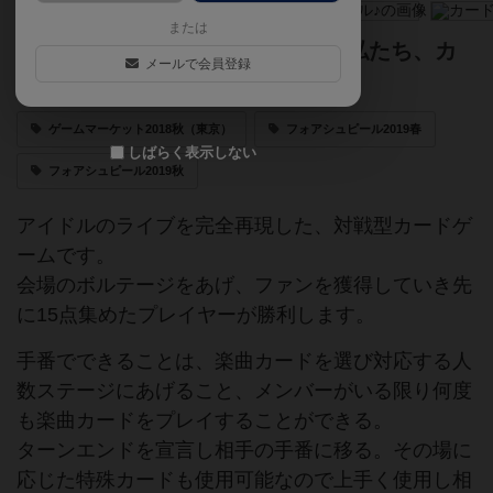
または
アイドルのライブを完全再現！！私たち、カ
メールで会員登録
ードル♪です！
ゲームマーケット2018秋（東京）
フォアシュピール2019春
しばらく表示しない
フォアシュピール2019秋
アイドルのライブを完全再現した、対戦型カードゲ
ームです。
会場のボルテージをあげ、ファンを獲得していき先
に15点集めたプレイヤーが勝利します。
手番でできることは、楽曲カードを選び対応する人
数ステージにあげること、メンバーがいる限り何度
も楽曲カードをプレイすることができる。
ターンエンドを宣言し相手の手番に移る。その場に
応じた特殊カードも使用可能なので上手く使用し相