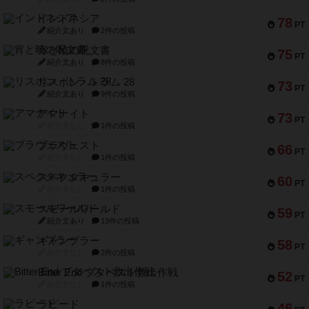
インドネシア
78
PT
紹介文あり
2件の投稿
宵と暁の呪文書
75
PT
紹介文あり
8件の投稿
リスボン・トラム 28
73
PT
紹介文あり
9件の投稿
アマナイト
73
PT
紹介文なし
1件の投稿
ブラヴェスト
66
PT
紹介文なし
1件の投稿
スペクタキュラー
60
PT
紹介文なし
1件の投稿
スモールワールド
59
PT
紹介文あり
13件の投稿
ギャンブラー
58
PT
紹介文なし
2件の投稿
Bitter End ブタペスト救出作戦
52
PT
紹介文なし
1件の投稿
ラピード
46