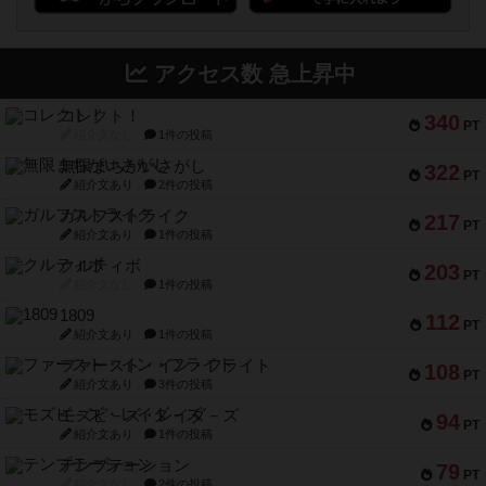
アクセス数 急上昇中
コレクト！
340
PT
紹介文なし
1件の投稿
無限まちがいさがし
322
PT
紹介文あり
2件の投稿
ガルフストライク
217
PT
紹介文あり
1件の投稿
クルティボ
203
PT
紹介文なし
1件の投稿
1809
112
PT
紹介文あり
1件の投稿
ファースト・イン・フライト
108
PT
紹介文あり
3件の投稿
モズビ－ズ・レイダ－ズ
94
PT
紹介文あり
1件の投稿
テンプテーション
79
PT
紹介文なし
2件の投稿