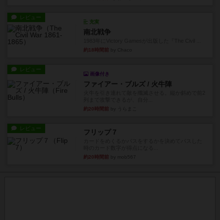
レビュー
充実
南北戦争
1983年にVictory Gamesが出版した『The Civil ...
約18時間前
by Chaco
レビュー
画像付き
ファイアー・ブルズ / 火牛陣
火牛を引き連れて敵を殲滅させる。縦か斜めで前2
列まで攻撃できるが、自分...
約20時間前
by うらまこ
レビュー
フリップ７
カードをめくるかパスをするかを決めてパスした
時のカード数字が得点になる...
約20時間前
by mob567