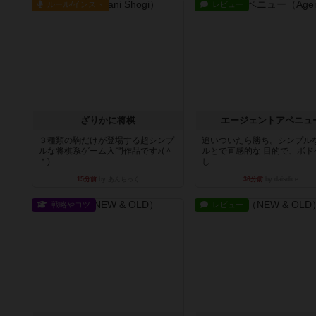
ルール/インスト
レビュー
ざりかに将棋
エージェントアベニュ
３種類の駒だけが登場する超シンプ
追いついたら勝ち。シンプルな
ルな将棋系ゲーム入門作品です♪(＾
ルとで直感的な 目的で、ボド
＾)...
し...
15分前
by あんちっく
36分前
by daisdice
戦略やコツ
レビュー