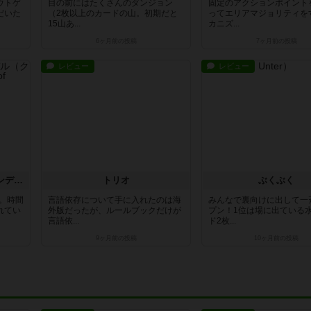
ウトゲ
目の前にはたくさんのダンジョン
固定のアクションポイント
だいた
（2枚以上のカードの山。初期だと
ってエリアマジョリティを
15山あ...
カニズ...
6ヶ月前
の投稿
7ヶ月前
の投稿
レビュー
レビュー
ジ・アート・オブ・クーハンデル（クーハンデル40周年記念版）
トリオ
ぶくぶく
イ。時間
言語依存について手に入れたのは海
みんなで裏向けに出して一
れてい
外版だったが、ルールブックだけが
プン！1位は場に出ている
言語依...
ド2枚...
9ヶ月前
の投稿
10ヶ月前
の投稿