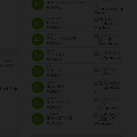
2
テラフォーミングマーズ
位
2395名
Stone Garden
3
枯山水
位
2280名
Viticulture
4
ワイナリーの四季
位
2272名
Agricola
5
アグリコラ
位
2120名
二つサイ
違いはあ
Azul
6
アズール
位
2034名
Splendor
7
宝石の煌き
位
2029名
Wingspan
8
ウイングスパン
位
2006名
7 Wonders
9
世界の七不思議
位
1920名