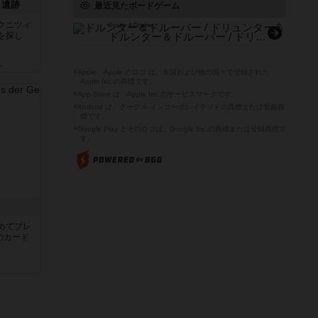
し遺跡
最近見たボードゲーム
クニツィ
Drunter & Drueber
を探し
ドルンター＆ドルーバー / ドリュンター＆ドリューバー
ん
※Apple、Apple のロゴ は、米国および他の国々で登録された
Apple Inc.の商標です。
※App Store は、Apple Inc.のサービスマークです。
※Android は、グーグル インコーポレイテッドの商標または登録商
標です。
※Google Play とそのロゴは、Google Inc.の商標または登録商標で
す。
き
めてプレ
のカード