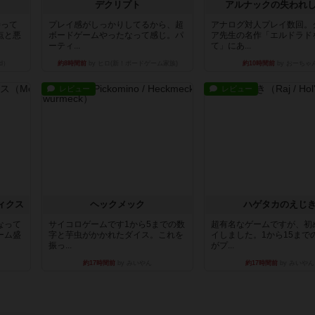
デクリプト
アルナックの失われ
持って
プレイ感がしっかりしてるから、超
アナログ対人プレイ数回。
点と悪
ボードゲームやったなって感じ。パ
ア先生の名作「エルドラド
ーティ...
て」にあ...
d）
約8時間前
by ヒロ(新！ボードゲーム家族)
約10時間前
by おーちゃ
レビュー
レビュー
ィクス
ヘックメック
ハゲタカのえじ
なって
サイコロゲームです1から5までの数
超有名なゲームですが、初
ーム盛
字と芋虫がかかれたダイス。これを
イしました。1から15まで
振っ...
がプ...
約17時間前
by みいやん
約17時間前
by みいやん