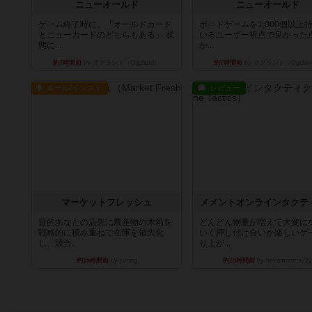
ニューオールド
ニューオールド
ゲーム終了時に、「オールドカード
ボードゲームを1,000個以上
とニューカードのどちらもある」 状
いるユーザー視点で良かった
態に...
か...
約7時間前
by オグランド（Oguland）
約7時間前
by オグランド（Ogulan
ルール/インスト
レビュー
マーケットフレッシュ
メメントオンラインタクテ
目的あなたの店先に農産物の木箱を
どんどん物量が増えて大変に
戦略的に積み重ねて在庫を最大化
いく押し付け合いが楽しいゲ
し、競合...
り上が...
約15時間前
by jurong
約15時間前
by nekomanma222