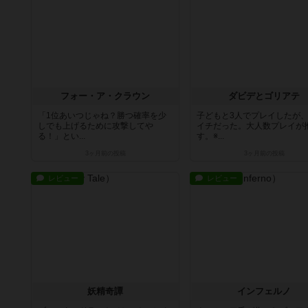
フォー・ア・クラウン
ダビデとゴリアテ
「1位あいつじゃね？勝つ確率を少
子どもと3人でプレイしたが
しでも上げるために攻撃してや
イチだった。大人数プレイが
る！」とい...
す。※...
3ヶ月前
の投稿
3ヶ月前
の投稿
レビュー
レビュー
妖精奇譚
インフェルノ