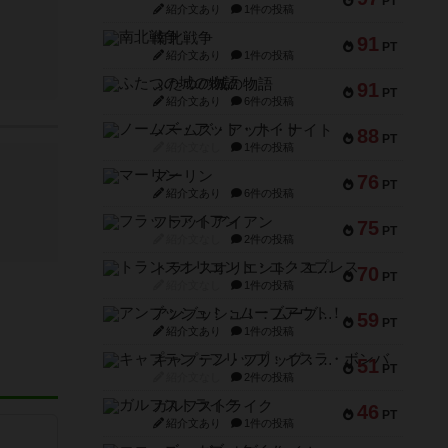
PT
紹介文あり
1件の投稿
南北戦争
91
PT
紹介文あり
1件の投稿
ふたつの城の物語
91
PT
紹介文あり
6件の投稿
ノームズ・アット・ナイト
88
PT
紹介文なし
1件の投稿
マーリン
76
PT
紹介文あり
6件の投稿
フラットアイアン
75
PT
紹介文なし
2件の投稿
トランスオリエント・エクスプレス
70
PT
紹介文なし
1件の投稿
アンブッシュ！：ムーブアウト！
59
PT
紹介文あり
1件の投稿
キャプテン・フリップ：イスラ・ボンバ
51
PT
紹介文なし
2件の投稿
ガルフストライク
46
PT
紹介文あり
1件の投稿