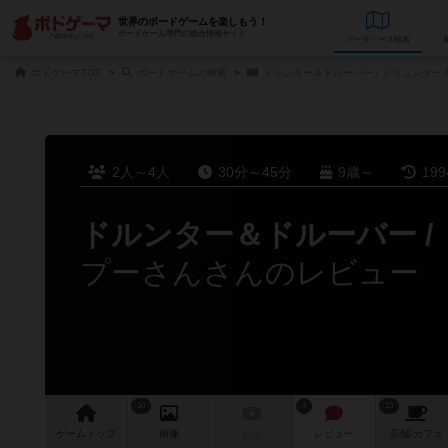
世界のボードゲームを楽しもう！
ボードゲーム専門の総合情報サイト
データベース
検
ボドゲーマTOP
ボードゲームの検索
ドルンター＆ドルーバー / ドリュンター
2人～4人
30分～45分
9歳～
19
ドルンター＆ドルーバー /
プーさんさんのレビュー
10
4
15
ゲーム
トップ
画像
動画
レビュー
店舗/
カフェ