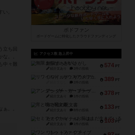
すい。
ボドファン
ボードゲームに特化したクラウドファンディング
う立ち回
アクセス数 急上昇中
かな。。
無限まちがいさがし
も中々難
574
PT
紹介文あり
2件の投稿
リワイルド：サウスアメリカ
389
PT
紹介文なし
2件の投稿
アンダー・ザ・テーブラー
378
PT
紹介文あり
1件の投稿
宵と暁の呪文書
133
PT
なぁ。。
紹介文あり
8件の投稿
セミファイナル ～お前はまだ生きている～
103
PT
紹介文あり
1件の投稿
ワン・トゥ・ファイブ
97