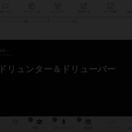
索
新着レビュー
ボードゲーム会
コミュニティ
掲示板一覧
＆ドリューバー
レビュー
プーさんさんの投稿
94年～
 ドリュンター＆ドリューバー
1
1
2
リプレイ
日記
戦略
・コツ
ルール
/インスト
掲示板
拡張/関連
作
次