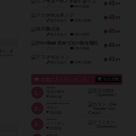
エコーズ・オブ・タイム
45
PT
紹介文なし
8件の投稿
スカルキング
45
PT
紹介文あり
12件の投稿
海兵隊
45
PT
紹介文あり
1件の投稿
Bitter End ブタペスト救出作戦
45
PT
紹介文なし
1件の投稿
あり、各
ードゲー
ドコジャン
42
PT
紹介文あり
10件の投稿
お気に入りランキング
トップ50
Splendor
1
宝石の煌き
位
4041名
Die Siedler von Catan
2
カタン
位
3616名
Dominion
3
ドミニオン
位
2530名
Battle Line