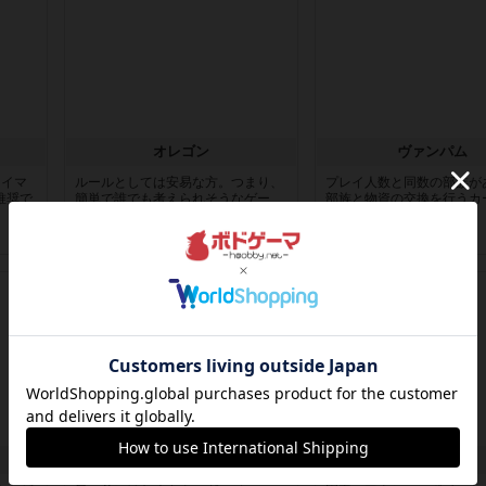
オレゴン
ヴァンパム
、イマ
ルールとしては安易な方。つまり、
プレイ人数と同数の部族が
推奨で
簡単で誰でも考えられそうなゲー
部族と物資の交換を行うカ
ム。逆に...
ム。で...
4ヶ月前
の投稿
5ヶ月前
の投稿
レビュー
レビュー
ぐるぐるラビリンス
ティカル