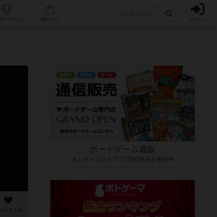
ログイン
カフェ/店舗
人気ボードゲーム
通販ストア
ボードゲーム通販
オンラインストアで7,500商品を販売中
のおすすめ