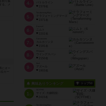
を割り振
4
バトルライン
位
する、メ
2378名
Terraforming Mars
5
テラフォーミングマーズ
位
2371名
6 nimmt!
6
ニムト
位
2202名
Carcassonne
7
カルカソンヌ
位
2191名
Wingspan
8
ウイングスパン
位
2150名
Azul
9
アズール
位
斉にオー
1903名
水位カー
興味ありランキング
トップ50
SCYTHE
1
サイズ -大鎌戦役-
位
2415名
Terraforming Mars