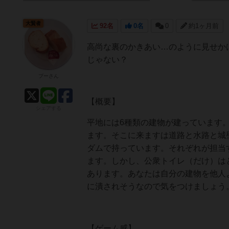
大賢者
92名
0名
0
約1ヶ月前
高尚な裏のかきあい…のように見せか
じゃない？
プーさん
【概要】
シェアする
平地には6種類の建物が建っています
ます。そこに来ますは道路と水路と城
ダムで持っています。それぞれが担当
ます。しかし、公衆トイレ（だけ）は
あります。あなたは自分の建物を他人
に潰されそうなので気をつけましょう
【ゲーム感】