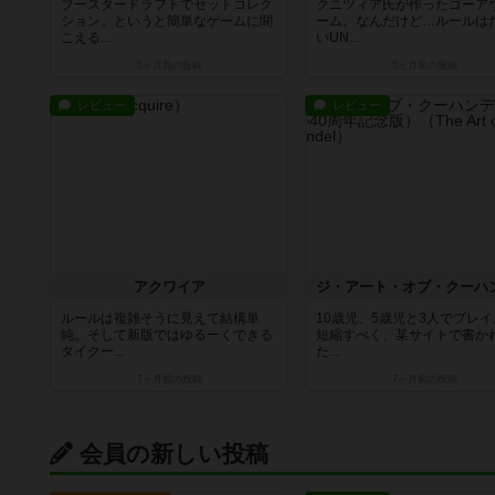
ブースタードラフトでセットコレク
クニツィア氏が作ったゴーア
ション。というと簡単なゲームに聞
ーム。なんだけど…ルールは
こえる...
いUN...
5ヶ月前
の投稿
5ヶ月前
の投稿
レビュー
レビュー
アクワイア
ルールは複雑そうに見えて結構単
10歳児、5歳児と3人でプレ
純。そして新版ではゆるーくできる
短縮すべく、某サイトで書か
タイクー...
た...
7ヶ月前
の投稿
7ヶ月前
の投稿
会員の新しい投稿