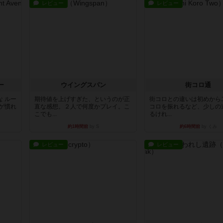
レビュー
レビュー
ー
ウイングスパン
街コロ通
 ルー
期待値を上げすぎた、というのが正
街コロとの違いは初めから
ゲ慣れ
直な感想。２人で何度かプレイ。こ
コロを振れるなど、少しの
こでも...
るけれ...
約1時間前
by S
約6時間前
by くみ
レビュー
レビュー