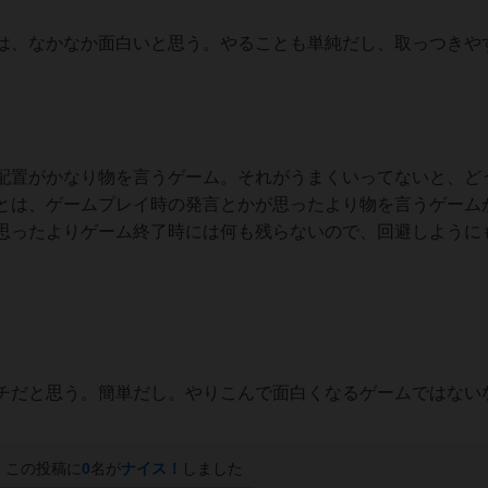
は、なかなか面白いと思う。やることも単純だし、取っつきや
配置がかなり物を言うゲーム。それがうまくいってないと、ど
とは、ゲームプレイ時の発言とかが思ったより物を言うゲーム
思ったよりゲーム終了時には何も残らないので、回避しように
チだと思う。簡単だし。やりこんで面白くなるゲームではない
この投稿に
0
名が
ナイス！
しました