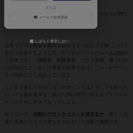
または
個人的には…『スカル』と並ぶか、またはそれ以上の神ゲ
メールで会員登録
ームであると思いました！
しばらく表示しない
文章でゲーム概要や面白さを伝えるのがとても難しいので
すが（矛盾するような言い方ですがゲームのルールは極め
て簡単です）、運要素、戦略要素、ブラフ要素、勝つため
の自制心など、全ての要素が必要であり、これらがゲーム
上で絶妙にからみあっています。
ここまで進んだからにはこのポイントはどうしても取りた
い…でも進み過ぎると負けた時に相手に与えるアドバンテ
ージがさらに大きくなってしまう…。
毎ラウンド、
自制心でサンクコストを見切るか
、若しくは
運と度胸とブラフで勝ちきるかという決断の連続です。