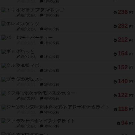
紹介文なし
1件の投稿
トリオンフ ア マレンゴ
236
PT
紹介文あり
1件の投稿
エレメンツ
232
PT
紹介文あり
4件の投稿
バー！パーティー
212
PT
紹介文なし
1件の投稿
ギョッと
154
PT
紹介文あり
1件の投稿
クルティボ
152
PT
紹介文なし
1件の投稿
ブラヴェスト
140
PT
紹介文なし
1件の投稿
ドブル：ポケットモンスター
122
PT
紹介文あり
4件の投稿
ジャンヌ・ダルク-オルレアン ドロー＆ライト
118
PT
紹介文なし
5件の投稿
ファースト・イン・フライト
94
PT
紹介文あり
3件の投稿
ダイススローン