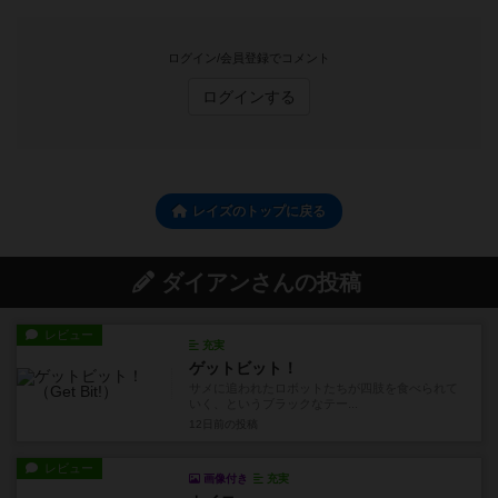
ログイン/会員登録でコメント
ログインする
レイズのトップに戻る
ダイアンさんの投稿
レビュー
充実
ゲットビット！
サメに追われたロボットたちが四肢を食べられて
いく、というブラックなテー...
12日前
の投稿
レビュー
画像付き
充実