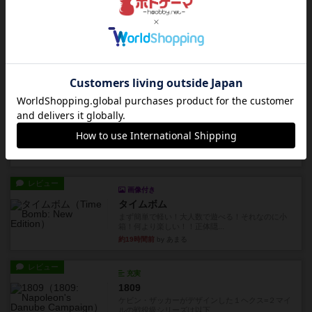
リプレイ
充実
アルゴ
アルゴがとても好きで、たぶんプレイ回数が最も
多いゲームです。なんといっ...
約19時間前
by おとん
リプレイ
画像付き
タイムボム
僕はホントに嘘が下手なようで、すぐバレますみ
んなホント、嘘が上手ですよ...
約19時間前
by あまる
レビュー
画像付き
タイムボム
まず簡単で軽い！大人数で遊べる！それなのに小
箱！何より楽しい！！正体隠...
約19時間前
by あまる
レビュー
充実
1809
ケビン・ザッカーがデザインした１ヘクス=２マイ
ルの戦役級シリーズは以下...