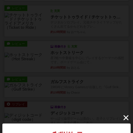
レビュー
充実
チケットトゥライド / チケットトゥライドアメリカ
デジタルソロプレイ。元祖チケライ？マップがた
くさん出てるからどれをプレ...
約12時間前
by おーちゃん
レビュー
画像付き
充実
ホットストリーク
星7軽〜中量級を中心にプレイするゲーマーの感想
です。ボードゲーム会にて...
約18時間前
by おとん
レビュー
ガルフストライク
1983年にVictory Gamesが出版した『Gulf Strik...
約19時間前
by Chaco
リプレイ
画像付き
ディジットコード
やっぱり論理ゲームは面白い。息子とリプレイし
ました。息子の勝ち。これリ...
約19時間前
by くみ