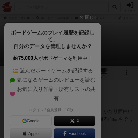
ログイン
閉じる
ボドゲーマTOP
ボードゲームの検索
レイズ
レビュー
ダイアンさ
ボードゲームのプレイ履歴を記録し
て、
レイズ
自分のデータを管理しませんか？
ダイアンさんのレビュー
約75,000人
がボドゲーマを利用中！
遊んだボードゲームを記録する
6
5
5
トップ
画像
動画
レビュー
カフェ
気になるゲームのレビューを読む
お気に入り作品・所有リストの共
368名
7名
0
2年弱前
有
ログイン / 会員登録（10秒）
ネットやほかの方のレビューなどの情報で、かなり面白い
とは聞いていましたが…予想をはるかに上回る面白さでし
Google
X
た。
Apple
Facebook