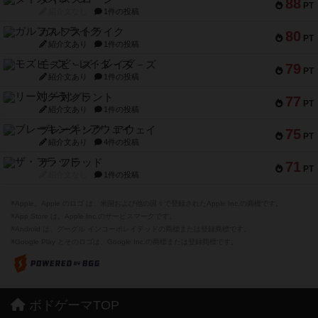
88
PT
紹介文なし
1件の投稿
ガルフストライク
80
PT
紹介文あり
1件の投稿
モズビ－ズ・レイダ－ズ
79
PT
紹介文あり
1件の投稿
リー対グラント
77
PT
紹介文あり
1件の投稿
ブレーキング・アウェイ
75
PT
紹介文あり
4件の投稿
ザ・フラッド
71
PT
紹介文なし
1件の投稿
※Apple、Apple のロゴ は、米国および他の国々で登録されたApple Inc.の商標です。
※App Store は、Apple Inc.のサービスマークです。
※Android は、グーグル インコーポレイテッドの商標または登録商標です。
※Google Play とそのロゴは、Google Inc.の商標または登録商標です。
ボドゲーマTOP