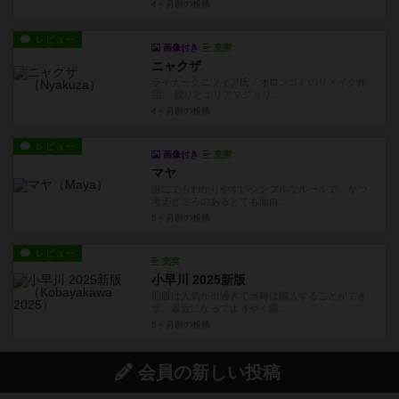
4ヶ月前
の投稿
レビュー
画像付き
充実
ニャクザ
ライナークニツィア氏『オロンゴ』のリメイク作
品。 競りとエリアマジョリ...
4ヶ月前
の投稿
レビュー
画像付き
充実
マヤ
誰にでもわかりやすいシンプルなルールで、かつ
考えどころのあるとても面白...
5ヶ月前
の投稿
レビュー
充実
小早川 2025新版
旧版は人気が出過ぎて当時は購入することができ
ず、最近になってようやく購...
5ヶ月前
の投稿
会員の新しい投稿