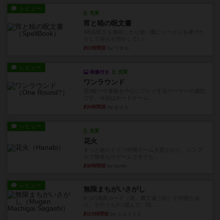
レビュー
充実
宵と暁の呪文書
4/5点呪文を修得したり使い魔にトークンを捧げた
りして得点を増やしてい...
約1時間前
by ワタル
レビュー
画像付き
充実
ワンラウンド
星5軽〜中量級を中心にプレイするゲーマーの感想
です。今回はボードゲーム...
約5時間前
by おとん
レビュー
充実
花火
ずっと前のドイツ年間ゲーム大賞ながら、シンプ
ルで簡単な小ゲームで今でも...
約8時間前
by tamio
レビュー
無限まちがいさがし
6つの場面カード（表、裏で違う絵）が何枚かあ
り、そのうち3つ選んで、同...
約10時間前
by ジェイとと