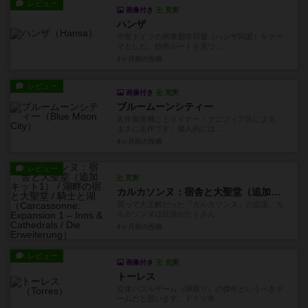
レビュー
画像付き
充実
ハンザ
中世ドイツの商業都市同盟（ハンザ同盟）をテー
マとした、効率ルートを見つ...
4ヶ月前
の投稿
レビュー
画像付き
充実
ブルームーンシティー
名作製造機ことライナー・クニツィア氏による、
まさに名作です。個人的には...
4ヶ月前
の投稿
レビュー
充実
カルカソンヌ：宿舎と大聖堂（追加キット1） / 湖畔の宿と大聖堂 / 騎士と湖
買って大正解だった『カルカソンヌ』の拡張。カ
ルカソンヌは拡張がたくさん...
4ヶ月前
の投稿
レビュー
画像付き
充実
トーレス
立体パズルゲーム（陣取り）の傑作というべきゲ
ームだと思います。ドイツ年...