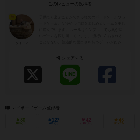
このレビューの投稿者
子供でも遊ぶことができる軽めのボードゲームやカ
神
ードゲーム、交渉や心理戦を楽しめるゲームを中心
に遊んでいます。 ルールはシンプル、でも奥が深
いゲームを探し回っています。 流行に左右される
ことがない、普遍的な面白さを持つゲームが好み
ダイアン
好きなゲーム：ユーロゲーム、ブラフ...
シェアする
マイボードゲーム登録者
80
127
42
45
興味あり
経験あり
お気に入り
持ってる