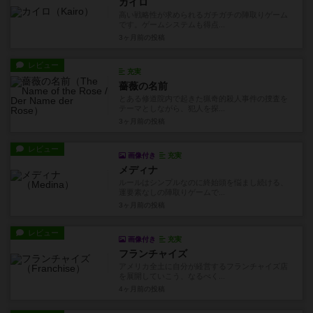
カイロ
高い戦略性が求められるガチガチの陣取りゲーム
です。ゲームシステムも得点...
3ヶ月前
の投稿
レビュー
充実
薔薇の名前
とある修道院内で起きた猟奇的殺人事件の捜査を
テーマとしながら、犯人を探...
3ヶ月前
の投稿
レビュー
画像付き
充実
メディナ
ルールはシンプルなのに終始頭を悩まし続ける、
運要素なしの陣取りゲームで...
3ヶ月前
の投稿
レビュー
画像付き
充実
フランチャイズ
アメリカ全土に自分が経営するフランチャイズ店
を展開していこう、なるべく...
4ヶ月前
の投稿