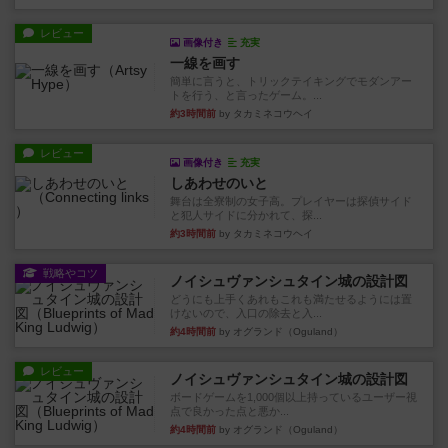
レビュー
画像付き
充実
一線を画す
簡単に言うと、トリックテイキングでモダンアー
トを行う、と言ったゲーム。...
約3時間前
by タカミネコウヘイ
レビュー
画像付き
充実
しあわせのいと
舞台は全寮制の女子高。プレイヤーは探偵サイド
と犯人サイドに分かれて、探...
約3時間前
by タカミネコウヘイ
戦略やコツ
ノイシュヴァンシュタイン城の設計図
どうにも上手くあれもこれも満たせるようには置
けないので、入口の除去と入...
約4時間前
by オグランド（Oguland）
レビュー
ノイシュヴァンシュタイン城の設計図
ボードゲームを1,000個以上持っているユーザー視
点で良かった点と悪か...
約4時間前
by オグランド（Oguland）