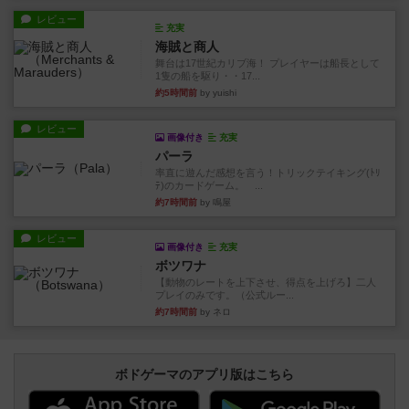
レビュー
充実
海賊と商人
舞台は17世紀カリブ海！ プレイヤーは船長として
1隻の船を駆り・・17...
約5時間前
by yuishi
レビュー
画像付き
充実
パーラ
率直に遊んだ感想を言う！トリックテイキング(ﾄﾘ
ﾃ)のカードゲーム。 ...
約7時間前
by 鳴屋
レビュー
画像付き
充実
ボツワナ
【動物のレートを上下させ、得点を上げろ】二人
プレイのみです。（公式ルー...
約7時間前
by ネロ
ボドゲーマのアプリ版はこちら