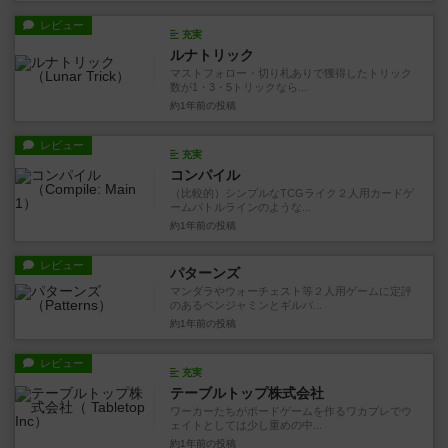
レビュー
充実
ルナトリック
マストフォロー・切り札ありで獲得したトリック
数が1・3・5トリックなら...
約1年前
の投稿
レビュー
充実
コンパイル
（比較的）シンプルなTCGライク２人用カードゲ
ームバトルラインのような...
約1年前
の投稿
レビュー
パターンズ
マンダラやウォーチェスト等２人用ゲームに定評
のあるベンジャミンとギルバ...
約1年前
の投稿
レビュー
充実
テーブルトップ株式会社
ワーカーたちがボードゲームを作るワカプレでウ
ェイトとしては少し重めの中...
約1年前
の投稿