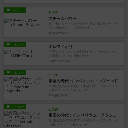
レビュー
充実
スチームパワー
初心者にもとっつきやすい中量級の鉄道ゲームゲ
ームの流れとしては自分の鉄...
約1年前
の投稿
レビュー
ミルフィオリ
巨匠クニツィアの１時間級ドラフトゲームルール
も準備も片づけも簡単だけど...
3年以上前
の投稿
レビュー
充実
帝国の時代:インペリウム・レジェンド
文明発達系の非対称デッキ構築ゲームワンプレイ
人数×３０～４０分くらい評...
4年弱前
の投稿
レビュー
充実
帝国の時代：インペリウム・クラシック
文明発達系の非対称デッキ構築ゲームワンプレイ
人数×３０～４０分くらい評...