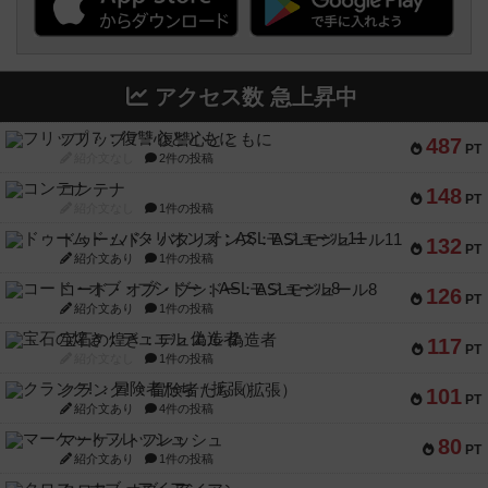
アクセス数 急上昇中
フリップ７：復讐心とともに
487
PT
紹介文なし
2件の投稿
コンテナ
148
PT
紹介文なし
1件の投稿
ドゥームド・バタリオンズ：ASLモジュール11
132
PT
紹介文あり
1件の投稿
コード・オブ・ブシドー：ASLモジュール8
126
PT
紹介文あり
1件の投稿
宝石の煌き：デュエル 偽造者
117
PT
紹介文なし
1件の投稿
クランク! ：冒険者たち（拡張）
101
PT
紹介文あり
4件の投稿
マーケットフレッシュ
80
PT
紹介文あり
1件の投稿