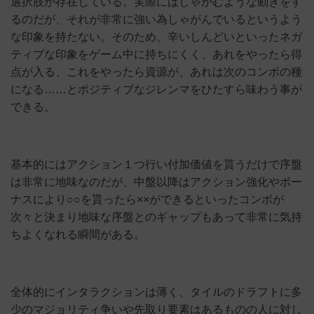
選択肢が存在している。実際にはしゃがむような動きをす
るのだが、それが非常に強い為しゃがんでいるというよう
な印象を持たない。そのため、辛いしんどいといったネガ
ティブな印象をゲーム中に持ちにくく、あれをやったら得
点が入る、これをやったら資源が、あれは次のコンボの種
になる……とポジティブなジレンマをひたすら味わう事が
できる。
基本的にはアクション１つ行い付加価値を貰うだけで序盤
は非常に地味なのだが、中盤以降はアクション強化やボー
ナスにより○○を貰ったら××ができるといったコンボが
次々と決まり地味な序盤とのギャップもあって非常に気持
ちよくなれる瞬間がある。
全体的にインタラクションは薄く、タイルのドラフトに多
少のマジョリティ争いや先取り要素はあるものの人に対し