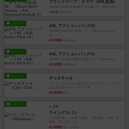
ブラッドリーフ：タラワ（ASL拡張）
1996年にHeat of Battle社が出版した『Blood Re...
30分前
by Chaco
レビュー
ASL アクションパック#2
1999年にMMP社が出版した『ASL Action Pack
#2』...
約1時間前
by Chaco
レビュー
ASL アクションパック#1
1997年にAvalon Hill社が出版した『ASL Action ...
約1時間前
by Chaco
レビュー
チャオチャオ
３～４人でわいわい遊ぶのにちょうどいい。ルー
ルは他の方が分かりやすく書...
約2時間前
by S
レビュー
充実
ウイングスパン
（全体評価）☆10/6（普通）（難易度）☆4/5（世
界観・見た目）☆5...
約2時間前
by ハシオキ