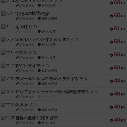
クロス・オブ・アイアン
68
PT
紹介文あり
3件の投稿
ふたつの街の物語
65
PT
紹介文あり
18件の投稿
とうほうの！
61
PT
紹介文なし
1件の投稿
メメントオンラインタクティクス
58
PT
紹介文あり
4件の投稿
ブリックス
56
PT
紹介文あり
4件の投稿
ダグエイトチェス
50
PT
紹介文あり
11件の投稿
アズール：シントラのステンドグラス
48
PT
紹介文あり
18件の投稿
ロシアン・キャンペーン：第5版デラックス
46
PT
紹介文あり
0件の投稿
マスクメン
40
PT
紹介文あり
16件の投稿
世界の七不思議：都市
40
PT
紹介文あり
3件の投稿