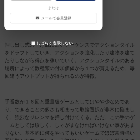
ベスト人数３人
または
メールで会員登録
評価☆8
しばらく表示しない
押し出し式の下げ競に近いシーケンスでアクションタイル
をドラフトしていき、アクションを強化したり建物を建て
たりしながら得点を稼いでいく。アクションタイルのある
場所によって数種類の付加価値から１つが貰えるため、毎
回違うアウトプットが得られるのが特徴。
手番数が１６回と重量級ゲームとしてはやや少なめであ
り、できることの多さも相まって取捨選択が非常に悩まし
く、強烈なジレンマを押し付けてくる。ただ、この手のゲ
ームとしては珍しく、しゃがまなければいけない事があま
りない。基本的に何をやってもいいゲームでほぼ常時強い