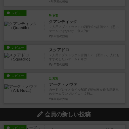
4年弱前
の投稿
レビュー
充実
クアンティック
２人用アブストラクトの四目並べ評価☆５（悪い
ゲームではないが、個人的に...
約4年前
の投稿
レビュー
スクアドロ
２人用アブストラクト評価☆７ （面白い、人にお
すすめしたいゲーム）ギガ...
約4年前
の投稿
レビュー
充実
アーク・ノヴァ
カードプレイとタイル配置で動物園を作る箱庭系
のゲームワンプレイ１～２時...
約4年前
の投稿
会員の新しい投稿
レビュー