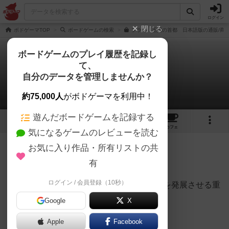
ログイン
閉じる
ボドゲーマTOP
ボードゲームの検索
プラハ 王国の首都 日本語版の通販/商
ボードゲームのプレイ履歴を記録し
て、
プラハ 王国の首都
自分のデータを管理しませんか？
葡萄酒さんのレビュー
約75,000人
がボドゲーマを利用中！
遊んだボードゲームを記録する
6
5
54
トップ
画像
動画
レビュー
カフェ
気になるゲームのレビューを読む
お気に入り作品・所有リストの共
482名
2名
0
4年弱前
有
ログイン / 会員登録（10秒）
変則的なアクションドラフトでプラハの国を発展させる重
量級ゲーム
Google
X
ワンプレイ２～３時間
Apple
Facebook