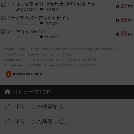
トリックギア - ペルソナ5 ザ・ロイヤル-
37
PT
紹介文あり
6件の投稿
ノームズ・アット・ナイト
35
PT
紹介文なし
1件の投稿
フィッシェン2
33
PT
紹介文なし
1件の投稿
※Apple、Apple のロゴ は、米国および他の国々で登録されたApple Inc.の商標です。
※App Store は、Apple Inc.のサービスマークです。
※Android は、グーグル インコーポレイテッドの商標または登録商標です。
※Google Play とそのロゴは、Google Inc.の商標または登録商標です。
ボドゲーマTOP
ボードゲームを検索する
ボードゲームの新着レビュー