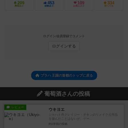
209
453
109
334
興味あり
経験あり
お気に入り
持ってる
ログイン/会員登録でコメント
ログインする
プラハ 王国の首都のトップに戻る
葡萄酒さんの投稿
レビュー
ウキヨエ
シャハト作クレイジー・チキンのリメイク元作品
を遊んだことはないが、ゲー...
約1年前
の投稿