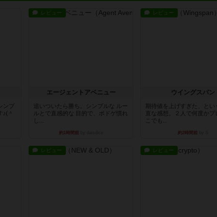
レビュー
レビュー
エージェントアベニュー
ウイングスパン
シンプ
追いついたら勝ち。シンプルな ルー
期待値を上げすぎた、とい
♪(＾
ルとで直感的な 目的で、ボドゲ慣れ
直な感想。２人で何度かプ
し...
こでも...
約1時間前
by daisdice
約2時間前
by S
レビュー
レビュー