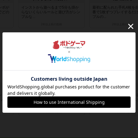
ンボが
インストから遊べるまで5分も掛か
最初に配られた手札4枚を
でどの
らないくらいルールと遊び方がシン
番で1枚ずつプレイするだ
プルな...
プルの...
2年以上前
の投稿
2年以上前
の投稿
レビュー
レビュー
メイメイ
スパイシー
レイ人
お題カードを1枚引いてそのお題(未
トランプのダウトにスート(
モノイ
知の物事)に対して名前を「命名」す
を足したブラフゲーム。ス
る...
レ...
2年以上前
の投稿
2年以上前
の投稿