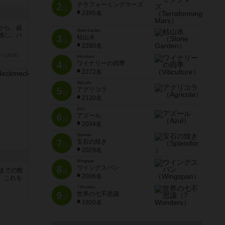
2
テラフォーミングマーズ
位
2395名
から、超
Stone Garden
感じ。パ
3
枯山水
位
2280名
ーム家族)
Viticulture
4
ワイナリーの四季
位
2272名
Agricola
5
アグリコラ
位
2120名
Azul
6
アズール
位
2034名
Splendor
7
宝石の煌き
位
2029名
Wingspan
8
ウイングスパン
5までの数
位
2006名
。これを
7 Wonders
9
世界の七不思議
位
1920名