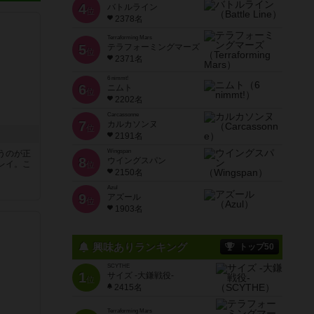
4
バトルライン
位
2378名
Terraforming Mars
5
テラフォーミングマーズ
位
2371名
6 nimmt!
6
ニムト
位
2202名
Carcassonne
7
カルカソンヌ
位
2191名
Wingspan
うのが正
8
ウイングスパン
レイ。こ
位
2150名
Azul
9
アズール
位
1903名
興味ありランキング
トップ50
SCYTHE
1
サイズ -大鎌戦役-
位
2415名
Terraforming Mars