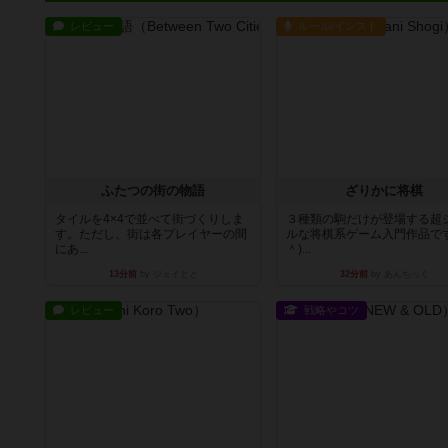
レビュー
ルール/インスト
ふたつの街の物語
ざりかに将棋
タイルを4×4で並べて街づくりしま
３種類の駒だけが登場する超
す。ただし、街は各プレイヤーの間
ルな将棋系ゲーム入門作品です
にあ...
＾)...
13分前
by ジェイとと
32分前
by あんちっく
レビュー
戦略やコツ