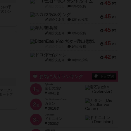
エコーズ・オブ・タイム
45
PT
紹介文なし
8件の投稿
自分の手
けのシン
スカルキング
45
PT
紹介文あり
12件の投稿
海兵隊
45
PT
紹介文あり
1件の投稿
Bitter End ブタペスト救出作戦
45
PT
紹介文なし
1件の投稿
ドコジャン
42
PT
紹介文あり
10件の投稿
お気に入りランキング
トップ50
Splendor
1
宝石の煌き
マーク)
位
4041名
タートプ
Die Siedler von Catan
2
カタン
位
3616名
Dominion
3
ドミニオン
位
2530名
Battle Line