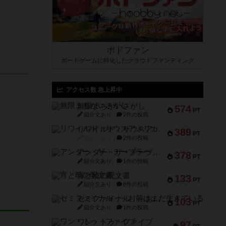
ボドファン
ボードゲームに特化したクラウドファンディング
アクセス数 急上昇中
無限まちがいさがし
574
PT
紹介文あり
2件の投稿
リワイルド：サウスアメリカ
389
PT
紹介文なし
2件の投稿
アンダー・ザ・テーブラー
378
PT
紹介文あり
1件の投稿
宵と暁の呪文書
133
PT
紹介文あり
8件の投稿
セミファイナル ～お前はまだ生きている～
103
PT
紹介文あり
1件の投稿
ワン・トゥ・ファイブ
97