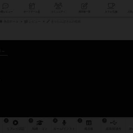
索
新着レビュー
ボードゲーム会
コミュニティ
掲示板一覧
作品データ
レビュー
きりたんぽさんの投稿
年～
ー
6
5
6
1
2
リプレイ
日記
戦略
・コツ
ルール
/インスト
掲示板
拡張/関連
作
次