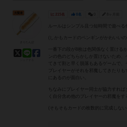
大賢者
215名
0名
0
8ヶ月前
ルールはシンプル且つ短時間で遊べる
(しかもカードのペンギンがかわいいの
きりたんぽ
一番下の段が8枚は色関係なく置ける
ンの色のどちらかしか置けないため、ペ
シェアする
てきて割と早く脱落もあるゲームで、
プレイヤーがそれを邪魔してきたりも
にあるのが面白い。
ちなみにプレイヤー同士が協力すれば
く自分含め他のプレイヤーの邪魔をす
(そもそもカードの枚数的に完成しない