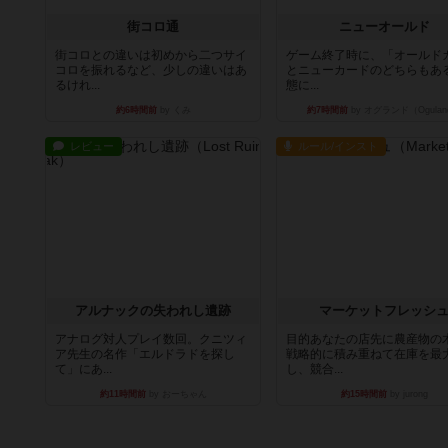
街コロ通
ニューオールド
街コロとの違いは初めから二つサイ
ゲーム終了時に、「オールド
コロを振れるなど、少しの違いはあ
とニューカードのどちらもある
るけれ...
態に...
約6時間前
by くみ
約7時間前
by オグランド（Ogulan
レビュー
ルール/インスト
アルナックの失われし遺跡
マーケットフレッシ
アナログ対人プレイ数回。クニツィ
目的あなたの店先に農産物の
ア先生の名作「エルドラドを探し
戦略的に積み重ねて在庫を最
て」にあ...
し、競合...
約11時間前
by おーちゃん
約15時間前
by jurong