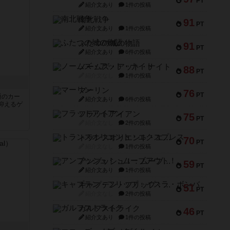
PT
紹介文あり
1件の投稿
南北戦争
91
PT
紹介文あり
1件の投稿
ふたつの城の物語
91
PT
紹介文あり
6件の投稿
ノームズ・アット・ナイト
88
PT
紹介文なし
1件の投稿
マーリン
76
PT
通のカー
紹介文あり
6件の投稿
抑えるゲ
フラットアイアン
75
PT
紹介文なし
2件の投稿
トランスオリエント・エクスプレス
70
PT
紹介文なし
1件の投稿
アンブッシュ！：ムーブアウト！
59
PT
紹介文あり
1件の投稿
キャプテン・フリップ：イスラ・ボンバ
51
PT
紹介文なし
2件の投稿
ガルフストライク
46
PT
紹介文あり
1件の投稿