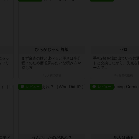
ひらがじゃん 牌版
ゼロ
にセッ
まず麻雀の牌と比べると厚さは半分
手札9枚を場に出ている共
をフリ
程？のため麻雀牌みたいな積み方や
ドと交換しながら、失点を
持ち方...
ームで...
8ヶ月前
の投稿
8ヶ月前
の投稿
レビュー
レビュー
ニティ
うんちしたのだあれ？
犯人は踊る