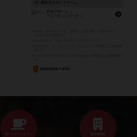
最近見たボードゲーム
Penguin Party
ペンギンパーティ
※Apple、Apple のロゴ は、米国および他の国々で登録された
Apple Inc.の商標です。
※App Store は、Apple Inc.のサービスマークです。
※Android は、グーグル インコーポレイテッドの商標または登録商
標です。
※Google Play とそのロゴは、Google Inc.の商標または登録商標で
す。
ボードゲームカフェ
運営者情報