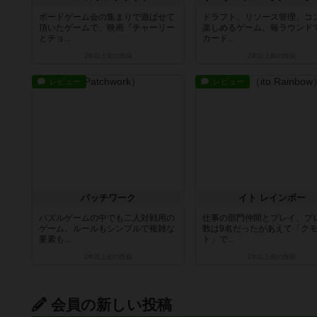
ボードゲーム会の集まりで遊ばせて
ドラフト、リソース管理、コ
頂いたゲームで、映画『チャーリー
楽しめるゲーム。毎ラウンド
とチョ...
カード...
2年以上前
の投稿
2年以上前
の投稿
レビュー
レビュー
パッチワーク
イト レインボー
パズルゲームの中でも二人対戦用の
仕事の部門仲間とプレイ、プ
ゲーム。ルールもシンプルで複雑な
数は9名だったがあえて「ク
要素も...
ト」で...
2年以上前
の投稿
2年以上前
の投稿
会員の新しい投稿