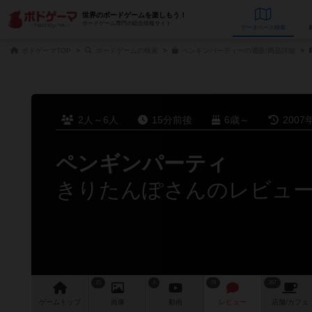
世界のボードゲームを楽しもう！
ボードゲーム専門の総合情報サイト
データベース
検
ボドゲーマTOP
ボードゲームの検索
ペンギンパーティーの通販/商品詳細
2人～6人
15分前後
6歳～
2007
ペンギンパーティ
きりたんぽさんのレビュ
25
4
78
367
ゲーム
トップ
画像
動画
レビュー
店舗/
カフェ