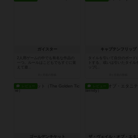
ガイスター
キャプテンフリップ
2人用ゲームの中でも有名な作品の
タイルを引いて自分のボード
一つ。ルールはこどもでもすぐに覚
トする、或いは引いたタイル
えて遊...
ップ(...
8ヶ月前
の投稿
8ヶ月前
の投稿
レビュー
レビュー
ゴールデンチケット
ザ・ヴェイル・オブ・エタ