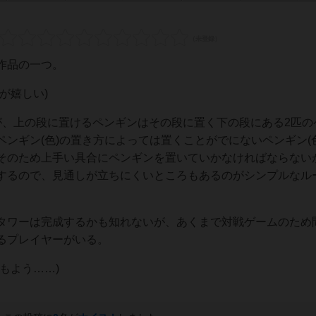
作品の一つ。
が嬉しい)
が、上の段に置けるペンギンはその段に置く下の段にある2匹の
ンギン(色)の置き方によっては置くことがでにないペンギン(
そのため上手い具合にペンギンを置いていかなければならない
するので、見通しが立ちにくいところもあるのがシンプルなル
タワーは完成するかも知れないが、あくまで対戦ゲームのため
るプレイヤーがいる。
もよう……)