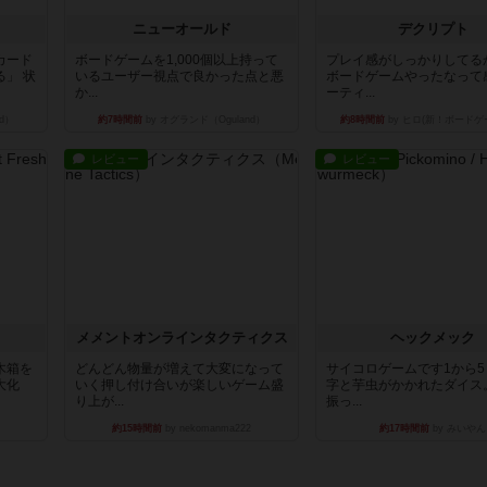
ニューオールド
デクリプト
カード
ボードゲームを1,000個以上持って
プレイ感がしっかりしてる
」 状
いるユーザー視点で良かった点と悪
ボードゲームやったなって
か...
ーティ...
d）
約7時間前
by オグランド（Oguland）
約8時間前
by ヒロ(新！ボードゲ
レビュー
レビュー
ュ
メメントオンラインタクティクス
ヘックメック
木箱を
どんどん物量が増えて大変になって
サイコロゲームです1から
大化
いく押し付け合いが楽しいゲーム盛
字と芋虫がかかれたダイス
り上が...
振っ...
約15時間前
by nekomanma222
約17時間前
by みいやん