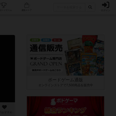
ログイン
カフェ/店舗
人気ボードゲーム
通販ストア
ボードゲーム通販
オンラインストアで7,500商品を販売中
のおすすめ