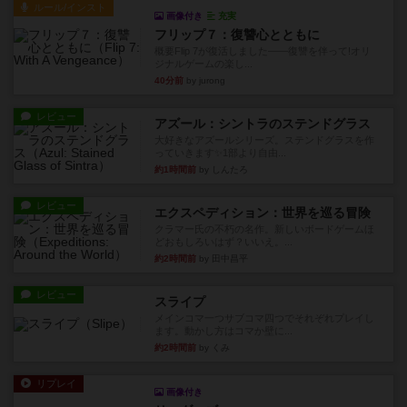
ルール/インスト
画像付き
充実
フリップ７：復讐心とともに
概要Flip 7が復活しました――復讐を伴って!オリ
ジナルゲームの楽し...
40分前
by jurong
レビュー
アズール：シントラのステンドグラス
大好きなアズールシリーズ。ステンドグラスを作
っていきます✨1部より自由...
約1時間前
by しんたろ
レビュー
エクスペディション：世界を巡る冒険
クラマー氏の不朽の名作。新しいボードゲームほ
どおもしろいはず？いいえ。...
約2時間前
by 田中昌平
レビュー
スライプ
メインコマ一つサブコマ四つでそれぞれプレイし
ます。動かし方はコマか壁に...
約2時間前
by くみ
リプレイ
画像付き