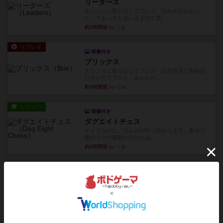
リーダーズ
久しぶりに取り出してプレイ。詰めきれなかっ
た…であっさり追い込まれて負...
約3時間前
by くみ
リプレイ
画像付き
ブリックス
久しぶりに取り出してプレイ。記号担当と色担当
に分かれてプレイ。あかんか...
約3時間前
by くみ
レビュー
画像付き
ダグエイトチェス
チェスなのに、ほんの10分で終わります。動きで
敵のコマの種類が分かれば...
約3時間前
by くみ
レビュー
画像付き
充実
宝石の煌き：デュエル 偽造者
筆者が最も好きな2人用ボードゲームである『宝石
の煌めき デュエル』に、...
約4時間前
by 手動人形