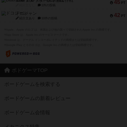
Bitter End ブタペスト救出作戦
45
PT
紹介文なし
1件の投稿
ドコジャン
42
PT
紹介文あり
10件の投稿
※Apple、Apple のロゴ は、米国および他の国々で登録されたApple Inc.の商標です。
※App Store は、Apple Inc.のサービスマークです。
※Android は、グーグル インコーポレイテッドの商標または登録商標です。
※Google Play とそのロゴは、Google Inc.の商標または登録商標です。
ボドゲーマTOP
ボードゲームを検索する
ボードゲームの新着レビュー
ボードゲーム会情報
メカニクス特集