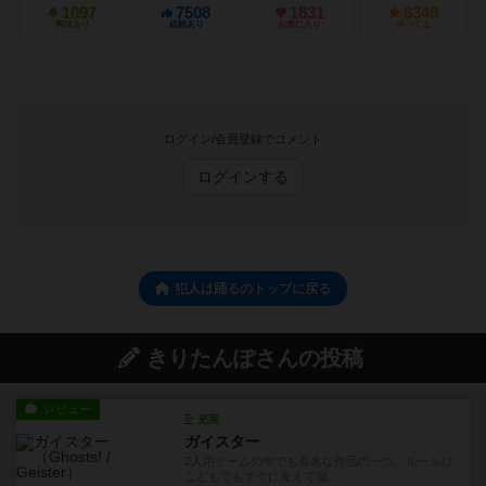
1097
7508
1831
6349
興味あり
経験あり
お気に入り
持ってる
ログイン/会員登録でコメント
ログインする
犯人は踊るのトップに戻る
きりたんぽさんの投稿
レビュー
充実
ガイスター
2人用ゲームの中でも有名な作品の一つ。ルールは
こどもでもすぐに覚えて遊...