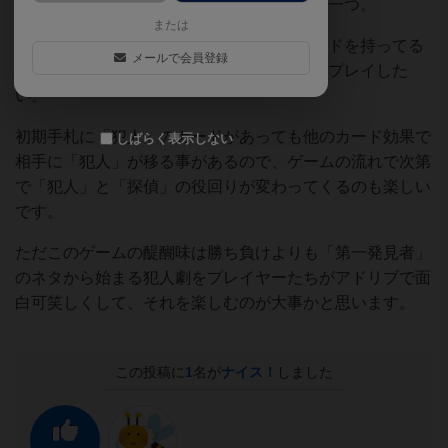
1ゲームの時間も短くお手軽にできる作品の一つ。
または
4人くらいのプレイ人数だと誰が犯人のカードを持ってる
メールで会員登録
か読みやすくなるため、できれば6人以上でプレイした
い。
初期手札に「犯人」のカードがあっても他のカード効果で
しばらく表示しない
相手に「犯人」が移る事があるので、ゲームの流れで次第
で「犯人」と「探偵」の役回りが変わってくるのも楽しい
です。
ただこのゲームの醍醐味は勝ち負けよりも「第一発見者」
のネタから始まる犯人劇をプレイヤーたちがアドリブで面
白可笑しくして、それを楽しむのが大事かと思います。
この投稿に
1
名が
ナイス！
しました