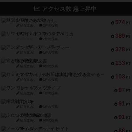
アクセス数 急上昇中
無限まちがいさがし
574
PT
紹介文あり
2件の投稿
リワイルド：サウスアメリカ
389
PT
紹介文なし
2件の投稿
アンダー・ザ・テーブラー
378
PT
紹介文あり
1件の投稿
宵と暁の呪文書
133
PT
紹介文あり
8件の投稿
セミファイナル ～お前はまだ生きている～
103
PT
紹介文あり
1件の投稿
ワン・トゥ・ファイブ
97
PT
紹介文あり
1件の投稿
南北戦争
91
PT
紹介文あり
1件の投稿
ふたつの城の物語
91
PT
紹介文あり
6件の投稿
ノームズ・アット・ナイト
88
PT