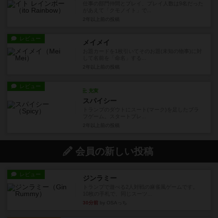
仕事の部門仲間とプレイ、プレイ人数は9名だった
があえて「クモノイト」で...
2年以上前
の投稿
レビュー
メイメイ
お題カードを1枚引いてそのお題(未知の物事)に対
して名前を「命名」する...
2年以上前
の投稿
レビュー
充実
スパイシー
トランプのダウトにスート(マーク)を足したブラ
フゲーム。スタートプレ...
2年以上前
の投稿
会員の新しい投稿
レビュー
ジンラミー
トランプで遊べる2人対戦の麻雀風ゲームです。
10枚の手札で、同じスーツ...
30分前
by OSAっち