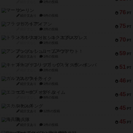
紹介文なし
1件の投稿
マーリン
76
PT
紹介文あり
6件の投稿
フラットアイアン
75
PT
紹介文なし
2件の投稿
トランスオリエント・エクスプレス
70
PT
紹介文なし
1件の投稿
アンブッシュ！：ムーブアウト！
59
PT
紹介文あり
1件の投稿
キャプテン・フリップ：イスラ・ボンバ
51
PT
紹介文なし
2件の投稿
ガルフストライク
46
PT
紹介文あり
1件の投稿
エコーズ・オブ・タイム
45
PT
紹介文なし
8件の投稿
スカルキング
45
PT
紹介文あり
12件の投稿
海兵隊
45
PT
紹介文あり
1件の投稿