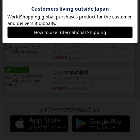
レビュー
充実
クランク! ：冒険者たち（拡張）
クランク！のプレイヤーごとに能力の違うキャラ
クターを使用できるようにな...
約5時間前
by ぽっぽーくるっぽー
レビュー
ワイアームスパン
初プレイの感想です。ウイングスパン履修済のコ
メントとなります。ウイング...
約5時間前
by daisdice
レビュー
ふたつの街の物語
タイルを4×4で並べて街づくりします。ただし、
街は各プレイヤーの間にあ...
約9時間前
by ジェイとと
ボドゲーマのアプリ版はこちら