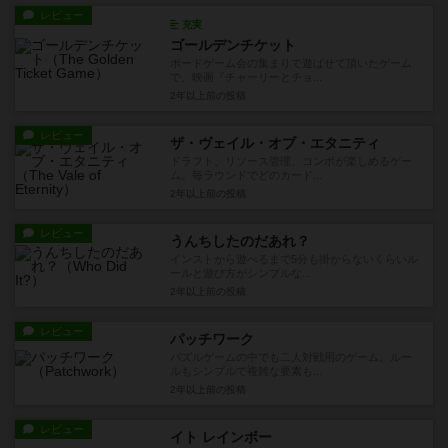
レビュー
充実
ゴールデンチケット
ボードゲーム会の集まりで遊ばせて頂いたゲーム
で、映画『チャーリーとチョ...
2年以上前
の投稿
レビュー
ザ・ヴェイル・オブ・エタニティ
ドラフト、リソース管理、コンボが楽しめるゲー
ム。毎ラウンドでどのカード...
2年以上前
の投稿
レビュー
うんちしたのだあれ？
インストから遊べるまで5分も掛からないくらいル
ールと遊び方がシンプルな...
2年以上前
の投稿
レビュー
パッチワーク
パズルゲームの中でも二人対戦用のゲーム。ルー
ルもシンプルで複雑な要素も...
2年以上前
の投稿
レビュー
イト レインボー