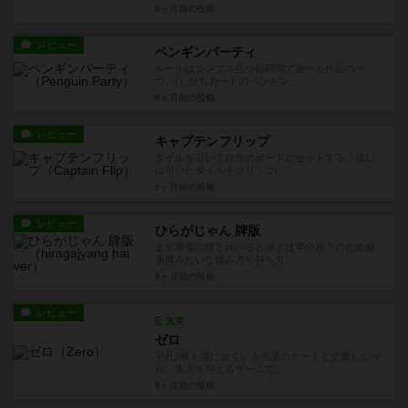
8ヶ月前
の投稿
レビュー
ペンギンパーティ
ルールはシンプル且つ短時間で遊べる作品の一
つ。(しかもカードのペンギン...
8ヶ月前
の投稿
レビュー
キャプテンフリップ
タイルを引いて自分のボードにセットする、或い
は引いたタイルをフリップ(...
8ヶ月前
の投稿
レビュー
ひらがじゃん 牌版
まず麻雀の牌と比べると厚さは半分程？のため麻
雀牌みたいな積み方や持ち方...
8ヶ月前
の投稿
レビュー
充実
ゼロ
手札9枚を場に出ている共通のカードと交換しなが
ら、失点を抑えるゲームで...
8ヶ月前
の投稿