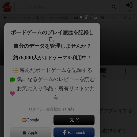
ログイン
閉じる
ボドゲーマTOP
ボードゲームの検索
犯人は踊る
レビュー
きりた
ボードゲームのプレイ履歴を記録し
て、
犯人は踊る
自分のデータを管理しませんか？
きりたんぽさんのレビュー
約75,000人
がボドゲーマを利用中！
遊んだボードゲームを記録する
24
5
115
425
トップ
画像
動画
レビュー
カフェ
気になるゲームのレビューを読む
お気に入り作品・所有リストの共
583名
1名
0
2年以上前
有
ログイン / 会員登録（10秒）
最初に配られた手札4枚を自分の手番で1枚ずつプレイする
だけのシンプルのルール。
Google
X
カードの内容も分かりやすく初心者の方でも遊びやすく、
Apple
Facebook