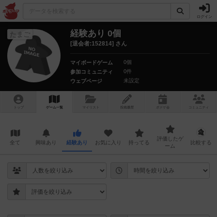
ログイン
経験あり 0個
たまご
[退会者:152814] さん
0個
マイボードゲーム
0件
参加コミュニティ
未設定
ウェブページ
トップ
ゲーム一覧
マイリスト
投稿履歴
ボ
ドゲ
会
コミュニティ
評価したゲ
全て
興味あり
経験あり
お気に入り
持ってる
比較する
ーム