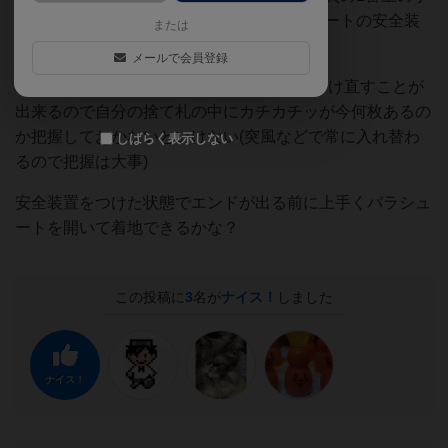
札が左右に移動する)カチカチッでパラシュートの安全装
または
置を外してみたり…(危険！)
メールで会員登録
カチカチッはもう1枚重ねることで装置をつけ直すことが
出来るので自分の捨て札の中にカチカチッが今何枚あるの
か把握しておかないといけない(突風などで常に入れ替わ
しばらく表示しない
るので把握は大事)
安全装置をつけた状態でエンドが出る前に上手くパラシュ
ートを開いて着地できるかな？
この投稿に
3
名が
ナイス！
しました
ナイス！