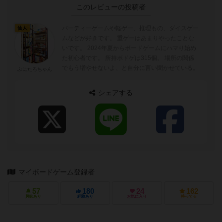
このレビューの投稿者
パーティーゲームや軽ゲー、推理もの、ダイスゲー
仙人
ムなどが好きです。 重ゲーはあまりやったことな
いです。 2024年夏からボードゲームにハマり始め
た初心者です。 所持ボドゲは315個。 場所の関係
でもう増やせないよ、と自分に言い聞かせている。
ぷにたろちゃん
シェアする
マイボードゲーム登録者
57
180
24
162
興味あり
経験あり
お気に入り
持ってる