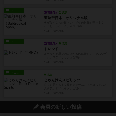
レビュー
画像付き
充実
亜熱帯日本：オリジナル版
冬がなくなった日本の中で旬の果物を売りまく
れ！というゲーム。キウイ(春...
1年以上前
の投稿
レビュー
画像付き
充実
トレンド
ルールが簡単なのに上がるのは難しい、そんなゲ
ーム。スタイリッシュな3形...
1年以上前
の投稿
レビュー
充実
じゃんけんスピリッツ
良くも悪くもすぐ終わるゲーム。基本はじゃんけ
ん勝負。ダメならあいこ狙い...
1年以上前
の投稿
会員の新しい投稿