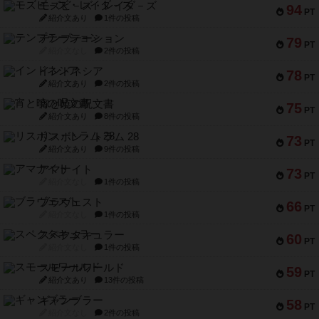
モズビ－ズ・レイダ－ズ
94
PT
紹介文あり
1件の投稿
テンプテーション
79
PT
紹介文なし
2件の投稿
インドネシア
78
PT
紹介文あり
2件の投稿
宵と暁の呪文書
75
PT
紹介文あり
8件の投稿
リスボン・トラム 28
73
PT
紹介文あり
9件の投稿
アマナイト
73
PT
紹介文なし
1件の投稿
ブラヴェスト
66
PT
紹介文なし
1件の投稿
スペクタキュラー
60
PT
紹介文なし
1件の投稿
スモールワールド
59
PT
紹介文あり
13件の投稿
ギャンブラー
58
PT
紹介文なし
2件の投稿