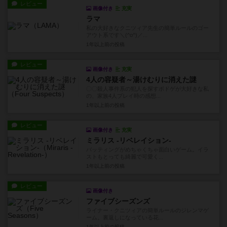
レビュー
画像付き
充実
ラマ
私の大好きなクニツィア先生の簡単ルールのゴー
アウト系です＼(^o^)／...
1年以上前
の投稿
レビュー
画像付き
充実
4人の容疑者～湯けむりに消えた謎
〇〇殺人事件系の犯人を探すボドゲが大好きな私
の、家族4人プレイ時の感想...
1年以上前
の投稿
レビュー
画像付き
充実
ミラリス -リベレイション-
バッティングがめちゃくちゃ面白いゲーム。イラ
ストもとっても綺麗で可愛く...
1年以上前
の投稿
レビュー
画像付き
ファイブシーズンズ
ライナー・クニツィアの簡単ルールのジレンマゲ
ーム。裏返しになっている花...
1年以上前
の投稿