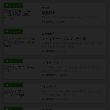
レビュー
充実
南北戦争
1983年にVictory Gamesが出版した『The Civil ...
約9時間前
by Chaco
レビュー
画像付き
ファイアー・ブルズ / 火牛陣
火牛を引き連れて敵を殲滅させる。縦か斜めで前2
列まで攻撃できるが、自分...
約11時間前
by うらまこ
レビュー
フリップ７
カードをめくるかパスをするかを決めてパスした
時のカード数字が得点になる...
約12時間前
by mob567
レビュー
コンセプト
親のプレイヤーがお題を決めて限られたヒントの
中から他のプレイヤーに当て...
約12時間前
by mob567
レビュー