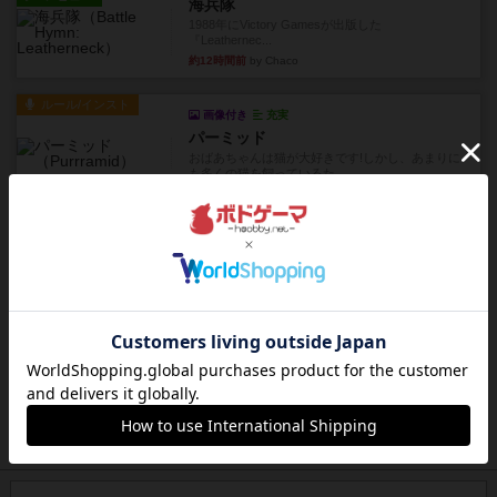
海兵隊
1988年にVictory Gamesが出版した
『Leathernec...
約12時間前
by Chaco
ルール/インスト
画像付き
充実
パーミッド
おばあちゃんは猫が大好きです!しかし、あまりに
も多くの猫を飼っているた...
約12時間前
by jurong
レビュー
画像付き
オラパ・マイン
お気に入りのplayte製です。オラパスペースから
やり、気に入りました...
約13時間前
by くみ
レビュー
マーリン
４人プレイ。インスト1時間プレイ2時間半。結構
ダイス運と手札のカード運...
約13時間前
by oliber