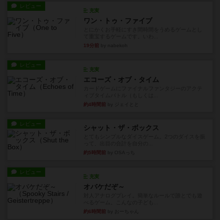
レビュー
充実
ワン・トゥ・ファイブ
とにかくお手軽にすき間時間をうめるゲームとし
て重宝するゲームです。いわ...
19分前
by nabekoh
レビュー
充実
エコーズ・オブ・タイム
カードゲームにファイナルファンタジーのアクテ
ィブタイムバトル（もしくは...
約4時間前
by ジェイとと
レビュー
シャット・ザ・ボックス
とてもシンプルなダイスゲーム。2つのダイスを振
って、出目の合計を自分の...
約5時間前
by OSAっち
レビュー
充実
オバケだぞ～
対人アナログプレイ。簡単なルールで誰とでも遊
べるゲーム。こんなの子ども...
約6時間前
by おーちゃん