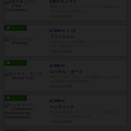
5本のキュウリ
星8寄りの7！フリードマン・フリーゼの5本のキ
ュウリはジャンル的にはト...
1年以上前
の投稿
レビュー
画像付き
充実
フィッシェン
これはめちゃくちゃ面白いトリックテイキングで
すね。流石はフリードマン・...
1年以上前
の投稿
レビュー
画像付き
ロイヤル・ターフ
巨匠ライナー・クニツィアの競馬ゲーム。気に入
った馬3頭にそれぞれが賭け...
1年以上前
の投稿
レビュー
画像付き
ヘックメック
やっぱり巨匠ライナー・クニツィア。私はクニツ
ィアのゲームが好きなんだな...
1年以上前
の投稿