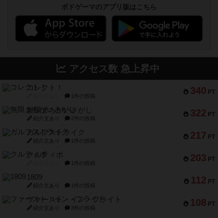
ボドゲーマのアプリ版はこちら
アクセス数 急上昇中
コレクト！
340
PT
紹介文なし
1件の投稿
無限まちがいさがし
322
PT
紹介文あり
2件の投稿
ガルフストライク
217
PT
紹介文あり
1件の投稿
クルティボ
203
PT
紹介文なし
1件の投稿
1809
112
PT
紹介文あり
1件の投稿
ファースト・イン・フライト
108
PT
紹介文あり
3件の投稿