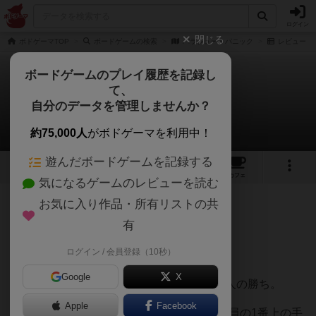
ログイン
閉じる
ボドゲーマTOP
ボードゲームの検索
パラシュートパニック
レビュー
ボードゲームのプレイ履歴を記録し
て、
パラシュートパニック
自分のデータを管理しませんか？
ぷにたろちゃんさんのレビュー
約75,000人
がボドゲーマを利用中！
遊んだボードゲームを記録する
1
5
34
トップ
画像
動画
レビュー
カフェ
気になるゲームのレビューを読む
お気に入り作品・所有リストの共
156名
3名
0
1年以上前
有
ログイン / 会員登録（10秒）
もっと評価されていいゲームだと思う。
Google
X
カードを順に出していき、最も降下できた人の勝ち。
Apple
Facebook
けれど皆いじわるして突風を吹かせたり(全員の1番上の手