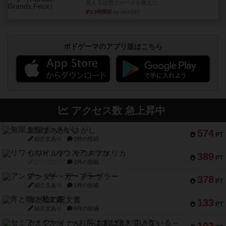
見える状態でカードを教えた...
約13時間前
by mob567
ボドゲーマのアプリ版はこちら
アクセス数 急上昇中
無限まちがいさがし
574
PT
紹介文あり
2件の投稿
リワイルド：サウスアメリカ
389
PT
紹介文なし
2件の投稿
アンダー・ザ・テーブラー
378
PT
紹介文あり
1件の投稿
宵と暁の呪文書
133
PT
紹介文あり
8件の投稿
セミファイナル ～お前はまだ生きている～