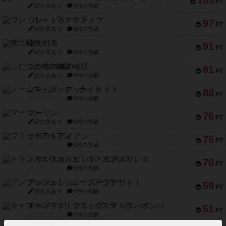
103
PT
紹介文あり
1件の投稿
ワン・トゥ・ファイブ
97
PT
紹介文あり
1件の投稿
南北戦争
91
PT
紹介文あり
1件の投稿
ふたつの城の物語
91
PT
紹介文あり
6件の投稿
ノームズ・アット・ナイト
88
PT
紹介文なし
1件の投稿
マーリン
76
PT
紹介文あり
6件の投稿
フラットアイアン
75
PT
紹介文なし
2件の投稿
トランスオリエント・エクスプレス
70
PT
紹介文なし
1件の投稿
アンブッシュ！：ムーブアウト！
59
PT
紹介文あり
1件の投稿
キャプテン・フリップ：イスラ・ボンバ
51
PT
紹介文なし
2件の投稿