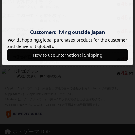
ガルフストライク
46
PT
紹介文あり
1件の投稿
エコーズ・オブ・タイム
45
PT
紹介文なし
8件の投稿
スカルキング
45
PT
紹介文あり
12件の投稿
海兵隊
45
PT
紹介文あり
1件の投稿
Bitter End ブタペスト救出作戦
45
PT
紹介文なし
1件の投稿
ドコジャン
42
PT
紹介文あり
10件の投稿
※Apple、Apple のロゴ は、米国および他の国々で登録されたApple Inc.の商標です。
※App Store は、Apple Inc.のサービスマークです。
※Android は、グーグル インコーポレイテッドの商標または登録商標です。
※Google Play とそのロゴは、Google Inc.の商標または登録商標です。
ボドゲーマTOP