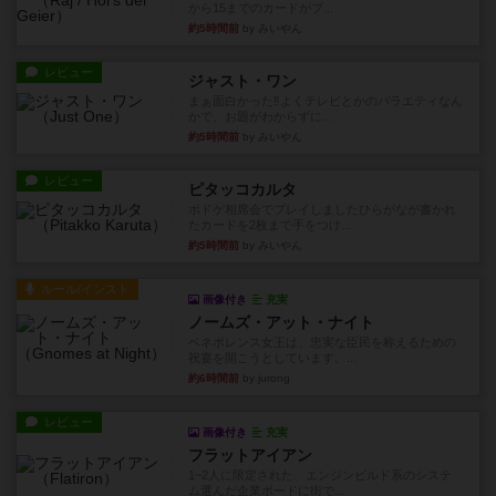
から15までのカードがプ...
約5時間前
by みいやん
レビュー
ジャスト・ワン
まぁ面白かった‼️よくテレビとかのバラエティなん
かで、お題がわからずに...
約5時間前
by みいやん
レビュー
ピタッコカルタ
ボドゲ相席会でプレイしましたひらがなが書かれ
たカードを2枚まで手をつけ...
約5時間前
by みいやん
ルール/インスト
画像付き
充実
ノームズ・アット・ナイト
ベネボレンス女王は、忠実な臣民を称えるための
祝宴を開こうとしています。...
約6時間前
by jurong
レビュー
画像付き
充実
フラットアイアン
1~2人に限定された、エンジンビルド系のシステ
ム選んだ企業ボードに街で...