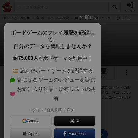
ログイン
閉じる
ボドゲーマTOP
ボードゲームの検索
パラシュートパニック
掲示板
ボードゲームのプレイ履歴を記録し
て、
パラシュートパニック
自分のデータを管理しませんか？
0件の掲示板
約75,000人
がボドゲーマを利用中！
遊んだボードゲームを記録する
1
5
34
トップ
画像
動画
レビュー
カフェ
気になるゲームのレビューを読む
ログインするとパラシュートパニックに関する掲示板の作成やコメントの書
お気に入り作品・所有リストの共
き込みが出来るようになります。ルールの疑問やエラッタ情報、マニュアル
では判断し辛い曖昧な表記等について会員同士で自由にコミュニケーション
有
をとることが出来ます。
ログイン / 会員登録（10秒）
ログイン/無料会員登録
Google
X
Apple
Facebook
パラシュートパニックのトップに戻る