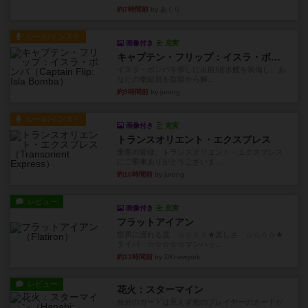
約7時間前
by あくり
ルール/インスト
画像付き
充実
キャプテン・フリップ：イスラ・ボンバ
イスラ・ボンバを探しに出航!潜水艦を装備し、あ
なたの乗組員を監獄から解...
約9時間前
by jurong
ルール/インスト
画像付き
充実
トランスオリエント・エクスプレス
乗客の皆様、トランスオリエント・エクスプレス
にご乗車ありがとうございま...
約10時間前
by jurong
レビュー
画像付き
充実
フラットアイアン
世界に浸れる度 ☆☆☆☆★楽しさ ☆☆☆☆★
タイパ ☆☆☆☆☆マンハッ...
約11時間前
by DKnewyork
レビュー
花火：スターマイン
自分のカードは見えず他のプレイヤーのカードが