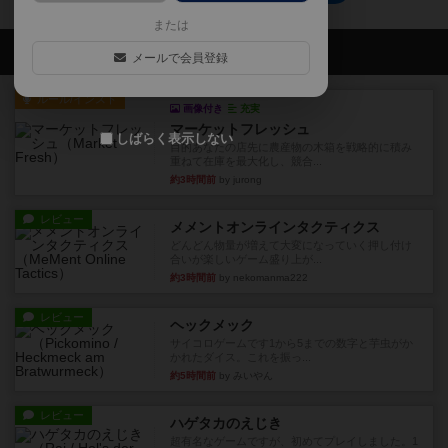
または
会員の新しい投稿
メールで会員登録
ルール/インスト
画像付き
充実
マーケットフレッシュ
しばらく表示しない
目的あなたの店先に農産物の木箱を戦略的に積み
重ねて在庫を最大化し、競合...
約3時間前
by jurong
レビュー
メメントオンラインタクティクス
どんどん物量が増えて大変になっていく押し付け
合いが楽しいゲーム盛り上が...
約3時間前
by nekomanma222
レビュー
ヘックメック
サイコロゲームです1から5までの数字と芋虫がか
かれたダイス。これを振っ...
約5時間前
by みいやん
レビュー
ハゲタカのえじき
超有名なゲームですが、初めてプレイしました。1