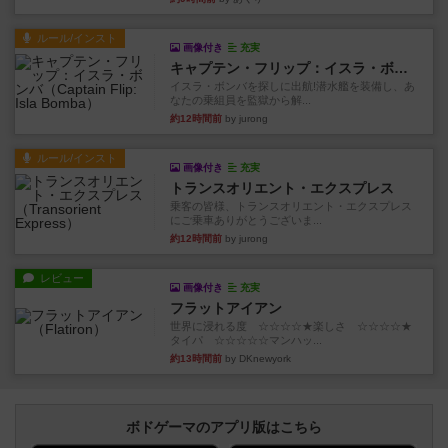
ルール/インスト
画像付き
充実
キャプテン・フリップ：イスラ・ボンバ
イスラ・ボンバを探しに出航!潜水艦を装備し、あ
なたの乗組員を監獄から解...
約12時間前
by jurong
ルール/インスト
画像付き
充実
トランスオリエント・エクスプレス
乗客の皆様、トランスオリエント・エクスプレス
にご乗車ありがとうございま...
約12時間前
by jurong
レビュー
画像付き
充実
フラットアイアン
世界に浸れる度 ☆☆☆☆★楽しさ ☆☆☆☆★
タイパ ☆☆☆☆☆マンハッ...
約13時間前
by DKnewyork
ボドゲーマのアプリ版はこちら