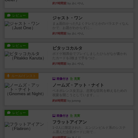
約7時間前
by みいやん
レビュー
ジャスト・ワン
まぁ面白かった‼️よくテレビとかのバラエティなん
かで、お題がわからずに...
約7時間前
by みいやん
レビュー
ピタッコカルタ
ボドゲ相席会でプレイしましたひらがなが書かれ
たカードを2枚まで手をつけ...
約7時間前
by みいやん
ルール/インスト
画像付き
充実
ノームズ・アット・ナイト
ベネボレンス女王は、忠実な臣民を称えるための
祝宴を開こうとしています。...
約8時間前
by jurong
レビュー
画像付き
充実
フラットアイアン
1~2人に限定された、エンジンビルド系のシステ
ム選んだ企業ボードに街で...
約9時間前
by あくり