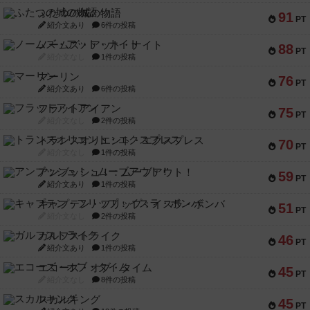
ふたつの城の物語
91
PT
紹介文あり
6件の投稿
ノームズ・アット・ナイト
88
PT
紹介文なし
1件の投稿
マーリン
76
PT
紹介文あり
6件の投稿
フラットアイアン
75
PT
紹介文なし
2件の投稿
トランスオリエント・エクスプレス
70
PT
紹介文なし
1件の投稿
アンブッシュ！：ムーブアウト！
59
PT
紹介文あり
1件の投稿
キャプテン・フリップ：イスラ・ボンバ
51
PT
紹介文なし
2件の投稿
ガルフストライク
46
PT
紹介文あり
1件の投稿
エコーズ・オブ・タイム
45
PT
紹介文なし
8件の投稿
スカルキング
45
PT