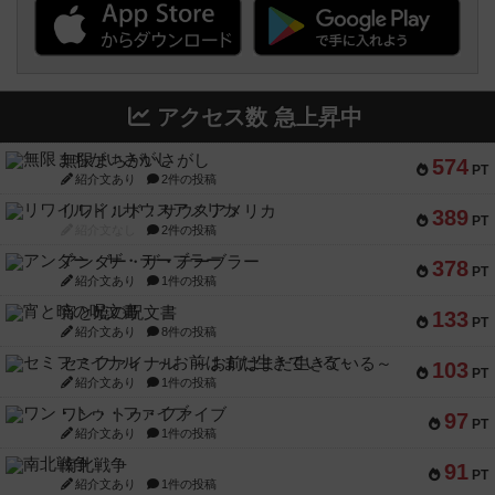
アクセス数 急上昇中
無限まちがいさがし
574
PT
紹介文あり
2件の投稿
リワイルド：サウスアメリカ
389
PT
紹介文なし
2件の投稿
アンダー・ザ・テーブラー
378
PT
紹介文あり
1件の投稿
宵と暁の呪文書
133
PT
紹介文あり
8件の投稿
セミファイナル ～お前はまだ生きている～
103
PT
紹介文あり
1件の投稿
ワン・トゥ・ファイブ
97
PT
紹介文あり
1件の投稿
南北戦争
91
PT
紹介文あり
1件の投稿