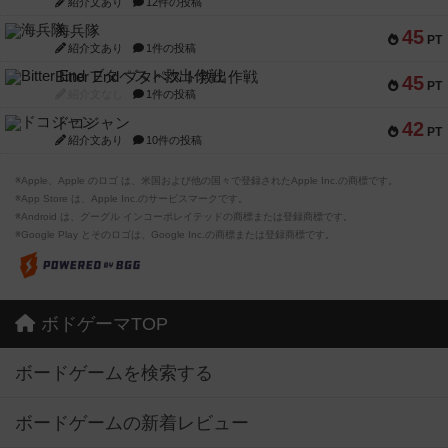
紹介文あり
12件の投稿
海兵隊
45
PT
紹介文あり
1件の投稿
Bitter End ブタペスト救出作戦
45
PT
紹介文なし
1件の投稿
ドコジャン
42
PT
紹介文あり
10件の投稿
※Apple、Apple のロゴ は、米国および他の国々で登録されたApple Inc.の商標です。
※App Store は、Apple Inc.のサービスマークです。
※Android は、グーグル インコーポレイテッドの商標または登録商標です。
※Google Play とそのロゴは、Google Inc.の商標または登録商標です。
ボドゲーマTOP
ボードゲームを検索する
ボードゲームの新着レビュー