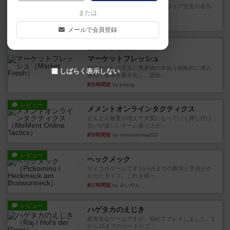
アナログ対人プレイ数回。クニツィア先生の名作
または
「エルドラドを探して」にあ...
約1時間前
by おーちゃん
メールで会員登録
ルール/インスト
画像付き
充実
マーケットフレッシュ
目的あなたの店先に農産物の木箱を戦略的に積み
しばらく表示しない
重ねて在庫を最大化し、競合...
約5時間前
by jurong
レビュー
メメントオンラインタクティクス
どんどん物量が増えて大変になっていく押し付け
合いが楽しいゲーム盛り上が...
約5時間前
by nekomanma222
レビュー
ヘックメック
サイコロゲームです1から5までの数字と芋虫がか
かれたダイス。これを振っ...
約7時間前
by みいやん
レビュー
ハゲタカのえじき
超有名なゲームですが、初めてプレイしました。1
から15までのカードがプ...