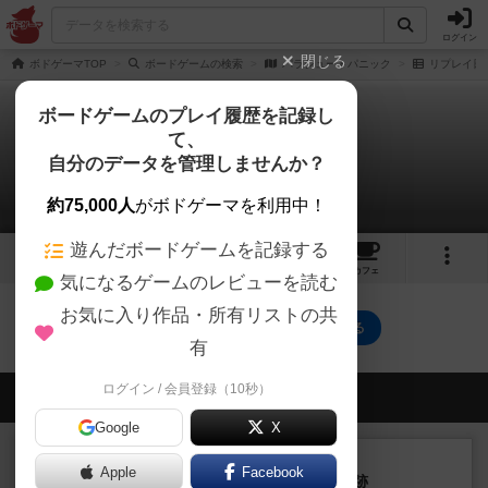
ログイン
閉じる
ボドゲーマTOP
ボードゲームの検索
パラシュートパニック
リプレイ日
ボードゲームのプレイ履歴を記録し
て、
パラシュートパニック
自分のデータを管理しませんか？
0件のリプレイ日記
約75,000人
がボドゲーマを利用中！
遊んだボードゲームを記録する
1
5
34
トップ
画像
動画
レビュー
カフェ
気になるゲームのレビューを読む
お気に入り作品・所有リストの共
パラシュートパニックのトップに戻る
有
ログイン / 会員登録（10秒）
会員の新しい投稿
Google
X
レビュー
充実
Apple
Facebook
アルナックの失われし遺跡