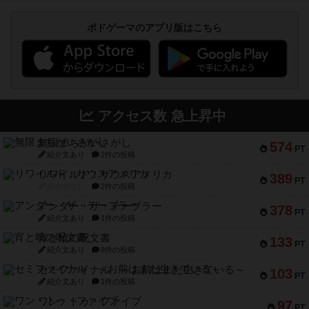
ボドゲーマのアプリ版はこちら
アクセス数 急上昇中
無限まちがいさがし
574
PT
紹介文あり
2件の投稿
リワイルド：サウスアメリカ
389
PT
紹介文なし
2件の投稿
アンダー・ザ・テーブラー
378
PT
紹介文あり
1件の投稿
宵と暁の呪文書
133
PT
紹介文あり
8件の投稿
セミファイナル ～お前はまだ生きている～
103
PT
紹介文あり
1件の投稿
ワン・トゥ・ファイブ
97
PT