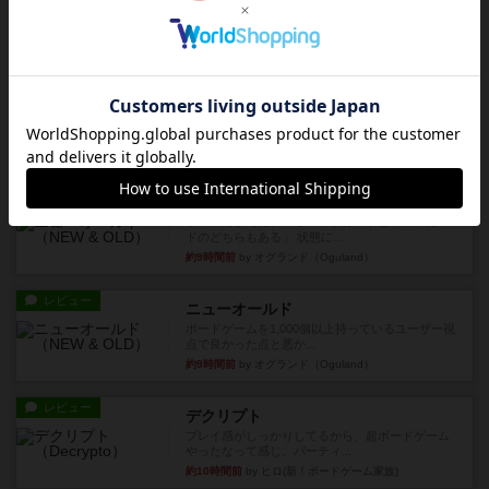
期待値を上げすぎた、というのが正直な感想。２
人で何度かプレイ。ここでも...
約3時間前
by S
レビュー
街コロ通
街コロとの違いは初めから二つサイコロを振れる
など、少しの違いはあるけれ...
約8時間前
by くみ
戦略やコツ
ニューオールド
ゲーム終了時に、「オールドカードとニューカー
ドのどちらもある」 状態に...
約9時間前
by オグランド（Oguland）
レビュー
ニューオールド
ボードゲームを1,000個以上持っているユーザー視
点で良かった点と悪か...
約9時間前
by オグランド（Oguland）
レビュー
デクリプト
プレイ感がしっかりしてるから、超ボードゲーム
やったなって感じ。パーティ...
約10時間前
by ヒロ(新！ボードゲーム家族)