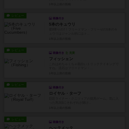
1年以上前
の投稿
レビュー
画像付き
5本のキュウリ
星8寄りの7！フリードマン・フリーゼの5本のキ
ュウリはジャンル的にはト...
1年以上前
の投稿
レビュー
画像付き
充実
フィッシェン
これはめちゃくちゃ面白いトリックテイキングで
すね。流石はフリードマン・...
1年以上前
の投稿
レビュー
画像付き
ロイヤル・ターフ
巨匠ライナー・クニツィアの競馬ゲーム。気に入
った馬3頭にそれぞれが賭け...
1年以上前
の投稿
レビュー
画像付き
ヘックメック