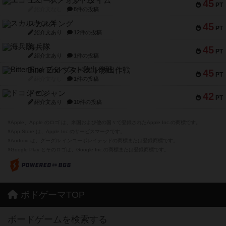
エコーズ・オブ・タイム
45
PT
紹介文なし
8件の投稿
スカルキング
45
PT
紹介文あり
12件の投稿
海兵隊
45
PT
紹介文あり
1件の投稿
Bitter End ブタペスト救出作戦
45
PT
紹介文なし
1件の投稿
ドコジャン
42
PT
紹介文あり
10件の投稿
※Apple、Apple のロゴ は、米国および他の国々で登録されたApple Inc.の商標です。
※App Store は、Apple Inc.のサービスマークです。
※Android は、グーグル インコーポレイテッドの商標または登録商標です。
※Google Play とそのロゴは、Google Inc.の商標または登録商標です。
ボドゲーマTOP
ボードゲームを検索する