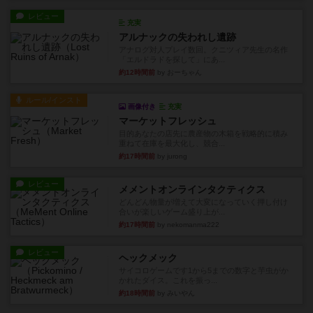
レビュー
充実
アルナックの失われし遺跡
アナログ対人プレイ数回。クニツィア先生の名作
「エルドラドを探して」にあ...
約12時間前
by おーちゃん
ルール/インスト
画像付き
充実
マーケットフレッシュ
目的あなたの店先に農産物の木箱を戦略的に積み
重ねて在庫を最大化し、競合...
約17時間前
by jurong
レビュー
メメントオンラインタクティクス
どんどん物量が増えて大変になっていく押し付け
合いが楽しいゲーム盛り上が...
約17時間前
by nekomanma222
レビュー
ヘックメック
サイコロゲームです1から5までの数字と芋虫がか
かれたダイス。これを振っ...
約18時間前
by みいやん