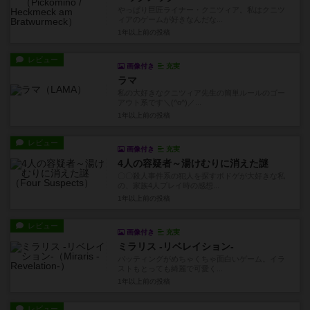
やっぱり巨匠ライナー・クニツィア。私はクニツ
ィアのゲームが好きなんだな...
1年以上前
の投稿
レビュー
画像付き
充実
ラマ
私の大好きなクニツィア先生の簡単ルールのゴー
アウト系です＼(^o^)／...
1年以上前
の投稿
レビュー
画像付き
充実
4人の容疑者～湯けむりに消えた謎
〇〇殺人事件系の犯人を探すボドゲが大好きな私
の、家族4人プレイ時の感想...
1年以上前
の投稿
レビュー
画像付き
充実
ミラリス -リベレイション-
バッティングがめちゃくちゃ面白いゲーム。イラ
ストもとっても綺麗で可愛く...
1年以上前
の投稿
レビュー