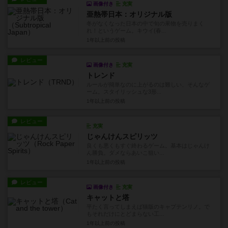
画像付き
充実
亜熱帯日本：オリジナル版
冬がなくなった日本の中で旬の果物を売りまく
れ！というゲーム。キウイ(春...
1年以上前
の投稿
レビュー
画像付き
充実
トレンド
ルールが簡単なのに上がるのは難しい、そんなゲ
ーム。スタイリッシュな3形...
1年以上前
の投稿
レビュー
充実
じゃんけんスピリッツ
良くも悪くもすぐ終わるゲーム。基本はじゃんけ
ん勝負。ダメならあいこ狙い...
1年以上前
の投稿
レビュー
画像付き
充実
キャットと塔
平たく言ってしまえば猫版のキャプテンリノ。で
もそれだけにとどまらない工...
1年以上前
の投稿