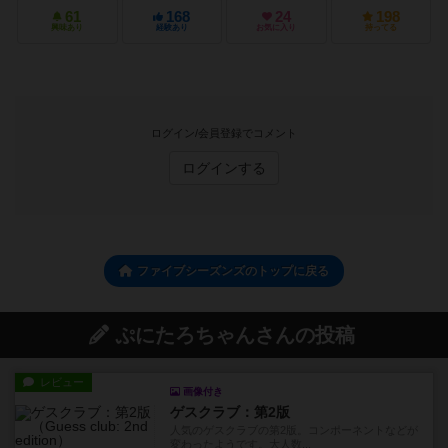
61
168
24
198
興味あり
経験あり
お気に入り
持ってる
ログイン/会員登録でコメント
ログインする
ファイブシーズンズのトップに戻る
ぷにたろちゃんさんの投稿
レビュー
画像付き
ゲスクラブ：第2版
人気のゲスクラブの第2版。コンポーネントなどが
変わったようです。大人数...