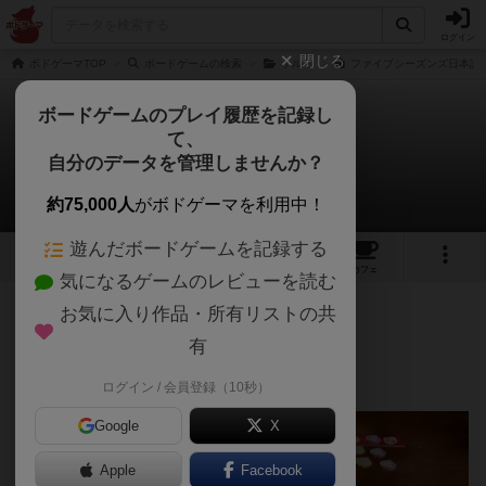
ログイン
閉じる
ボドゲーマTOP
ボードゲームの検索
ケルト
ファイブシーズンズ日本語版
ボードゲームのプレイ履歴を記録し
て、
ファイブシーズンズ
自分のデータを管理しませんか？
ぷにたろちゃんさんのレビュー
約75,000人
がボドゲーマを利用中！
遊んだボードゲームを記録する
1
2
30
トップ
画像
動画
レビュー
カフェ
気になるゲームのレビューを読む
お気に入り作品・所有リストの共
438名
5名
0
1年以上前
有
ログイン / 会員登録（10秒）
Google
X
Apple
Facebook