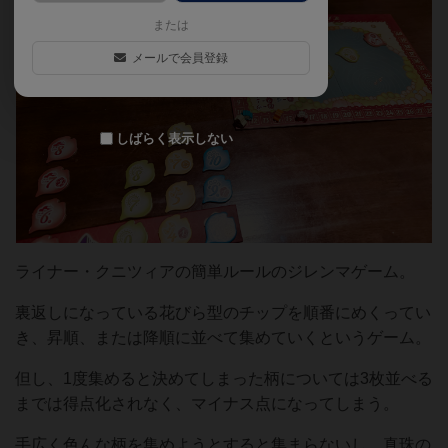
または
メールで会員登録
しばらく表示しない
ライナー・クニツィアの簡単ルールのジレンマゲーム。
裏返しになっている花びら型のチップを順番にめくってい
き、昇順、または降順に並べて集めていくというゲーム。
但し、1度集めると決めてしまった柄については3枚並べる
までは得点化されなく、マイナス点になってしまう。
手広く色んな柄を集めようとすると集まらないし、真珠の