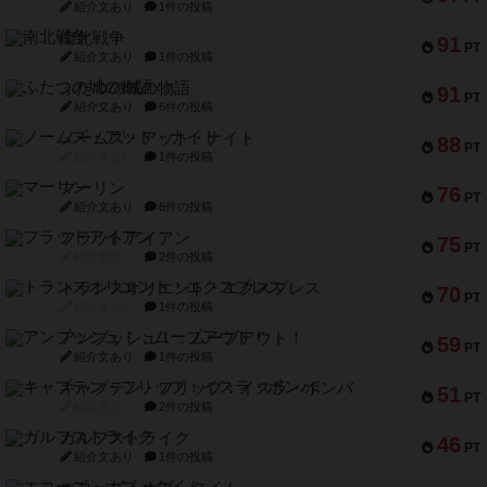
紹介文あり
1件の投稿
南北戦争
91
PT
紹介文あり
1件の投稿
ふたつの城の物語
91
PT
紹介文あり
6件の投稿
ノームズ・アット・ナイト
88
PT
紹介文なし
1件の投稿
マーリン
76
PT
紹介文あり
6件の投稿
フラットアイアン
75
PT
紹介文なし
2件の投稿
トランスオリエント・エクスプレス
70
PT
紹介文なし
1件の投稿
アンブッシュ！：ムーブアウト！
59
PT
紹介文あり
1件の投稿
キャプテン・フリップ：イスラ・ボンバ
51
PT
紹介文なし
2件の投稿
ガルフストライク
46
PT
紹介文あり
1件の投稿