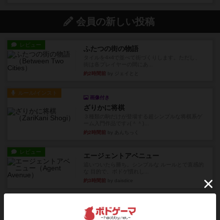
会員の新しい投稿
レビュー
ふたつの街の物語
タイルを4×4で並べて街づくりします。ただし、
街は各プレイヤーの間にあ...
約2時間前
by ジェイとと
ルール/インスト
画像付き
ざりかに将棋
３種類の駒だけが登場する超シンプルな将棋系ゲ
ーム入門作品です♪(＾＾)...
約2時間前
by あんちっく
レビュー
エージェントアベニュー
追いついたら勝ち。シンプルな ルールとで直感的
な 目的で、ボドゲ慣れし...
約3時間前
by daisdice
レビュー
充実
ウイングスパン