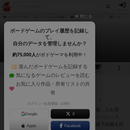
ログイン
閉じる
ボドゲーマTOP
ボードゲームの検索
パラシュートパニック
レビュー
ボードゲームのプレイ履歴を記録し
て、
パラシュートパニック
自分のデータを管理しませんか？
5件のレビュー
約75,000人
がボドゲーマを利用中！
遊んだボードゲームを記録する
1
5
34
トップ
画像
動画
レビュー
カフェ
気になるゲームのレビューを読む
お気に入り作品・所有リストの共
仙人
200名
2名
0
充実
有
ログイン / 会員登録（10秒）
うえにぃ
パラシュートで降下しながら、妨害、入れ替
Google
X
え、チキンレース！「パラシュートパニック」
は、場にカードを出して貯めて、落下距離を競
Apple
Facebook