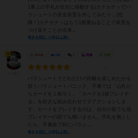
1番上の手札が左右に移動する)カチカチッでパ
ラシュートの安全装置を外してみたり…(危
険！)カチカチッはもう1枚重ねることで装置を
つけ直すことが出来...
続きを読む（1年以上前）
神
843名
2名
0
画像
充実
うらまこ
パラシュートでどれだけの距離を楽しめたかを
競うパラシュートパニック。手番では「山札か
らカードを１枚引く」「カードを1枚プレイす
る」を好きな組み合わせで２アクションしま
す。カードをプレイするのは、自分の前でも他
プレイヤーの前でも構いません。手札を無くし
たら、手番終了時にパラシ...
続きを読む（3年以上前）