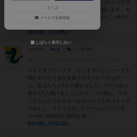
うゲームです。セットコレクションのような文
または
言で書きましたが、すこし勝手が違います。カ
ードを使ってチキンレースをしながら、他の人
メールで会員登録
が墜落するように仕向けた...
続きを読む（10ヶ月前）
しばらく表示しない
神
197名
1名
0
充実
レーティングが非公開に設定されたユーザー
レモネード
スカイダイビングで、どこまでパラシュートを
開かずに行けるかを競うチキンレースなゲー
ム。友人たちと5人で遊びました。ゲーム会の
途中で1人抜けることになり、その前に、サク
ッとなんかできるやつあれへん？とゆうオーダ
ーのもと、サクッと出したゲームがコレです。
そーゆう臨時的な隙間を埋...
続きを読む（1年以上前）