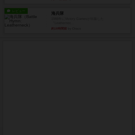
レビュー
海兵隊
1988年にVictory Gamesが出版した
『Leathernec...
約18時間前
by Chaco