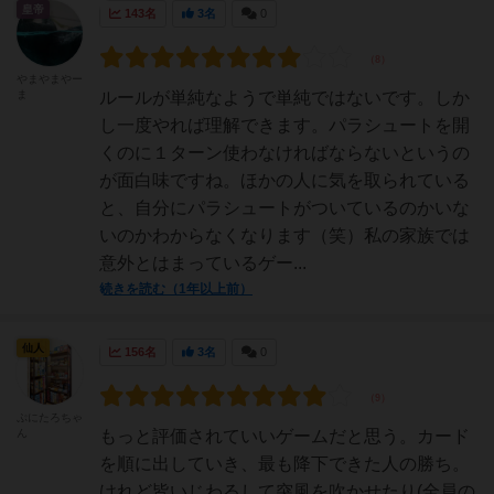
皇帝
143名
3名
0
やまやまやー
ま
ルールが単純なようで単純ではないです。しか
し一度やれば理解できます。パラシュートを開
くのに１ターン使わなければならないというの
が面白味ですね。ほかの人に気を取られている
と、自分にパラシュートがついているのかいな
いのかわからなくなります（笑）私の家族では
意外とはまっているゲー...
続きを読む（1年以上前）
仙人
156名
3名
0
ぷにたろちゃ
ん
もっと評価されていいゲームだと思う。カード
を順に出していき、最も降下できた人の勝ち。
けれど皆いじわるして突風を吹かせたり(全員の