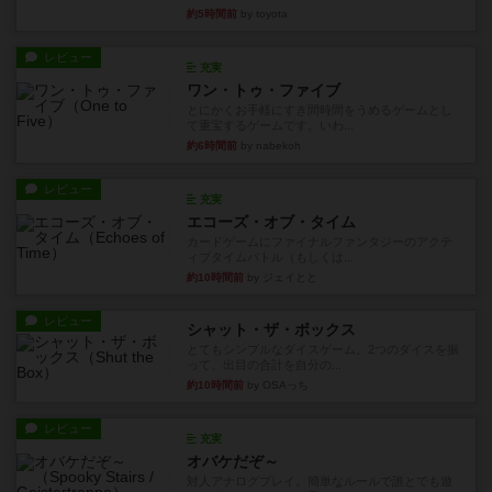
約5時間前
by toyota
レビュー
充実
ワン・トゥ・ファイブ
とにかくお手軽にすき間時間をうめるゲームとし
て重宝するゲームです。いわ...
約6時間前
by nabekoh
レビュー
充実
エコーズ・オブ・タイム
カードゲームにファイナルファンタジーのアクテ
ィブタイムバトル（もしくは...
約10時間前
by ジェイとと
レビュー
シャット・ザ・ボックス
とてもシンプルなダイスゲーム。2つのダイスを振
って、出目の合計を自分の...
約10時間前
by OSAっち
レビュー
充実
オバケだぞ～
対人アナログプレイ。簡単なルールで誰とでも遊