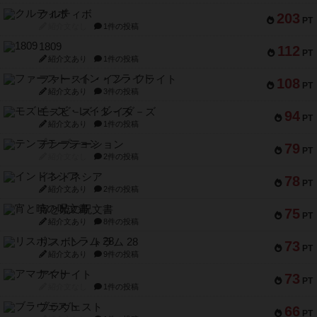
クルティボ
203
PT
紹介文なし
1件の投稿
1809
112
PT
紹介文あり
1件の投稿
ファースト・イン・フライト
108
PT
紹介文あり
3件の投稿
モズビ－ズ・レイダ－ズ
94
PT
紹介文あり
1件の投稿
テンプテーション
79
PT
紹介文なし
2件の投稿
インドネシア
78
PT
紹介文あり
2件の投稿
宵と暁の呪文書
75
PT
紹介文あり
8件の投稿
リスボン・トラム 28
73
PT
紹介文あり
9件の投稿
アマナイト
73
PT
紹介文なし
1件の投稿
ブラヴェスト
66
PT