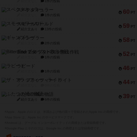
紹介文なし
1件の投稿
スペクタキュラー
60
PT
紹介文なし
1件の投稿
スモールワールド
59
PT
紹介文あり
13件の投稿
ギャンブラー
58
PT
紹介文なし
2件の投稿
Bitter End ブタペスト救出作戦
52
PT
紹介文なし
1件の投稿
ラピード
46
PT
紹介文なし
1件の投稿
ザ・フラッフィー・ライト
44
PT
紹介文なし
0件の投稿
ふたつの城の物語
39
PT
紹介文あり
6件の投稿
※Apple、Apple のロゴ は、米国および他の国々で登録されたApple Inc.の商標です。
※App Store は、Apple Inc.のサービスマークです。
※Android は、グーグル インコーポレイテッドの商標または登録商標です。
※Google Play とそのロゴは、Google Inc.の商標または登録商標です。