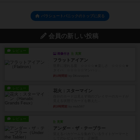
パラシュートパニックのトップに戻る
会員の新しい投稿
レビュー
画像付き
充実
フラットアイアン
世界に浸れる度 ☆☆☆☆★楽しさ ☆☆☆☆★
タイパ ☆☆☆☆☆マンハッ...
約1時間前
by DKnewyork
レビュー
花火：スターマイン
自分のカードは見えず他のプレイヤーのカードが
見える状態でカードを教えた...
約3時間前
by mob567
レビュー
充実
アンダー・ザ・テーブラー
笑えるバカゲームを集めているライトゲーマーと
してのレビューです。正体隠...