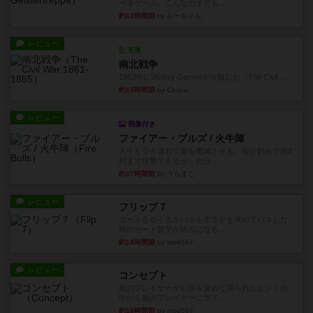
べるゲーム。こんなの子ども...
約12時間前
by おーちゃん
レビュー
充実
南北戦争
1983年にVictory Gamesが出版した『The Civil ...
約15時間前
by Chaco
レビュー
画像付き
ファイアー・ブルズ / 火牛陣
火牛を引き連れて敵を殲滅させる。縦か斜めで前2
列まで攻撃できるが、自分...
約17時間前
by うらまこ
レビュー
フリップ７
カードをめくるかパスをするかを決めてパスした
時のカード数字が得点になる...
約18時間前
by mob567
レビュー
コンセプト
親のプレイヤーがお題を決めて限られたヒントの
中から他のプレイヤーに当て...
約18時間前
by mob567