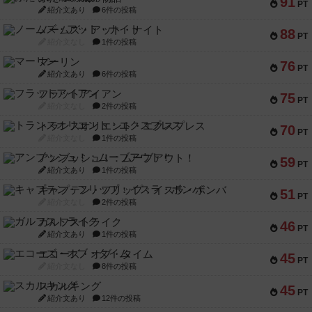
91
PT
紹介文あり
6件の投稿
ノームズ・アット・ナイト
88
PT
紹介文なし
1件の投稿
マーリン
76
PT
紹介文あり
6件の投稿
フラットアイアン
75
PT
紹介文なし
2件の投稿
トランスオリエント・エクスプレス
70
PT
紹介文なし
1件の投稿
アンブッシュ！：ムーブアウト！
59
PT
紹介文あり
1件の投稿
キャプテン・フリップ：イスラ・ボンバ
51
PT
紹介文なし
2件の投稿
ガルフストライク
46
PT
紹介文あり
1件の投稿
エコーズ・オブ・タイム
45
PT
紹介文なし
8件の投稿
スカルキング
45
PT
紹介文あり
12件の投稿