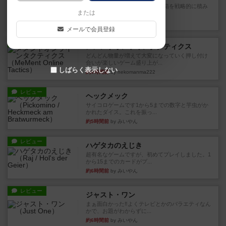
目的あなたの店先に農産物の木箱を戦略的に積み
または
重ねて在庫を最大化し、競合...
約4時間前
by jurong
メールで会員登録
レビュー
メメントオンラインタクティクス
どんどん物量が増えて大変になっていく押し付け
合いが楽しいゲーム盛り上が...
しばらく表示しない
約4時間前
by nekomanma222
レビュー
ヘックメック
サイコロゲームです1から5までの数字と芋虫がか
かれたダイス。これを振っ...
約5時間前
by みいやん
レビュー
ハゲタカのえじき
超有名なゲームですが、初めてプレイしました。1
から15までのカードがプ...
約6時間前
by みいやん
レビュー
ジャスト・ワン
まぁ面白かった‼️よくテレビとかのバラエティなん
かで、お題がわからずに...
約6時間前
by みいやん