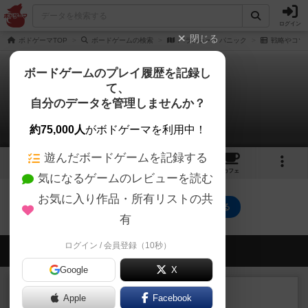
ログイン
閉じる
ボドゲーマTOP
ボードゲームの検索
パラシュートパニック
戦略やコツ
ボードゲームのプレイ履歴を記録し
て、
パラシュートパニック
自分のデータを管理しませんか？
0件の戦略やコツ
約75,000人
がボドゲーマを利用中！
遊んだボードゲームを記録する
1
5
34
トップ
画像
動画
レビュー
カフェ
気になるゲームのレビューを読む
お気に入り作品・所有リストの共
パラシュートパニックのトップに戻る
有
ログイン / 会員登録（10秒）
会員の新しい投稿
Google
X
ルール/インスト
画像付き
充実
Apple
Facebook
マーケットフレッシュ