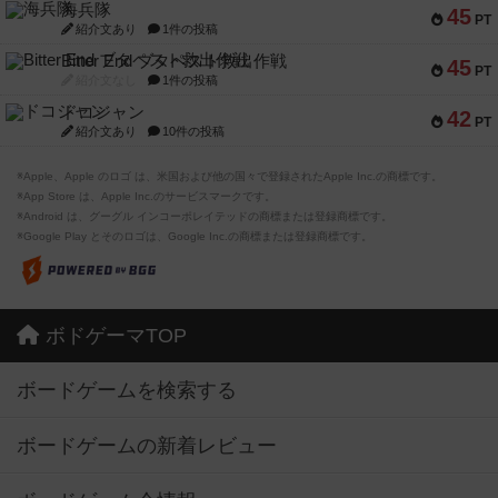
海兵隊
45
PT
紹介文あり
1件の投稿
Bitter End ブタペスト救出作戦
45
PT
紹介文なし
1件の投稿
ドコジャン
42
PT
紹介文あり
10件の投稿
※Apple、Apple のロゴ は、米国および他の国々で登録されたApple Inc.の商標です。
※App Store は、Apple Inc.のサービスマークです。
※Android は、グーグル インコーポレイテッドの商標または登録商標です。
※Google Play とそのロゴは、Google Inc.の商標または登録商標です。
ボドゲーマTOP
ボードゲームを検索する
ボードゲームの新着レビュー