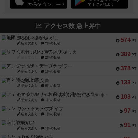
アクセス数 急上昇中
無限まちがいさがし
574
PT
紹介文あり
2件の投稿
リワイルド：サウスアメリカ
389
PT
紹介文なし
2件の投稿
アンダー・ザ・テーブラー
378
PT
紹介文あり
1件の投稿
宵と暁の呪文書
133
PT
紹介文あり
8件の投稿
セミファイナル ～お前はまだ生きている～
103
PT
紹介文あり
1件の投稿
ワン・トゥ・ファイブ
97
PT
紹介文あり
1件の投稿
南北戦争
91
PT
紹介文あり
1件の投稿
ふたつの城の物語