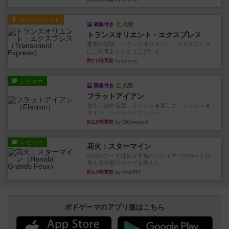
ルール/インスト
画像付き
充実
トランスオリエント・エクスプレス
乗客の皆様、トランスオリエント・エクスプレス
にご乗車ありがとうございま...
約11時間前
by jurong
レビュー
画像付き
充実
フラットアイアン
世界に浸れる度 ☆☆☆☆★楽しさ ☆☆☆☆★
タイパ ☆☆☆☆☆マンハッ...
約12時間前
by DKnewyork
レビュー
花火：スターマイン
自分のカードは見えず他のプレイヤーのカードが
見える状態でカードを教えた...
約14時間前
by mob567
ボドゲーマのアプリ版はこちら