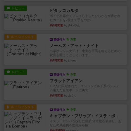
レビュー
ピタッコカルタ
ボドゲ相席会でプレイしましたひらがなが書かれ
たカードを2枚まで手をつけ...
約6時間前
by みいやん
ルール/インスト
画像付き
充実
ノームズ・アット・ナイト
ベネボレンス女王は、忠実な臣民を称えるための
祝宴を開こうとしています。...
約7時間前
by jurong
レビュー
画像付き
充実
フラットアイアン
1~2人に限定された、エンジンビルド系のシステ
ム選んだ企業ボードに街で...
約7時間前
by あくり
ルール/インスト
画像付き
充実
キャプテン・フリップ：イスラ・ボンバ
イスラ・ボンバを探しに出航!潜水艦を装備し、あ
なたの乗組員を監獄から解...
約10時間前
by jurong