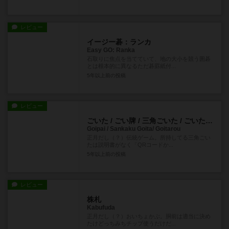
レビュー
イージー碁：ランカ
Easy GO: Ranka
石取りに焦点を当てていて、地の大小を競う囲碁
とは根本的に異なるただ碁罫紙付...
5年以上前
の投稿
レビュー
ごいた / ごい牌 / 三角ごいた / ごいたろう
Goipai / Sankaku Goita/ Goitarou
正月だし（？）伝統ゲーム。所持してる三角ごい
たは説明書がなく「QRコードか...
5年以上前
の投稿
レビュー
株札
Kabufuda
正月だし（？）おいちょかぶ。胴前は適当に決め
たけどっちみちチップ使うだけだ...