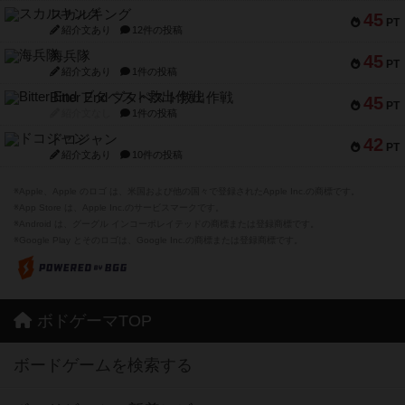
スカルキング
45
PT
紹介文あり
12件の投稿
海兵隊
45
PT
紹介文あり
1件の投稿
Bitter End ブタペスト救出作戦
45
PT
紹介文なし
1件の投稿
ドコジャン
42
PT
紹介文あり
10件の投稿
※Apple、Apple のロゴ は、米国および他の国々で登録されたApple Inc.の商標です。
※App Store は、Apple Inc.のサービスマークです。
※Android は、グーグル インコーポレイテッドの商標または登録商標です。
※Google Play とそのロゴは、Google Inc.の商標または登録商標です。
ボドゲーマTOP
ボードゲームを検索する