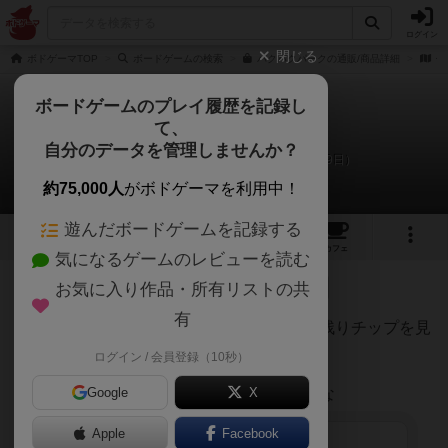
ログイン
閉じる
ボドゲーマTOP
ボードゲームの検索
パクパクパークの通販/商品詳細
作
ボードゲームのプレイ履歴を記録し
て、
パクパクパーク
自分のデータを管理しませんか？
こけし、長女のリプレイ日記（2020年6月19日）
約75,000人
がボドゲーマを利用中！
遊んだボードゲームを記録する
4
6
12
トップ
画像
動画
レビュー
カフェ
気になるゲームのレビューを読む
お気に入り作品・所有リストの共
45名
が参考
0名
がナイス
0
約6年前
有
時計チップ有ルールは結局引き運だけど、残りチップを見
ながら手番を調整する所は少し頭使った。
ログイン / 会員登録（10秒）
イラスト可愛いから子供でも敷居は低いかな
Google
X
Apple
Facebook