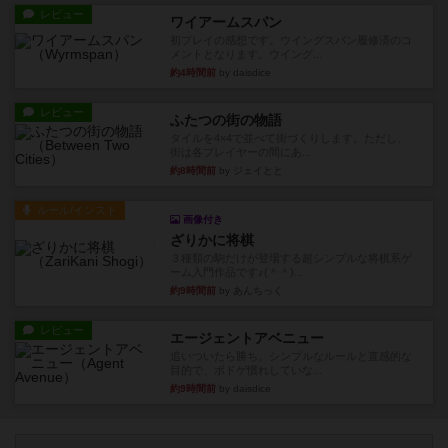
レビュー
ワイアームスパン
初プレイの感想です。ウイングスパン履修済のコ
メントとなります。ウイング...
約4時間前
by daisdice
レビュー
ふたつの街の物語
タイルを4×4で並べて街づくりします。ただし、
街は各プレイヤーの間にあ...
約8時間前
by ジェイとと
ルール/インスト
画像付き
ざりかに将棋
３種類の駒だけが登場する超シンプルな将棋系ゲ
ーム入門作品です♪(＾＾)...
約9時間前
by あんちっく
レビュー
エージェントアベニュー
追いついたら勝ち。シンプルなルールと直感的な
目的で、ボドゲ慣れしていな...
約9時間前
by daisdice