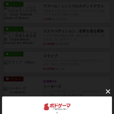
レビュー
アズール：シントラのステンドグラス
大好きなアズールシリーズ。ステンドグラスを作
っていきます✨1部より自由...
34分前
by しんたろ
レビュー
エクスペディション：世界を巡る冒険
クラマー氏の不朽の名作。新しいボードゲームほ
どおもしろいはず？いいえ。...
約1時間前
by 田中昌平
レビュー
スライプ
メインコマ一つサブコマ四つでそれぞれプレイし
ます。動かし方はコマか壁に...
約1時間前
by くみ
リプレイ
画像付き
リーダーズ
久しぶりに取り出してプレイ。詰めきれなかっ
た…であっさり追い込まれて負...
約2時間前
by くみ
リプレイ
画像付き