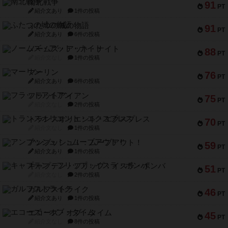
南北戦争
91
PT
紹介文あり
1件の投稿
ふたつの城の物語
91
PT
紹介文あり
6件の投稿
ノームズ・アット・ナイト
88
PT
紹介文なし
1件の投稿
マーリン
76
PT
紹介文あり
6件の投稿
フラットアイアン
75
PT
紹介文なし
2件の投稿
トランスオリエント・エクスプレス
70
PT
紹介文なし
1件の投稿
アンブッシュ！：ムーブアウト！
59
PT
紹介文あり
1件の投稿
キャプテン・フリップ：イスラ・ボンバ
51
PT
紹介文なし
2件の投稿
ガルフストライク
46
PT
紹介文あり
1件の投稿
エコーズ・オブ・タイム
45
PT
紹介文なし
8件の投稿