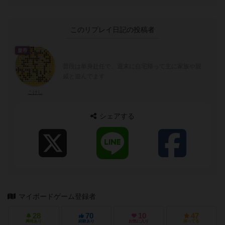
このリプレイ日記の投稿者
皇帝
普段は単身赴任で、週末に自宅帰って主に家族や親
戚と遊んでます
こけし
シェアする
マイボードゲーム登録者
28
70
10
47
興味あり
経験あり
お気に入り
持ってる