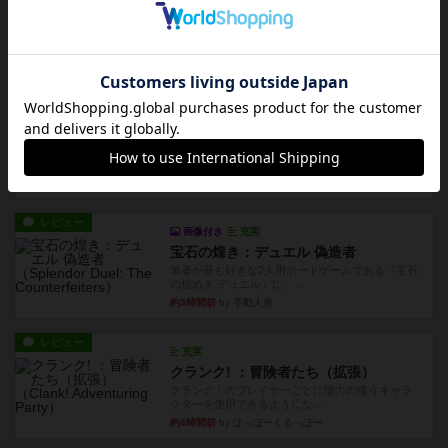
ブリックス
久しぶりに取り出してプレイ。記号担当と色担当
に分かれてプレイ。あかんか...
約2時間前
by くみ
レビュー
画像付き
ダグエイトチェス
チェスなのに、ほんの10分で終わります。動きで
敵のコマの種類が分かれば...
約2時間前
by くみ
レビュー
画像付き
充実
宝石の煌き：デュエル 偽造者
筆者が最も好きな2人用ボードゲームである『宝石
の煌めき デュエル』に、...
約3時間前
by 手動人形
レビュー
充実
クランク! ：冒険者たち（拡張）
クランク！のプレイヤーごとに能力の違うキャラ
クターを使用できるようにな...
約4時間前
by ぽっぽーくるっぽー