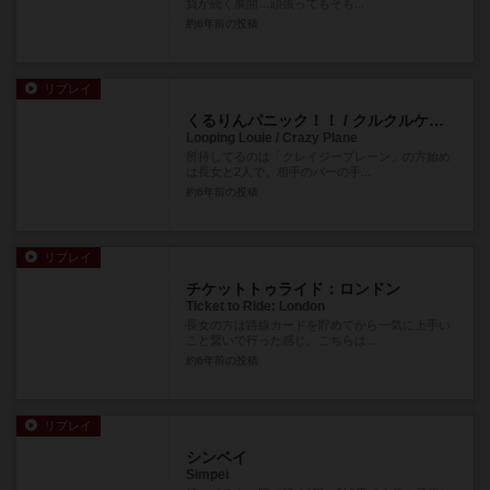
負が続く展開…頑張ってもそも...
約6年前
の投稿
リプレイ
くるりんパニック！！ / クルクルケッコー / どきどきクレイジープレーン
Looping Louie / Crazy Plane
所持してるのは「クレイジープレーン」の方始め
は長女と2人で。相手のバーの手...
約6年前
の投稿
リプレイ
チケットトゥライド：ロンドン
Ticket to Ride: London
長女の方は路線カードを貯めてから一気に上手い
こと繋いで行った感じ。こちらは...
約6年前
の投稿
リプレイ
シンペイ
Simpei