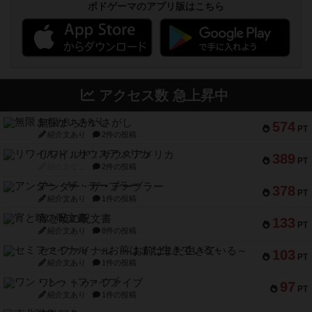
ボドゲーマのアプリ版はこちら
アクセス数 急上昇中
無限まちがいさがし
574
PT
紹介文あり
2件の投稿
リワイルド：サウスアメリカ
389
PT
紹介文なし
2件の投稿
アンダー・ザ・テーブラー
378
PT
紹介文あり
1件の投稿
宵と暁の呪文書
133
PT
紹介文あり
8件の投稿
セミファイナル ～お前はまだ生きている～
103
PT
紹介文あり
1件の投稿
ワン・トゥ・ファイブ
97
PT
紹介文あり
1件の投稿