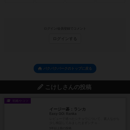
ログイン/会員登録でコメント
ログインする
パクパクパークのトップに戻る
こけしさんの投稿
戦略やコツ
イージー碁：ランカ
Easy GO: Ranka
レビューで述べたシチョウについて、素人ながら
少し検証してみましたまずシチョ...
5年以上前
の投稿