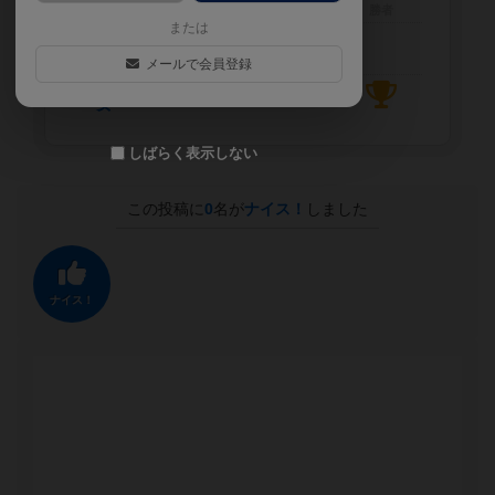
メンバー
勝利点
勝者
または
こけし
メールで会員登録
長女
しばらく表示しない
この投稿に
0
名が
ナイス！
しました
ナイス！