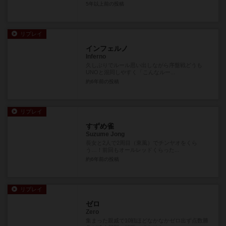
5年以上前
の投稿
リプレイ
インフェルノ
Inferno
久しぶりでルール思い出しながら序盤戦どうも
UNOと混同しやすく「こんなルー...
約6年前
の投稿
リプレイ
すずめ雀
Suzume Jong
長女と2人で2周目（東風）でチンヤオをくら
う…！前回もオールレッドくらった...
約6年前
の投稿
リプレイ
ゼロ
Zero
集まった親戚で10戦ほどなかなかゼロ出ず点数勝