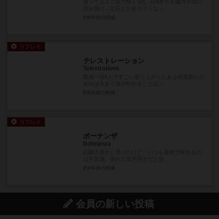
持ってるミニ版で軽く1戦。計8手で８歳の子供に
読み負け…定石とかありそうな...
約6年前
の投稿
リプレイ
テレストレーション
Telestrations
親戚一同6人ですごい盛り上がったある程度絵心が
あれば大きく道が外れることは...
約6年前
の投稿
リプレイ
ボーナンザ
Bohnanza
結構大差かと思ったけど、いつも僅差で終わるの
は不思議。慣れた相手同士だと交...
約6年前
の投稿
会員の新しい投稿