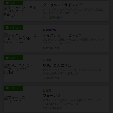
レビュー
クトゥルフ・ライジング
クニツィアさんの作ったポーカーチックで普通に
楽しく遊べる２人用ゲームた...
1年以上前
の投稿
レビュー
画像付き
ディクシット：セレモニー
2024年カンヌ国際ゲーム祭の会場限定発売された
ディクシットセレモニー...
約2年前
の投稿
レビュー
充実
やあ、こんにちは！
種類としてはマストフォローの同じ強さは先出し
勝ちの変態トリテと言われる...
3年弱前
の投稿
レビュー
充実
フォーカス
第３回ドイツ年間ゲーム大賞作品アブストラクト
の２人か４人用のゲームです...
3年以上前
の投稿