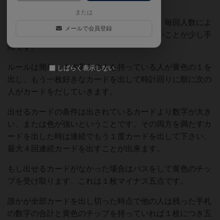
ています。
または
使う数字については人数によって違います、毎回人数によ
メールで会員登録
って使わないカードをはずさないといけないことが少し手
間です。
ルールは簡単、まず黄色の１を持っている人が黄色の１を
しばらく表示しない
出し、もう一枚好きなカードを出して時計回りに順に次の
人がカードをだしていきます。
出せるカードの条件は出されているカードより数字が大き
い、または色が強いということです。その両方を満たすカ
ードを出した時は連続でもう１度カードを出して下さい、
最大４回連続カードを出すことが出来ます。
もし出せるカードがなかった場合はパスをして黄色のチッ
プを受け取ります、これは１枚マイナス五点です。
誰かが全部カードを出し切った時点で他の人は残った手札
の数字の合計と黄色のチップを持っていれば１枚につき五