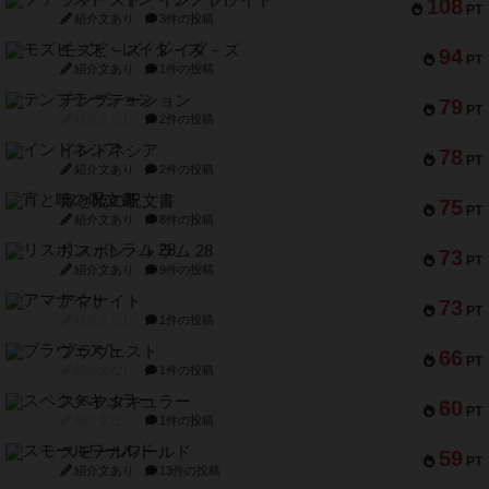
ファースト・イン・フライト
108
PT
紹介文あり
3件の投稿
モズビ－ズ・レイダ－ズ
94
PT
紹介文あり
1件の投稿
テンプテーション
79
PT
紹介文なし
2件の投稿
インドネシア
78
PT
紹介文あり
2件の投稿
宵と暁の呪文書
75
PT
紹介文あり
8件の投稿
リスボン・トラム 28
73
PT
紹介文あり
9件の投稿
アマナイト
73
PT
紹介文なし
1件の投稿
ブラヴェスト
66
PT
紹介文なし
1件の投稿
スペクタキュラー
60
PT
紹介文なし
1件の投稿
スモールワールド
59
PT
紹介文あり
13件の投稿