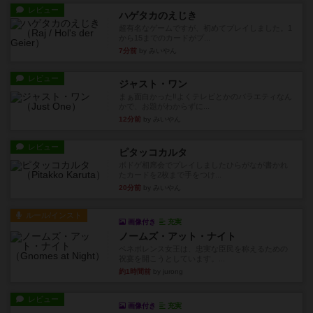
レビュー
ハゲタカのえじき
超有名なゲームですが、初めてプレイしました。1
から15までのカードがプ...
7分前
by みいやん
レビュー
ジャスト・ワン
まぁ面白かった‼️よくテレビとかのバラエティなん
かで、お題がわからずに...
12分前
by みいやん
レビュー
ピタッコカルタ
ボドゲ相席会でプレイしましたひらがなが書かれ
たカードを2枚まで手をつけ...
20分前
by みいやん
ルール/インスト
画像付き
充実
ノームズ・アット・ナイト
ベネボレンス女王は、忠実な臣民を称えるための
祝宴を開こうとしています。...
約1時間前
by jurong
レビュー
画像付き
充実