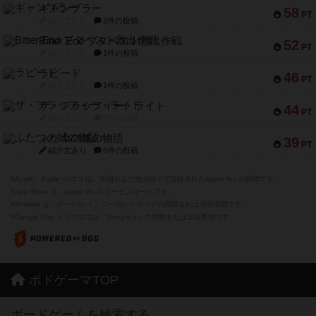
ギャンブラー
58
PT
紹介文なし
2件の投稿
Bitter End ブタペスト救出作戦
52
PT
紹介文なし
1件の投稿
ラピード
46
PT
紹介文なし
1件の投稿
ザ・フラッフィー・ライト
44
PT
紹介文なし
0件の投稿
ふたつの城の物語
39
PT
紹介文あり
6件の投稿
※Apple、Apple のロゴ は、米国および他の国々で登録されたApple Inc.の商標です。
※App Store は、Apple Inc.のサービスマークです。
※Android は、グーグル インコーポレイテッドの商標または登録商標です。
※Google Play とそのロゴは、Google Inc.の商標または登録商標です。
ボドゲーマTOP
ボードゲームを検索する