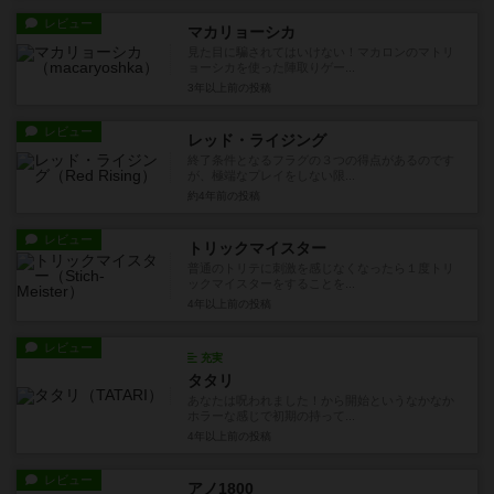
レビュー
マカリョーシカ
見た目に騙されてはいけない！マカロンのマトリ
ョーシカを使った陣取りゲー...
3年以上前
の投稿
レビュー
レッド・ライジング
終了条件となるフラグの３つの得点があるのです
が、極端なプレイをしない限...
約4年前
の投稿
レビュー
トリックマイスター
普通のトリテに刺激を感じなくなったら１度トリ
ックマイスターをすることを...
4年以上前
の投稿
レビュー
充実
タタリ
あなたは呪われました！から開始というなかなか
ホラーな感じで初期の持って...
4年以上前
の投稿
レビュー
アノ1800