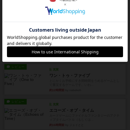
レビュー
花火：スターマイン
自分のカードは見えず他のプレイヤーのカードが
見える状態でカードを教えた...
約8時間前
by mob567
レビュー
充実
アンダー・ザ・テーブラー
笑えるバカゲームを集めているライトゲーマーと
してのレビューです。正体隠...
約11時間前
by toyota
レビュー
充実
ワン・トゥ・ファイブ
とにかくお手軽にすき間時間をうめるゲームとし
て重宝するゲームです。いわ...
約12時間前
by nabekoh
レビュー
充実
エコーズ・オブ・タイム
カードゲームにファイナルファンタジーのアクテ
ィブタイムバトル（もしくは...
約16時間前
by ジェイとと