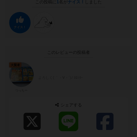
この投稿に
1
名が
ナイス！
しました
ナイス！
このレビューの投稿者
大賢者
よろしく( ｀・∀・´)ﾉ ﾖﾛｼｸｰ
つっちー
シェアする