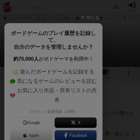
ログイン
閉じる
ボドゲーマTOP
ボードゲームの検索
オーレ！
レビュー
つっちー
ボードゲームのプレイ履歴を記録し
て、
オーレ！
自分のデータを管理しませんか？
つっちーさんのレビュー
約75,000人
がボドゲーマを利用中！
遊んだボードゲームを記録する
4
4
6
トップ
画像
動画
レビュー
カフェ
気になるゲームのレビューを読む
お気に入り作品・所有リストの共
152名
1名
0
約5年前
有
ログイン / 会員登録（10秒）
オーレ！は、配られた手札を一番早くなくした人の勝ちと
いうゲームです。
Google
X
４色のカードがあり最初は弱い順に黄、緑、青、赤となっ
Apple
Facebook