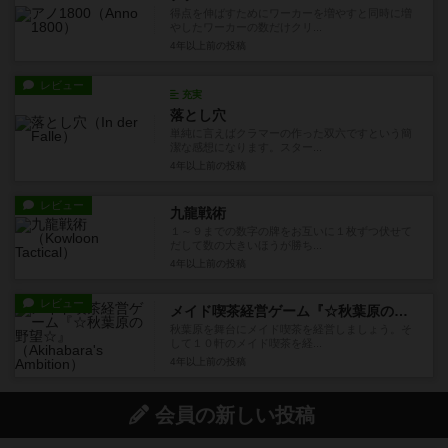
得点を伸ばすためにワーカーを増やすと同時に増
やしたワーカーの数だけクリ...
4年以上前
の投稿
レビュー
充実
落とし穴
単純に言えばクラマーの作った双六ですという簡
潔な感想になります。スター...
4年以上前
の投稿
レビュー
九龍戦術
１～９までの数字の牌をお互いに１枚ずつ伏せて
だして数の大きいほうが勝ち...
4年以上前
の投稿
レビュー
メイド喫茶経営ゲーム『☆秋葉原の野望☆』
秋葉原を舞台にメイド喫茶を経営しましょう。そ
して１０軒のメイド喫茶を経...
4年以上前
の投稿
会員の新しい投稿