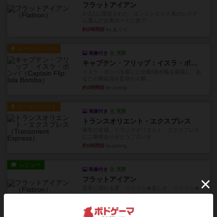
フラットアイアン
1~2人に限定された、エンジンビルド系のシステ
ム選んだ企業ボードに街で...
約2時間前
by あくり
ルール/インスト
画像付き
充実
キャプテン・フリップ：イスラ・ボンバ
イスラ・ボンバを探しに出航!潜水艦を装備し、あ
なたの乗組員を監獄から解...
約4時間前
by jurong
ルール/インスト
画像付き
充実
トランスオリエント・エクスプレス
乗客の皆様、トランスオリエント・エクスプレス
にご乗車ありがとうございま...
約5時間前
by jurong
レビュー
画像付き
充実
フラットアイアン
世界に浸れる度 ☆☆☆☆★楽しさ ☆☆☆☆★
タイパ ☆☆☆☆☆マンハッ...
約6時間前
by DKnewyork