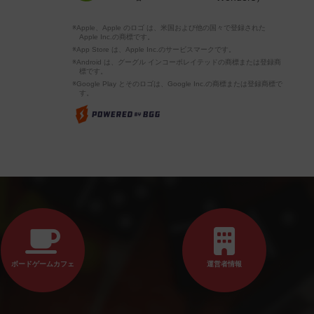
※Apple、Apple のロゴ は、米国および他の国々で登録された
Apple Inc.の商標です。
※App Store は、Apple Inc.のサービスマークです。
※Android は、グーグル インコーポレイテッドの商標または登録商
標です。
※Google Play とそのロゴは、Google Inc.の商標または登録商標で
す。
ボードゲームカフェ
運営者情報