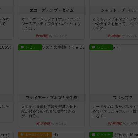
ブ
エコーズ・オブ・タイム
シャット・ザ・ボッ
をうめ
カードゲームにファイナルファンタ
とてもシンプルなダイスゲ
ムで
ジーのアクティブタイムバトル（も
つのダイスを振って、出目
しくは...
自分の...
約7時間前
by ジェイとと
約7時間前
by OSAっち
レビュー
レビュー
ファイアー・ブルズ / 火牛陣
フリップ７
出版した
火牛を引き連れて敵を殲滅させる。
カードをめくるかパスをす
縦か斜めで前2列まで攻撃できる
めてパスした時のカード数
が、自分...
になる...
約14時間前
by うらまこ
約14時間前
by mob567
ルール/インスト
レビュー