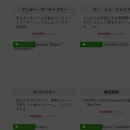
アンダー・ザ・テーブラー
ワン・トゥ・ファイ
笑えるバカゲームを集めているライ
とにかくお手軽にすき間時間
トゲーマーとしてのレビューです。
るゲームとして重宝するゲー
正体隠...
す。いわ...
約2時間前
by toyota
約3時間前
by nabekoh
レビュー
レビュー
オバケだぞ～
南北戦争
対人アナログプレイ。簡単なルール
1983年にVictory Gamesが
で誰とでも遊べるゲーム。こんなの
『The Civil ...
子ども...
約12時間前
by Chaco
約8時間前
by おーちゃん
レビュー
レビュー