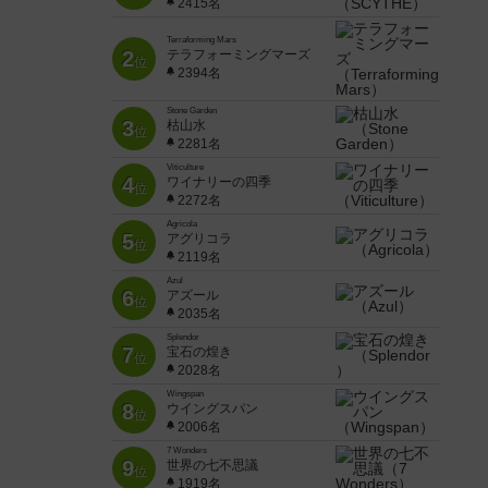
2415名
Terraforming Mars
2
テラフォーミングマーズ
位
2394名
Stone Garden
3
枯山水
位
2281名
Viticulture
4
ワイナリーの四季
位
2272名
Agricola
5
アグリコラ
位
2119名
Azul
6
アズール
位
2035名
Splendor
7
宝石の煌き
位
2028名
Wingspan
8
ウイングスパン
位
2006名
7 Wonders
9
世界の七不思議
位
1919名