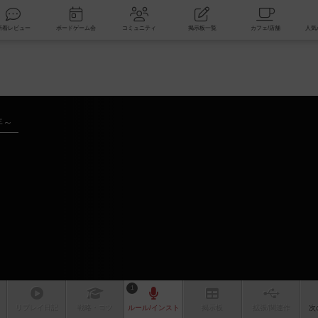
索
新着レビュー
ボードゲーム会
コミュニティ
掲示板一覧
年～
1
リプレイ
日記
戦略
・コツ
ルール
/インスト
掲示板
拡張/関連
作
次