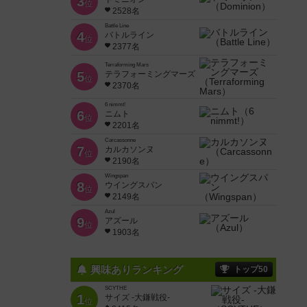
3
位
2528名
Battle Line
4
バトルライン
位
2377名
Terraforming Mars
5
テラフォーミングマーズ
位
2370名
6 nimmt!
6
ニムト
位
2201名
Carcassonne
7
カルカソンヌ
位
2190名
Wingspan
8
ウイングスパン
位
2149名
Azul
9
アズール
位
1903名
興味ありランキング
トップ50
SCYTHE
1
サイズ -大鎌戦役-
位