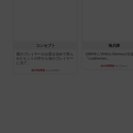
コンセプト
海兵隊
親のプレイヤーがお題を決めて限ら
1988年にVictory Gamesが
れたヒントの中から他のプレイヤー
『Leathernec...
に当て...
約15時間前
by Chaco
約15時間前
by mob567