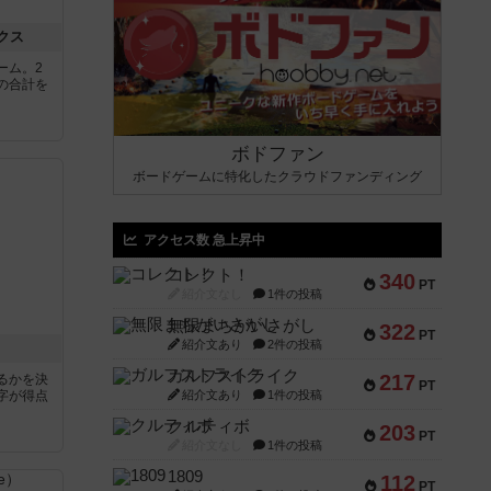
クス
ーム。2
の合計を
ボドファン
ボードゲームに特化したクラウドファンディング
アクセス数 急上昇中
コレクト！
340
PT
紹介文なし
1件の投稿
無限まちがいさがし
322
PT
紹介文あり
2件の投稿
ガルフストライク
217
るかを決
PT
字が得点
紹介文あり
1件の投稿
クルティボ
203
PT
紹介文なし
1件の投稿
1809
112
PT