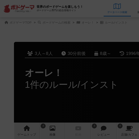
世界のボードゲームを楽しもう！
ボードゲーム専門の総合情報サイト
データベース
検
ボドゲーマTOP
ボードゲームの検索
オーレ！
ルール/インスト
3人～8人
30分前後
8歳～
1996
オーレ！
1件のルール/インスト
4
4
6
ゲーム
トップ
画像
動画
レビュー
店舗/
カフェ