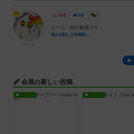
神
62名
0名
0
ルール・紹介動画です。
続きを読む（5年弱前）
フクハナ
会員の新しい投稿
レビュー
レビュー