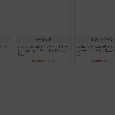
パーミッド
オラパ・マイン
出版した
おばあちゃんは猫が大好きです!しか
お気に入りのplayte製で
し、あまりにも多くの猫を飼ってい
スペースからやり、気に入
るた...
た...
約15時間前
by jurong
約15時間前
by くみ