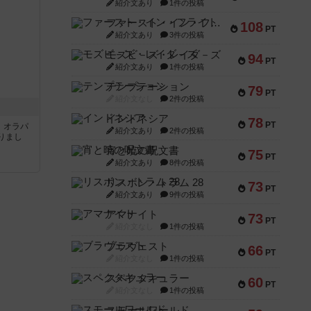
紹介文あり
1件の投稿
ファースト・イン・フライト
108
PT
紹介文あり
3件の投稿
モズビ－ズ・レイダ－ズ
94
PT
紹介文あり
1件の投稿
テンプテーション
79
PT
紹介文なし
2件の投稿
インドネシア
78
PT
す。オラパ
紹介文あり
2件の投稿
りまし
宵と暁の呪文書
75
PT
紹介文あり
8件の投稿
リスボン・トラム 28
73
PT
紹介文あり
9件の投稿
アマナイト
73
PT
紹介文なし
1件の投稿
ブラヴェスト
66
PT
紹介文なし
1件の投稿
スペクタキュラー
60
PT
紹介文なし
1件の投稿
スモールワールド