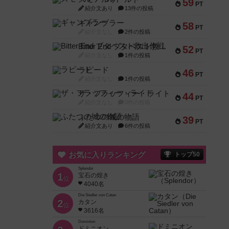
59
PT
紹介文あり
13件の投稿
ギャンブラー
58
PT
紹介文なし
2件の投稿
Bitter End ブタペスト救出作戦
52
PT
紹介文なし
1件の投稿
ラピード
46
PT
紹介文なし
1件の投稿
ザ・フラッフィー・ライト
44
PT
紹介文なし
0件の投稿
ふたつの城の物語
39
PT
紹介文あり
6件の投稿
お気に入りランキング
トップ50
Splendor
1
宝石の煌き
位
4040名
Die Siedler von Catan
2
カタン
位
3616名
Dominion
ドミニオン