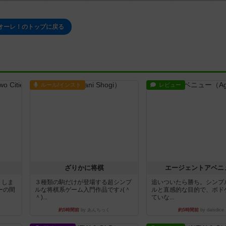
オーレ！のトップに戻る
ルール/インスト
レビュー
ざりかに将棋
エージェントアベニ
りしま
３種類の駒だけが登場する超シンプ
追いついたら勝ち。シンプ
ーの間
ルな将棋系ゲーム入門作品です♪(＾
ルと直感的な目的で、ボド
＾)...
ていな...
約5時間前
by あんちっく
約5時間前
by daisdice