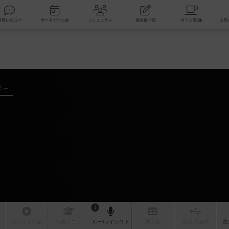
索
新着レビュー
ボードゲーム会
コミュニティ
掲示板一覧
年～
1
リプレイ
日記
戦略
・コツ
ルール
/インスト
掲示板
拡張/関連
作
次