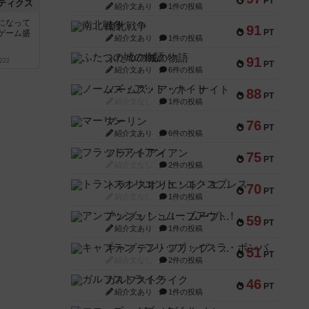
PT
ティクス
紹介文あり
1件の投稿
になって
南北戦争
91
PT
ゲーム盛
紹介文あり
1件の投稿
ふたつの城の物語
91
222
PT
紹介文あり
6件の投稿
ノームズ・アット・ナイト
88
PT
紹介文なし
1件の投稿
マーリン
76
PT
紹介文あり
6件の投稿
フラットアイアン
75
PT
紹介文なし
2件の投稿
トランスオリエント・エクスプレス
70
PT
紹介文なし
1件の投稿
アンブッシュ！：ムーブアウト！
59
PT
紹介文あり
1件の投稿
キャプテン・フリップ：イスラ・ボンバ
51
PT
紹介文なし
2件の投稿
ガルフストライク
46
PT
紹介文あり
1件の投稿