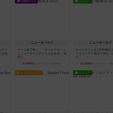
戦略やコツ
レビュー
ニューオールド
ニューオールド
つサイ
ゲーム終了時に、「オールドカード
ボードゲームを1,000個以
いはあ
とニューカードのどちらもある」 状
いるユーザー視点で良かっ
態に...
か...
約11時間前
by オグランド（Oguland）
約11時間前
by オグランド（Ogu
ルール/インスト
レビュー