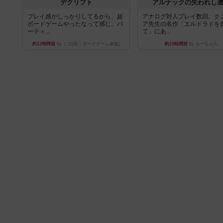
デクリプト
アルナックの失われし
プレイ感がしっかりしてるから、超
アナログ対人プレイ数回。ク
ボードゲームやったなって感じ。パ
ア先生の名作「エルドラドを
ーティ...
て」にあ...
約12時間前
by ヒロ(新！ボードゲーム家族)
約15時間前
by おーちゃん