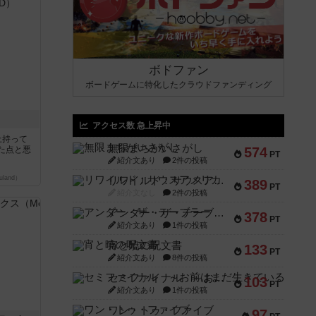
ボドファン
ボードゲームに特化したクラウドファンディング
アクセス数 急上昇中
上持って
無限まちがいさがし
た点と悪
574
PT
紹介文あり
2件の投稿
land）
リワイルド：サウスアメリカ
389
PT
紹介文なし
2件の投稿
アンダー・ザ・テーブラー
378
PT
紹介文あり
1件の投稿
宵と暁の呪文書
133
PT
紹介文あり
8件の投稿
セミファイナル ～お前はまだ生きている～
103
PT
紹介文あり
1件の投稿
ワン・トゥ・ファイブ
97