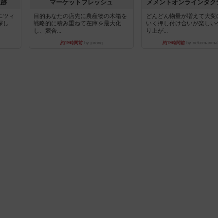
遺跡
マーケットフレッシュ
メメントオンラインタク
ニツィ
目的あなたの店先に農産物の木箱を
どんどん物量が増えて大変
探し
戦略的に積み重ねて在庫を最大化
いく押し付け合いが楽しい
し、競合...
り上が...
約19時間前
by jurong
約19時間前
by nekomanma