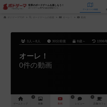
世界のボードゲームを楽しもう！
ボードゲーム専門の総合情報サイト
データベース
検
ボドゲーマTOP
ボードゲームの検索
オーレ！
動画
3人～8人
30分前後
8歳～
1996
オーレ！
0件の動画
4
4
6
ゲーム
トップ
画像
動画
レビュー
店舗/
カフェ