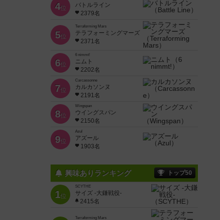
4
バトルライン
位
2379名
Terraforming Mars
5
テラフォーミングマーズ
位
2371名
6 nimmt!
6
ニムト
位
2202名
Carcassonne
7
カルカソンヌ
位
2191名
Wingspan
8
ウイングスパン
位
2150名
Azul
9
アズール
位
1903名
興味ありランキング
トップ50
SCYTHE
1
サイズ -大鎌戦役-
位
2415名
Terraforming Mars