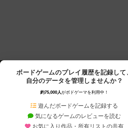
ボードゲームのプレイ履歴を記録して
自分のデータを管理しませんか？
約75,000人
がボドゲーマを利用中！
ボドゲーマTOP
ボードゲーム通販
遊んだボードゲームを記録する
気になるゲームのレビューを読む
ボードゲームを検索する
新作・再入荷情報
お気に入り作品・所有リストの共有
ボードゲームの新着レビュー
定番ボードゲームの通販