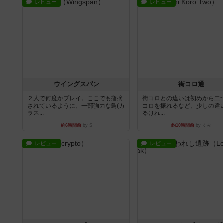
レビュー
レビュー
ウイングスパン
街コロ通
２人で何度かプレイ。ここでも指摘
街コロとの違いは初めから二
されているように、一部強力な鳥(カ
コロを振れるなど、少しの違
ラス...
るけれ...
約6時間前
by S
約10時間前
by くみ
レビュー
レビュー