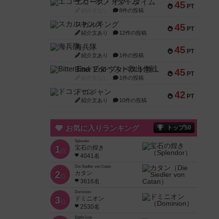
エコーズ・オブ・タイム
45
PT
紹介文なし
8件の投稿
スカルキング
45
PT
紹介文あり
12件の投稿
海兵隊
45
PT
紹介文あり
1件の投稿
Bitter End ブタペスト救出作戦
45
PT
紹介文なし
1件の投稿
ドコジャン
42
PT
紹介文あり
10件の投稿
お気に入りランキング
トップ50
Splendor
1
宝石の煌き
位
4041名
Die Siedler von Catan
2
カタン
位
3616名
Dominion
3
ドミニオン
位
2530名
Battle Line