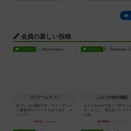
会員の新しい投稿
レビュー
レビュー
ワイアームスパン
ふたつの街の物語
初プレイの感想です。ウイングスパ
タイルを4×4で並べて街づく
ン履修済のコメントとなります。ウ
す。ただし、街は各プレイヤ
イング...
にあ...
18分前
by daisdice
約4時間前
by ジェイとと