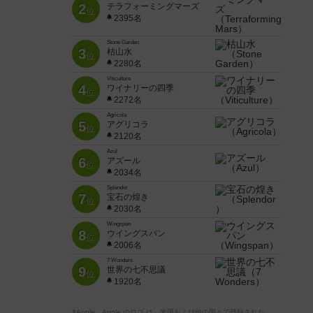
2
テラフォーミングマーズ
位
2395名
Stone Garden
3
枯山水
位
2280名
Viticulture
4
ワイナリーの四季
位
2272名
Agricola
5
アグリコラ
位
2120名
Azul
6
アズール
位
2034名
Splendor
7
宝石の煌き
位
2030名
Wingspan
8
ウイングスパン
位
2006名
7 Wonders
9
世界の七不思議
位
1920名
※Apple、Apple のロゴ は、米国および他の国々で登録された