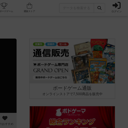
ログイン
カフェ/店舗
人気ボードゲーム
通販ストア
ボードゲーム通販
オンラインストアで7,500商品を販売中
のおすすめ