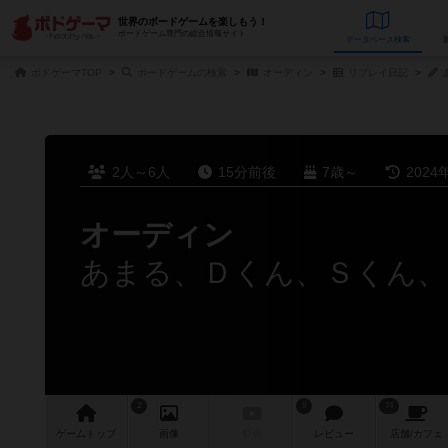
世界のボードゲームを楽しもう！
ボードゲーム専門の総合情報サイト
データベース
検
ボドゲーマTOP
ボードゲームの検索
オーディン
リプレイ日記
2人～6人
15分前後
7歳～
2024
オーディン
2
9
74
ゲーム
トップ
画像
動画
レビュー
店舗/
カフェ