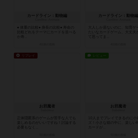
カードライン：動物編
カードライン：動物
Cardline: Animals
Cardline: Animals
● 体重の比較● 身長の比較● 寿命の
大人しか居ないのに、知育ゲ
比較どれをテーマにカードを並べる
たいなカードゲーム、大丈夫
か寿...
て思ってま...
4日前
の投稿
4日前
の投稿
リプレイ
レビュー
お邪魔者
お邪魔者
Saboteur
Saboteur
正体隠匿系のゲームが苦手な人でも
10人までプレイできるのに小
楽しめるのがいいですね！討論する
ズ！小さな箱の中に、楽しい
必要もなく...
カードが...
5日前
の投稿
5日前
の投稿