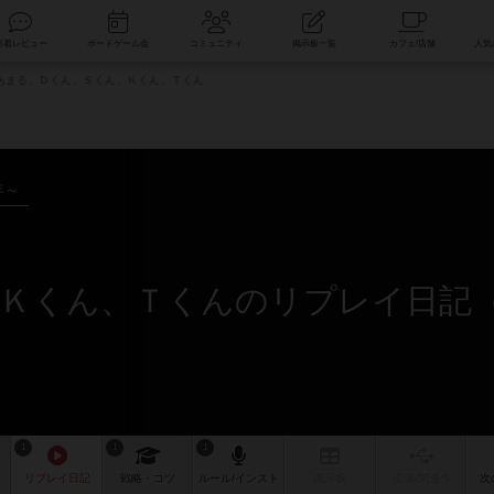
索
新着レビュー
ボードゲーム会
コミュニティ
掲示板一覧
あまる、Ｄくん、Ｓくん、Ｋくん、Ｔくん
年～
1
1
1
リプレイ
日記
戦略
・コツ
ルール
/インスト
掲示板
拡張/関連
作
次