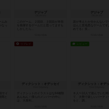
編
デジャブ
デジャブ
DEJA-VU
DEJA-VU
ームみ
このゲーム、２回目、３回目が本領
誰が考えたか分かんないで
かなっ
を発揮するゲームだと思ってますも
ほんと意地悪なゲームです
しかしたら...
めてる）笑...
5日前
の投稿
5日前
の投稿
リプレイ
レビュー
ディクシット：オデッセイ
ディクシット：オデ
Dixit Odyssey
Dixit Odyssey
箱サイ
ディクシットのイラストはな84種類
８人〜10人で遊んでいた
時間と
あんねん！僕らのメンバーの中に
て、大勢で楽しいパーティ
は、大喜利...
をと、調...
8日前
の投稿
8日前
の投稿