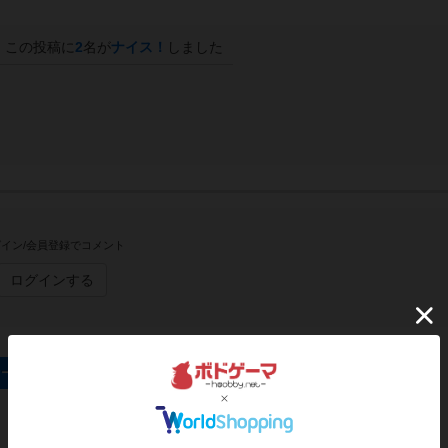
この投稿に
2
名が
ナイス！
しました
イン/会員登録でコメント
ログインする
オーディンのトップに戻る