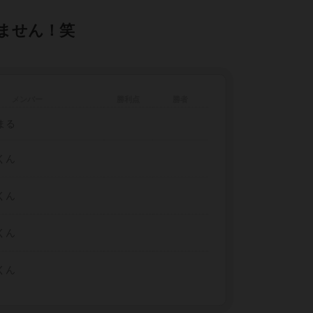
ません！笑
メンバー
勝利点
勝者
まる
くん
くん
くん
くん