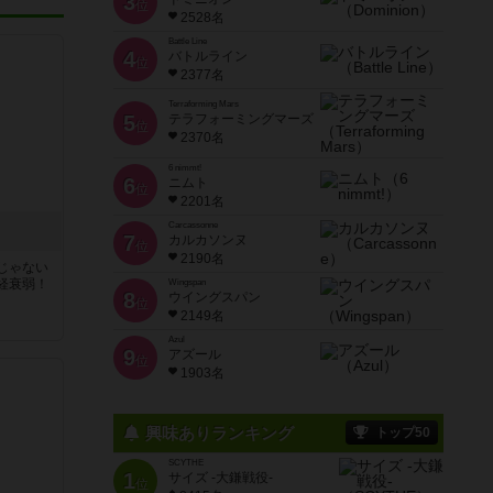
3
位
2528名
Battle Line
4
バトルライン
位
2377名
Terraforming Mars
5
テラフォーミングマーズ
位
2370名
6 nimmt!
6
ニムト
位
2201名
Carcassonne
7
カルカソンヌ
位
2190名
じゃない
経衰弱！
Wingspan
8
ウイングスパン
位
2149名
Azul
9
アズール
位
1903名
興味ありランキング
トップ50
SCYTHE
1
サイズ -大鎌戦役-
位