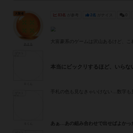
大賢者
83名
が参考
2名
がナイス
0
大富豪系のゲームは沢山あるけど、こ
あまる
ゲスト
本当にビックリするほど、いらな
Ｄくん
手札の色も見なきゃいけない…数字も
ゲスト
あぁ…あの組み合わせで出せばよかっ
Ｓくん
ゲスト