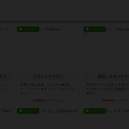
レビュー
レビュー
トランスオリエント・エクスプレス
フラットアイアン
花火：スターマイ
ント・
世界に浸れる度 ☆☆☆☆★楽し
自分のカードは見えず他の
とうご
さ ☆☆☆☆★タイパ ☆☆☆☆☆
ーのカードが見える状態で
マンハッ...
教えた...
約2時間前
by DKnewyork
約4時間前
by mob567
レビュー
レビュー