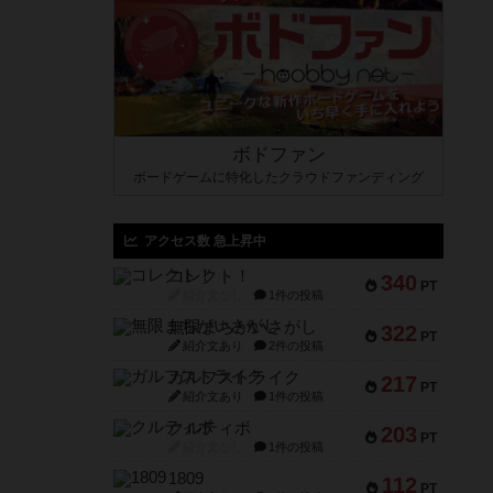
ボドファン
ボードゲームに特化したクラウドファンディング
アクセス数 急上昇中
コレクト！
340
PT
紹介文なし
1件の投稿
無限まちがいさがし
322
PT
紹介文あり
2件の投稿
ガルフストライク
217
PT
紹介文あり
1件の投稿
クルティボ
203
PT
紹介文なし
1件の投稿
1809
112
PT