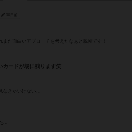
30日前
れまた面白いアプローチを考えたなぁと脱帽です！
いカードが場に残ります笑
見なきゃいけない…
た…