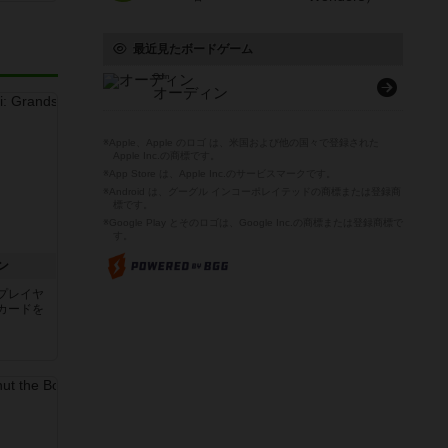
最近見たボードゲーム
Odin
オーディン
※Apple、Apple のロゴ は、米国および他の国々で登録された
Apple Inc.の商標です。
※App Store は、Apple Inc.のサービスマークです。
※Android は、グーグル インコーポレイテッドの商標または登録商
標です。
※Google Play とそのロゴは、Google Inc.の商標または登録商標で
す。
ン
プレイヤ
カードを