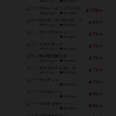
紹介文あり
1件の投稿
ファースト・イン・フライト
108
PT
紹介文あり
3件の投稿
モズビ－ズ・レイダ－ズ
94
PT
紹介文あり
1件の投稿
テンプテーション
79
PT
紹介文なし
2件の投稿
インドネシア
78
PT
紹介文あり
2件の投稿
宵と暁の呪文書
75
PT
紹介文あり
8件の投稿
リスボン・トラム 28
73
PT
紹介文あり
9件の投稿
アマナイト
73
PT
紹介文なし
1件の投稿
ブラヴェスト
66
PT
紹介文なし
1件の投稿
スペクタキュラー
60
PT
紹介文なし
1件の投稿
スモールワールド