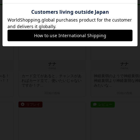
リプレイ
レビュー
ナナ
ナナ
nana
nana
べる！
カード立てがあると、チャンスがあ
神経衰弱のようで神経衰弱
い！！
ればカード立て、使いたいじゃない
神経衰弱より神経衰弱な神
ですか！ナ...
みたいな...
3日前
の投稿
3日前
の投稿
リプレイ
レビュー