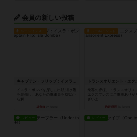
会員の新しい投稿
ルール/インスト
ルール/インスト
キャプテン・フリップ：イスラ・ボンバ
イスラ・ボンバを探しに出航!潜水艦
乗客の皆様、トランスオリエ
を装備し、あなたの乗組員を監獄か
エクスプレスにご乗車ありが
ら解...
ざいま...
18分前
by jurong
約1時間前
by jurong
レビュー
レビュー