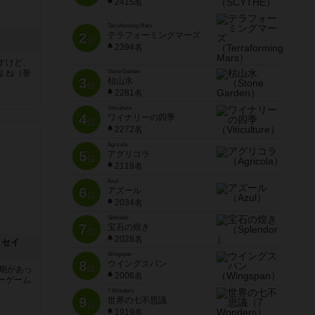
2415名
Terraforming Mars
2
テラフォーミングマーズ
位
2394名
すけど、
よね（誉
Stone Garden
3
枯山水
位
2281名
Viticulture
4
ワイナリーの四季
位
2272名
Agricola
5
アグリコラ
位
2119名
Azul
6
アズール
位
2034名
Splendor
7
宝石の煌き
位
2028名
ッセイ
Wingspan
8
ウイングスパン
位
時期があっ
2006名
ーゲーム
7 Wonders
9
世界の七不思議
位
1919名