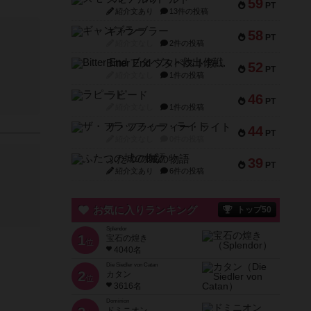
59
PT
紹介文あり
13件の投稿
ギャンブラー
58
PT
紹介文なし
2件の投稿
Bitter End ブタペスト救出作戦
52
PT
紹介文なし
1件の投稿
ラピード
46
PT
紹介文なし
1件の投稿
ザ・フラッフィー・ライト
44
PT
紹介文なし
0件の投稿
ふたつの城の物語
39
PT
紹介文あり
6件の投稿
お気に入りランキング
トップ50
Splendor
1
宝石の煌き
位
4040名
Die Siedler von Catan
2
カタン
位
3616名
Dominion
ドミニオン