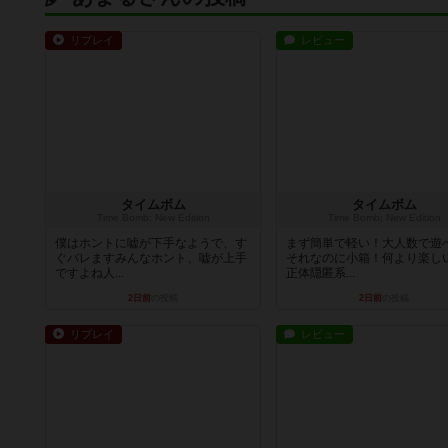
リプレイ
レビュー
タイムボム
タイムボム
Time Bomb: New Edition
Time Bomb: New Edition
僕はホントに嘘が下手なようで、す
まず簡単で軽い！大人数で遊
ぐバレますみんなホント、嘘が上手
それなのに小箱！何より楽し
ですよね人...
正体隠匿系...
2日前
の投稿
2日前
の投稿
リプレイ
レビュー