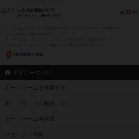
紹介文なし
0件の投稿
ふたつの城の物語
39
PT
紹介文あり
6件の投稿
※Apple、Apple のロゴ は、米国および他の国々で登録されたApple Inc.の商標です。
※App Store は、Apple Inc.のサービスマークです。
※Android は、グーグル インコーポレイテッドの商標または登録商標です。
※Google Play とそのロゴは、Google Inc.の商標または登録商標です。
ボドゲーマTOP
ボードゲームを検索する
ボードゲームの新着レビュー
ボードゲーム会情報
メカニクス特集