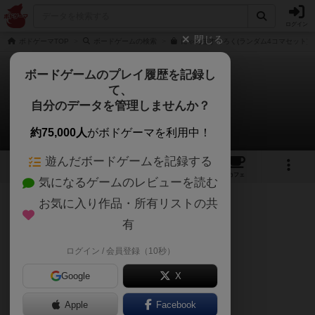
ログイン
閉じる
ボドゲーマTOP
ボードゲームの検索
にゃん生すごろく(ランダム4コマセット)の
ボードゲームのプレイ履歴を記録し
て、
にゃん生すごろく
自分のデータを管理しませんか？
さとーさんのレビュー
約75,000人
がボドゲーマを利用中！
遊んだボードゲームを記録する
9
7
2
トップ
画像
動画
レビュー
カフェ
気になるゲームのレビューを読む
お気に入り作品・所有リストの共
129名
2名
0
9ヶ月前
有
ログイン / 会員登録（10秒）
ねこのにゃん生を体験できるボードゲーム。
4人プレイ 30分ぐらいで終わりました。
Google
X
Apple
Facebook