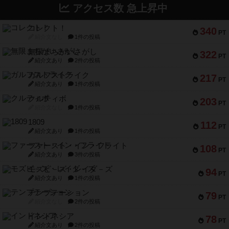
アクセス数 急上昇中
コレクト！
340
PT
紹介文なし
1件の投稿
無限まちがいさがし
322
PT
紹介文あり
2件の投稿
ガルフストライク
217
PT
紹介文あり
1件の投稿
クルティボ
203
PT
紹介文なし
1件の投稿
1809
112
PT
紹介文あり
1件の投稿
ファースト・イン・フライト
108
PT
紹介文あり
3件の投稿
モズビ－ズ・レイダ－ズ
94
PT
紹介文あり
1件の投稿
テンプテーション
79
PT
紹介文なし
2件の投稿
インドネシア
78
PT
紹介文あり
2件の投稿