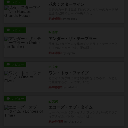
レビュー
花火：スターマイン
自分のカードは見えず他のプレイヤーのカードが
見える状態でカードを教えた...
約3時間前
by mob567
レビュー
充実
アンダー・ザ・テーブラー
笑えるバカゲームを集めているライトゲーマーと
してのレビューです。正体隠...
約5時間前
by toyota
レビュー
充実
ワン・トゥ・ファイブ
とにかくお手軽にすき間時間をうめるゲームとし
て重宝するゲームです。いわ...
約6時間前
by nabekoh
レビュー
充実
エコーズ・オブ・タイム
カードゲームにファイナルファンタジーのアクテ
ィブタイムバトル（もしくは...
約10時間前
by ジェイとと