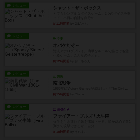
レビュー
シャット・ザ・ボックス
とてもシンプルなダイスゲーム。2つのダイスを振
って、出目の合計を自分の...
約11時間前
by OSAっち
レビュー
充実
オバケだぞ～
対人アナログプレイ。簡単なルールで誰とでも遊
べるゲーム。こんなの子ども...
約12時間前
by おーちゃん
レビュー
充実
南北戦争
1983年にVictory Gamesが出版した『The Civil ...
約15時間前
by Chaco
レビュー
画像付き
ファイアー・ブルズ / 火牛陣
火牛を引き連れて敵を殲滅させる。縦か斜めで前2
列まで攻撃できるが、自分...
約18時間前
by うらまこ