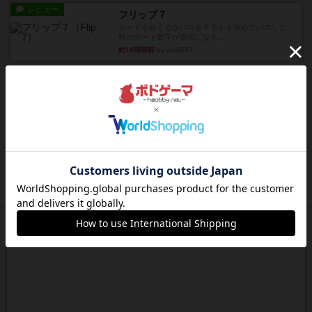
レビュー
フリップ７
カードをめくるかパスをするかを決めてパスした
時のカード数字が得点になる...
約18時間前
by mob567
レビュー
コンセプト
親のプレイヤーがお題を決めて限られたヒントの
中から他のプレイヤーに当て...
約18時間前
by mob567
レビュー
海兵隊
1988年にVictory Gamesが出版した
『Leathernec...
約18時間前
by Chaco