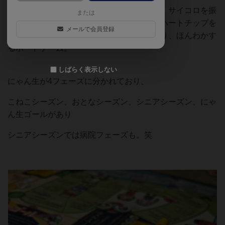
ルールは普通のすごろくゲームと変わらず、サイコロを振
または
ってマスに書かれてあることを行ったり、ハートチップを
メールで会員登録
ゲットしたり、思い出カードをゲットしたり、ほんわかす
るボードゲーム。
しばらく表示しない
にゃん生が4フェーズに分かれており、
こねこシーズン、おとなシーズン、シニアシーズン、にゃ
ん生ゴールがあり
シニアシーズンでは病院フェーズも。笑