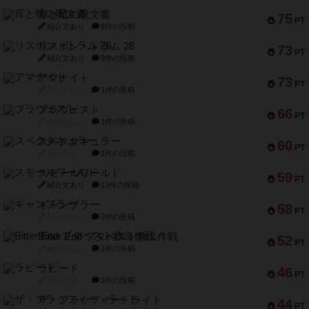
宵と暁の呪文書
75
PT
紹介文あり
8件の投稿
リスボン・トラム 28
73
PT
紹介文あり
9件の投稿
アマナイト
73
PT
紹介文なし
1件の投稿
ブラヴェスト
66
PT
紹介文なし
1件の投稿
スペクタキュラー
60
PT
紹介文なし
1件の投稿
スモールワールド
59
PT
紹介文あり
13件の投稿
ギャンブラー
58
PT
紹介文なし
2件の投稿
Bitter End ブタペスト救出作戦
52
PT
紹介文なし
1件の投稿
ラピード
46
PT
紹介文なし
1件の投稿
ザ・フラッフィー・ライト
44
PT