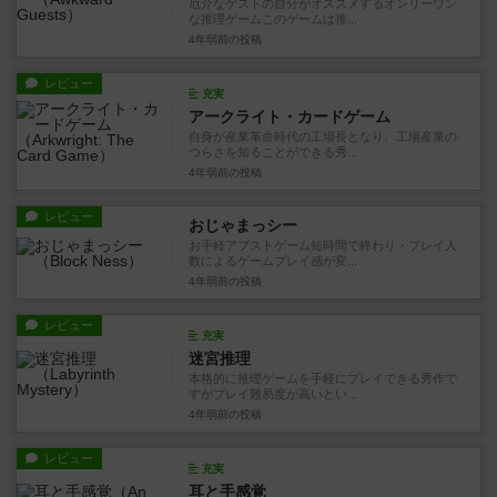
厄介なゲストの自分がオススメするオンリーワン
な推理ゲームこのゲームは推...
4年弱前
の投稿
レビュー
充実
アークライト・カードゲーム
自身が産業革命時代の工場長となり、工場産業の
つらさを知ることができる秀...
4年弱前
の投稿
レビュー
おじゃまっシー
お手軽アブストゲーム短時間で終わり・プレイ人
数によるゲームプレイ感が変...
4年弱前
の投稿
レビュー
充実
迷宮推理
本格的に推理ゲームを手軽にプレイできる秀作で
すがプレイ難易度が高いとい...
4年弱前
の投稿
レビュー
充実
耳と手感覚