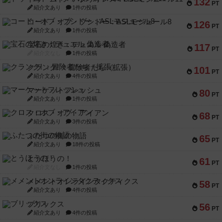
132
PT
紹介文あり
1件の投稿
コード・オブ・ブシドー：ASLモジュール8
126
PT
紹介文あり
1件の投稿
宝石の煌き：デュエル 偽造者
117
PT
紹介文なし
1件の投稿
クランク! ：冒険者たち（拡張）
101
PT
紹介文あり
4件の投稿
マーケットフレッシュ
80
PT
紹介文あり
1件の投稿
クロス・オブ・アイアン
68
PT
紹介文あり
3件の投稿
ふたつの街の物語
65
PT
紹介文あり
18件の投稿
とうほうの！
61
PT
紹介文なし
1件の投稿
メメントオンラインタクティクス
58
PT
紹介文あり
4件の投稿
ブリックス
56
PT
紹介文あり
4件の投稿