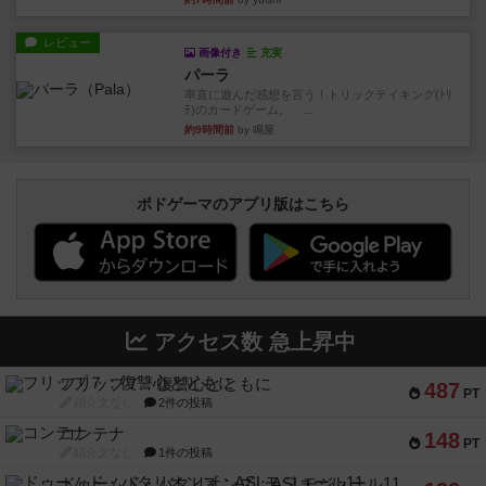
レビュー
画像付き
充実
パーラ
率直に遊んだ感想を言う！トリックテイキング(ﾄﾘ
ﾃ)のカードゲーム。 ...
約9時間前
by 鳴屋
ボドゲーマのアプリ版はこちら
アクセス数 急上昇中
フリップ７：復讐心とともに
487
PT
紹介文なし
2件の投稿
コンテナ
148
PT
紹介文なし
1件の投稿
ドゥームド・バタリオンズ：ASLモジュール11