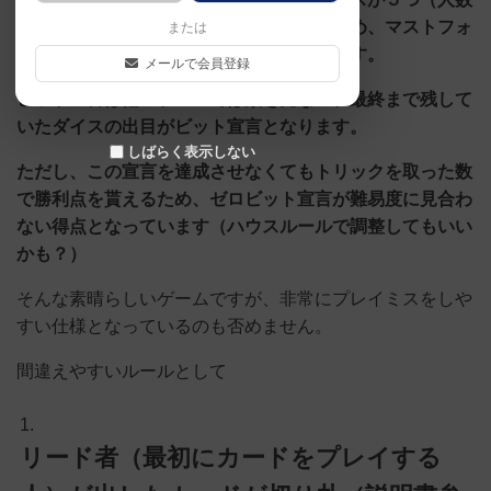
による）並ぶが、それも手札として扱うため、マストフォ
または
ローというルールがバシバシに効いてきます。
メールで会員登録
ビット宣言は他のゲームでは類を見ない、最終まで残して
いたダイスの出目がビット宣言となります。
しばらく表示しない
ただし、この宣言を達成させなくてもトリックを取った数
で勝利点を貰えるため、ゼロビット宣言が難易度に見合わ
ない得点となっています（ハウスルールで調整してもいい
かも？）
そんな素晴らしいゲームですが、非常にプレイミスをしや
すい仕様となっているのも否めません。
間違えやすいルールとして
リード者（最初にカードをプレイする