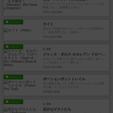
フロッピーディスクドライブにイワシ？！これは
間違いない…新感覚な人狼ゲ...
3年以上前
の投稿
レビュー
カイト
見かけで評価がわかりにくい良ゲーム言語異存な
し・会話の縛りなし（拡張入...
3年以上前
の投稿
レビュー
充実
ジャンヌ・ダルク-オルレアン ドロー＆ライト
オルレアンを紙ペンに落とし込んだ本作。紙ペン
としては珍しくターン制とな...
3年以上前
の投稿
レビュー
ポーションポットトレイル
常に最善を選んでいく紙ペンゲームルールは先輩
方が書いていただいてますの...
4年弱前
の投稿
レビュー
充実
厄介なゲストたち