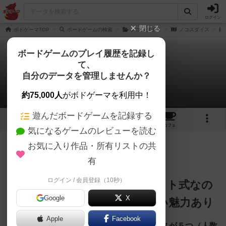
ログイン
閉じる
ボドゲーマTOP
ボードゲームの検索
ノコスダイス
ノコスダイス
ボードゲームのプレイ履歴を記録し
て、
ノコスダイス
自分のデータを管理しませんか？
つばくろうさんのレビュー
約75,000人
がボドゲーマを利用中！
遊んだボードゲームを記録する
6
10
91
トップ
画像
動画
レビュー
カフェ
気になるゲームのレビューを読む
お気に入り作品・所有リストの共
412名
3名
0
約4年前
有
ログイン / 会員登録（10秒）
一風変わった変態トリテ！ビット式なの
Google
X
にビットが変動する他にはない魅力あり
Apple
Facebook
自分の手元にはドラフトにて入手したダイスが５つ（人数