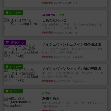
約5時間前
by タカミネコウヘイ
レビュー
画像付き
充実
しあわせのいと
舞台は全寮制の女子高。プレイヤーは探偵サイド
と犯人サイドに分かれて、探...
約6時間前
by タカミネコウヘイ
戦略やコツ
ノイシュヴァンシュタイン城の設計図
どうにも上手くあれもこれも満たせるようには置
けないので、入口の除去と入...
約7時間前
by オグランド（Oguland）
レビュー
ノイシュヴァンシュタイン城の設計図
ボードゲームを1,000個以上持っているユーザー視
点で良かった点と悪か...
約7時間前
by オグランド（Oguland）
レビュー
充実
海賊と商人
舞台は17世紀カリブ海！ プレイヤーは船長として
1隻の船を駆り・・17...
約7時間前
by yuishi