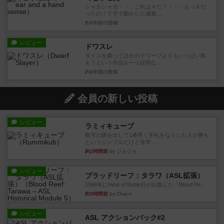
シャカシャカ・・・これは４だ！・・・えっ８だ
ったの！？手で動かした感覚...
約4年前
の投稿
レビュー
ドワスレ
ダイスを振ってほかのドワーフよりもいっぱい飲
もうという作品ルール説明な...
約4年前
の投稿
会員の新しい投稿
レビュー
ラミィキューブ
数字の牌を出して1番早く手札をなくした人が勝ち
というシンプルだけど非常...
約2時間前
by ジョジョ
レビュー
ブラッドリーフ：タラワ（ASL拡張）
1996年にHeat of Battle社が出版した『Blood Re...
約3時間前
by Chaco
レビュー
ASL アクションパック#2