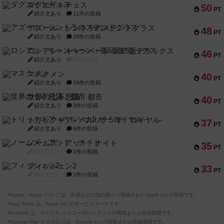
ダグエイトチェス
50
PT
紹介文あり
11件の投稿
アズール：シントラのステンドグラス
48
PT
紹介文あり
18件の投稿
ロシアン・キャンペーン：第5版デラックス
46
PT
紹介文あり
0件の投稿
マスクメン
40
PT
紹介文あり
16件の投稿
世界の七不思議：都市
40
PT
紹介文あり
3件の投稿
トリックギア - ペルソナ5 ザ・ロイヤル-
37
PT
紹介文あり
6件の投稿
ノームズ・アット・ナイト
35
PT
紹介文なし
1件の投稿
フィッシェン2
33
PT
紹介文なし
1件の投稿
※Apple、Apple のロゴ は、米国および他の国々で登録されたApple Inc.の商標です。
※App Store は、Apple Inc.のサービスマークです。
※Android は、グーグル インコーポレイテッドの商標または登録商標です。
※Google Play とそのロゴは、Google Inc.の商標または登録商標です。