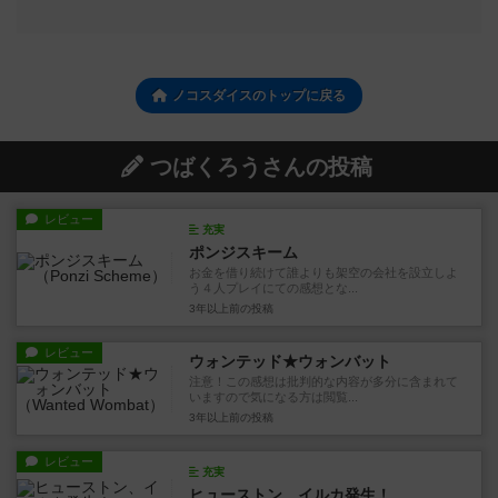
ノコスダイスのトップに戻る
つばくろうさんの投稿
レビュー
充実
ポンジスキーム
お金を借り続けて誰よりも架空の会社を設立しよ
う４人プレイにての感想とな...
3年以上前
の投稿
レビュー
ウォンテッド★ウォンバット
注意！この感想は批判的な内容が多分に含まれて
いますので気になる方は閲覧...
3年以上前
の投稿
レビュー
充実
ヒューストン、イルカ発生！