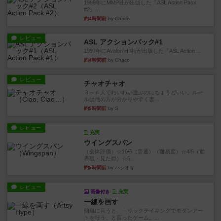
1999年にMMP社が出版した『ASL Action Pack
#2』...
約4時間前
by Chaco
レビュー
ASL アクションパック#1
1997年にAvalon Hill社が出版した『ASL Action ...
約4時間前
by Chaco
レビュー
チャオチャオ
３～４人でわいわい遊ぶのにちょうどいい。ルー
ルは他の方が分かりやすく書...
約5時間前
by S
レビュー
充実
ウイングスパン
（全体評価）☆10/6（普通）（難易度）☆4/5（世
界観・見た目）☆5...
約5時間前
by ハシオキ
レビュー
画像付き
充実
一線を画す
簡単に言うと、トリックテイキングでモダンアー
トを行う、と言ったゲーム。...