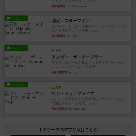
タイパ ☆☆☆☆☆マンハッ...
約7時間前
by DKnewyork
レビュー
花火：スターマイン
自分のカードは見えず他のプレイヤーのカードが
見える状態でカードを教えた...
約9時間前
by mob567
レビュー
充実
アンダー・ザ・テーブラー
笑えるバカゲームを集めているライトゲーマーと
してのレビューです。正体隠...
約11時間前
by toyota
レビュー
充実
ワン・トゥ・ファイブ
とにかくお手軽にすき間時間をうめるゲームとし
て重宝するゲームです。いわ...
約12時間前
by nabekoh
ボドゲーマのアプリ版はこちら