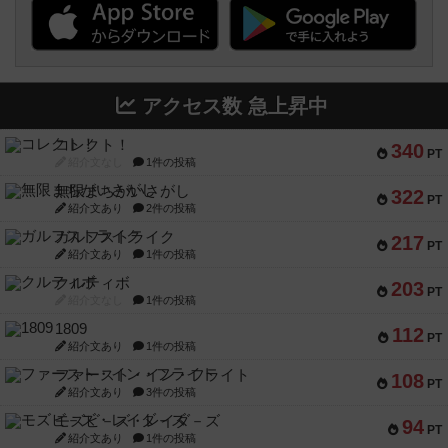
アクセス数 急上昇中
コレクト！
340
PT
紹介文なし
1件の投稿
無限まちがいさがし
322
PT
紹介文あり
2件の投稿
ガルフストライク
217
PT
紹介文あり
1件の投稿
クルティボ
203
PT
紹介文なし
1件の投稿
1809
112
PT
紹介文あり
1件の投稿
ファースト・イン・フライト
108
PT
紹介文あり
3件の投稿
モズビ－ズ・レイダ－ズ
94
PT
紹介文あり
1件の投稿