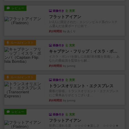
レビュー
画像付き
充実
フラットアイアン
1~2人に限定された、エンジンビルド系のシステ
ム選んだ企業ボードに街で...
約2時間前
by あくり
ルール/インスト
画像付き
充実
キャプテン・フリップ：イスラ・ボンバ
イスラ・ボンバを探しに出航!潜水艦を装備し、あ
なたの乗組員を監獄から解...
約5時間前
by jurong
ルール/インスト
画像付き
充実
トランスオリエント・エクスプレス
乗客の皆様、トランスオリエント・エクスプレス
にご乗車ありがとうございま...
約6時間前
by jurong
レビュー
画像付き
充実
フラットアイアン
世界に浸れる度 ☆☆☆☆★楽しさ ☆☆☆☆★