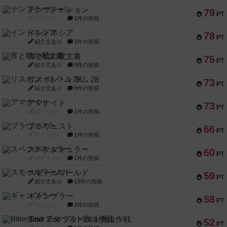
テンプテーション
79
PT
紹介文なし
2件の投稿
インドネシア
78
PT
紹介文あり
2件の投稿
宵と暁の呪文書
75
PT
紹介文あり
8件の投稿
リスボン・トラム 28
73
PT
紹介文あり
9件の投稿
アマナイト
73
PT
紹介文なし
1件の投稿
ブラヴェスト
66
PT
紹介文なし
1件の投稿
スペクタキュラー
60
PT
紹介文なし
1件の投稿
スモールワールド
59
PT
紹介文あり
13件の投稿
ギャンブラー
58
PT
紹介文なし
2件の投稿
Bitter End ブタペスト救出作戦
52
PT