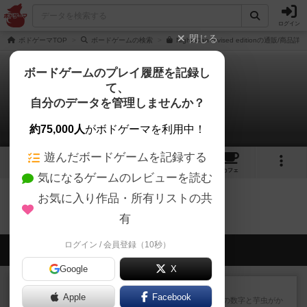
ログイン
閉じる
ボドゲーマTOP
ボードゲームの検索
Night Clan revised editionの通販/商品詳細
ボードゲームのプレイ履歴を記録し
て、
ナイトクラン
自分のデータを管理しませんか？
0件の動画
約75,000人
がボドゲーマを利用中！
遊んだボードゲームを記録する
2
7
50
トップ
画像
動画
レビュー
カフェ
気になるゲームのレビューを読む
お気に入り作品・所有リストの共
ナイトクランのトップに戻る
有
ログイン / 会員登録（10秒）
会員の新しい投稿
Google
X
レビュー
ヘックメック
Apple
Facebook
サイコロゲームです1から5までの数字と芋虫がか