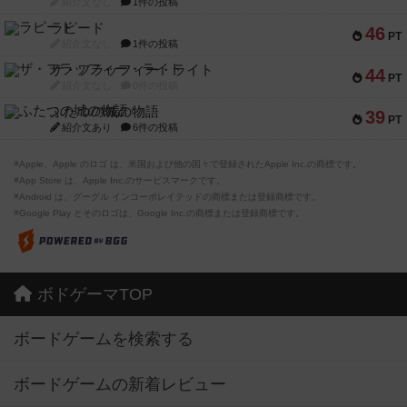
紹介文なし
1件の投稿
ラピード
46
PT
紹介文なし
1件の投稿
ザ・フラッフィー・ライト
44
PT
紹介文なし
0件の投稿
ふたつの城の物語
39
PT
紹介文あり
6件の投稿
※Apple、Apple のロゴ は、米国および他の国々で登録されたApple Inc.の商標です。
※App Store は、Apple Inc.のサービスマークです。
※Android は、グーグル インコーポレイテッドの商標または登録商標です。
※Google Play とそのロゴは、Google Inc.の商標または登録商標です。
ボドゲーマTOP
ボードゲームを検索する
ボードゲームの新着レビュー