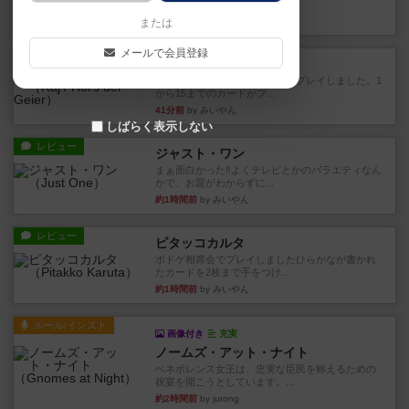
かれたダイス。これを振っ...
32分前
by みいやん
または
メールで会員登録
レビュー
ハゲタカのえじき
超有名なゲームですが、初めてプレイしました。1
から15までのカードがプ...
41分前
by みいやん
しばらく表示しない
レビュー
ジャスト・ワン
まぁ面白かった‼️よくテレビとかのバラエティなん
かで、お題がわからずに...
約1時間前
by みいやん
レビュー
ピタッコカルタ
ボドゲ相席会でプレイしましたひらがなが書かれ
たカードを2枚まで手をつけ...
約1時間前
by みいやん
ルール/インスト
画像付き
充実
ノームズ・アット・ナイト
ベネボレンス女王は、忠実な臣民を称えるための
祝宴を開こうとしています。...
約2時間前
by jurong