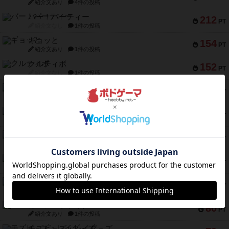
紹介文あり
4件の投稿
バー！パーティー
212
PT
紹介文なし
1件の投稿
ギョッと
154
PT
紹介文あり
1件の投稿
クルティボ
152
PT
紹介文なし
1件の投稿
ブラヴェスト
140
PT
紹介文なし
1件の投稿
ドブル：ポケットモンスター
122
PT
紹介文あり
4件の投稿
ジャンヌ・ダルク-オルレアン ドロー＆ライト
118
PT
紹介文なし
5件の投稿
ファースト・イン・フライト
94
PT
紹介文あり
3件の投稿
ダイススローン
88
PT
紹介文なし
1件の投稿
ガルフストライク
80
PT
紹介文あり
1件の投稿
モズビ－ズ・レイダ－ズ