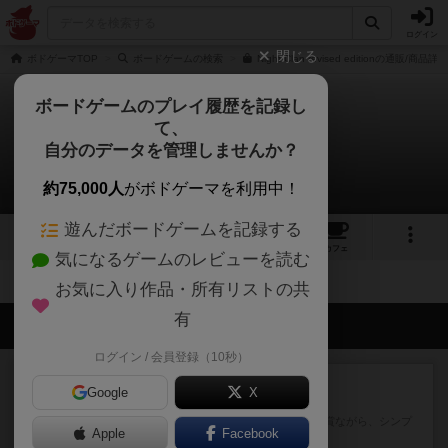
ログイン
閉じる
ボドゲーマTOP
ボードゲームの検索
Night Clan revised editionの通販/商品詳細
ボードゲームのプレイ履歴を記録し
て、
ナイトクラン
自分のデータを管理しませんか？
拡張/関連作品 0件
約75,000人
がボドゲーマを利用中！
遊んだボードゲームを記録する
2
7
49
トップ
画像
動画
レビュー
カフェ
気になるゲームのレビューを読む
お気に入り作品・所有リストの共
有
会員の新しい投稿
ログイン / 会員登録（10秒）
レビュー
充実
Google
X
花火
ずっと前のドイツ年間ゲーム大賞ながら、シンプ
Apple
Facebook
ルで簡単な小ゲームで今でも...