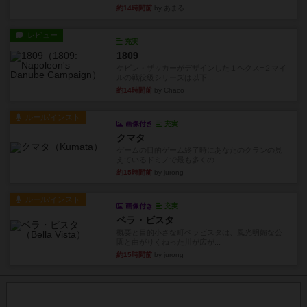
約14時間前
by あまる
レビュー
充実
1809
ケビン・ザッカーがデザインした１ヘクス=２マイ
ルの戦役級シリーズは以下...
約14時間前
by Chaco
ルール/インスト
画像付き
充実
クマタ
ゲームの目的ゲーム終了時にあなたのクランの見
えているドミノで最も多くの...
約15時間前
by jurong
ルール/インスト
画像付き
充実
ベラ・ビスタ
概要と目的小さな町ベラビスタは、風光明媚な公
園と曲がりくねった川が広が...
約15時間前
by jurong