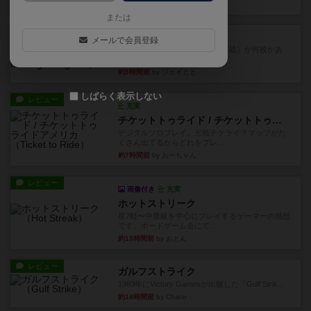
約3時間前
by tamio
または
レビュー
無限まちがいさがし
メールで会員登録
6つの場面カード（表、裏で違う絵）が何枚かあ
り、そのうち3つ選んで、同...
約5時間前
by ジェイとと
しばらく表示しない
レビュー
充実
チケットトゥライド / チケットトゥライドアメリカ
デジタルソロプレイ。元祖チケライ？マップがた
くさん出てるからどれをプレ...
約7時間前
by おーちゃん
レビュー
画像付き
充実
ホットストリーク
星7軽〜中量級を中心にプレイするゲーマーの感想
です。ボードゲーム会にて...
約13時間前
by おとん
レビュー
ガルフストライク
1983年にVictory Gamesが出版した『Gulf Strik...
約14時間前
by Chaco