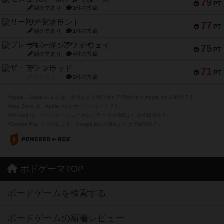
79
PT
紹介文あり
1件の投稿
リー対グラント
77
PT
紹介文あり
1件の投稿
ブレーキング・アウェイ
75
PT
紹介文あり
4件の投稿
ザ・フラッド
71
PT
紹介文なし
1件の投稿
※Apple、Apple のロゴ は、米国および他の国々で登録されたApple Inc.の商標です。
※App Store は、Apple Inc.のサービスマークです。
※Android は、グーグル インコーポレイテッドの商標または登録商標です。
※Google Play とそのロゴは、Google Inc.の商標または登録商標です。
ボドゲーマTOP
ボードゲームを検索する
ボードゲームの新着レビュー