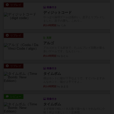
リプレイ
画像付き
ディジットコード
やっぱり論理ゲームは面白い。息子とリプレイし
ました。息子の勝ち。これリ...
約14時間前
by くみ
リプレイ
充実
アルゴ
アルゴがとても好きで、たぶんプレイ回数が最も
多いゲームです。なんといっ...
約14時間前
by おとん
リプレイ
画像付き
タイムボム
僕はホントに嘘が下手なようで、すぐバレますみ
んなホント、嘘が上手ですよ...
約14時間前
by あまる
レビュー
画像付き
タイムボム
まず簡単で軽い！大人数で遊べる！それなのに小
箱！何より楽しい！！正体隠...