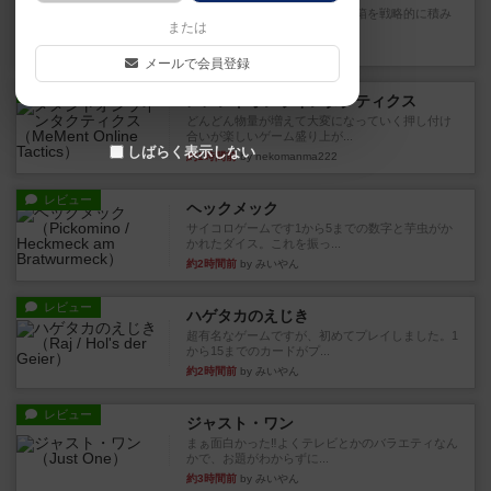
目的あなたの店先に農産物の木箱を戦略的に積み
または
重ねて在庫を最大化し、競合...
26分前
by jurong
メールで会員登録
レビュー
メメントオンラインタクティクス
どんどん物量が増えて大変になっていく押し付け
合いが楽しいゲーム盛り上が...
しばらく表示しない
約1時間前
by nekomanma222
レビュー
ヘックメック
サイコロゲームです1から5までの数字と芋虫がか
かれたダイス。これを振っ...
約2時間前
by みいやん
レビュー
ハゲタカのえじき
超有名なゲームですが、初めてプレイしました。1
から15までのカードがプ...
約2時間前
by みいやん
レビュー
ジャスト・ワン
まぁ面白かった‼️よくテレビとかのバラエティなん
かで、お題がわからずに...
約3時間前
by みいやん