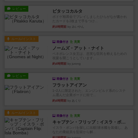
レビュー
ピタッコカルタ
ボドゲ相席会でプレイしましたひらがなが書かれ
たカードを2枚まで手をつけ...
約3時間前
by みいやん
ルール/インスト
画像付き
充実
ノームズ・アット・ナイト
ベネボレンス女王は、忠実な臣民を称えるための
祝宴を開こうとしています。...
約4時間前
by jurong
レビュー
画像付き
充実
フラットアイアン
1~2人に限定された、エンジンビルド系のシステ
ム選んだ企業ボードに街で...
約4時間前
by あくり
ルール/インスト
画像付き
充実
キャプテン・フリップ：イスラ・ボンバ
イスラ・ボンバを探しに出航!潜水艦を装備し、あ
なたの乗組員を監獄から解...
約7時間前
by jurong