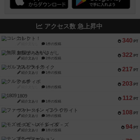
アクセス数 急上昇中
コレクト！
340
PT
紹介文なし
1件の投稿
無限まちがいさがし
322
PT
紹介文あり
2件の投稿
ガルフストライク
217
PT
紹介文あり
1件の投稿
クルティボ
203
PT
紹介文なし
1件の投稿
1809
112
PT
紹介文あり
1件の投稿
ファースト・イン・フライト
108
PT
紹介文あり
3件の投稿
モズビ－ズ・レイダ－ズ
94
PT
紹介文あり
1件の投稿
テンプテーション