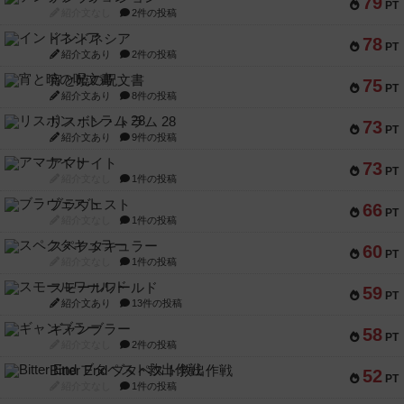
79
PT
紹介文なし
2件の投稿
インドネシア
78
PT
紹介文あり
2件の投稿
宵と暁の呪文書
75
PT
紹介文あり
8件の投稿
リスボン・トラム 28
73
PT
紹介文あり
9件の投稿
アマナイト
73
PT
紹介文なし
1件の投稿
ブラヴェスト
66
PT
紹介文なし
1件の投稿
スペクタキュラー
60
PT
紹介文なし
1件の投稿
スモールワールド
59
PT
紹介文あり
13件の投稿
ギャンブラー
58
PT
紹介文なし
2件の投稿
Bitter End ブタペスト救出作戦
52
PT
紹介文なし
1件の投稿