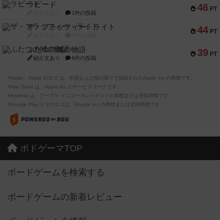
ラピード
46
PT
紹介文なし
1件の投稿
ザ・フラッフィー・ライト
44
PT
紹介文なし
0件の投稿
ふたつの城の物語
39
PT
紹介文あり
6件の投稿
※Apple、Apple のロゴ は、米国および他の国々で登録されたApple Inc.の商標です。
※App Store は、Apple Inc.のサービスマークです。
※Android は、グーグル インコーポレイテッドの商標または登録商標です。
※Google Play とそのロゴは、Google Inc.の商標または登録商標です。
ボドゲーマTOP
ボードゲームを検索する
ボードゲームの新着レビュー