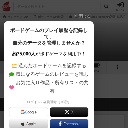
ログイン
閉じる
ボドゲーマTOP
ボードゲームの検索
Night Clan revised editionの通販/商品詳細
ボードゲームのプレイ履歴を記録し
て、
ナイトクラン
自分のデータを管理しませんか？
0件のリプレイ日記
約75,000人
がボドゲーマを利用中！
遊んだボードゲームを記録する
2
7
50
トップ
画像
動画
レビュー
カフェ
気になるゲームのレビューを読む
お気に入り作品・所有リストの共
ナイトクランのトップに戻る
有
ログイン / 会員登録（10秒）
会員の新しい投稿
Google
X
ルール/インスト
画像付き
充実
Apple
Facebook
マーケットフレッシュ