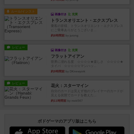
ルール/インスト
画像付き
充実
トランスオリエント・エクスプレス
乗客の皆様、トランスオリエント・エクスプレス
にご乗車ありがとうございま...
約8時間前
by jurong
レビュー
画像付き
充実
フラットアイアン
世界に浸れる度 ☆☆☆☆★楽しさ ☆☆☆☆★
タイパ ☆☆☆☆☆マンハッ...
約9時間前
by DKnewyork
レビュー
花火：スターマイン
自分のカードは見えず他のプレイヤーのカードが
見える状態でカードを教えた...
約11時間前
by mob567
ボドゲーマのアプリ版はこちら