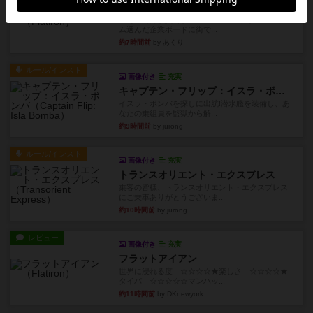
フラットアイアン
1~2人に限定された、エンジンビルド系のシステ
ム選んだ企業ボードに街で...
約7時間前
by あくり
ルール/インスト
画像付き
充実
キャプテン・フリップ：イスラ・ボンバ
イスラ・ボンバを探しに出航!潜水艦を装備し、あ
なたの乗組員を監獄から解...
約9時間前
by jurong
ルール/インスト
画像付き
充実
トランスオリエント・エクスプレス
乗客の皆様、トランスオリエント・エクスプレス
にご乗車ありがとうございま...
約10時間前
by jurong
レビュー
画像付き
充実
フラットアイアン
世界に浸れる度 ☆☆☆☆★楽しさ ☆☆☆☆★
タイパ ☆☆☆☆☆マンハッ...
約11時間前
by DKnewyork