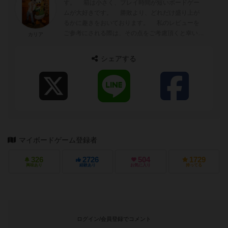
す。 箱は小さく、プレイ時間が短いボードゲー
ムが大好きです。 勝敗より、どれだけ盛り上が
るかに趣きをおいております。 私のレビューを
ご参考にされる際は、その点をご考慮頂くと幸いで
カリア
す。
シェアする
マイボードゲーム登録者
326
2726
504
1729
興味あり
経験あり
お気に入り
持ってる
ログイン/会員登録でコメント