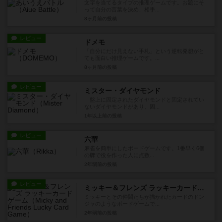
文字を当てるタイプの推理ゲームです。お題にそ
って自分の言葉を決め、相手...
8ヶ月前
の投稿
レビュー
ドメモ
「自分にだけ見えない手札」という逆転発想がと
ても面白い推理ゲームです。...
8ヶ月前
の投稿
レビュー
ミスター・ダイヤモンド
盤上に固定されたダイヤモンドと固定されてい
ないダイヤモンドがあり、固...
1年以上前
の投稿
レビュー
六華
麻雀を簡単にしたボードゲームです。1番早く6個
の牌で役を作った人に点数...
2年弱前
の投稿
レビュー
ミッキー＆フレンズ ラッキーカードゲーム
ミッキーとその仲間たちが描かれたカードのドン
ジャのようなボードゲームで...
2年弱前
の投稿