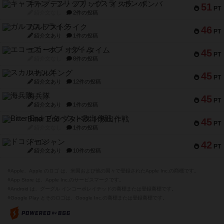
キャプテン・フリップ：イスラ・ボンバ
51
PT
紹介文なし
2件の投稿
ガルフストライク
46
PT
紹介文あり
1件の投稿
エコーズ・オブ・タイム
45
PT
紹介文なし
8件の投稿
スカルキング
45
PT
紹介文あり
12件の投稿
海兵隊
45
PT
紹介文あり
1件の投稿
Bitter End ブタペスト救出作戦
45
PT
紹介文なし
1件の投稿
ドコジャン
42
PT
紹介文あり
10件の投稿
※Apple、Apple のロゴ は、米国および他の国々で登録されたApple Inc.の商標です。
※App Store は、Apple Inc.のサービスマークです。
※Android は、グーグル インコーポレイテッドの商標または登録商標です。
※Google Play とそのロゴは、Google Inc.の商標または登録商標です。