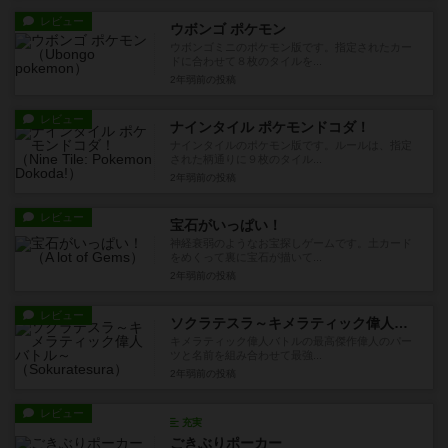
レビュー
ウボンゴ ポケモン
ウボンゴミニのポケモン版です。指定されたカー
ドに合わせて８枚のタイルを...
2年弱前
の投稿
レビュー
ナインタイル ポケモンドコダ！
ナインタイルのポケモン版です。ルールは、指定
された柄通りに９枚のタイル...
2年弱前
の投稿
レビュー
宝石がいっぱい！
神経衰弱のようなお宝探しゲームです。土カード
をめくって裏に宝石が描いて...
2年弱前
の投稿
レビュー
ソクラテスラ～キメラティック偉人バトル～
キメラティック偉人バトルの最高傑作偉人のパー
ツと名前を組み合わせて最強...
2年弱前
の投稿
レビュー
充実
ごきぶりポーカー