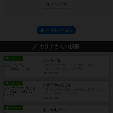
ログインする
ノイのトップに戻る
カリアさんの投稿
レビュー
どっちーな
【会話が自然と盛り上がる究極の二択ゲーム】
「どっちーな？」は、二択を選...
30日前
の投稿
レビュー
ハゲタカのえじき
【最後まで勝敗が読めない心理戦の名作】シンプ
ルなルールなのに、毎回違う...
30日前
の投稿
レビュー
あいうえバトル