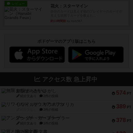
レビュー
花火：スターマイン
自分のカードは見えず他のプレイヤーのカードが
見える状態でカードを教えた...
約13時間前
by mob567
ボドゲーマのアプリ版はこちら
アクセス数 急上昇中
無限まちがいさがし
574
PT
紹介文あり
2件の投稿
リワイルド：サウスアメリカ
389
PT
紹介文なし
2件の投稿
アンダー・ザ・テーブラー
378
PT
紹介文あり
1件の投稿
宵と暁の呪文書