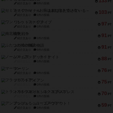
133
PT
紹介文あり
8件の投稿
セミファイナル ～お前はまだ生きている～
103
PT
紹介文あり
1件の投稿
ワン・トゥ・ファイブ
97
PT
紹介文あり
1件の投稿
南北戦争
91
PT
紹介文あり
1件の投稿
ふたつの城の物語
91
PT
紹介文あり
6件の投稿
ノームズ・アット・ナイト
88
PT
紹介文なし
1件の投稿
マーリン
76
PT
紹介文あり
6件の投稿
フラットアイアン
75
PT
紹介文なし
2件の投稿
トランスオリエント・エクスプレス
70
PT
紹介文なし
1件の投稿
アンブッシュ！：ムーブアウト！
59
PT
紹介文あり
1件の投稿