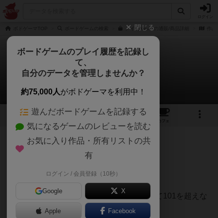
ログイン
閉じる
ボドゲーマTOP
ボードゲームの検索
ノイ（Neu）の通販/商品詳細
作品
ボードゲームのプレイ履歴を記録し
て、
ノイ
自分のデータを管理しませんか？
カリアさんのレビュー
約75,000人
がボドゲーマを利用中！
遊んだボードゲームを記録する
5
4
37
268
トップ
画像
動画
レビュー
カフェ
気になるゲームのレビューを読む
お気に入り作品・所有リストの共
254名
0名
0
2年弱前
有
ログイン / 会員登録（10秒）
私と同い年のゲームです。
Google
X
ルールは、数を増やしたり、減らしたりして101を超えな
いようにするゲームです。
Apple
Facebook