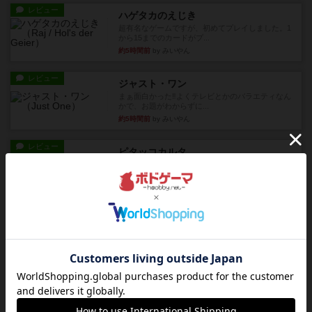
レビュー
ハゲタカのえじき
超有名なゲームですが、初めてプレイしました。1
から15までのカードがプ...
約5時間前
by みいやん
レビュー
ジャスト・ワン
まぁ面白かった‼️よくテレビとかのバラエティなん
かで、お題がわからずに...
約5時間前
by みいやん
レビュー
ピタッコカルタ
ボドゲ相席会でプレイしましたひらがなが書かれ
たカードを2枚まで手をつけ...
約5時間前
by みいやん
ルール/インスト
画像付き
充実
ノームズ・アット・ナイト
ベネボレンス女王は、忠実な臣民を称えるための
祝宴を開こうとしています。...
約6時間前
by jurong
レビュー
画像付き
充実