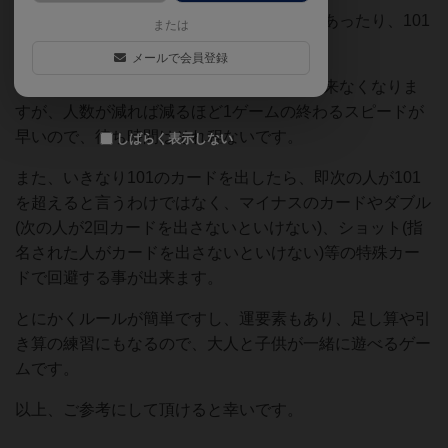
UNOと同じくリターンの様な特殊カードがあったり、101
または
のカードもあります。
メールで会員登録
3回101を超えると脱落してゲームに参加出来なくなりま
すが、人数が減れば減るほど1ゲームの終わるスピードが
早いので、待ち時間はそれ程ないです。
しばらく表示しない
また、いきなり101のカードを出したら、即次の人が101
を超えると言うわけではなく、マイナスのカードやダブル
(次の人が2回カードを出さないといけない)、ショット(指
名された人がカードを出さないといけない)等の特殊カー
ドで回避する事が出来ます。
とにかくルールが簡単ですし、運要素もあり、足し算や引
き算の練習にもなるので、大人と子供が一緒に遊べるゲー
ムです。
以上、ご参考にして頂けると幸いです。