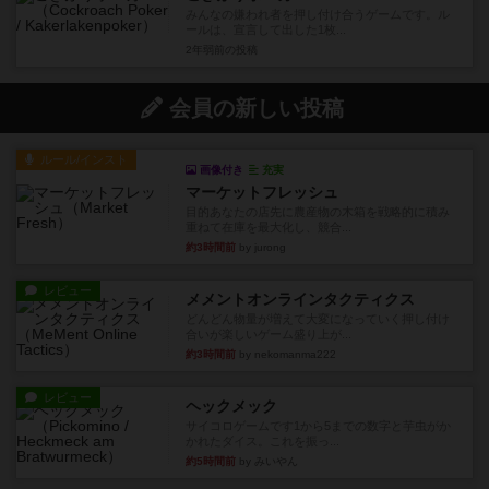
みんなの嫌われ者を押し付け合うゲームです。ル
ールは、宣言して出した1枚...
2年弱前
の投稿
会員の新しい投稿
ルール/インスト
画像付き
充実
マーケットフレッシュ
目的あなたの店先に農産物の木箱を戦略的に積み
重ねて在庫を最大化し、競合...
約3時間前
by jurong
レビュー
メメントオンラインタクティクス
どんどん物量が増えて大変になっていく押し付け
合いが楽しいゲーム盛り上が...
約3時間前
by nekomanma222
レビュー
ヘックメック
サイコロゲームです1から5までの数字と芋虫がか
かれたダイス。これを振っ...
約5時間前
by みいやん