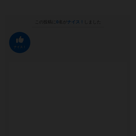
この投稿に
0
名が
ナイス！
しました
ナイス！