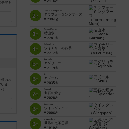
2415名
食事やド
Terraforming Mars
2
テラフォーミングマーズ
位
2394名
Stone Garden
3
枯山水
位
2281名
Viticulture
4
ワイナリーの四季
位
2272名
Agricola
5
アグリコラ
位
2119名
Azul
6
アズール
ぐ横の水
位
2035名
ていま
いま
Splendor
7
宝石の煌き
位
2028名
Wingspan
8
ウイングスパン
位
2006名
7 Wonders
9
世界の七不思議
位
1919名