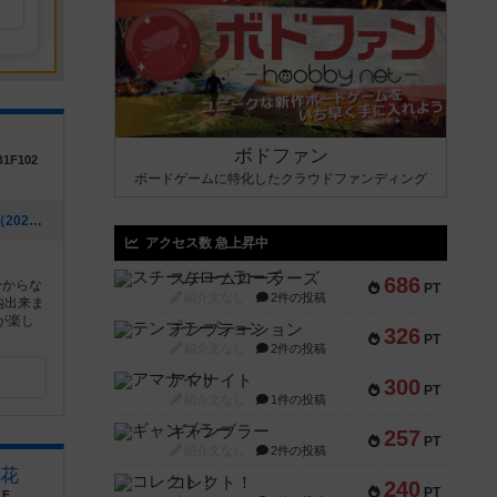
ボドファン
1F102
ボードゲームに特化したクラウドファンディング
[NEW] お得な料金プランの新設です！（2026年07月28日 14時15分）
アクセス数 急上昇中
スチームローラーズ
686
分からな
PT
紹介文なし
2件の投稿
内出来ま
が楽し
テンプテーション
326
PT
紹介文なし
2件の投稿
アマナイト
300
PT
紹介文なし
1件の投稿
ギャンブラー
257
PT
紹介文なし
2件の投稿
花
コレクト！
240
PT
F