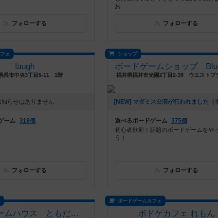
お...
フォローする
フォローする
カフェ
ショップ
laugh
県呉市中央3丁目5-11 1階
福井県福井市光陽2丁目2-39 ウエストプ
お知らせはありません
ゲーム
318個
遊べるボードゲーム
375個
初心者歓迎！話題のボードゲームをや
う！
フォローする
フォローする
ス
ボードゲームカフェ
ボードゲームハウス ともだちんち
ボドゲカフェ れもん