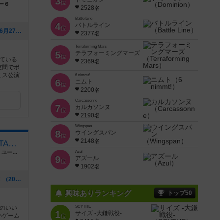
3
位
ー６
2528名
Battle Line
4
バトルライン
位
[NEW] 7月のボドゲ営業日程（2026年06月27日 15時15分）
2377名
Terraforming Mars
5
テラフォーミングマーズ
位
ている
2369名
空間でボ
ミス公演
6 nimmt!
6
ニムト
位
2200名
Carcassonne
7
カルカソンヌ
位
2190名
Wingspan
8
ウイングスパン
位
2148名
福岡ボードゲームカフェ INTALES Cafe
福岡県福岡市早良区高取１丁目１１−１５ ユーテラス高取
Azul
9
アズール
位
1902名
[NEW] ロザリー試遊会開催のお知らせ！（2026年06月23日 05時02分）
興味ありランキング
トップ50
のいい
SCYTHE
1
サイズ -大鎌戦役-
いゲーム
位