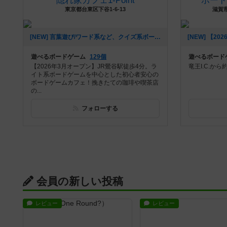
隠れ家カフェ1-Point
ボー
東京都台東区下谷1-6-13
滋賀県
[NEW] 言葉遊び/ワード系など、クイズ系ボードゲームはお好きですか？（2026年05月28日 19時58分）
遊べるボードゲーム
129個
遊べるボード
【2026年3月オープン】JR鶯谷駅徒歩4分。ラ
竜王I.C.から
イト系ボードゲームを中心とした初心者安心の
ボードゲームカフェ！挽きたての珈琲や喫茶店
の...
フォローする
会員の新しい投稿
レビュー
レビュー