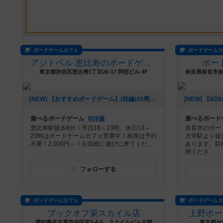
ボードゲームカフェ
ボードゲーム
アジトベル 恵比寿のボードゲームカフェ
ボー
東京都渋谷区恵比寿1丁目26-17 阿部ビル 4F
[NEW] 【おすすめボードゲーム】(前編)10周年企画！10年前から大活躍のボードゲーム【#163】をあげました（2026年08月06日 00時03分）
遊べるボードゲーム
859個
遊べるボード
恵比寿駅徒歩8分！平日18～23時、休日13～
奈良市のボー
23時はボードゲームカフェ営業中！相席は予約
大寺駅より徒
不要！2,000円～！お気軽に遊びに来てくだ...
あります。駐
用くださ...
フォローする
ボードゲームカフェ
ボードゲーム
ブックオフ栄スカイル店
上野ボー
愛知県名古屋市中区栄3-4-5 スカイルビル８階
東京都台東