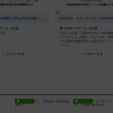
ドゲームカフェ青い家
SHAREcafe
蒲生郡竜王町西横関164-1
高知県高知市本町2－1－15安藤ビル
[NEW] 【2026年最新】平日は予約が必要？ボードゲームカフェ青い家はいつでも予約なしで利用OKです！アサイーボウルも新登場！（2026年05月24日 14時06分）
ゲーム
279個
遊べるボードゲーム
630個
約7分、
当店には定番、話題作を中心に400種
ードゲームをご用意しております。場
でん交通大橋通電停から徒歩1分！フリ
ンクコ...
フォローする
フォローする
レビュー
レビュー