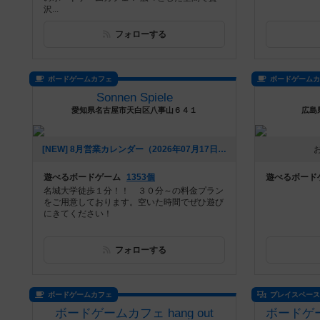
沢...
フォローする
ボードゲームカフェ
ボードゲーム
Sonnen Spiele
愛知県名古屋市天白区八事山６４１
広島
[NEW] 8月営業カレンダー（2026年07月17日 13時19分）
遊べるボードゲーム
1353個
遊べるボード
名城大学徒歩１分！！ ３０分～の料金プラン
をご用意しております。空いた時間でぜひ遊び
にきてください！
フォローする
ボードゲームカフェ
プレイスペー
ボードゲームカフェ hang out