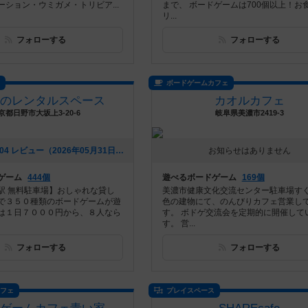
ーション・ウミガメ・トリビア...
まで、 ボードゲームは700個以上！お
リ...
フォローする
フォローする
ス
ボードゲームカフェ
上のレンタルスペース
カオルカフェ
京都日野市大坂上3-20-6
岐阜県美濃市2419-3
[NEW] 妖怪1504 レビュー（2026年05月31日 21時05分）
お知らせはありません
ゲーム
444個
遊べるボードゲーム
169個
駅 無料駐車場】おしゃれな貸し
美濃市健康文化交流センター駐車場す
で３５０種類のボードゲームが遊
色の建物にて、のんびりカフェ営業し
は１日７０００円から、８人なら
す。 ボドゲ交流会を定期的に開催して
す。 営...
フォローする
フォローする
カフェ
プレイスペース