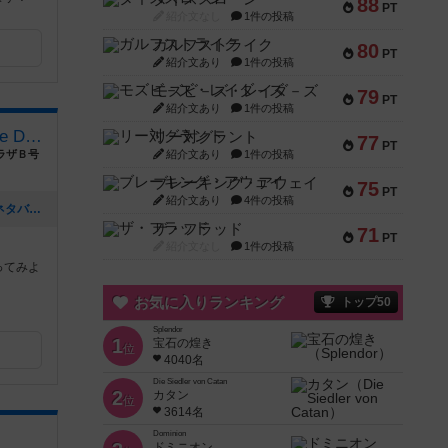
88
PT
紹介文なし
1件の投稿
ガルフストライク
80
PT
紹介文あり
1件の投稿
モズビ－ズ・レイダ－ズ
79
PT
紹介文あり
1件の投稿
ボードゲームショップ Blue Dice
リー対グラント
77
PT
ラザＢ号
紹介文あり
1件の投稿
ブレーキング・アウェイ
75
PT
紹介文あり
4件の投稿
[NEW] マダミス公演が行われました（ネタバレ記載なし）（2026年07月05日 19時53分）
ザ・フラッド
71
PT
紹介文なし
1件の投稿
ってみよ
お気に入りランキング
トップ50
Splendor
1
宝石の煌き
位
4040名
Die Siedler von Catan
2
カタン
位
3614名
Dominion
ドミニオン