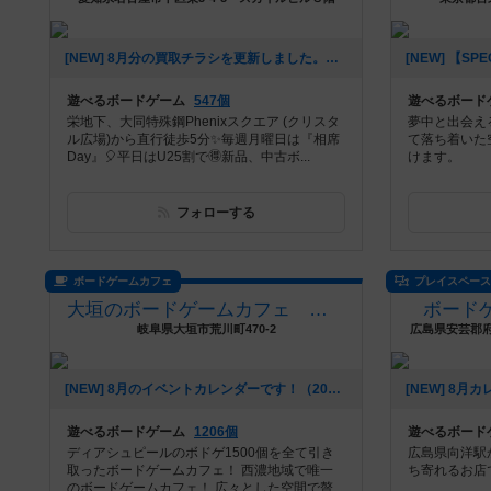
[NEW] 8月分の買取チラシを更新しました。（2026年07月27日 17時53分）
遊べるボードゲーム
547個
遊べるボード
栄地下、大同特殊鋼Phenixスクエア (クリスタ
夢中と出会え
ル広場)から直行徒歩5分✨毎週月曜日は『相席
て落ち着いた
Day』🎈平日はU25割で🉐新品、中古ボ...
けます。
フォローする
ボードゲームカフェ
プレイスペー
大垣のボードゲームカフェ 黒やぎさん
ボードゲ
岐阜県大垣市荒川町470-2
広島県安芸郡府
[NEW] 8月のイベントカレンダーです！（2026年07月22日 01時06分）
遊べるボードゲーム
1206個
遊べるボード
ディアシュピールのボドゲ1500個を全て引き
広島県向洋駅
取ったボードゲームカフェ！ 西濃地域で唯一
ち寄れるお店
のボードゲームカフェ！ 広々とした空間で贅