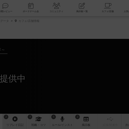
索
新着レビュー
ボードゲーム会
コミュニティ
掲示板一覧
データ
カフェ/店舗情報
年～
が提供中
2
3
5
2
リプレイ
日記
戦略
・コツ
ルール
/インスト
掲示板
拡張/関連
作
次