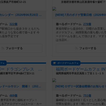
埼玉県坂戸市南町12−21
京都府京都市東山区泉涌寺雀ケ森町７
[NEW] ７月のカレンダー（2026年06月28日 18時26分）
ゲーム
322個
遊べるボードゲーム
278個
戸駅南口から徒歩３分 ともだち
東福寺駅から徒歩6分。日曜のみ営業し
来たような安心感で遊べます 今
ボドゲカフェ。純喫茶風の落ち着いた
ム追加予定です
ードゲームを楽しんで頂けます。マダ
は当店H...
フォローする
フォローする
カフェ
ボードゲームカフェ
カフェ&バー ドラゴンブレス BOARDGAME+TRPG
幌市豊平区平岸4条6丁目3-11
[NEW] ドラブレドールサロン 開催！（2026年06月24日 23時36分）
ゲーム
469個
遊べるボードゲーム
751個
月、豊平区平岸に移転オープン！
藤崎駅から徒歩8分！広々とした居心地
超えるアナログゲーム(ユーロ・カー
空間を提供します！軽いゲームから重