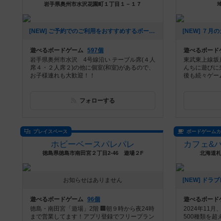
岩手県奥州市水沢花園町１丁目１－１７
[NEW] ご予約でのご利用をおすすめするボードゲーム（2026年07月04日 11時59分）
遊べるボードゲーム
597個
遊べるボード
岩手県奥州市水沢 4号線沿い テーブル席(４人
東武東上線坂
席４・２人席２)の他に個室(和室)があるので、
んちに遊びに
お子様連れも大歓迎！！
後も続々ゲー
フォローする
プレイスペース
ボードゲーム
ホビーベースパレパレ
徳島県徳島市南田宮２丁目2-46 遊場２F
北海道札
お知らせはありません
遊べるボードゲーム
96個
遊べるボード
徳島・南田宮「遊場」2階 🏢朝９時から夜24時
2024年11
まで営業してます！アプリ登録でフリープラン
500種類を