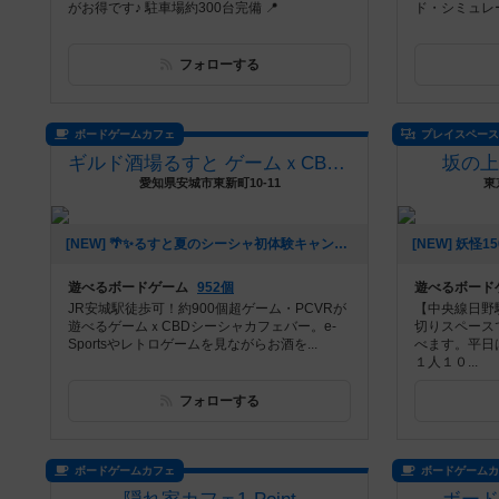
がお得です♪ 駐車場約300台完備 📍
ド・シミュレ
フォローする
ボードゲームカフェ
プレイスペー
ギルド酒場るすと ゲームｘCBDシーシャカフェバー
坂の
愛知県安城市東新町10-11
東
[NEW] 🌴✨るすと夏のシーシャ初体験キャンペーン✨🌴（2026年06月03日 02時03分）
遊べるボードゲーム
952個
遊べるボード
JR安城駅徒歩可！約900個超ゲーム・PCVRが
【中央線日野
遊べるゲームｘCBDシーシャカフェバー。e-
切りスペース
Sportsやレトロゲームを見ながらお酒を...
べます。平日
１人１０...
フォローする
ボードゲームカフェ
ボードゲーム