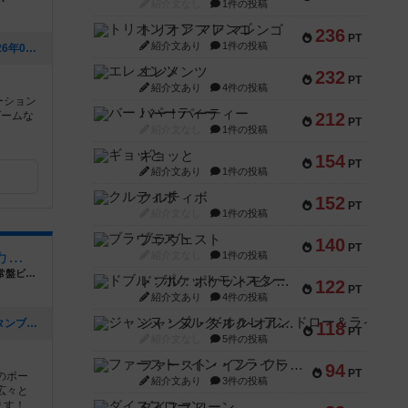
紹介文なし
1件の投稿
トリオンフ ア マレンゴ
236
PT
紹介文あり
1件の投稿
[NEW] 次のごいた会は８月１３日（2026年07月25日 15時21分）
エレメンツ
232
PT
紹介文あり
4件の投稿
ーション
バー！パーティー
ゲームな
212
PT
紹介文なし
1件の投稿
ギョッと
154
PT
紹介文あり
1件の投稿
クルティボ
152
PT
紹介文なし
1件の投稿
ブラヴェスト
140
PT
名古屋大須のボードゲームカフェ Board Game's
紹介文なし
1件の投稿
愛知県名古屋市中区大須４丁目１０−８９ 常盤ビル３階
ドブル：ポケットモンスター
122
PT
紹介文あり
4件の投稿
ジャンヌ・ダルク-オルレアン ドロー＆ライト
[NEW] 初心者でも盛り上がるゲーム「タンブリンダイス」（2026年07月17日 14時05分）
118
PT
紹介文なし
5件の投稿
ファースト・イン・フライト
94
PT
のボー
紹介文あり
3件の投稿
広々と
ます！
ダイススローン