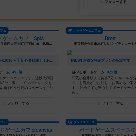
フォローする
カフェ
ボードゲームカフェ
ドゲームカフェSpla
Brett
奈良県奈良市奈良市西大寺北町1丁目6-10 北和ビル3階
東京都小金井市本町3-8-10 グランコートB
[NEW] 【8/26㈬19:30 ～】初心者歓迎！！おいでやす♪軽ゲー会（2026年07月29日 19時38分）
ゲーム
493個
遊べるボードゲーム
921個
ドゲームカフェです。近鉄大和西
武蔵小金井駅より徒歩7分！ ルールが
歩8分。隣にコインパーキングも
くても店員がご説明し、お薦めもご案
輪場はビル付属のスペースをご利
す！ 始めてでも安心してボードゲーム
め...
フォローする
フォローする
カフェ
プレイスペース
ドゲームカフェcanvas
ボードゲームスペース松
区上野4-9-2たいまるビル4階
愛媛県松山市千舟町5丁目２－３－２