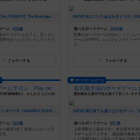
[NEW] 【SPECIAL EVENTS】The Boardgame Partyレポート｜canvas Girl's Day｜2026/7/24（2026年07月25日 22時12分）
ゲーム
639個
遊べるボードゲーム
1045個
るボードゲームカフェ。広々とし
定番のボードゲームのほか、シミュレ
空間でゆっくりプレイしていただ
ゲームやTRPG、レトロなファミリー
ど。
フォローする
フォローする
ス
ボードゲームカフェ
ームサロン Play on
中町青崎南5-1 かんたろうビル2B
[NEW] 8月カレンダーです（2026年07月20日 21時16分）
ゲーム
522個
遊べるボードゲーム
697個
から徒歩1分！ 気楽にふらっと立
上前津駅から徒歩４分！ 名古屋市大須
です。
ドゲームカフェです。 愛知最大規模の
した空間でゆとりをもって遊んで頂け