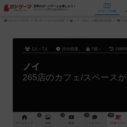
世界のボードゲームを楽しもう！
ボードゲーム専門の総合情報サイト
データベース
検
ボドゲーマTOP
ボードゲームの検索
ノイ（Neu）の通販/商品詳細
作品
2人～7人
20分前後
7歳～
1988
ノイ
265店のカフェ/スペース
5
4
37
266
ゲーム
トップ
画像
動画
レビュー
店舗/
カフェ