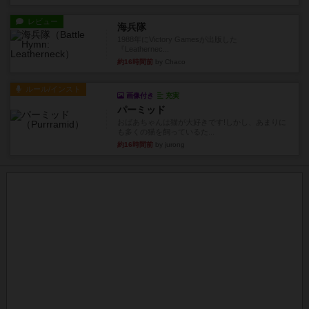
レビュー
海兵隊
1988年にVictory Gamesが出版した
『Leathernec...
約16時間前
by Chaco
ルール/インスト
画像付き
充実
パーミッド
おばあちゃんは猫が大好きです!しかし、あまりに
も多くの猫を飼っているた...
約16時間前
by jurong