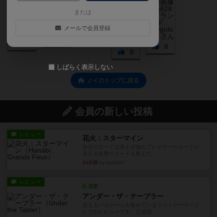
または
メールで会員登録
0
0
1
0
0
しばらく表示しない
ノイのトップに戻る
会員の新しい投稿
レビュー
花火：スターマイン
自分のカードは見えず他のプレイヤーのカードが
見える状態でカードを教えた...
33分前
by mob567
レビュー
充実
アンダー・ザ・テーブラー
笑えるバカゲームを集めているライトゲーマーと
してのレビューです。正体隠...