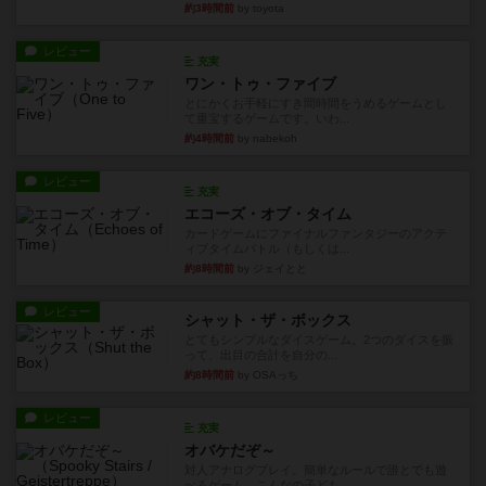
約3時間前
by toyota
レビュー
充実
ワン・トゥ・ファイブ
とにかくお手軽にすき間時間をうめるゲームとし
て重宝するゲームです。いわ...
約4時間前
by nabekoh
レビュー
充実
エコーズ・オブ・タイム
カードゲームにファイナルファンタジーのアクテ
ィブタイムバトル（もしくは...
約8時間前
by ジェイとと
レビュー
シャット・ザ・ボックス
とてもシンプルなダイスゲーム。2つのダイスを振
って、出目の合計を自分の...
約8時間前
by OSAっち
レビュー
充実
オバケだぞ～
対人アナログプレイ。簡単なルールで誰とでも遊
べるゲーム。こんなの子ども...