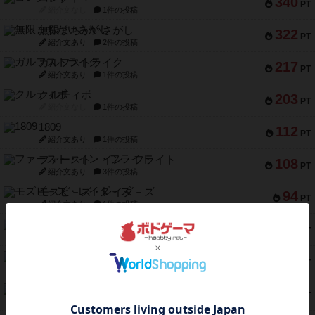
340
PT
紹介文なし
1件の投稿
無限まちがいさがし
322
PT
紹介文あり
2件の投稿
ガルフストライク
217
PT
紹介文あり
1件の投稿
クルティボ
203
PT
紹介文なし
1件の投稿
1809
112
PT
紹介文あり
1件の投稿
ファースト・イン・フライト
108
PT
紹介文あり
3件の投稿
モズビ－ズ・レイダ－ズ
94
PT
紹介文あり
1件の投稿
テンプテーション
79
PT
紹介文なし
2件の投稿
インドネシア
78
PT
紹介文あり
2件の投稿
宵と暁の呪文書
75
PT
紹介文あり
8件の投稿