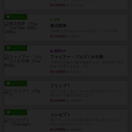
約10時間前
by おーちゃん
レビュー
充実
南北戦争
1983年にVictory Gamesが出版した『The Civil ...
約13時間前
by Chaco
レビュー
画像付き
ファイアー・ブルズ / 火牛陣
火牛を引き連れて敵を殲滅させる。縦か斜めで前2
列まで攻撃できるが、自分...
約15時間前
by うらまこ
レビュー
フリップ７
カードをめくるかパスをするかを決めてパスした
時のカード数字が得点になる...
約16時間前
by mob567
レビュー
コンセプト
親のプレイヤーがお題を決めて限られたヒントの
中から他のプレイヤーに当て...
約16時間前
by mob567