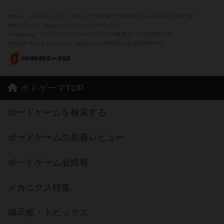
※Apple、Apple のロゴ は、米国および他の国々で登録されたApple Inc.の商標です。
※App Store は、Apple Inc.のサービスマークです。
※Android は、グーグル インコーポレイテッドの商標または登録商標です。
※Google Play とそのロゴは、Google Inc.の商標または登録商標です。
ボドゲーマTOP
ボードゲームを検索する
ボードゲームの新着レビュー
ボードゲーム会情報
メカニクス特集
掲示板・トピックス