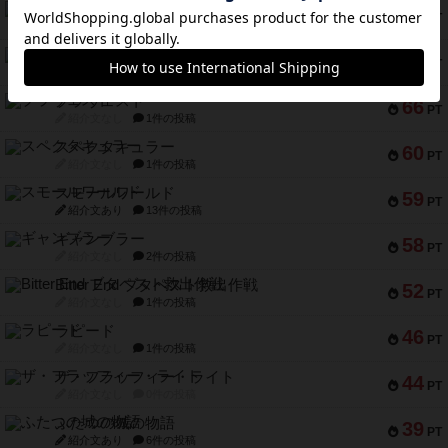
リスボン・トラム 28
73
PT
紹介文あり
9件の投稿
アマナイト
73
PT
紹介文なし
1件の投稿
ブラヴェスト
66
PT
紹介文なし
1件の投稿
スペクタキュラー
60
PT
紹介文なし
1件の投稿
スモールワールド
59
PT
紹介文あり
13件の投稿
ギャンブラー
58
PT
紹介文なし
2件の投稿
Bitter End ブタペスト救出作戦
52
PT
紹介文なし
1件の投稿
ラピード
46
PT
紹介文なし
1件の投稿
ザ・フラッフィー・ライト
44
PT
紹介文なし
0件の投稿
ふたつの城の物語
39
PT
紹介文あり
6件の投稿