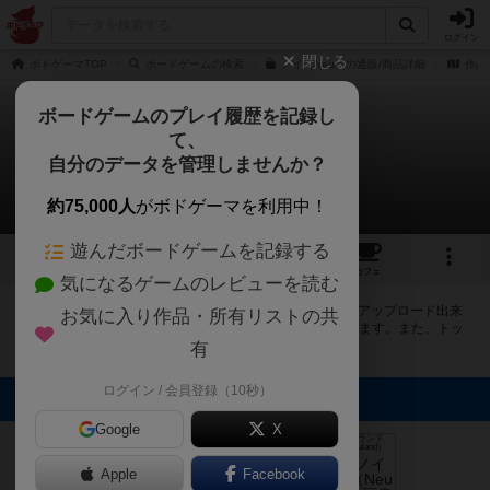
ログイン
閉じる
ボドゲーマTOP
ボードゲームの検索
ノイ（Neu）の通販/商品詳細
作品
ボードゲームのプレイ履歴を記録し
て、
ノイ
自分のデータを管理しませんか？
5件の画像
約75,000人
がボドゲーマを利用中！
遊んだボードゲームを記録する
5
4
37
268
トップ
画像
動画
レビュー
カフェ
気になるゲームのレビューを読む
ボドゲーマにログインすると、
「ノイ（Neu）」
の画像をアップロード出来
お気に入り作品・所有リストの共
たり、他のユーザーの投稿画像に評価を付けることができます。また、トッ
プ6の画像は様々なページで表示されます。
有
ログイン / 会員登録（10秒）
トップに表示される画像
Google
りょう@つくば
X
のボドゲショッ
オグランド
プ店長
ボドゲーマ運営
（Oguland）
事務局
ケントリッヒ
ナナ
Apple
Facebook