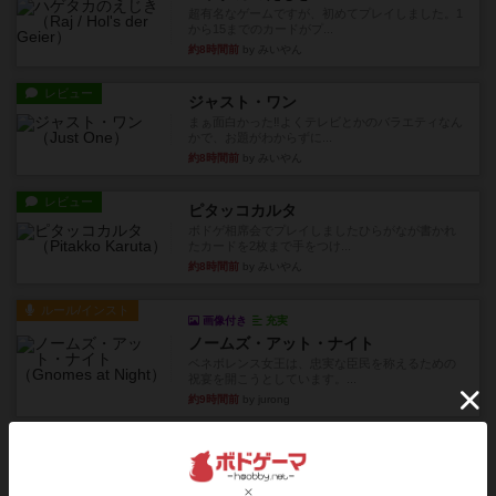
超有名なゲームですが、初めてプレイしました。1
から15までのカードがプ...
約8時間前
by みいやん
レビュー
ジャスト・ワン
まぁ面白かった‼️よくテレビとかのバラエティなん
かで、お題がわからずに...
約8時間前
by みいやん
レビュー
ピタッコカルタ
ボドゲ相席会でプレイしましたひらがなが書かれ
たカードを2枚まで手をつけ...
約8時間前
by みいやん
ルール/インスト
画像付き
充実
ノームズ・アット・ナイト
ベネボレンス女王は、忠実な臣民を称えるための
祝宴を開こうとしています。...
約9時間前
by jurong
レビュー
画像付き
充実
フラットアイアン