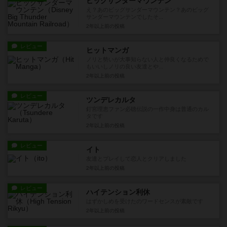
ビッグサンダーマウンテン
え？あのビッグサンダーマウンテン？あのビッグ
サンダーマウンテンでしたそ...
2年以上前
の投稿
レビュー
ヒットマンガ
ノリと勢いが大事知らない人と仲良くなるためで
もいいしノリの良い友達とや...
2年以上前
の投稿
レビュー
ツンデレカルタ
釘宮理恵ファン必聴伝説の一作中身は普通のカル
タです
2年以上前
の投稿
レビュー
イト
友達とプレイして恋人とクリアしました
2年以上前
の投稿
レビュー
ハイテンション利休
はずかしめを受けたのワードセンスが素敵です
2年以上前
の投稿