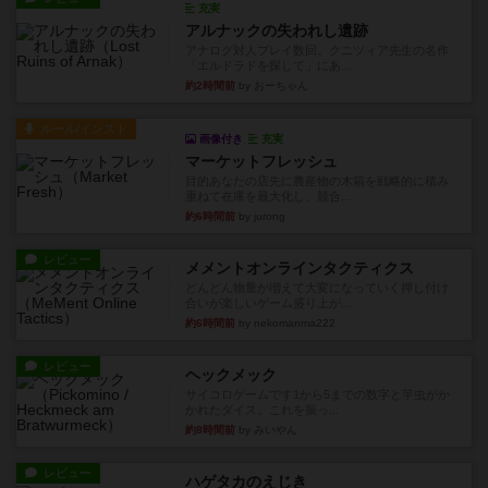
充実
アルナックの失われし遺跡
アナログ対人プレイ数回。クニツィア先生の名作
「エルドラドを探して」にあ...
約2時間前
by おーちゃん
ルール/インスト
画像付き
充実
マーケットフレッシュ
目的あなたの店先に農産物の木箱を戦略的に積み
重ねて在庫を最大化し、競合...
約6時間前
by jurong
レビュー
メメントオンラインタクティクス
どんどん物量が増えて大変になっていく押し付け
合いが楽しいゲーム盛り上が...
約6時間前
by nekomanma222
レビュー
ヘックメック
サイコロゲームです1から5までの数字と芋虫がか
かれたダイス。これを振っ...
約8時間前
by みいやん
レビュー
ハゲタカのえじき