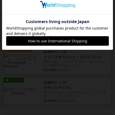
1~2人に限定された、エンジンビルド系のシステ
ム選んだ企業ボードに街で...
約10時間前
by あくり
ルール/インスト
画像付き
充実
キャプテン・フリップ：イスラ・ボンバ
イスラ・ボンバを探しに出航!潜水艦を装備し、あ
なたの乗組員を監獄から解...
約12時間前
by jurong
ルール/インスト
画像付き
充実
トランスオリエント・エクスプレス
乗客の皆様、トランスオリエント・エクスプレス
にご乗車ありがとうございま...
約13時間前
by jurong
レビュー
画像付き
充実
フラットアイアン
世界に浸れる度 ☆☆☆☆★楽しさ ☆☆☆☆★
タイパ ☆☆☆☆☆マンハッ...
約14時間前
by DKnewyork