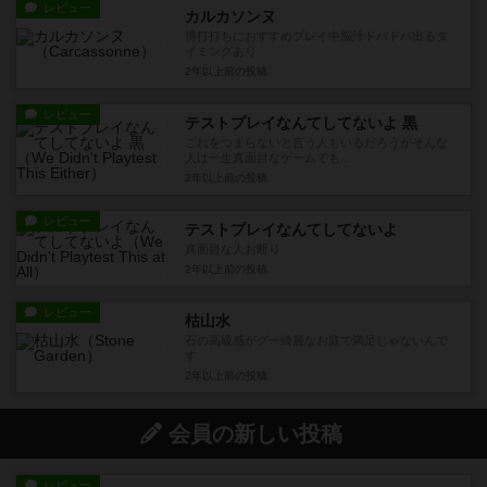
レビュー
カルカソンヌ
博打打ちにおすすめプレイ中脳汁ドバドバ出るタ
イミングあり
2年以上前
の投稿
レビュー
テストプレイなんてしてないよ 黒
これをつまらないと言う人もいるだろうがそんな
人は一生真面目なゲームでも...
2年以上前
の投稿
レビュー
テストプレイなんてしてないよ
真面目な人お断り
2年以上前
の投稿
レビュー
枯山水
石の高級感がグー綺麗なお庭で満足じゃないんで
す
2年以上前
の投稿
会員の新しい投稿
レビュー