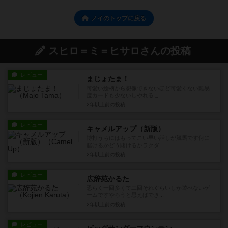
ノイのトップに戻る
スヒロ＝ミ＝ヒサロさんの投稿
レビュー
まじょたま！
可愛い絵柄から想像できないほど可愛くない難易
度カードも少ないしやれるこ...
2年以上前
の投稿
レビュー
キャメルアップ（新版）
博打うちにはもってこい早い話しが競馬です何に
賭けるかどう賭けるかラクダ...
2年以上前
の投稿
レビュー
広辞苑かるた
恐らく一回多くて二回それぐらいしか遊べないゲ
ームですやろうと思えばでき...
2年以上前
の投稿
レビュー