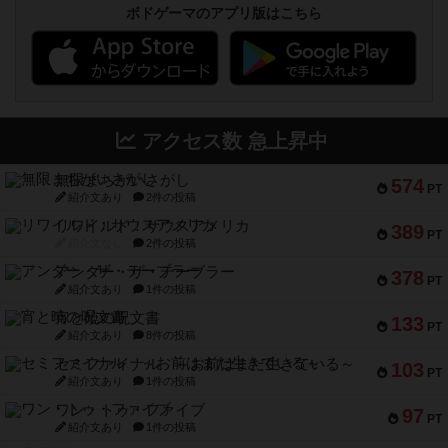
ボドゲーマのアプリ版はこちら
アクセス数 急上昇中
無限まちがいさがし
574
PT
紹介文あり
2件の投稿
リワイルド：サウスアメリカ
389
PT
紹介文なし
2件の投稿
アンダー・ザ・テーブラー
378
PT
紹介文あり
1件の投稿
宵と暁の呪文書
133
PT
紹介文あり
8件の投稿
セミファイナル ～お前はまだ生きている～
103
PT
紹介文あり
1件の投稿
ワン・トゥ・ファイブ
97
PT
紹介文あり
1件の投稿