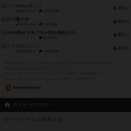
スカルキング
45
PT
紹介文あり
12件の投稿
海兵隊
45
PT
紹介文あり
1件の投稿
Bitter End ブタペスト救出作戦
45
PT
紹介文なし
1件の投稿
ドコジャン
42
PT
紹介文あり
10件の投稿
※Apple、Apple のロゴ は、米国および他の国々で登録されたApple Inc.の商標です。
※App Store は、Apple Inc.のサービスマークです。
※Android は、グーグル インコーポレイテッドの商標または登録商標です。
※Google Play とそのロゴは、Google Inc.の商標または登録商標です。
ボドゲーマTOP
ボードゲームを検索する