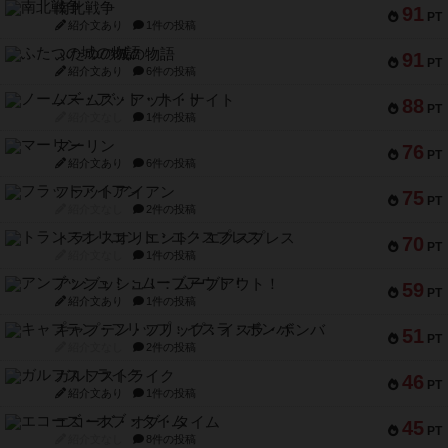
南北戦争
91
PT
紹介文あり
1件の投稿
ふたつの城の物語
91
PT
紹介文あり
6件の投稿
ノームズ・アット・ナイト
88
PT
紹介文なし
1件の投稿
マーリン
76
PT
紹介文あり
6件の投稿
フラットアイアン
75
PT
紹介文なし
2件の投稿
トランスオリエント・エクスプレス
70
PT
紹介文なし
1件の投稿
アンブッシュ！：ムーブアウト！
59
PT
紹介文あり
1件の投稿
キャプテン・フリップ：イスラ・ボンバ
51
PT
紹介文なし
2件の投稿
ガルフストライク
46
PT
紹介文あり
1件の投稿
エコーズ・オブ・タイム
45
PT
紹介文なし
8件の投稿