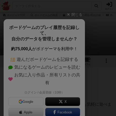
ログイン
閉じる
ボドゲーマTOP
ボードゲームの検索
ノイ（Neu）の通販/商品詳細
作品
ボードゲームのプレイ履歴を記録し
て、
ノイ
自分のデータを管理しませんか？
スヒロ＝ミ＝ヒサロさんのレビュー
約75,000人
がボドゲーマを利用中！
遊んだボードゲームを記録する
5
4
37
268
トップ
画像
動画
レビュー
カフェ
気になるゲームのレビューを読む
お気に入り作品・所有リストの共
69名
0名
2年以上前
有
ログイン / 会員登録（10秒）
シンプルで楽しいルールも簡単
Google
X
普段あまりボードゲームをしないご友人とも気軽に遊べま
す
Apple
Facebook