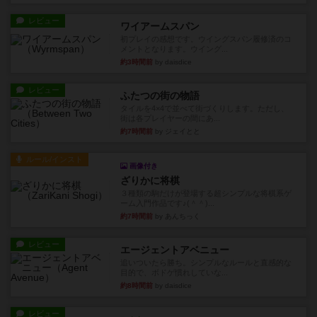
レビュー
ワイアームスパン
初プレイの感想です。ウイングスパン履修済のコ
メントとなります。ウイング...
約3時間前
by daisdice
レビュー
ふたつの街の物語
タイルを4×4で並べて街づくりします。ただし、
街は各プレイヤーの間にあ...
約7時間前
by ジェイとと
ルール/インスト
画像付き
ざりかに将棋
３種類の駒だけが登場する超シンプルな将棋系ゲ
ーム入門作品です♪(＾＾)...
約7時間前
by あんちっく
レビュー
エージェントアベニュー
追いついたら勝ち。シンプルなルールと直感的な
目的で、ボドゲ慣れしていな...
約8時間前
by daisdice
レビュー