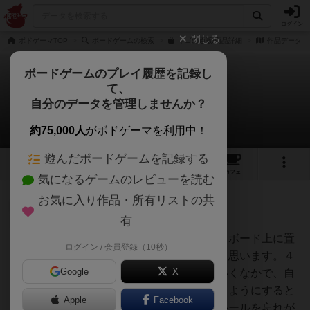
ログイン
閉じる
ボドゲーマTOP
ボードゲームの検索
ネゴの通販/商品詳細
作品データ
ボードゲームのプレイ履歴を記録し
て、
ネゴ
自分のデータを管理しませんか？
1件の戦略やコツ
約75,000人
がボドゲーマを利用中！
遊んだボードゲームを記録する
5
6
6
トップ
画像
動画
レビュー
カフェ
気になるゲームのレビューを読む
お気に入り作品・所有リストの共
神
142名
0名
有
４マスと３マスを埋めるネコからボード上に置
ログイン / 会員登録（10秒）
オグランド
いていくのが基本的な進め方かと思います。４
（Oguland）
Google
X
マス＆３マス＞２マスと置いていくなかで、自
分だけが置ける陣地を確保できるようにすると
Apple
Facebook
良いかと思います。顔の向きのルールを忘れが