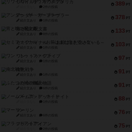
リワイルド：サウスアメリカ
389
PT
紹介文なし
2件の投稿
アンダー・ザ・テーブラー
378
PT
紹介文あり
1件の投稿
宵と暁の呪文書
133
PT
紹介文あり
8件の投稿
セミファイナル ～お前はまだ生きている～
103
PT
紹介文あり
1件の投稿
ワン・トゥ・ファイブ
97
PT
紹介文あり
1件の投稿
南北戦争
91
PT
紹介文あり
1件の投稿
ふたつの城の物語
91
PT
紹介文あり
6件の投稿
ノームズ・アット・ナイト
88
PT
紹介文なし
1件の投稿
マーリン
76
PT
紹介文あり
6件の投稿
フラットアイアン
75
PT
紹介文なし
2件の投稿