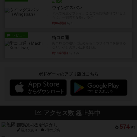
充実
ウイングスパン
２人で何度かプレイ。ここでも指摘されているよ
うに、一部強力な鳥(カラス...
約8時間前
by S
レビュー
街コロ通
街コロとの違いは初めから二つサイコロを振れる
など、少しの違いはあるけれ...
約13時間前
by くみ
ボドゲーマのアプリ版はこちら
アクセス数 急上昇中
無限まちがいさがし
574
PT
紹介文あり
2件の投稿