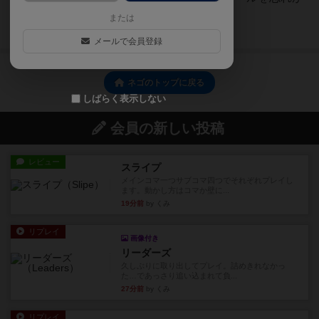
ちなので注意が必要です！
または
続きを読む（1年以上前）
メールで会員登録
ネゴのトップに戻る
しばらく表示しない
会員の新しい投稿
レビュー
スライプ
メインコマ一つサブコマ四つでそれぞれプレイし
ます。動かし方はコマか壁に...
19分前
by くみ
リプレイ
画像付き
リーダーズ
久しぶりに取り出してプレイ。詰めきれなかっ
た…であっさり追い込まれて負...
27分前
by くみ
リプレイ