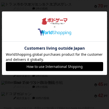
トランスオリエント・エクスプレス
70
PT
紹介文なし
1件の投稿
アンブッシュ！：ムーブアウト！
59
PT
紹介文あり
1件の投稿
キャプテン・フリップ：イスラ・ボンバ
51
PT
紹介文なし
2件の投稿
ガルフストライク
46
PT
紹介文あり
1件の投稿
エコーズ・オブ・タイム
45
PT
紹介文なし
8件の投稿
スカルキング
45
PT
紹介文あり
12件の投稿
海兵隊
45
PT
紹介文あり
1件の投稿
Bitter End ブタペスト救出作戦
45
PT
紹介文なし
1件の投稿
ドコジャン
42
PT
紹介文あり
10件の投稿
※Apple、Apple のロゴ は、米国および他の国々で登録されたApple Inc.の商標です。