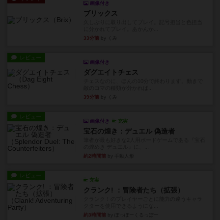
画像付き
ブリックス
久しぶりに取り出してプレイ。記号担当と色担当
に分かれてプレイ。あかんか...
33分前
by くみ
レビュー
画像付き
ダグエイトチェス
チェスなのに、ほんの10分で終わります。動きで
敵のコマの種類が分かれば...
39分前
by くみ
レビュー
画像付き
充実
宝石の煌き：デュエル 偽造者
筆者が最も好きな2人用ボードゲームである『宝石
の煌めき デュエル』に、...
約2時間前
by 手動人形
レビュー
充実
クランク! ：冒険者たち（拡張）
クランク！のプレイヤーごとに能力の違うキャラ
クターを使用できるようにな...
約3時間前
by ぽっぽーくるっぽー