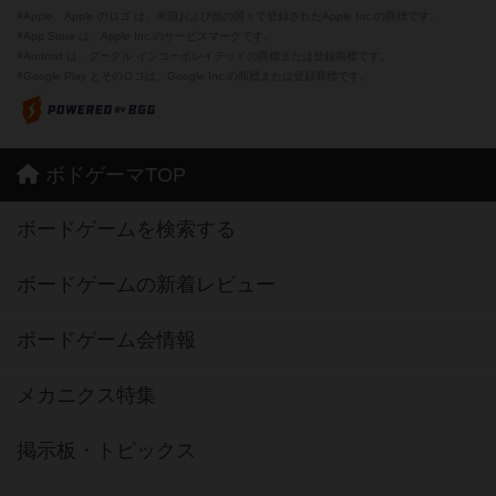
※Apple、Apple のロゴ は、米国および他の国々で登録されたApple Inc.の商標です。
※App Store は、Apple Inc.のサービスマークです。
※Android は、グーグル インコーポレイテッドの商標または登録商標です。
※Google Play とそのロゴは、Google Inc.の商標または登録商標です。
ボドゲーマTOP
ボードゲームを検索する
ボードゲームの新着レビュー
ボードゲーム会情報
メカニクス特集
掲示板・トピックス