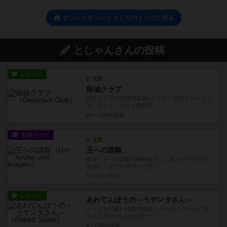
ナンジャモンジャ おしりのトップに戻る
としゃんさんの投稿
レビュー
充実
探偵クラブ
探偵クラブは正体隠匿系+イラスト連想系ゲームで
す。同じくイラスト連想系...
約2ヶ月前
の投稿
戦略やコツ
充実
王への請願
概要 王への請願の勝利条件は、誰かがゾロ目を7
個揃えて国王を獲得した後...
6ヶ月前
の投稿
レビュー
あわてんぼうの～うサンタさん～
とっても可愛い絵柄の絵探しゲーム！カードに描
かれた4匹のうさぎを見つけ...
8ヶ月前
の投稿