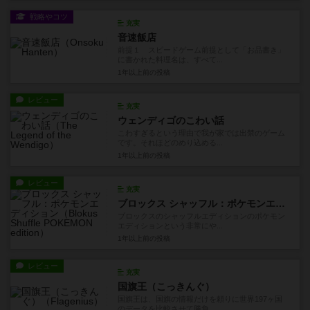
戦略やコツ
充実
音速飯店
前提１ スピードゲーム前提として「お品書き」
に書かれた料理名は、すべて...
1年以上前
の投稿
レビュー
充実
ウェンディゴのこわい話
こわすぎるという理由で我が家では出禁のゲーム
です。それほどのめり込める...
1年以上前
の投稿
レビュー
充実
ブロックス シャッフル：ポケモンエディション
ブロックスのシャッフルエディションのポケモン
エディションという非常にや...
1年以上前
の投稿
レビュー
充実
国旗王（こっきんぐ）
国旗王は、国旗の情報だけを頼りに世界197ヶ国
のデータを比較させて勝負...