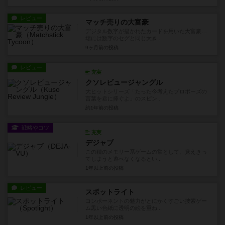
レビュー
マッチ売りの大富豪
デジタル数字が描かれたカードを用いた大富豪…
場には数字のセグと同じ大き...
9ヶ月前
の投稿
レビュー
充実
クソレビュージャングル
大ヒットシリーズ「たった今考えたプロポーズの
言葉を君に捧ぐよ」のスピン...
約1年前
の投稿
戦略やコツ
充実
デジャブ
この種のメモリー系ゲームの常として、覚えきっ
てしまうと遊べなくなるとい...
1年以上前
の投稿
レビュー
スポットライト
コンポーネントの魅力がとにかくすごい捜索ゲー
ム黒い台紙に透明の絵を重ね...
1年以上前
の投稿