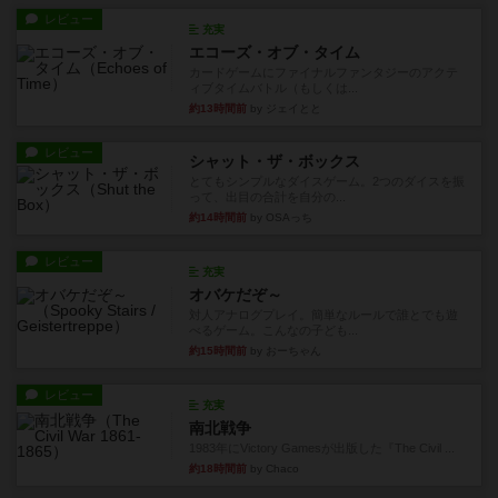
レビュー
充実
エコーズ・オブ・タイム
カードゲームにファイナルファンタジーのアクテ
ィブタイムバトル（もしくは...
約13時間前
by ジェイとと
レビュー
シャット・ザ・ボックス
とてもシンプルなダイスゲーム。2つのダイスを振
って、出目の合計を自分の...
約14時間前
by OSAっち
レビュー
充実
オバケだぞ～
対人アナログプレイ。簡単なルールで誰とでも遊
べるゲーム。こんなの子ども...
約15時間前
by おーちゃん
レビュー
充実
南北戦争
1983年にVictory Gamesが出版した『The Civil ...
約18時間前
by Chaco