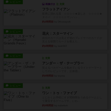
レビュー
画像付き
充実
フラットアイアン
世界に浸れる度 ☆☆☆☆★楽しさ ☆☆☆☆★
タイパ ☆☆☆☆☆マンハッ...
約4時間前
by DKnewyork
レビュー
花火：スターマイン
自分のカードは見えず他のプレイヤーのカードが
見える状態でカードを教えた...
約6時間前
by mob567
レビュー
充実
アンダー・ザ・テーブラー
笑えるバカゲームを集めているライトゲーマーと
してのレビューです。正体隠...
約8時間前
by toyota
レビュー
充実
ワン・トゥ・ファイブ
とにかくお手軽にすき間時間をうめるゲームとし
て重宝するゲームです。いわ...
約9時間前
by nabekoh