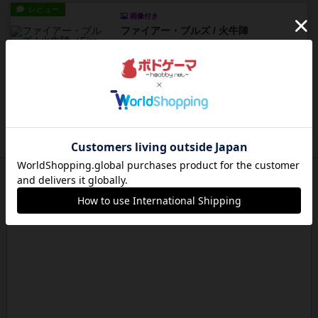
レビュー
画像付き
ファイアー・ブルズ / 火牛陣
火牛を引き連れて敵を殲滅させる。縦か斜めで前2
列まで攻撃できるが、自分...
約20時間前
by うらまこ
レビュー
フリップ７
カードをめくるかパスをするかを決めてパスした
時のカード数字が得点になる...
約21時間前
by mob567