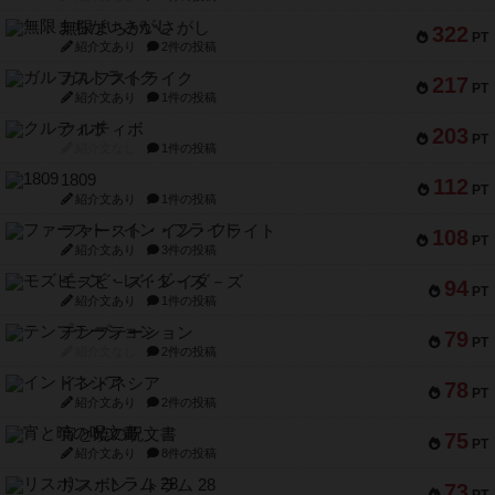
無限まちがいさがし
322
PT
紹介文あり
2件の投稿
ガルフストライク
217
PT
紹介文あり
1件の投稿
クルティボ
203
PT
紹介文なし
1件の投稿
1809
112
PT
紹介文あり
1件の投稿
ファースト・イン・フライト
108
PT
紹介文あり
3件の投稿
モズビ－ズ・レイダ－ズ
94
PT
紹介文あり
1件の投稿
テンプテーション
79
PT
紹介文なし
2件の投稿
インドネシア
78
PT
紹介文あり
2件の投稿
宵と暁の呪文書
75
PT
紹介文あり
8件の投稿
リスボン・トラム 28
73