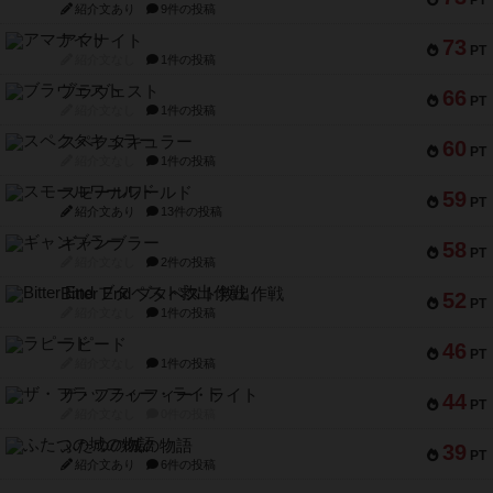
PT
紹介文あり
9件の投稿
アマナイト
73
PT
紹介文なし
1件の投稿
ブラヴェスト
66
PT
紹介文なし
1件の投稿
スペクタキュラー
60
PT
紹介文なし
1件の投稿
スモールワールド
59
PT
紹介文あり
13件の投稿
ギャンブラー
58
PT
紹介文なし
2件の投稿
Bitter End ブタペスト救出作戦
52
PT
紹介文なし
1件の投稿
ラピード
46
PT
紹介文なし
1件の投稿
ザ・フラッフィー・ライト
44
PT
紹介文なし
0件の投稿
ふたつの城の物語
39
PT
紹介文あり
6件の投稿