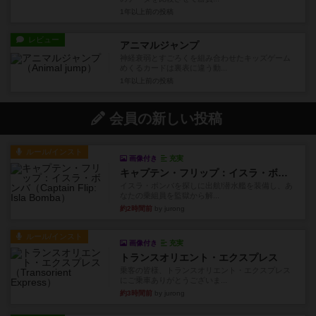
1年以上前
の投稿
レビュー
アニマルジャンプ
神経衰弱とすごろくを組み合わせたキッズゲーム
めくるカードは裏表に違う動...
1年以上前
の投稿
会員の新しい投稿
ルール/インスト
画像付き
充実
キャプテン・フリップ：イスラ・ボンバ
イスラ・ボンバを探しに出航!潜水艦を装備し、あ
なたの乗組員を監獄から解...
約2時間前
by jurong
ルール/インスト
画像付き
充実
トランスオリエント・エクスプレス
乗客の皆様、トランスオリエント・エクスプレス
にご乗車ありがとうございま...
約3時間前
by jurong