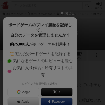
ログイン
閉じる
ボドゲーマTOP
ボードゲームの検索
ナンジャモンジャ・ミドリ
ナンジ
ボードゲームのプレイ履歴を記録し
て、
ナンジャモンジャ おしり
自分のデータを管理しませんか？
としゃんさんのレビュー
約75,000人
がボドゲーマを利用中！
遊んだボードゲームを記録する
2
2
43
トップ
画像
動画
レビュー
カフェ
気になるゲームのレビューを読む
お気に入り作品・所有リストの共
89名
1名
0
9ヶ月前
有
ログイン / 会員登録（10秒）
通常のナンジャモンジャに加えておしりを向けている子も
いるバージョンです。
Google
X
既に出ている子の場合は「◯◯のおしり！」と呼ばなけれ
Apple
Facebook