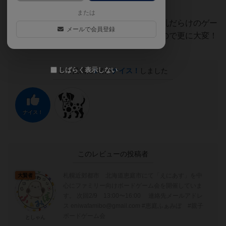
ばなりません。
または
たったこれだけなのですが、ただでさえ混乱だらけのゲー
メールで会員登録
ムは同じ子かどうか認識しないといけないので更に大変！
しばらく表示しない
この投稿に
1
名が
ナイス！
しました
ナイス！
このレビューの投稿者
札幌近郊都市 北海道恵庭市にて「えにあす」を中
大賢者
心にファミリー向けボードゲーム会を開催していま
す。 次回2/9 13:00〜16:00 連絡先メールアドレ
ス eniwafamibo@gmail.com #恵庭ふぁみぼ #親子
ボードゲーム会
としゃん