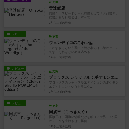
充実
音速飯店
前提１ スピードゲーム前提として「お品書き」
に書かれた料理名は、すべて...
1年以上前
の投稿
レビュー
充実
ウェンディゴのこわい話
こわすぎるという理由で我が家では出禁のゲーム
です。それほどのめり込める...
1年以上前
の投稿
レビュー
充実
ブロックス シャッフル：ポケモンエディション
ブロックスのシャッフルエディションのポケモン
エディションという非常にや...
1年以上前
の投稿
レビュー
充実
国旗王（こっきんぐ）
国旗王は、国旗の情報だけを頼りに世界197ヶ国
のデータを比較させて勝負...
1年以上前
の投稿