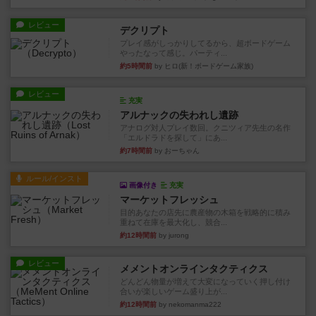
レビュー
デクリプト
プレイ感がしっかりしてるから、超ボードゲーム
やったなって感じ。パーティ...
約5時間前
by ヒロ(新！ボードゲーム家族)
レビュー
充実
アルナックの失われし遺跡
アナログ対人プレイ数回。クニツィア先生の名作
「エルドラドを探して」にあ...
約7時間前
by おーちゃん
ルール/インスト
画像付き
充実
マーケットフレッシュ
目的あなたの店先に農産物の木箱を戦略的に積み
重ねて在庫を最大化し、競合...
約12時間前
by jurong
レビュー
メメントオンラインタクティクス
どんどん物量が増えて大変になっていく押し付け
合いが楽しいゲーム盛り上が...
約12時間前
by nekomanma222