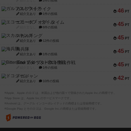
紹介文なし
2件の投稿
ガルフストライク
46
PT
紹介文あり
1件の投稿
エコーズ・オブ・タイム
45
PT
紹介文なし
8件の投稿
スカルキング
45
PT
紹介文あり
12件の投稿
海兵隊
45
PT
紹介文あり
1件の投稿
Bitter End ブタペスト救出作戦
45
PT
紹介文なし
1件の投稿
ドコジャン
42
PT
紹介文あり
10件の投稿
※Apple、Apple のロゴ は、米国および他の国々で登録されたApple Inc.の商標です。
※App Store は、Apple Inc.のサービスマークです。
※Android は、グーグル インコーポレイテッドの商標または登録商標です。
※Google Play とそのロゴは、Google Inc.の商標または登録商標です。