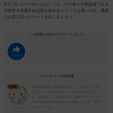
出たプレイヤーがいたとしても、その本人が密謀者である
可能性を考慮すれば票を集めるメリットは薄いため、素直
にお題に沿ったカードを出しましょう。
この投稿に
0
名が
ナイス！
しました
ナイス！
このレビューの投稿者
札幌近郊都市 北海道恵庭市にて「えにあす」を中
大賢者
心にファミリー向けボードゲーム会を開催していま
す。 次回2/9 13:00〜16:00 連絡先メールアドレ
ス eniwafamibo@gmail.com #恵庭ふぁみぼ #親子
ボードゲーム会
としゃん