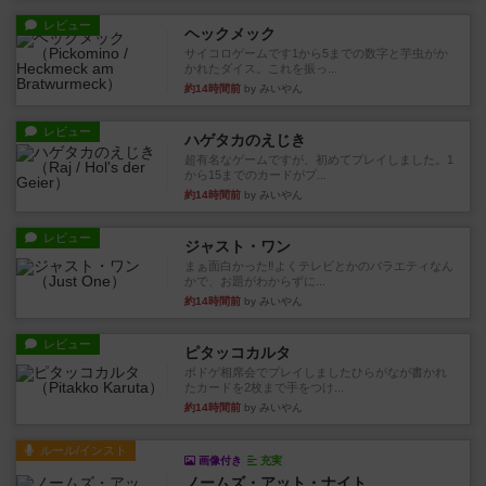
レビュー
ヘックメック
サイコロゲームです1から5までの数字と芋虫がか
かれたダイス。これを振っ...
約14時間前
by みいやん
レビュー
ハゲタカのえじき
超有名なゲームですが、初めてプレイしました。1
から15までのカードがプ...
約14時間前
by みいやん
レビュー
ジャスト・ワン
まぁ面白かった‼️よくテレビとかのバラエティなん
かで、お題がわからずに...
約14時間前
by みいやん
レビュー
ピタッコカルタ
ボドゲ相席会でプレイしましたひらがなが書かれ
たカードを2枚まで手をつけ...
約14時間前
by みいやん
ルール/インスト
画像付き
充実
ノームズ・アット・ナイト