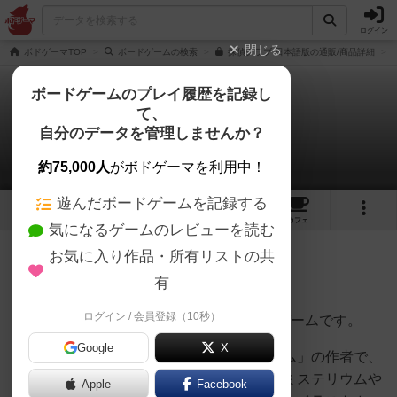
ログイン
閉じる
ボドゲーマTOP
ボードゲームの検索
探偵クラブ 日本語版の通販/商品詳細
ボードゲームのプレイ履歴を記録し
て、
探偵クラブ
自分のデータを管理しませんか？
としゃんさんのレビュー
約75,000人
がボドゲーマを利用中！
遊んだボードゲームを記録する
2
7
66
トップ
画像
動画
レビュー
カフェ
気になるゲームのレビューを読む
お気に入り作品・所有リストの共
176名
0名
0
約2ヶ月前
有
ログイン / 会員登録（10秒）
探偵クラブは正体隠匿系+イラスト連想系ゲームです。
Google
X
同じくイラスト連想系ゲーム「ミステリウム」の作者で、
アートワークも同じであるので、そのままミステリウムや
Apple
Facebook