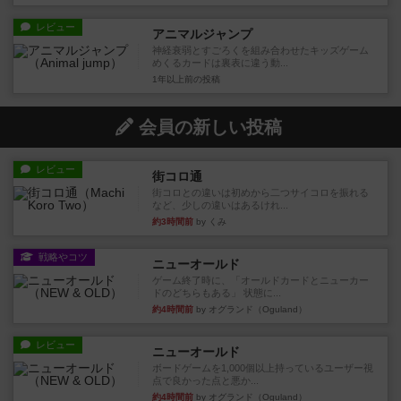
レビュー
アニマルジャンプ
神経衰弱とすごろくを組み合わせたキッズゲーム
めくるカードは裏表に違う動...
1年以上前
の投稿
会員の新しい投稿
レビュー
街コロ通
街コロとの違いは初めから二つサイコロを振れる
など、少しの違いはあるけれ...
約3時間前
by くみ
戦略やコツ
ニューオールド
ゲーム終了時に、「オールドカードとニューカー
ドのどちらもある」 状態に...
約4時間前
by オグランド（Oguland）
レビュー
ニューオールド
ボードゲームを1,000個以上持っているユーザー視
点で良かった点と悪か...
約4時間前
by オグランド（Oguland）