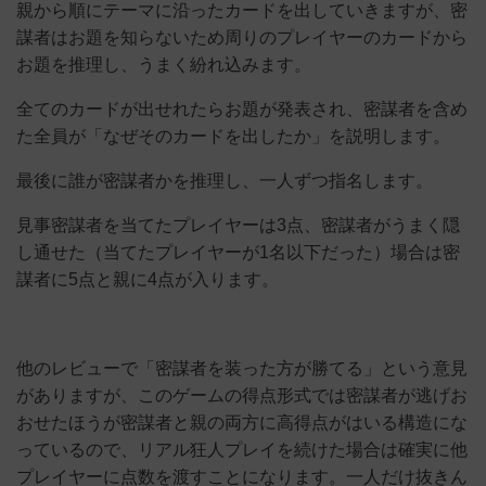
親から順にテーマに沿ったカードを出していきますが、密
謀者はお題を知らないため周りのプレイヤーのカードから
お題を推理し、うまく紛れ込みます。
全てのカードが出せれたらお題が発表され、密謀者を含め
た全員が「なぜそのカードを出したか」を説明します。
最後に誰が密謀者かを推理し、一人ずつ指名します。
見事密謀者を当てたプレイヤーは3点、密謀者がうまく隠
し通せた（当てたプレイヤーが1名以下だった）場合は密
謀者に5点と親に4点が入ります。
他のレビューで「密謀者を装った方が勝てる」という意見
がありますが、このゲームの得点形式では密謀者が逃げお
おせたほうが密謀者と親の両方に高得点がはいる構造にな
っているので、リアル狂人プレイを続けた場合は確実に他
プレイヤーに点数を渡すことになります。一人だけ抜きん