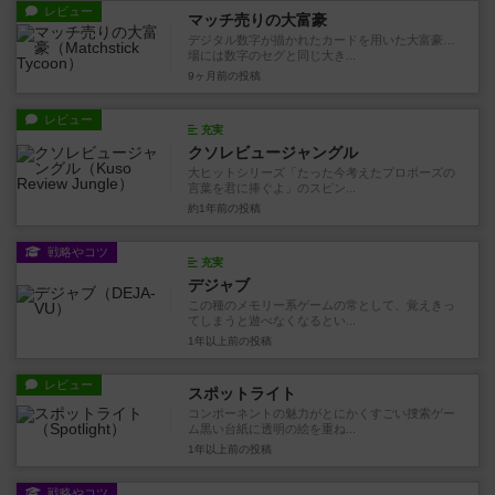
レビュー
マッチ売りの大富豪
デジタル数字が描かれたカードを用いた大富豪…
場には数字のセグと同じ大き...
9ヶ月前
の投稿
レビュー
充実
クソレビュージャングル
大ヒットシリーズ「たった今考えたプロポーズの
言葉を君に捧ぐよ」のスピン...
約1年前
の投稿
戦略やコツ
充実
デジャブ
この種のメモリー系ゲームの常として、覚えきっ
てしまうと遊べなくなるとい...
1年以上前
の投稿
レビュー
スポットライト
コンポーネントの魅力がとにかくすごい捜索ゲー
ム黒い台紙に透明の絵を重ね...
1年以上前
の投稿
戦略やコツ