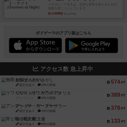
ベネボレンス女王は、忠実な臣民を称えるための
祝宴を開こうとしています。...
約15時間前
by jurong
ボドゲーマのアプリ版はこちら
アクセス数 急上昇中
無限まちがいさがし
574
PT
紹介文あり
2件の投稿
リワイルド：サウスアメリカ
389
PT
紹介文なし
2件の投稿
アンダー・ザ・テーブラー
378
PT
紹介文あり
1件の投稿
宵と暁の呪文書
133
PT
紹介文あり
8件の投稿