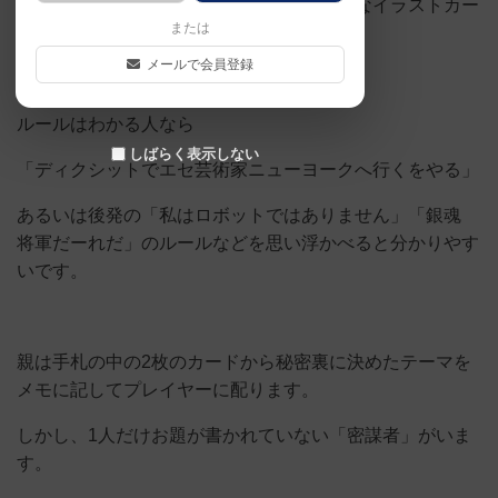
ディクシットにも使えそうな大盤の幻想的なイラストカー
または
ドがたっぷり２００枚入っています。
メールで会員登録
ルールはわかる人なら
しばらく表示しない
「ディクシットでエセ芸術家ニューヨークへ行くをやる」
あるいは後発の「私はロボットではありません」「銀魂
将軍だーれだ」のルールなどを思い浮かべると分かりやす
いです。
親は手札の中の2枚のカードから秘密裏に決めたテーマを
メモに記してプレイヤーに配ります。
しかし、1人だけお題が書かれていない「密謀者」がいま
す。