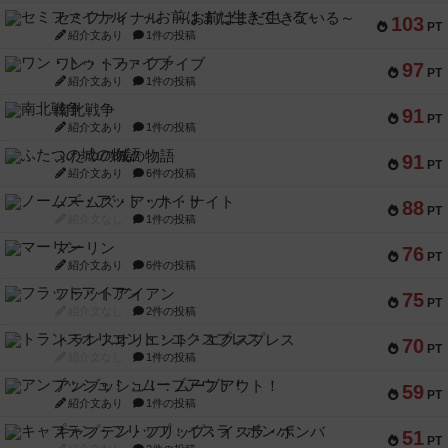
セミファイナル ～お前はまだ生きている～
103
PT
紹介文あり
1件の投稿
ワン・トゥ・ファイブ
97
PT
紹介文あり
1件の投稿
南北戦争
91
PT
紹介文あり
1件の投稿
ふたつの城の物語
91
PT
紹介文あり
6件の投稿
ノームズ・アット・ナイト
88
PT
紹介文なし
1件の投稿
マーリン
76
PT
紹介文あり
6件の投稿
フラットアイアン
75
PT
紹介文なし
2件の投稿
トランスオリエント・エクスプレス
70
PT
紹介文なし
1件の投稿
アンブッシュ！：ムーブアウト！
59
PT
紹介文あり
1件の投稿
キャプテン・フリップ：イスラ・ボンバ
51
PT