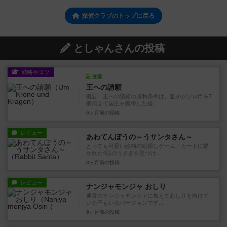
探偵クラブのトップに戻る
としゃんさんの投稿
戦略やコツ
充実
王への請願
概要 王への請願の勝利条件は、誰かがゾロ目を7
個揃えて国王を獲得した後...
6ヶ月前
の投稿
レビュー
あわてんぼうの～うサンタさん～
とっても可愛い絵柄の絵探しゲーム！カードに描
かれた4匹のうさぎを見つけ...
8ヶ月前
の投稿
レビュー
ナンジャモンジャ おしり
通常のナンジャモンジャに加えておしりを向けて
いる子もいるバージョンです...
9ヶ月前
の投稿