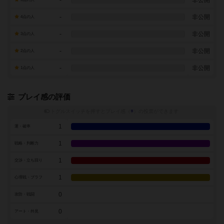
-
非公開
-
非公開
4点の人
-
非公開
3点の人
-
非公開
2点の人
-
非公開
1点の人
プレイ感の評価
トグルスイッチを押すとプレイ感（
※
）の投票ができます
1
運・確率
1
戦略・判断力
1
交渉・立ち回り
1
心理戦・ブラフ
0
攻防・戦闘
0
アート・外見