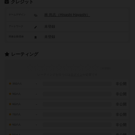
クレジット
林 尚志（Hisashi Hayashi）
ゲームデザイン
未登録
アートワーク
未登録
関連企業/団体
レーティング
レーティングを行うには
ログイン
が必要です
-
非公開
10点の人
-
非公開
9点の人
-
非公開
8点の人
-
非公開
7点の人
-
非公開
6点の人
5点の人