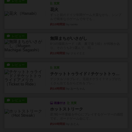
レビュー
充実
花火
ずっと前のドイツ年間ゲーム大賞ながら、シンプ
ルで簡単な小ゲームで今でも...
約10時間前
by tamio
レビュー
無限まちがいさがし
6つの場面カード（表、裏で違う絵）が何枚かあ
り、そのうち3つ選んで、同...
約12時間前
by ジェイとと
レビュー
充実
チケットトゥライド / チケットトゥライドアメリカ
デジタルソロプレイ。元祖チケライ？マップがた
くさん出てるからどれをプレ...
約14時間前
by おーちゃん
レビュー
画像付き
充実
ホットストリーク
星7軽〜中量級を中心にプレイするゲーマーの感想
です。ボードゲーム会にて...
約20時間前
by おとん