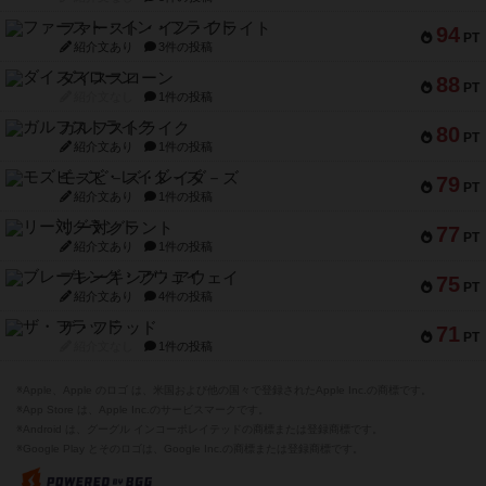
ファースト・イン・フライト
94
PT
紹介文あり
3件の投稿
ダイススローン
88
PT
紹介文なし
1件の投稿
ガルフストライク
80
PT
紹介文あり
1件の投稿
モズビ－ズ・レイダ－ズ
79
PT
紹介文あり
1件の投稿
リー対グラント
77
PT
紹介文あり
1件の投稿
ブレーキング・アウェイ
75
PT
紹介文あり
4件の投稿
ザ・フラッド
71
PT
紹介文なし
1件の投稿
※Apple、Apple のロゴ は、米国および他の国々で登録されたApple Inc.の商標です。
※App Store は、Apple Inc.のサービスマークです。
※Android は、グーグル インコーポレイテッドの商標または登録商標です。
※Google Play とそのロゴは、Google Inc.の商標または登録商標です。