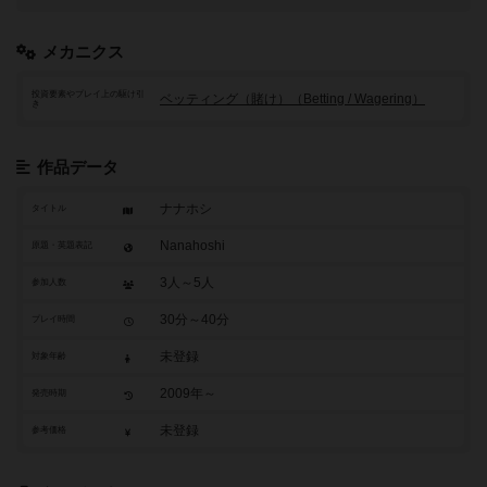
メカニクス
投資要素やプレイ上の駆け引
ベッティング（賭け）（Betting / Wagering）
き
作品データ
ナナホシ
タイトル
Nanahoshi
原題・英題表記
3人～5人
参加人数
30分～40分
プレイ時間
未登録
対象年齢
2009年～
発売時期
未登録
参考価格