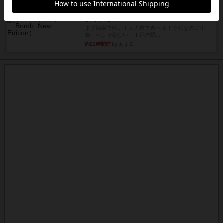
レビュー
画像付き
タイムボム
まず簡単で軽い！大人数で遊べる！それなのに小
箱！何より楽しい！！正体隠...
約22時間前
by あまる