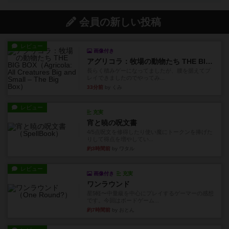
会員の新しい投稿
レビュー
画像付き
アグリコラ：牧場の動物たち THE BIG BOX
長らく積みゲーになってましたが、腰を据えてプ
レイできましたのでやってみ...
33分前
by くみ
レビュー
充実
宵と暁の呪文書
4/5点呪文を修得したり使い魔にトークンを捧げた
りして得点を増やしてい...
約3時間前
by ワタル
レビュー
画像付き
充実
ワンラウンド
星5軽〜中量級を中心にプレイするゲーマーの感想
です。今回はボードゲーム...
約7時間前
by おとん