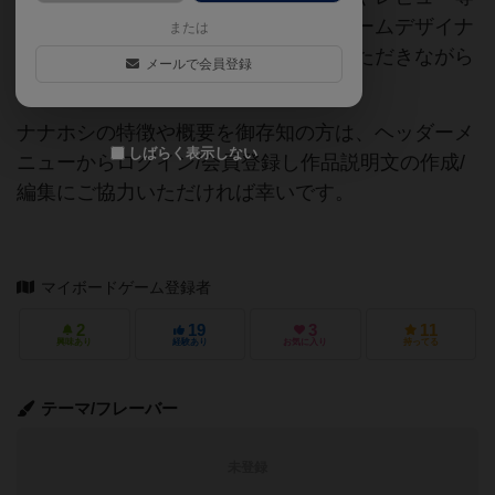
の情報は、ボドゲーマ運営事務局・ゲームデザイナ
または
ーご本人様・有志の皆様にご協力をいただきながら
メールで会員登録
登録されています。
ナナホシの特徴や概要を御存知の方は、ヘッダーメ
しばらく表示しない
ニューからログイン/会員登録し作品説明文の作成/
編集にご協力いただければ幸いです。
マイボードゲーム登録者
2
19
3
11
興味あり
経験あり
お気に入り
持ってる
テーマ/フレーバー
未登録