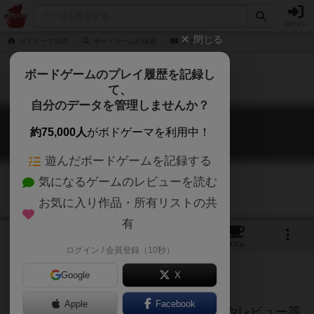
ログイン
閉じる
ボドゲーマTOP
ボードゲームの検索
ナナホシ
ボードゲームのプレイ履歴を記録し
て、
自分のデータを管理しませんか？
ナナホシ
約75,000人
がボドゲーマを利用中！
Nanahoshi
遊んだボードゲームを記録する
気になるゲームのレビューを読む
お気に入り作品・所有リストの共
有
6
トップ
画像
動画
レビュー
カフェ
ログイン / 会員登録（10秒）
Google
X
ご協力ください
Apple
Facebook
当サイトに掲載されている作品説明文やレビュー等