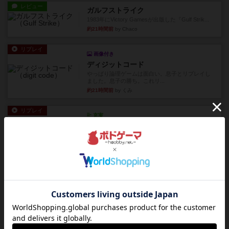
レビュー
ガルフストライク
1983年にVictory Gamesが出版した『Gulf Strik...
約21時間前
by Chaco
リプレイ
画像付き
ディジットコード
やっぱり論理ゲームは面白い。息子とリプレイし
ました。息子の勝ち。これリ...
約21時間前
by くみ
リプレイ
充実
アルゴ
アルゴがとても好きで、たぶんプレイ回数が最も
多いゲームです。なんといっ...
約21時間前
by おとん
リプレイ
画像付き
タイムボム
僕はホントに嘘が下手なようで、すぐバレますみ
んなホント、嘘が上手ですよ...
約22時間前
by あまる