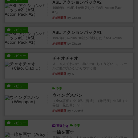
ASL アクションパック#2
1999年にMMP社が出版した『ASL Action Pack
#2』...
約8時間前
by Chaco
レビュー
ASL アクションパック#1
1997年にAvalon Hill社が出版した『ASL Action ...
約9時間前
by Chaco
レビュー
チャオチャオ
３～４人でわいわい遊ぶのにちょうどいい。ルー
ルは他の方が分かりやすく書...
約9時間前
by S
レビュー
充実
ウイングスパン
（全体評価）☆10/6（普通）（難易度）☆4/5（世
界観・見た目）☆5...
約9時間前
by ハシオキ
レビュー
画像付き
充実
一線を画す
簡単に言うと、トリックテイキングでモダンアー