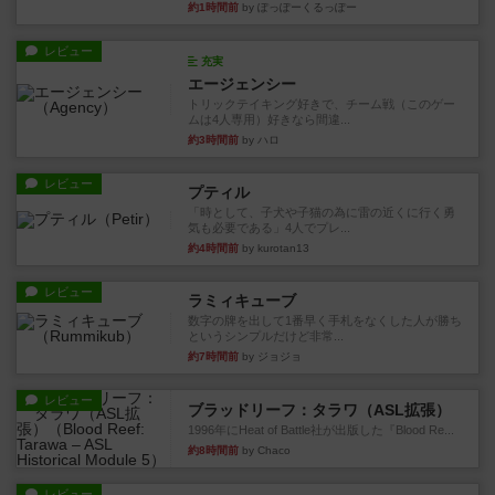
約1時間前
by ぽっぽーくるっぽー
レビュー
充実
エージェンシー
トリックテイキング好きで、チーム戦（このゲー
ムは4人専用）好きなら間違...
約3時間前
by ハロ
レビュー
プティル
「時として、子犬や子猫の為に雷の近くに行く勇
気も必要である」4人でプレ...
約4時間前
by kurotan13
レビュー
ラミィキューブ
数字の牌を出して1番早く手札をなくした人が勝ち
というシンプルだけど非常...
約7時間前
by ジョジョ
レビュー
ブラッドリーフ：タラワ（ASL拡張）
1996年にHeat of Battle社が出版した『Blood Re...
約8時間前
by Chaco
レビュー