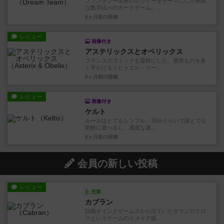
ファンタジー世界のホッケーをテーマにした単純
な数字比べのカードゲーム。...
6ヶ月前
の投稿
レビュー
画像付き
アステリックスとオベリックス
フランスのコミックを題材にした、原作ものを多
く手がけるミヒャエル・リー...
6ヶ月前
の投稿
レビュー
画像付き
ケルト
ルールはとてもシンプル。30分くらいで誰とでも
気軽に遊べるし、適度な運...
6ヶ月前
の投稿
会員の新しい投稿
レビュー
充実
カブラン
以前オインクゲームスから出ていたタウンロクロ
クというゲームのリメイク版...