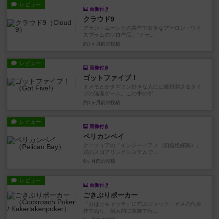
レビュー
画像付き
クラウド9
アラン・ムーンとの共作で有名なアーロン・ワイ
スブラムのソロ作品。"クラ...
約1ヶ月前
の投稿
レビュー
画像付き
ゴットファイブ！
ドメモとかタギロン好きな人には絶対刺さるタイ
プの論理ゲーム。この手のゲ...
約1ヶ月前
の投稿
レビュー
画像付き
ペリカンベイ
クニツィアの『インジーニアス（頭脳絶好調）』
式のスコアリングシステムで...
6ヶ月前
の投稿
レビュー
画像付き
ごきぶりポーカー
『おばけキャッチ』に並ぶジャック・ゼメの代表
作であり、個人的に家族で何...