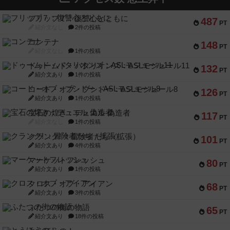
フリップ７：復讐心とともに
487
PT
紹介文なし
2件の投稿
コンテナ
148
PT
紹介文なし
1件の投稿
ドゥームド・バタリオンズ：ASLモジュール11
132
PT
紹介文あり
1件の投稿
コード・オブ・ブシドー：ASLモジュール8
126
PT
紹介文あり
1件の投稿
宝石の煌き：デュエル 偽造者
117
PT
紹介文なし
1件の投稿
クランク! ：冒険者たち（拡張）
101
PT
紹介文あり
4件の投稿
マーケットフレッシュ
80
PT
紹介文あり
1件の投稿
クロス・オブ・アイアン
68
PT
紹介文あり
3件の投稿
ふたつの街の物語
65
PT
紹介文あり
18件の投稿