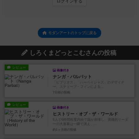
ログインする
モダンアートのトップに戻る
しろくまどっとこむさんの投稿
レビュー
画像付き
ナンガ・パルバット
「ビブリオス」「ハーベイシャス」のデザイナ
ー、スティーブ・フィンによる...
7日前
の投稿
レビュー
画像付き
ヒストリー・オブ・ザ・ワールド
6人で6時間程度内紛で国が崩壊し、英雄的リーダ
ーの大進軍は一瞬で潰え、...
約1ヶ月前
の投稿