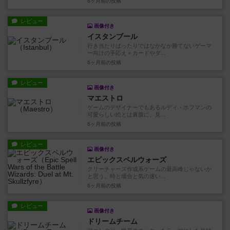
6ヶ月前
の投稿
レビュー
画像付き
イスタンブール
行き当たりばったりではなかなか勝てないゲーマ
ー向けの手応え＋カードやダ...
6ヶ月前
の投稿
レビュー
画像付き
マエストロ
ゲームのデザイナーでもあるルディ・ホフマンの
可愛らしい絵とは裏腹に、見...
6ヶ月前
の投稿
レビュー
画像付き
エピックスペルウォーズ
クリーチャーズ作成系ゲームの最高峰じゃないか
と思う。時と場合と気の迷い...
6ヶ月前
の投稿
レビュー
画像付き
ドリームチーム