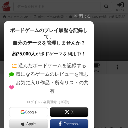
ログイン
閉じる
ボドゲーマTOP
ボードゲームの検索
モダンアート（2025年版）の通販/商品詳
ボードゲームのプレイ履歴を記録し
て、
モダンアート
自分のデータを管理しませんか？
しろくまどっとこむさんのレビュー
約75,000人
がボドゲーマを利用中！
遊んだボードゲームを記録する
10
4
64
303
トップ
画像
動画
レビュー
カフェ
気になるゲームのレビューを読む
お気に入り作品・所有リストの共
384名
3名
0
9ヶ月前
有
ログイン / 会員登録（10秒）
—明日の傑作か？
Google
X
—ゴミ屑同然のポスターか？
Apple
Facebook