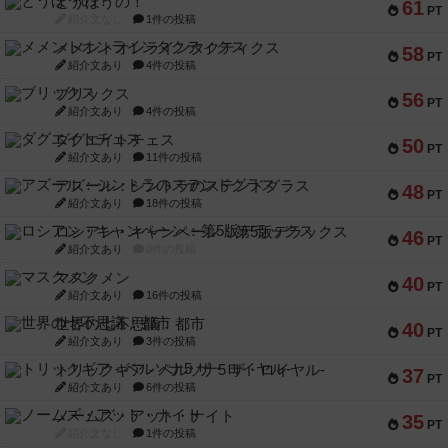
とうほうの！
61
PT
紹介文なし
1件の投稿
メメントオンラインタクティクス
58
PT
紹介文あり
4件の投稿
ブリックス
56
PT
紹介文あり
4件の投稿
ダグエイトチェス
50
PT
紹介文あり
11件の投稿
アズール：シントラのステンドグラス
48
PT
紹介文あり
18件の投稿
ロシアン・キャンペーン：第5版デラックス
46
PT
紹介文あり
0件の投稿
マスクメン
40
PT
紹介文あり
16件の投稿
世界の七不思議：都市
40
PT
紹介文あり
3件の投稿
トリックギア - ペルソナ5 ザ・ロイヤル-
37
PT
紹介文あり
6件の投稿
ノームズ・アット・ナイト
35
PT
紹介文なし
1件の投稿