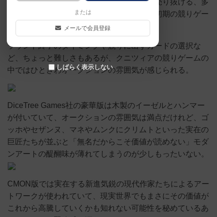
無名アーティストの絵画を買い付け高値で売り抜ける、多
または
様なオークション方式が魅力のクニツィア初期の競りゲー
ムは皮肉の効いたユーモラスな作品だ。
メールで会員登録
ラウンド終了のタイミングや競りに出すカードの選択な
ど、ちょっと難しさもあるが、クニツィアの競りゲームの
しばらく表示しない
中ではひときわオークションの雰囲気が感じられる。
DiceTree Games社の豪華版は木製のイーゼルとハンマー
が付いていて、オークションの雰囲気は満点だけれど、ゴ
ッホやセザンヌ、マネやムンクにクリムトといった実在の
巨匠たちが並ぶと「無名だからこそ価値が読めない」モダ
ンアートの醍醐味が薄れてしまうのが少しもったいない。
CMON版では実在する新進気鋭の現代作家たちによるアー
トワークが使われていて、現実世界でもまさにその価値が
これから高騰していくかも知れない可能性を秘めているあ