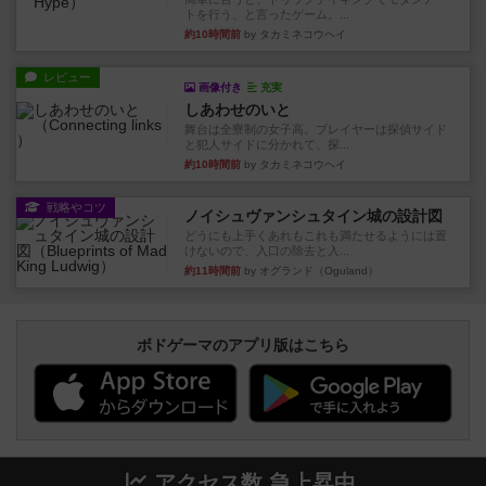
トを行う、と言ったゲーム。...
約10時間前
by タカミネコウヘイ
レビュー
画像付き
充実
しあわせのいと
舞台は全寮制の女子高。プレイヤーは探偵サイド
と犯人サイドに分かれて、探...
約10時間前
by タカミネコウヘイ
戦略やコツ
ノイシュヴァンシュタイン城の設計図
どうにも上手くあれもこれも満たせるようには置
けないので、入口の除去と入...
約11時間前
by オグランド（Oguland）
ボドゲーマのアプリ版はこちら
アクセス数 急上昇中