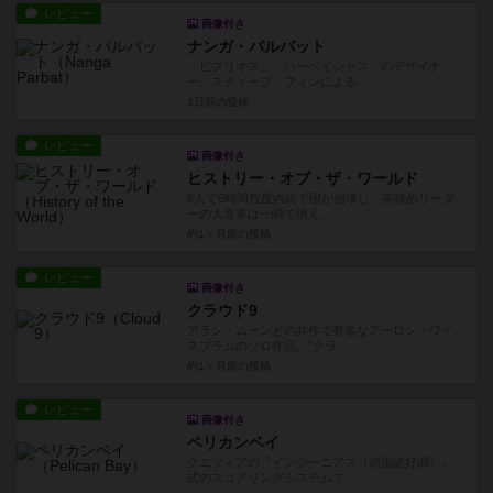
レビュー
画像付き
ナンガ・パルバット
「ビブリオス」「ハーベイシャス」のデザイナ
ー、スティーブ・フィンによる...
3日前
の投稿
レビュー
画像付き
ヒストリー・オブ・ザ・ワールド
6人で6時間程度内紛で国が崩壊し、英雄的リーダ
ーの大進軍は一瞬で潰え、...
約1ヶ月前
の投稿
レビュー
画像付き
クラウド9
アラン・ムーンとの共作で有名なアーロン・ワイ
スブラムのソロ作品。"クラ...
約1ヶ月前
の投稿
レビュー
画像付き
ペリカンベイ
クニツィアの『インジーニアス（頭脳絶好調）』
式のスコアリングシステムで...