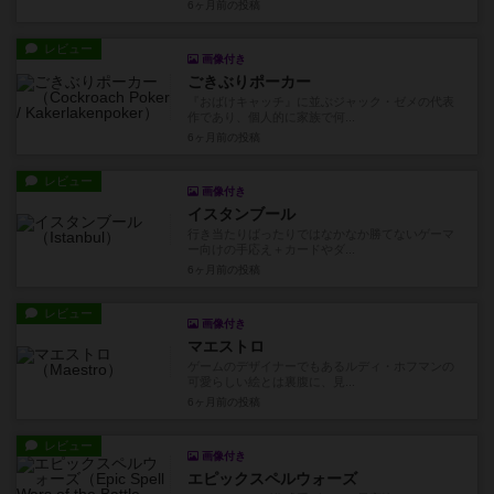
6ヶ月前
の投稿
レビュー
画像付き
ごきぶりポーカー
『おばけキャッチ』に並ぶジャック・ゼメの代表
作であり、個人的に家族で何...
6ヶ月前
の投稿
レビュー
画像付き
イスタンブール
行き当たりばったりではなかなか勝てないゲーマ
ー向けの手応え＋カードやダ...
6ヶ月前
の投稿
レビュー
画像付き
マエストロ
ゲームのデザイナーでもあるルディ・ホフマンの
可愛らしい絵とは裏腹に、見...
6ヶ月前
の投稿
レビュー
画像付き
エピックスペルウォーズ