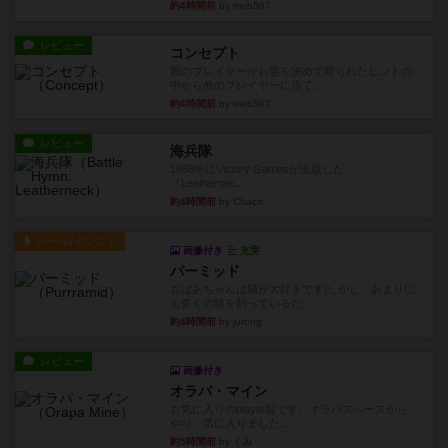
約4時間前
by mob567
レビュー
コンセプト
親のプレイヤーがお題を決めて限られたヒントの
中から他のプレイヤーに当て...
約4時間前
by mob567
レビュー
海兵隊
1988年にVictory Gamesが出版した
『Leathernec...
約4時間前
by Chaco
ルール/インスト
画像付き
充実
パーミッド
おばあちゃんは猫が大好きです!しかし、あまりに
も多くの猫を飼っているた...
約4時間前
by jurong
レビュー
画像付き
オラパ・マイン
お気に入りのplayte製です。オラパスペースから
やり、気に入りました...
約5時間前
by くみ