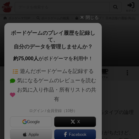
ログイン
閉じる
ボドゲーマTOP
ボードゲームの検索
ゴットファイブ！ 日本語版の通販/商品詳
ボードゲームのプレイ履歴を記録し
て、
ゴットファイブ！
自分のデータを管理しませんか？
しろくまどっとこむさんのレビュー
約75,000人
がボドゲーマを利用中！
遊んだボードゲームを記録する
5
8
65
トップ
画像
動画
レビュー
カフェ
気になるゲームのレビューを読む
お気に入り作品・所有リストの共
198名
0名
0
約1ヶ月前
有
ログイン / 会員登録（10秒）
ドメモとかタギロン好きな人には絶対刺さるタイプの論理
ゲーム。
Google
X
この手のゲームって少し硬派な雰囲気になりがちだけど、
Apple
Facebook