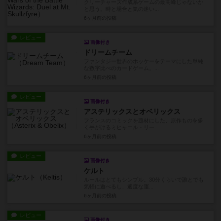
クリーチャーズ作成系ゲームの最高峰じゃないか
と思う。時と場合と気の迷い...
6ヶ月前
の投稿
レビュー
画像付き
ドリームチーム
ファンタジー世界のホッケーをテーマにした単純
な数字比べのカードゲーム。...
6ヶ月前
の投稿
レビュー
画像付き
アステリックスとオベリックス
フランスのコミックを題材にした、原作ものを多
く手がけるミヒャエル・リー...
6ヶ月前
の投稿
レビュー
画像付き
ケルト
ルールはとてもシンプル。30分くらいで誰とでも
気軽に遊べるし、適度な運...
6ヶ月前
の投稿
レビュー
画像付き