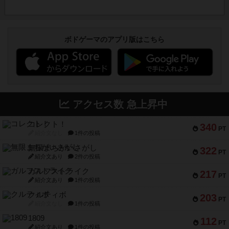
ボドゲーマのアプリ版はこちら
アクセス数 急上昇中
コレクト！
340
PT
紹介文なし
1件の投稿
無限まちがいさがし
322
PT
紹介文あり
2件の投稿
ガルフストライク
217
PT
紹介文あり
1件の投稿
クルティボ
203
PT
紹介文なし
1件の投稿
1809
112
PT
紹介文あり
1件の投稿