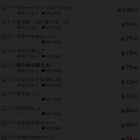
ファースト・イン・フライト
108
PT
紹介文あり
3件の投稿
モズビ－ズ・レイダ－ズ
94
PT
紹介文あり
1件の投稿
テンプテーション
79
PT
紹介文なし
2件の投稿
インドネシア
78
PT
紹介文あり
2件の投稿
宵と暁の呪文書
75
PT
紹介文あり
8件の投稿
リスボン・トラム 28
73
PT
紹介文あり
9件の投稿
アマナイト
73
PT
紹介文なし
1件の投稿
ブラヴェスト
66
PT
紹介文なし
1件の投稿
スペクタキュラー
60
PT
紹介文なし
1件の投稿
スモールワールド
59