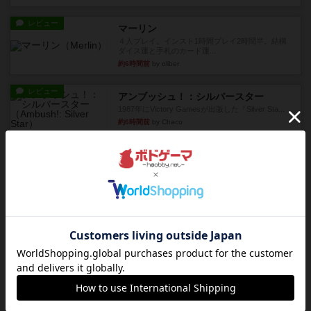
レビュー
マーリン
４人プレイ。インスト1時間プレイ2時間半。結構
ダイス運と手札のカード運...
約6時間前
by oliber
レビュー
アンブッシュ！：シルバースター
1987年にVictory Gamesが出版した『Silver Sta...
約6時間前
by Chaco
レビュー
アンブッシュ！：パープルハート
1985年にVictory Gamesが出版した『Purple Hea...
約6時間前
by Chaco
レビュー
アンブッシュ！：ムーブアウト！
1984年にVictory Gamesが出版した『Move
Out！』...
約6時間前
by Chaco
レビュー
スカルキング
とにかく楽しい！最高のゲームではと思います。
ルールは多少ゲーム慣れした...