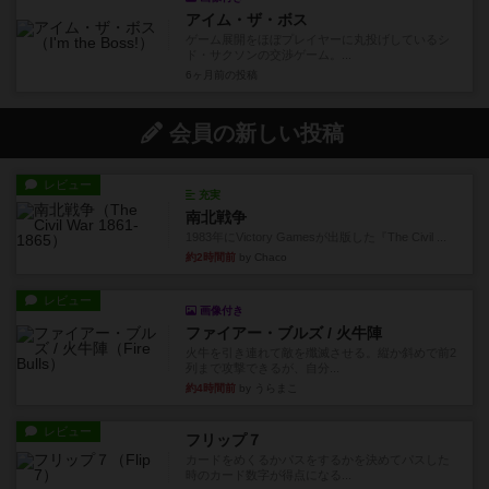
アイム・ザ・ボス
ゲーム展開をほぼプレイヤーに丸投げしているシ
ド・サクソンの交渉ゲーム。...
6ヶ月前
の投稿
会員の新しい投稿
レビュー
充実
南北戦争
1983年にVictory Gamesが出版した『The Civil ...
約2時間前
by Chaco
レビュー
画像付き
ファイアー・ブルズ / 火牛陣
火牛を引き連れて敵を殲滅させる。縦か斜めで前2
列まで攻撃できるが、自分...
約4時間前
by うらまこ
レビュー
フリップ７
カードをめくるかパスをするかを決めてパスした
時のカード数字が得点になる...