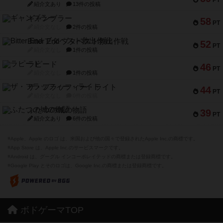
PT
紹介文あり
13件の投稿
ギャンブラー
58
PT
紹介文なし
2件の投稿
Bitter End ブタペスト救出作戦
52
PT
紹介文なし
1件の投稿
ラピード
46
PT
紹介文なし
1件の投稿
ザ・フラッフィー・ライト
44
PT
紹介文なし
0件の投稿
ふたつの城の物語
39
PT
紹介文あり
6件の投稿
※Apple、Apple のロゴ は、米国および他の国々で登録されたApple Inc.の商標です。
※App Store は、Apple Inc.のサービスマークです。
※Android は、グーグル インコーポレイテッドの商標または登録商標です。
※Google Play とそのロゴは、Google Inc.の商標または登録商標です。
ボドゲーマTOP