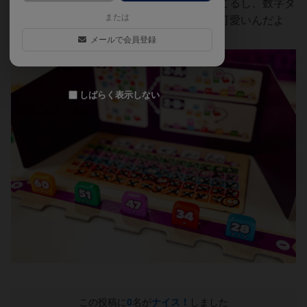
紙ペン方式で推理状況が整理しやすくなってるし、数字タ
または
イルもパックマンのゴーストみたいで妙に可愛いんだよ
ね。
メールで会員登録
しばらく表示しない
この投稿に
0
名が
ナイス！
しました