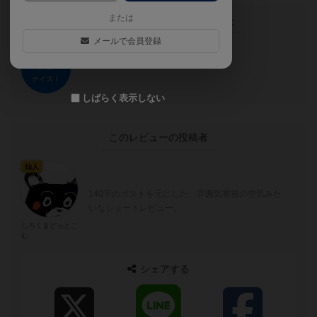
または
この投稿に
0
名が
ナイス！
しました
メールで会員登録
ナイス！
しばらく表示しない
このレビューの投稿者
仙人
140字のポストを元にした、雰囲気重視の空気みた
いなショートレビュー。
しろくまどっとこ
む
シェアする