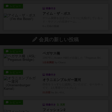
レビュー
画像付き
アイム・ザ・ボス
ゲーム展開をほぼプレイヤーに丸投げしているシ
ド・サクソンの交渉ゲーム。...
6ヶ月前
の投稿
会員の新しい投稿
レビュー
ペガサス橋
1997年にAvalon Hill社が出版した『Pegasus Bri...
1分未満前
by Chaco
レビュー
画像付き
オラニエンブルガー運河
存在をうっすらと認識していたけど、セールやっ
てて、2人専用でワカプレと...
21分前
by みいやん
レビュー
画像付き
充実
フィッシェン2