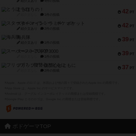
紹介文あり
4件の投稿
とうほうの！
42
PT
紹介文なし
1件の投稿
スターマイン・ラミー ポケット
42
PT
紹介文あり
2件の投稿
海兵隊
39
PT
紹介文あり
1件の投稿
スーパーストア3000
39
PT
紹介文なし
1件の投稿
フリップ７：復讐心とともに
37
PT
紹介文なし
2件の投稿
※Apple、Apple のロゴ は、米国および他の国々で登録されたApple Inc.の商標です。
※App Store は、Apple Inc.のサービスマークです。
※Android は、グーグル インコーポレイテッドの商標または登録商標です。
※Google Play とそのロゴは、Google Inc.の商標または登録商標です。
ボドゲーマTOP