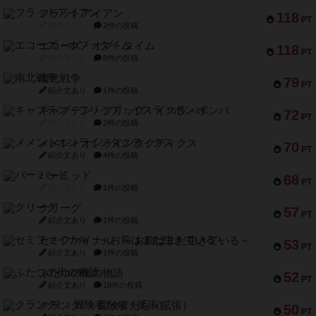
フラットアイアン
118
PT
紹介文なし
2件の投稿
エコーズ・オブ・タイム
118
PT
紹介文なし
8件の投稿
南北戦争
79
PT
紹介文あり
1件の投稿
キャプテン・フリップ：イスラ・ボンバ
72
PT
紹介文なし
2件の投稿
メメントオンラインタクティクス
70
PT
紹介文あり
4件の投稿
パーミッド
68
PT
紹介文なし
1件の投稿
クリーグ
57
PT
紹介文あり
1件の投稿
セミファイナル ～お前はまだ生きている～
53
PT
紹介文あり
1件の投稿
ふたつの街の物語
52
PT
紹介文あり
18件の投稿
クランク! ：冒険者たち（拡張）
50
PT