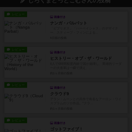
しろくまどっとこむさんの投稿
レビュー
画像付き
ナンガ・パルバット
「ビブリオス」「ハーベイシャス」のデザイナ
ー、スティーブ・フィンによる...
6日前
の投稿
レビュー
画像付き
ヒストリー・オブ・ザ・ワールド
6人で6時間程度内紛で国が崩壊し、英雄的リーダ
ーの大進軍は一瞬で潰え、...
約1ヶ月前
の投稿
レビュー
画像付き
クラウド9
アラン・ムーンとの共作で有名なアーロン・ワイ
スブラムのソロ作品。"クラ...
約1ヶ月前
の投稿
レビュー
画像付き
ゴットファイブ！