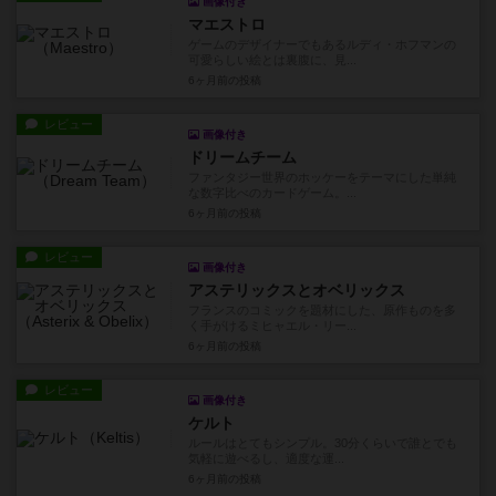
画像付き
マエストロ
ゲームのデザイナーでもあるルディ・ホフマンの
可愛らしい絵とは裏腹に、見...
6ヶ月前
の投稿
レビュー
画像付き
ドリームチーム
ファンタジー世界のホッケーをテーマにした単純
な数字比べのカードゲーム。...
6ヶ月前
の投稿
レビュー
画像付き
アステリックスとオベリックス
フランスのコミックを題材にした、原作ものを多
く手がけるミヒャエル・リー...
6ヶ月前
の投稿
レビュー
画像付き
ケルト
ルールはとてもシンプル。30分くらいで誰とでも
気軽に遊べるし、適度な運...
6ヶ月前
の投稿