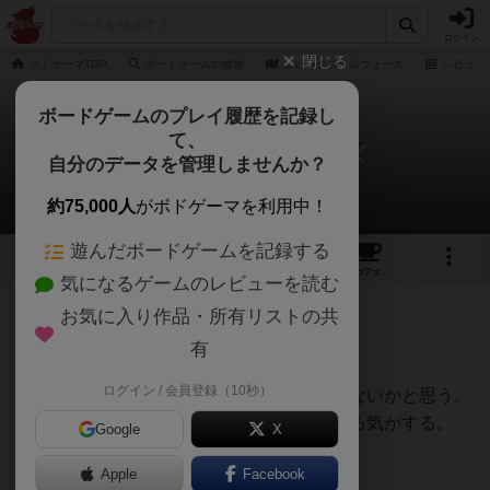
ログイン
閉じる
ボドゲーマTOP
ボードゲームの検索
エピックスペルウォーズ
レビュー
ボードゲームのプレイ履歴を記録し
て、
エピックスペルウォーズ
自分のデータを管理しませんか？
しろくまどっとこむさんのレビュー
約75,000人
がボドゲーマを利用中！
遊んだボードゲームを記録する
6
3
6
トップ
画像
動画
レビュー
カフェ
気になるゲームのレビューを読む
お気に入り作品・所有リストの共
62名
0名
0
6ヶ月前
有
ログイン / 会員登録（10秒）
クリーチャーズ作成系ゲームの最高峰じゃないかと思う。
時と場合と気の迷いによっては徹夜で遊べる気がする。
Google
X
Apple
Facebook