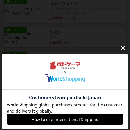
レビュー
ゴットファイブ！
自分の前に背を向けて並ぶ5枚の手札の数字を当て
るゲーム。相手の手札/場...
約3時間前
by daisdice
レビュー
カタン
神ゲー
約3時間前
by アプー
レビュー
充実
ドゥームド・バタリオンズ：ASLモジュール11
『Squad Leader』用の追加マップとして発売され
たマップの#9...
約4時間前
by Chaco
レビュー
クロワ・ド・ゲール：ASLモジュール10
1992年にAvalon Hill社が出版した『Croix de Gu...
約4時間前
by Chaco
レビュー
ガンホー：ASLモジュール9
1992年にAvalon Hill社が出版した『Gung Ho！』
に付...