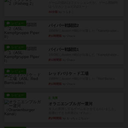
ゲームの流れはフィッシェンだが、ゲーム開始時
はペリカンとエビの2スート...
40分前
by うらまこ
レビュー
パイパー戦闘団2
1996年にAvalon Hill社が出版した『Kampfgruppe...
約1時間前
by Chaco
レビュー
パイパー戦闘団1
1993年にAvalon Hill社が出版した『Kampfgruppe...
約1時間前
by Chaco
レビュー
レッドバリケ－ド工場
1989年にAvalon Hill社が出版した『Red Barrica...
約1時間前
by Chaco
レビュー
充実
オラニエンブルガー運河
友人の所持してるゲームをさせてもらいました。
順番にできる作業のいずれか...
約2時間前
by おっちょこちょい