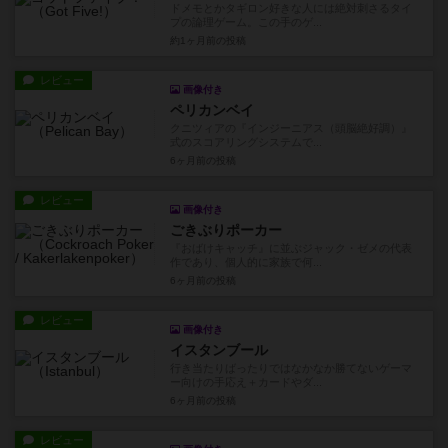
ドメモとかタギロン好きな人には絶対刺さるタイ
プの論理ゲーム。この手のゲ...
約1ヶ月前
の投稿
レビュー
画像付き
ペリカンベイ
クニツィアの『インジーニアス（頭脳絶好調）』
式のスコアリングシステムで...
6ヶ月前
の投稿
レビュー
画像付き
ごきぶりポーカー
『おばけキャッチ』に並ぶジャック・ゼメの代表
作であり、個人的に家族で何...
6ヶ月前
の投稿
レビュー
画像付き
イスタンブール
行き当たりばったりではなかなか勝てないゲーマ
ー向けの手応え＋カードやダ...
6ヶ月前
の投稿
レビュー