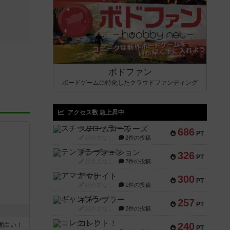
ボドファン
ボードゲームに特化したクラウドファンディング
アクセス数 急上昇中
スチームローラーズ
686
PT
紹介文なし
2件の投稿
テンプテーション
326
PT
紹介文なし
2件の投稿
アマナイト
300
PT
紹介文なし
1件の投稿
ギャンブラー
257
PT
紹介文なし
2件の投稿
コレクト！
240
面白い！
PT