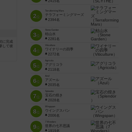
2415名
Terraforming Mars
2
テラフォーミングマーズ
位
2394名
Stone Garden
3
枯山水
位
2281名
初に完成
撃して彼
Viticulture
4
ワイナリーの四季
位
2272名
Agricola
5
アグリコラ
位
2118名
Azul
6
アズール
位
2035名
Splendor
7
宝石の煌き
位
2028名
Wingspan
8
ウイングスパン
位
2006名
7 Wonders
9
世界の七不思議
位
1919名