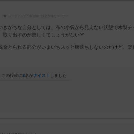
レーティングが非公開に設定されたユーザー
いきがちな自分としては、布の小袋から見えない状態で木製チ
）取り出すのが楽しくてしょうがない^^
税金とられる部分がいまいちスッと腹落ちしないのだけど、楽
この投稿に
2
名が
ナイス！
しました