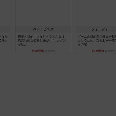
ベラ・ビスタ
フォルフォート
あなた
概要と目的小さな町ベラビスタは、
ゲームの目的砦の建設を最
で最も
風光明媚な公園と曲がりくねった川
させるため、対戦相手を攻
が広が...
らの建...
約13時間前
by jurong
約14時間前
by jurong