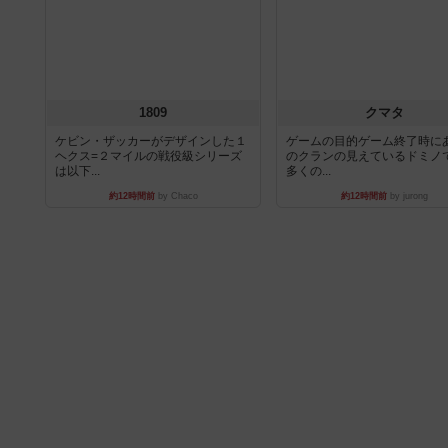
1809
クマタ
ケビン・ザッカーがデザインした１
ゲームの目的ゲーム終了時に
ヘクス=２マイルの戦役級シリーズ
のクランの見えているドミノ
は以下...
多くの...
約12時間前
by Chaco
約12時間前
by jurong