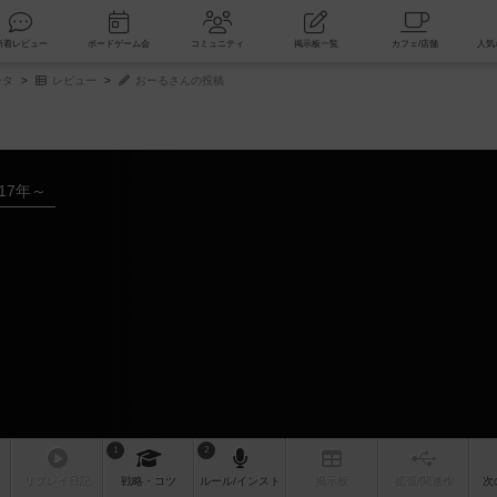
索
新着レビュー
ボードゲーム会
コミュニティ
掲示板一覧
ータ
レビュー
おーるさんの投稿
017年～
1
2
リプレイ
日記
戦略
・コツ
ルール
/インスト
掲示板
拡張/関連
作
次