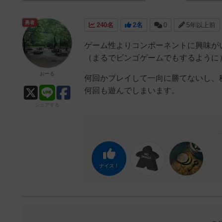
勇者
240名
2名
0
5年以上前
ゲーム性よりコンポーネントに興味が
（まるでビンゴゲームでもするように
おーる
何回かプレイして一向に勝てないし、
何回も遊んでしまいます。
シェアする
ナイス！