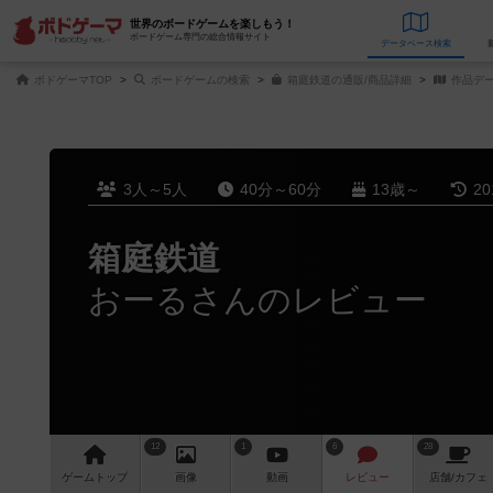
世界のボードゲームを楽しもう！
ボードゲーム専門の総合情報サイト
データベース
検
ボドゲーマTOP
ボードゲームの検索
箱庭鉄道の通販/商品詳細
作品デ
3人～5人
40分～60分
13歳～
2
箱庭鉄道
おーるさんのレビュー
12
1
6
28
ゲーム
トップ
画像
動画
レビュー
店舗/
カフェ