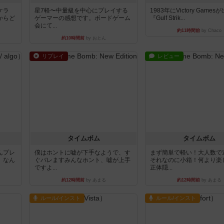
ケラ
星7軽〜中量級を中心にプレイする
1983年にVictory Game
からど
ゲーマーの感想です。ボードゲーム
『Gulf Strik...
会にて...
約11時間前
by Chaco
約10時間前
by おとん
リプレイ
レビュー
タイムボム
タイムボム
んプレ
僕はホントに嘘が下手なようで、す
まず簡単で軽い！大人数で
。なん
ぐバレますみんなホント、嘘が上手
それなのに小箱！何より楽
ですよ...
正体隠...
約12時間前
by あまる
約12時間前
by あまる
ルール/インスト
ルール/インスト