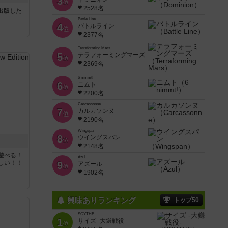
3
位
2528名
sが出版した
Battle Line
4
バトルライン
位
2377名
Terraforming Mars
5
テラフォーミングマーズ
位
2369名
6 nimmt!
6
ニムト
位
2200名
Carcassonne
7
カルカソンヌ
位
2190名
Wingspan
8
ウイングスパン
位
2148名
遊べる！
Azul
しい！！
9
アズール
位
1902名
興味ありランキング
トップ50
SCYTHE
1
サイズ -大鎌戦役-
位