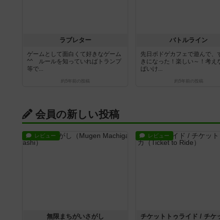
ラブレター
バトルライン
ゲームとして面白くて好きなゲーム
先日ボドゲカフェで遊んで、
^^ ルールを知っていればトランプ
きになった！楽しい～！考え
等で...
ばいけ...
約5年前
の投稿
約5年前
の投稿
会員の新しい投稿
レビュー
レビュー
無限まちがいさがし