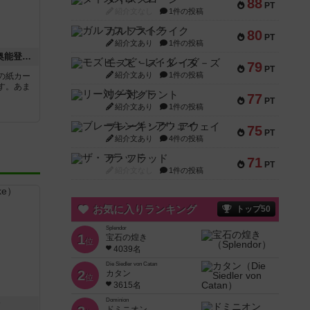
88
PT
紹介文なし
1件の投稿
ガルフストライク
80
PT
紹介文あり
1件の投稿
ごいた / ごいたカード / 奥能登伝承娯楽 ごいた / 天九紙牌
モズビ－ズ・レイダ－ズ
79
PT
紹介文あり
1件の投稿
の紙カー
す。あま
リー対グラント
77
PT
紹介文あり
1件の投稿
ブレーキング・アウェイ
75
PT
紹介文あり
4件の投稿
ザ・フラッド
71
PT
紹介文なし
1件の投稿
お気に入りランキング
トップ50
Splendor
1
宝石の煌き
位
4039名
Die Siedler von Catan
2
カタン
位
3615名
Dominion
ク
ドミニオン