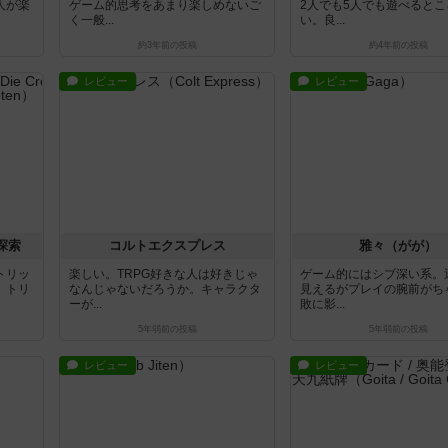
人が楽
ゲーム的思考をあまり楽しめないご
2人でも5人でも遊べるとこ
く一般...
い。良...
約3年前
の投稿
約4年前
の投稿
レビュー
レビュー
探索
コルトエクスプレス
雅々（がが）
トリッ
楽しい。TRPG好きな人は好きじゃ
ゲーム的にはシブ深い系。
。トリ
なんじゃないだろうか。キャラクタ
見えるがプレイの腕前がち
ーが...
敗に影...
5年弱前
の投稿
5年弱前
の投稿
レビュー
レビュー