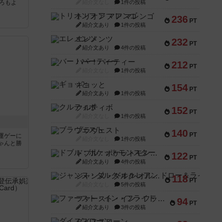
ろもよ
紹介文なし
1件の投稿
トリオンフ ア マレンゴ
236
PT
紹介文あり
1件の投稿
エレメンツ
232
PT
紹介文あり
4件の投稿
バー！パーティー
212
PT
紹介文なし
1件の投稿
ギョッと
154
PT
紹介文あり
1件の投稿
クルティボ
152
PT
紹介文なし
1件の投稿
ブラヴェスト
140
PT
運ゲーに
紹介文なし
1件の投稿
ゃんと勝
ドブル：ポケットモンスター
122
PT
紹介文あり
4件の投稿
ジャンヌ・ダルク-オルレアン ドロー＆ライト
118
PT
紹介文なし
5件の投稿
ファースト・イン・フライト
94
PT
紹介文あり
3件の投稿
ダイススローン