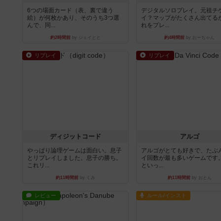
6つの場面カード（表、裏で違う
デジタルソロプレイ。元祖チ
絵）が何枚かあり、そのうち3つ選
イ？マップがたくさん出てる
んで、同...
れをプレ...
約2時間前
by ジェイとと
約4時間前
by おーちゃん
リプレイ
リプレイ
ディジットコード
アルゴ
やっぱり論理ゲームは面白い。息子
アルゴがとても好きで、たぶ
とリプレイしました。息子の勝ち。
イ回数が最も多いゲームです
これリ...
といっ...
約11時間前
by くみ
約11時間前
by おとん
レビュー
ルール/インスト