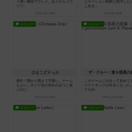
う薄い興味でプレイ。あとからジワ
ニケーション制限に熱中した
ジワ...
しめる...
2年以上前
の投稿
約3年前
の投稿
レビュー
レビュー
ひよこどりっぷ
ザ・クルー：第９惑星の
傑作！隅から隅まで可愛い。ゲーム
このゲームに出会って初めて
もよい。ボドゲ会の初めのほうに遊
クテイキングが好きになった
ぶのに...
テを好...
4年以上前
の投稿
4年以上前
の投稿
レビュー
レビュー