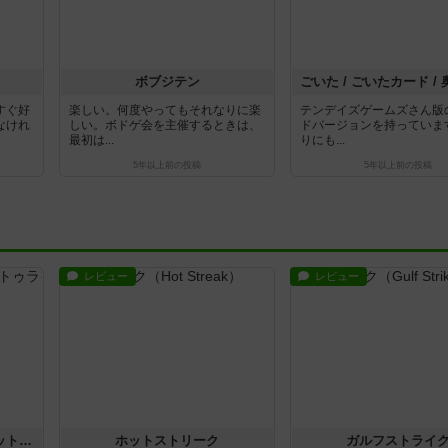
ボブジテン
すぐ好
楽しい。何度やってもそれなりに楽
テンデイズゲームズさん版
なけれ
しい。ボドゲ会を主催するときは、
ドバージョンを持っていま
最初は...
りにも...
5年以上前
の投稿
5年以上前
の投稿
レビュー
レビュー
チケットトゥライド / チケットトゥライドアメリカ
ホットストリーク
ガルフストライ