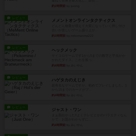
重ねて在庫を最大化し、競合...
約2時間前
by jurong
レビュー
メメントオンラインタクティクス
どんどん物量が増えて大変になっていく押し付け
合いが楽しいゲーム盛り上が...
約3時間前
by nekomanma222
レビュー
ヘックメック
サイコロゲームです1から5までの数字と芋虫がか
かれたダイス。これを振っ...
約4時間前
by みいやん
レビュー
ハゲタカのえじき
超有名なゲームですが、初めてプレイしました。1
から15までのカードがプ...
約4時間前
by みいやん
レビュー
ジャスト・ワン
まぁ面白かった‼️よくテレビとかのバラエティなん
かで、お題がわからずに...
約4時間前
by みいやん