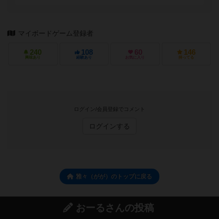
マイボードゲーム登録者
240
108
60
146
興味あり
経験あり
お気に入り
持ってる
ログイン/会員登録でコメント
ログインする
雅々（がが）のトップに戻る
おーるさんの投稿