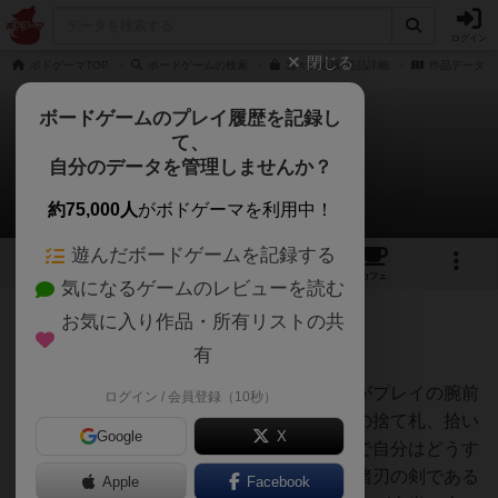
ログイン
閉じる
ボドゲーマTOP
ボードゲームの検索
雅々の通販/商品詳細
作品データ
ボードゲームのプレイ履歴を記録し
て、
雅々（がが）
自分のデータを管理しませんか？
おーるさんのレビュー
約75,000人
がボドゲーマを利用中！
遊んだボードゲームを記録する
4
1
13
13
トップ
画像
動画
レビュー
カフェ
気になるゲームのレビューを読む
お気に入り作品・所有リストの共
630名
1名
0
5年弱前
有
レーティングが非公開に設定されたユーザー
ゲーム的にはシブ深い系。運ゲーに見えるがプレイの腕前
ログイン / 会員登録（10秒）
がちゃんと勝敗に影響すると思う。他の人の捨て札、拾い
Google
X
札から手札の内をうっすらでも予測した上で自分はどうす
るか考えられるようになってからが本番。諸刃の剣である
Apple
Facebook