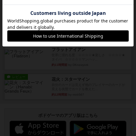
ルール/インスト
画像付き
充実
トランスオリエント・エクスプレス
乗客の皆様、トランスオリエント・エクスプレス
にご乗車ありがとうございま...
約9時間前
by jurong
レビュー
画像付き
充実
フラットアイアン
世界に浸れる度 ☆☆☆☆★楽しさ ☆☆☆☆★
タイパ ☆☆☆☆☆マンハッ...
約11時間前
by DKnewyork
レビュー
花火：スターマイン
自分のカードは見えず他のプレイヤーのカードが
見える状態でカードを教えた...
約12時間前
by mob567
ボドゲーマのアプリ版はこちら