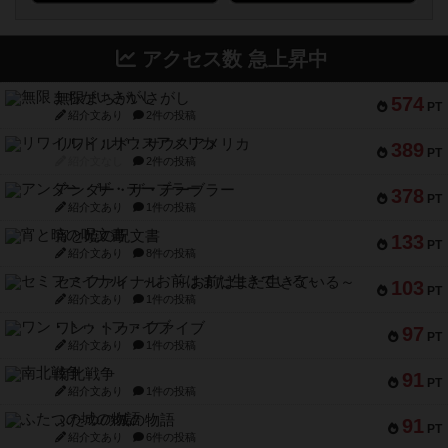
アクセス数 急上昇中
無限まちがいさがし
574
PT
紹介文あり
2件の投稿
リワイルド：サウスアメリカ
389
PT
紹介文なし
2件の投稿
アンダー・ザ・テーブラー
378
PT
紹介文あり
1件の投稿
宵と暁の呪文書
133
PT
紹介文あり
8件の投稿
セミファイナル ～お前はまだ生きている～
103
PT
紹介文あり
1件の投稿
ワン・トゥ・ファイブ
97
PT
紹介文あり
1件の投稿
南北戦争
91
PT
紹介文あり
1件の投稿
ふたつの城の物語
91
PT
紹介文あり
6件の投稿