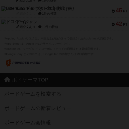
紹介文あり
1件の投稿
Bitter End ブタペスト救出作戦
45
PT
紹介文なし
1件の投稿
ドコジャン
42
PT
紹介文あり
10件の投稿
※Apple、Apple のロゴ は、米国および他の国々で登録されたApple Inc.の商標です。
※App Store は、Apple Inc.のサービスマークです。
※Android は、グーグル インコーポレイテッドの商標または登録商標です。
※Google Play とそのロゴは、Google Inc.の商標または登録商標です。
ボドゲーマTOP
ボードゲームを検索する
ボードゲームの新着レビュー
ボードゲーム会情報