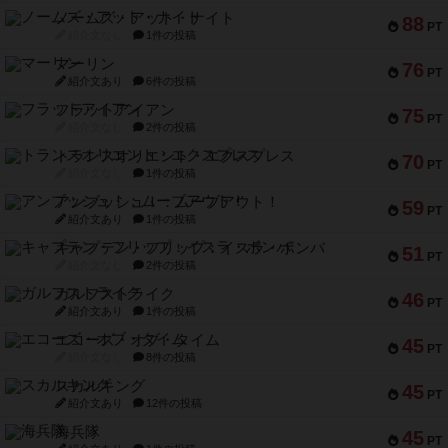
ノームズ・アット・ナイト
88
PT
紹介文なし
1件の投稿
マーリン
76
PT
紹介文あり
6件の投稿
フラットアイアン
75
PT
紹介文なし
2件の投稿
トランスオリエント・エクスプレス
70
PT
紹介文なし
1件の投稿
アンブッシュ！：ムーブアウト！
59
PT
紹介文あり
1件の投稿
キャプテン・フリップ：イスラ・ボンバ
51
PT
紹介文なし
2件の投稿
ガルフストライク
46
PT
紹介文あり
1件の投稿
エコーズ・オブ・タイム
45
PT
紹介文なし
8件の投稿
スカルキング
45
PT
紹介文あり
12件の投稿
海兵隊
45
PT