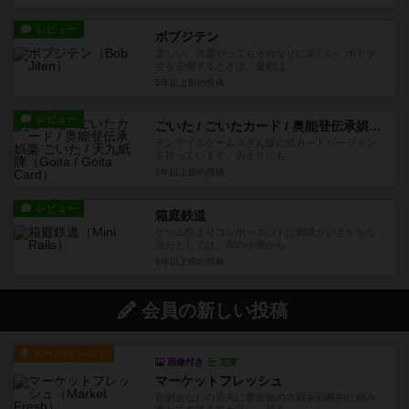
レビュー
ボブジテン
楽しい。何度やってもそれなりに楽しい。ボドゲ
会を主催するときは、最初は...
5年以上前
の投稿
レビュー
ごいた / ごいたカード / 奥能登伝承娯楽 ごいた / 天九紙牌
テンデイズゲームズさん版の紙カードバージョン
を持っています。あまりにも...
5年以上前
の投稿
レビュー
箱庭鉄道
ゲーム性よりコンポーネントに興味がいきがちな
自分としては、布の小袋から...
5年以上前
の投稿
会員の新しい投稿
ルール/インスト
画像付き
充実
マーケットフレッシュ
目的あなたの店先に農産物の木箱を戦略的に積み