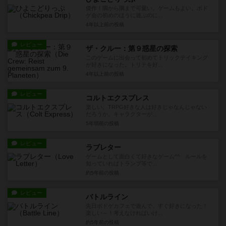
傑作！隅から隅まで可愛い。ゲームもよい。ボド
ゲ会の初めのほうに遊ぶのに...
4年以上前
の投稿
レビュー
ザ・クルー：第９惑星の探索
このゲームに出会って初めてトリックテイキング
が好きになった。トリテを好...
4年以上前
の投稿
レビュー
コルトエクスプレス
楽しい。TRPG好きな人は好きじゃなんじゃない
だろうか。キャラクターが...
5年弱前
の投稿
レビュー
ラブレター
ゲームとして面白くて好きなゲーム^^ ルールを
知っていればトランプ等で...
約5年前
の投稿
レビュー
バトルライン
先日ボドゲカフェで遊んで、すぐ好きになった！
楽しい～！考えなければいけ...
約5年前
の投稿