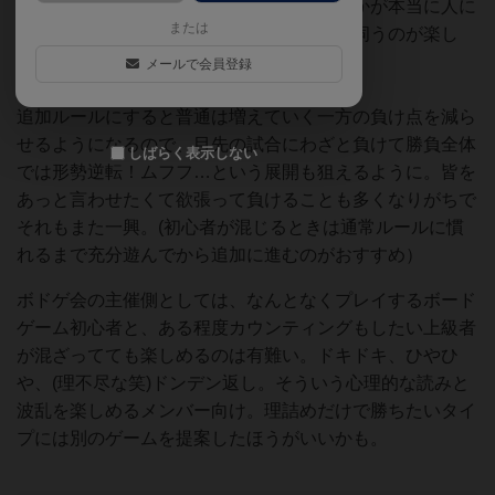
万神・鬼・剣のジレンマとどう付き合うのかが本当に人に
または
よってそれぞれで、そこから見える個性を伺うのが楽し
い。
メールで会員登録
追加ルールにすると普通は増えていく一方の負け点を減ら
せるようになるので、目先の試合にわざと負けて勝負全体
しばらく表示しない
では形勢逆転！ムフフ…という展開も狙えるように。皆を
あっと言わせたくて欲張って負けることも多くなりがちで
それもまた一興。(初心者が混じるときは通常ルールに慣
れるまで充分遊んでから追加に進むのがおすすめ）
ボドゲ会の主催側としては、なんとなくプレイするボード
ゲーム初心者と、ある程度カウンティングもしたい上級者
が混ざってても楽しめるのは有難い。ドキドキ、ひやひ
や、(理不尽な笑)ドンデン返し。そういう心理的な読みと
波乱を楽しめるメンバー向け。理詰めだけで勝ちたいタイ
プには別のゲームを提案したほうがいいかも。