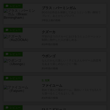
レビュー
ブラス：バーミンガム
BGG1位作品を体験してみようという薄い興味で
プレイ。あとからジワジワ...
2年以上前
の投稿
レビュー
クズーカ
宇宙のほうのクルーにおけるコミュニケーション
制限に熱中した人が楽しめる...
約3年前
の投稿
レビュー
ウボンゴ
なんだかんだ楽しい！子どもさんやゲーム的思考
をあまり楽しめないごく一般...
約3年前
の投稿
レビュー
充実
ファイユーム
初めて遊んだ重めゲーム。面白い！2人でも5人で
も遊べるところもよい。良...
約4年前
の投稿
レビュー
ひよこどりっぷ