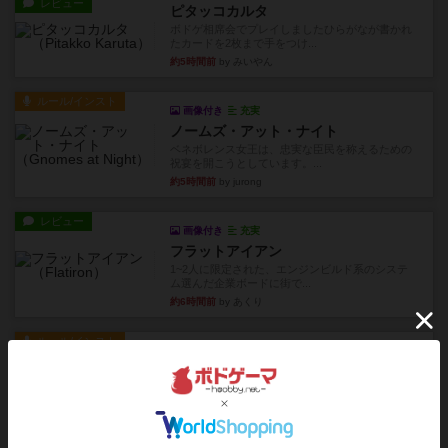
レビュー
ピタッコカルタ
ボドゲ相席会でプレイしましたひらがなが書かれ
たカードを2枚まで手をつけ...
約5時間前
by みいやん
ルール/インスト
画像付き
充実
ノームズ・アット・ナイト
ベネボレンス女王は、忠実な臣民を称えるための
祝宴を開こうとしています。...
約5時間前
by jurong
レビュー
画像付き
充実
フラットアイアン
1~2人に限定された、エンジンビルド系のシステ
ム選んだ企業ボードに街で...
約6時間前
by あくり
ルール/インスト
画像付き
充実
キャプテン・フリップ：イスラ・ボンバ
イスラ・ボンバを探しに出航!潜水艦を装備し、あ
なたの乗組員を監獄から解...
約9時間前
by jurong