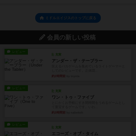
ミドルエイジスのトップに戻る
会員の新しい投稿
レビュー
充実
アンダー・ザ・テーブラー
笑えるバカゲームを集めているライトゲーマーと
してのレビューです。正体隠...
約2時間前
by toyota
レビュー
充実
ワン・トゥ・ファイブ
とにかくお手軽にすき間時間をうめるゲームとし
て重宝するゲームです。いわ...
約3時間前
by nabekoh
レビュー
充実
エコーズ・オブ・タイム