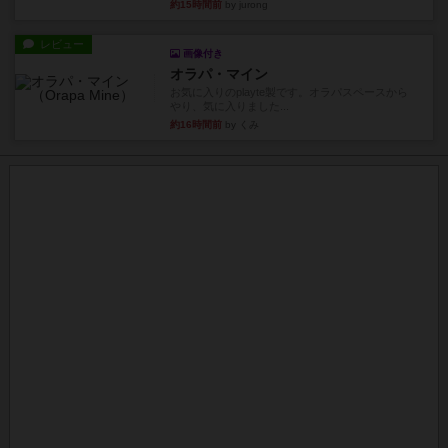
約15時間前
by jurong
レビュー
画像付き
オラパ・マイン
お気に入りのplayte製です。オラパスペースから
やり、気に入りました...
約16時間前
by くみ