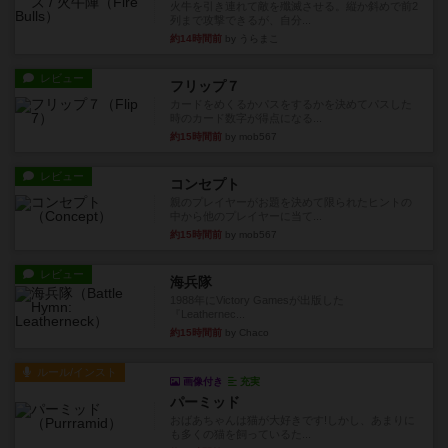
火牛を引き連れて敵を殲滅させる。縦か斜めで前2
列まで攻撃できるが、自分...
約14時間前
by うらまこ
レビュー
フリップ７
カードをめくるかパスをするかを決めてパスした
時のカード数字が得点になる...
約15時間前
by mob567
レビュー
コンセプト
親のプレイヤーがお題を決めて限られたヒントの
中から他のプレイヤーに当て...
約15時間前
by mob567
レビュー
海兵隊
1988年にVictory Gamesが出版した
『Leathernec...
約15時間前
by Chaco
ルール/インスト
画像付き
充実
パーミッド
おばあちゃんは猫が大好きです!しかし、あまりに
も多くの猫を飼っているた...