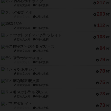
ガルフストライク
217
PT
紹介文あり
1件の投稿
クルティボ
203
PT
紹介文なし
1件の投稿
1809
112
PT
紹介文あり
1件の投稿
ファースト・イン・フライト
108
PT
紹介文あり
3件の投稿
モズビ－ズ・レイダ－ズ
94
PT
紹介文あり
1件の投稿
テンプテーション
79
PT
紹介文なし
2件の投稿
インドネシア
78
PT
紹介文あり
2件の投稿
宵と暁の呪文書
75
PT
紹介文あり
8件の投稿
リスボン・トラム 28
73
PT
紹介文あり
9件の投稿
アマナイト
73
PT
紹介文なし
1件の投稿