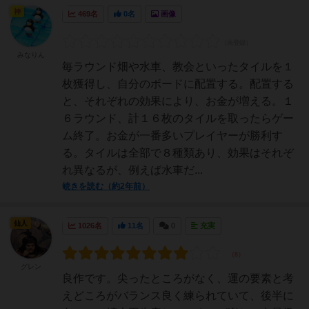
神
469名
0名
画像
みなりん
毎ラウンド畑や水車、教会といったタイルを１
枚獲得し、自分のボードに配置する。配置する
と、それぞれの効果により、お金が増える。１
６ラウンド、計１６枚のタイルを取ったらゲー
ム終了。お金が一番多いプレイヤーが勝利す
る。タイルは全部で８種類あり、効果はそれぞ
れ異なるが、例えば水車だ...
続きを読む（約2年前）
仙人
1026名
11名
0
充実
グレン
良作です。尖ったところがなく、運の要素と考
えどころがバランス良く練られていて、後半に