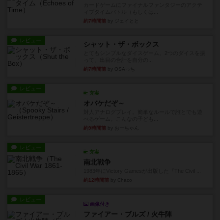
カードゲームにファイナルファンタジーのアクテ
ィブタイムバトル（もしくは...
約7時間前
by ジェイとと
レビュー
シャット・ザ・ボックス
とてもシンプルなダイスゲーム。2つのダイスを振
って、出目の合計を自分の...
約7時間前
by OSAっち
レビュー
充実
オバケだぞ～
対人アナログプレイ。簡単なルールで誰とでも遊
べるゲーム。こんなの子ども...
約9時間前
by おーちゃん
レビュー
充実
南北戦争
1983年にVictory Gamesが出版した『The Civil ...
約12時間前
by Chaco
レビュー
画像付き
ファイアー・ブルズ / 火牛陣