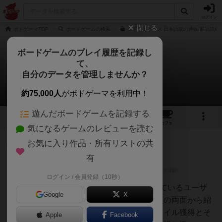
ログイン
閉じる
ボドゲーマTOP
ボードゲームの検索
ミドルエイジス 日本語版の通販/商品詳細
ボードゲームのプレイ履歴を記録し
て、
ミドルエイジス
自分のデータを管理しませんか？
5件のレビュー
約75,000人
がボドゲーマを利用中！
遊んだボードゲームを記録する
6
5
23
トップ
画像
動画
レビュー
カフェ
気になるゲームのレビューを読む
お気に入り作品・所有リストの共
神
234名
0名
有
ログイン / 会員登録（10秒）
オグランド
（Oguland）
ボードゲームを1,000個以上持っているユーザ
Google
X
ー視点で良かった点と悪かった点の両面から紹
介します！ミドルエイジスは、タイル獲得とそ
Apple
Facebook