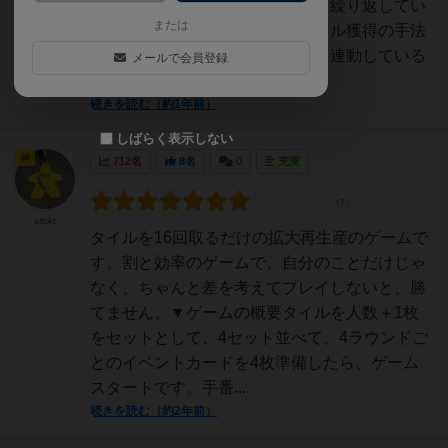
の獲得したタイルの効果の処理を繰り返してい
または
く面白いボードゲームです！タイル獲得の手法
がキングドミノと同様で手番順と連動している
メールで会員登録
のに加えて、タイル...
続きを読む（約1年前）
しばらく表示しない
神
712名
8名
0
充実
atckt
タイルを16回取るだけの拡大再生産のゲームで
す。割と効率のゲームで、自分のことだけじゃ
なく、ちゃんと差を考えてプレイしないと、勝
てません。▼ゲームの概要タイルを人数＋1枚
をセットとして、4セット並べて、4ラウンドご
とのイベントカードを4枚準備したら、ゲーム
スタートです。手番...
続きを読む（約2年前）