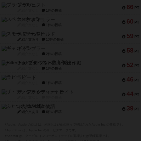
ブラヴェスト
66
PT
紹介文なし
1件の投稿
スペクタキュラー
60
PT
紹介文なし
1件の投稿
スモールワールド
59
PT
紹介文あり
13件の投稿
ギャンブラー
58
PT
紹介文なし
2件の投稿
Bitter End ブタペスト救出作戦
52
PT
紹介文なし
1件の投稿
ラピード
46
PT
紹介文なし
1件の投稿
ザ・フラッフィー・ライト
44
PT
紹介文なし
0件の投稿
ふたつの城の物語
39
PT
紹介文あり
6件の投稿
※Apple、Apple のロゴ は、米国および他の国々で登録されたApple Inc.の商標です。
※App Store は、Apple Inc.のサービスマークです。
※Android は、グーグル インコーポレイテッドの商標または登録商標です。