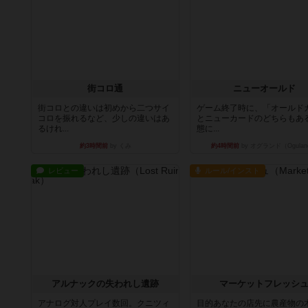
街コロ通
ニューオールド
街コロとの違いは初めから二つサイ
ゲーム終了時に、「オールド
コロを振れるなど、少しの違いはあ
とニューカードのどちらもある
るけれ...
態に...
約3時間前
by くみ
約4時間前
by オグランド（Ogulan
レビュー
ルール/インスト
アルナックの失われし遺跡
マーケットフレッシ
アナログ対人プレイ数回。クニツィ
目的あなたの店先に農産物の