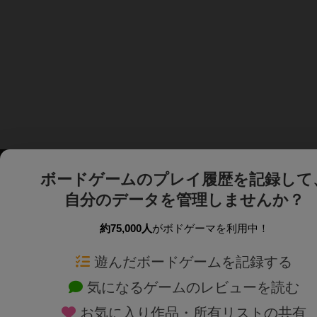
ボードゲームのプレイ履歴を記録して
自分のデータを管理しませんか？
約75,000人
がボドゲーマを利用中！
ボドゲーマTOP
ボードゲーム通販
遊んだボードゲームを記録する
気になるゲームのレビューを読む
ボードゲームを検索する
新作・再入荷情報
お気に入り作品・所有リストの共有
ボードゲームの新着レビュー
定番ボードゲームの通販