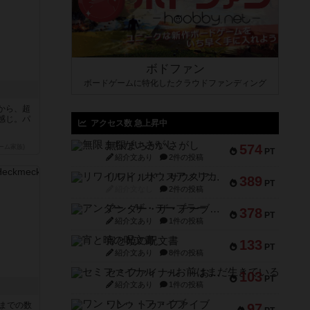
ボドファン
ボードゲームに特化したクラウドファンディング
から、超
感じ。パ
アクセス数 急上昇中
無限まちがいさがし
574
ーム家族)
PT
紹介文あり
2件の投稿
リワイルド：サウスアメリカ
389
PT
紹介文なし
2件の投稿
アンダー・ザ・テーブラー
378
PT
紹介文あり
1件の投稿
宵と暁の呪文書
133
PT
紹介文あり
8件の投稿
セミファイナル ～お前はまだ生きている～
103
PT
紹介文あり
1件の投稿
ワン・トゥ・ファイブ
5までの数
97