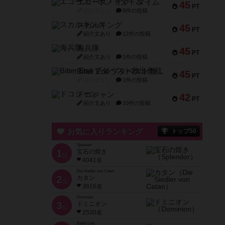
エコーズ・オブ・タイム
45
PT
紹介文なし
8件の投稿
スカルキング
45
PT
紹介文あり
12件の投稿
海兵隊
45
PT
紹介文あり
1件の投稿
Bitter End ブタペスト救出作戦
45
PT
紹介文なし
1件の投稿
ドコジャン
42
PT
紹介文あり
10件の投稿
お気に入りランキング
トップ50
Splendor
1
宝石の煌き
位
4041名
Die Siedler von Catan
2
カタン
位
3616名
Dominion
3
ドミニオン
位
2530名
Battle Line