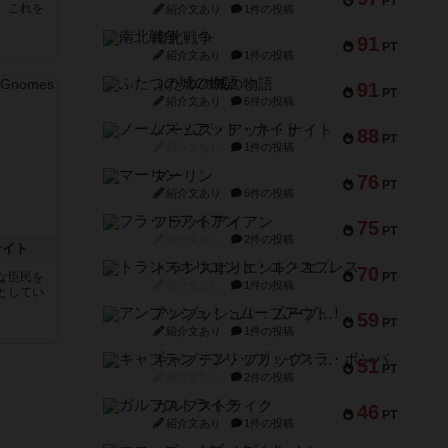
PT
。これを
紹介文あり
1件の投稿
南北戦争
91
PT
紹介文あり
1件の投稿
ふたつの城の物語
91
PT
紹介文あり
6件の投稿
ノームズ・アット・ナイト
88
PT
紹介文なし
1件の投稿
マーリン
76
PT
紹介文あり
6件の投稿
フラットアイアン
75
PT
紹介文なし
2件の投稿
ナイト
トランスオリエント・エクスプレス
70
な臣民を
PT
紹介文なし
1件の投稿
としてい
アンブッシュ！：ムーブアウト！
59
PT
紹介文あり
1件の投稿
キャプテン・フリップ：イスラ・ボンバ
51
PT
紹介文なし
2件の投稿
ガルフストライク
46
PT
紹介文あり
1件の投稿