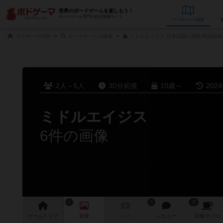
世界のボードゲームを楽しもう！
ボードゲーム専門の総合情報サイト
データベース
検
ボドゲーマTOP
ボードゲームの検索
ミドルエイジス 日本語版の通販/商品詳細
2人～5人
30分前後
10歳～
202
ミドルエイジス
6件の画像
6
5
23
ゲーム
トップ
画像
動画
レビュー
店舗/
カフェ