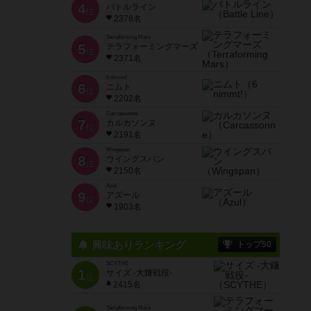
4
バトルライン
位
2378名
Terraforming Mars
5
テラフォーミングマーズ
位
2371名
6 nimmt!
6
ニムト
位
2202名
Carcassonne
7
カルカソンヌ
位
2191名
Wingspan
8
ウイングスパン
位
2150名
Azul
9
アズール
位
1903名
興味ありランキング
トップ50
SCYTHE
1
サイズ -大鎌戦役-
位
2415名
Terraforming Mars