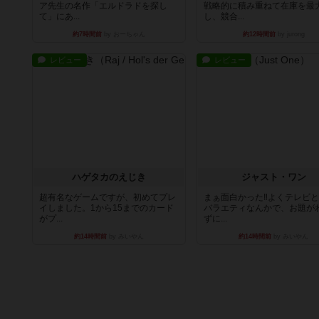
ア先生の名作「エルドラドを探し
戦略的に積み重ねて在庫を最
て」にあ...
し、競合...
約7時間前
by おーちゃん
約12時間前
by jurong
レビュー
レビュー
ハゲタカのえじき
ジャスト・ワン
超有名なゲームですが、初めてプレ
まぁ面白かった‼️よくテレビ
イしました。1から15までのカード
バラエティなんかで、お題が
がプ...
ずに...
約14時間前
by みいやん
約14時間前
by みいやん