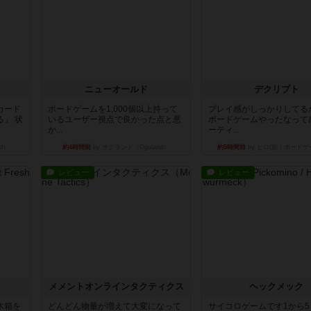
ニューオールド
デクリプト
カード
ボードゲームを1,000個以上持って
プレイ感がしっかりしてる
」 状
いるユーザー視点で良かった点と悪
ボードゲームやったなって
か...
ーティ...
d）
約4時間前
by オグランド（Oguland）
約5時間前
by ヒロ(新！ボードゲ
レビュー
レビュー
ュ
メメントオンラインタクティクス
ヘックメック
木箱を
どんどん物量が増えて大変になって
サイコロゲームです1から