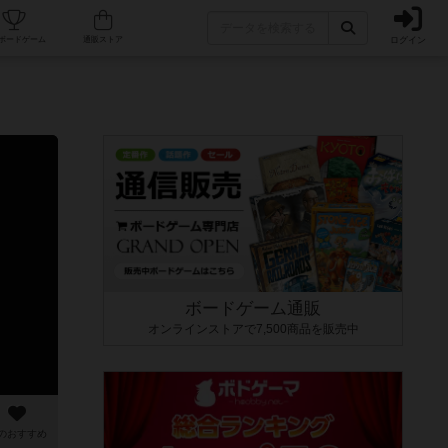
ログイン
カフェ/店舗
人気ボードゲーム
通販ストア
ボードゲーム通販
オンラインストアで7,500商品を販売中
のおすすめ