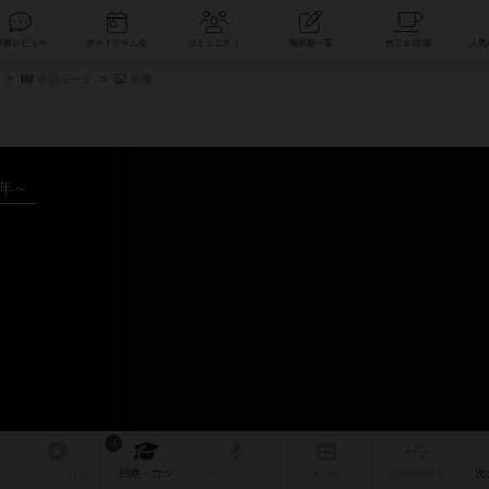
索
新着レビュー
ボードゲーム会
コミュニティ
掲示板一覧
作品データ
画像
4年～
1
リプレイ
日記
戦略
・コツ
ルール
/インスト
掲示板
拡張/関連
作
次