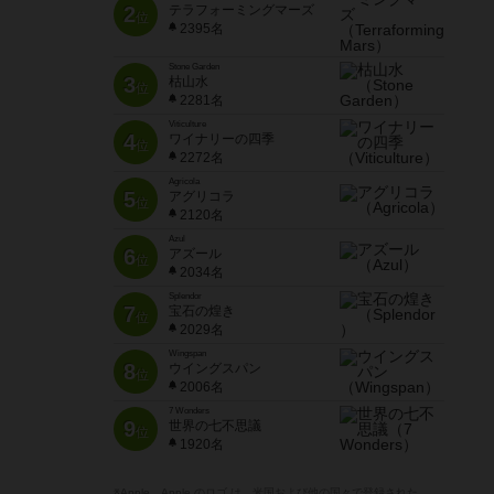
2
テラフォーミングマーズ
位
2395名
Stone Garden
3
枯山水
位
2281名
Viticulture
4
ワイナリーの四季
位
2272名
Agricola
5
アグリコラ
位
2120名
Azul
6
アズール
位
2034名
Splendor
7
宝石の煌き
位
2029名
Wingspan
8
ウイングスパン
位
2006名
7 Wonders
9
世界の七不思議
位
1920名
※Apple、Apple のロゴ は、米国および他の国々で登録された