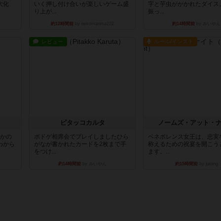
大化
いく押し付け合いが楽しいゲーム盛
字と芋虫がかかれたダイス
り上が...
振っ...
約12時間前
by nekomanma222
約14時間前
by みいやん
レビュー
ルール/インスト
ピタッコカルタ
ノームズ・アット・
とかの
ボドゲ相席会でプレイしましたひら
ベネボレンス女王は、忠実
わから
がなが書かれたカードを2枚まで手
称えるための祝宴を開こう
をつけ...
ます。...
約14時間前
by みいやん
約15時間前
by jurong