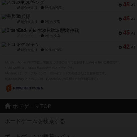
45
PT
紹介文あり
1件の投稿
Bitter End ブタペスト救出作戦
45
PT
紹介文なし
1件の投稿
ドコジャン
42
PT
紹介文あり
10件の投稿
※Apple、Apple のロゴ は、米国および他の国々で登録されたApple Inc.の商標です。
※App Store は、Apple Inc.のサービスマークです。
※Android は、グーグル インコーポレイテッドの商標または登録商標です。
※Google Play とそのロゴは、Google Inc.の商標または登録商標です。
ボドゲーマTOP
ボードゲームを検索する
ボードゲームの新着レビュー
ボードゲーム会情報