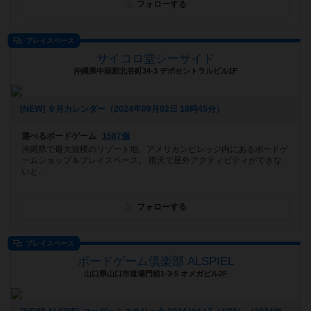
フォローする
プレイスペース
サイコロ堂シーサイド
沖縄県中頭郡北谷町34-3 デポセントラルビル1F
[NEW] ９月カレンダー（2024年09月02日 18時45分）
遊べるボードゲーム
1587個
沖縄県で最大規模のリゾート地、アメリカンビレッジ内にあるボードゲ
ームショップ＆プレイスペース。 雨天で屋外アクティビティができな
いと...
フォローする
プレイスペース
ボードゲーム倶楽部 ALSPIEL
山口県山口市道場門前1-3-5 オメガビル2F