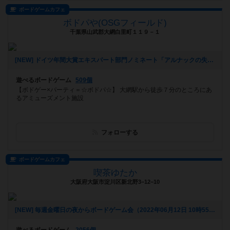
ボードゲームカフェ
ボドパや(OSGフィールド)
千葉県山武郡大網白里町１１９－１
[NEW] ドイツ年間大賞エキスパート部門ノミネート「アルナックの失われし遺跡」を遊ぼう！ in 大網（2022年09月05日 12時32分）
遊べるボードゲーム
509個
【ボドゲー×パーティ＝☆ボドパ☆】 大網駅から徒歩７分のところにあ
るアミューズメント施設
フォローする
ボードゲームカフェ
喫茶ゆたか
大阪府大阪市淀川区新北野3−12−10
[NEW] 毎週金曜日の夜からボードゲーム会（2022年06月12日 10時55分）