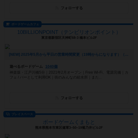
フォローする
ボードゲームカフェ
10BILLIONPOINT（テンビリオンポイント）
東京都新宿区天神町68-3 橋本ビル2F
[NEW] 2025年5月から平日の営業時間変更（19時からになります）（2025年06月20日 16時25分）
遊べるボードゲーム
1040個
神楽坂・江戸川橋5分｜2021年2月オープン｜Free Wi-Fi、電源完備｜カ
フェ / バーとして利用OK｜街のみんなの給水所｜また...
フォローする
プレイスペース
ボードゲームくまもと
熊本県熊本市東区健軍3−50−19菊乃井ビル2F