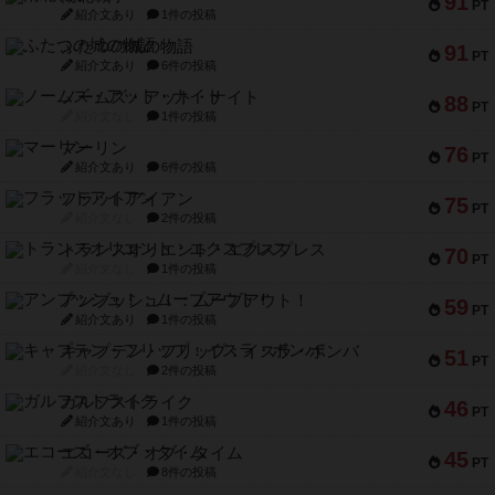
紹介文あり
6件の投稿
ノームズ・アット・ナイト
88
PT
紹介文なし
1件の投稿
マーリン
76
PT
紹介文あり
6件の投稿
フラットアイアン
75
PT
紹介文なし
2件の投稿
トランスオリエント・エクスプレス
70
PT
紹介文なし
1件の投稿
アンブッシュ！：ムーブアウト！
59
PT
紹介文あり
1件の投稿
キャプテン・フリップ：イスラ・ボンバ
51
PT
紹介文なし
2件の投稿
ガルフストライク
46
PT
紹介文あり
1件の投稿
エコーズ・オブ・タイム
45
PT
紹介文なし
8件の投稿
スカルキング
45
PT
紹介文あり
12件の投稿
海兵隊