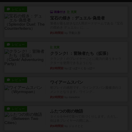
宝石の煌き：デュエル 偽造者
筆者が最も好きな2人用ボードゲームである『宝石
の煌めき デュエル』に、...
約1時間前
by 手動人形
レビュー
充実
クランク! ：冒険者たち（拡張）
クランク！のプレイヤーごとに能力の違うキャラ
クターを使用できるようにな...
約2時間前
by ぽっぽーくるっぽー
レビュー
ワイアームスパン
初プレイの感想です。ウイングスパン履修済のコ
メントとなります。ウイング...
約2時間前
by daisdice
レビュー
ふたつの街の物語
タイルを4×4で並べて街づくりします。ただし、
街は各プレイヤーの間にあ...
約6時間前
by ジェイとと
ルール/インスト
画像付き
ざりかに将棋