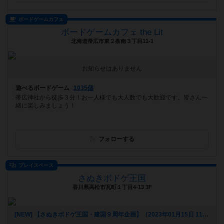
ボードゲームカフェ
ボードゲームカフェ the Lit
北海道帯広市東２条南３丁目11-1
お知らせはありません
遊べるボードゲーム
1035個
帯広神社から徒歩３分！お一人様でも大人数でも大歓迎です。皆さん一
緒に楽しみましょう！
フォローする
プレイスペース
さぬきボドゲ王国
香川県高松市瓦町１丁目4-13 3F
[NEW] 【さぬきボドゲ王国・建国９周年企画】（2023年01月15日 11時51分）