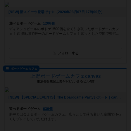
[NEW] 新スイーツ登場です✨️（2026年08月07日 17時00分）
遊べるボードゲーム
1206個
ディアシュピールのボドゲ1500個を全て引き取ったボードゲームカフ
ェ！ 西濃地域で唯一のボードゲームカフェ！ 広々とした空間で贅沢...
フォローする
ボードゲームカフェ
上野ボードゲームカフェcanvas
東京都台東区上野4-9-2たいまるビル4階
[NEW] 【SPECIAL EVENTS】The Boardgame Partyレポート｜canvas Girl's Day｜2026/7/24（2026年07月25日 22時12分）
遊べるボードゲーム
639個
夢中と出会えるボードゲームカフェ。広々として落ち着いた空間でゆっ
くりプレイしていただけます。