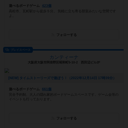
遊べるボードゲーム
423個
高松市、瓦町駅から徒歩５分。 気軽に立ち寄る部室みたいな空間です
よ。
フォローする
プレイスペース
カンティーナ
大阪府大阪市阿倍野区昭和町5-10-2 西田辺ビル2F
[NEW] タイムストーリーズで遊ぼう！（2022年12月14日 17時39分）
遊べるボードゲーム
661個
完全予約制、大人の隠れ家的ボードゲームスペースです。ゲーム会等の
イベントも行っております。
フォローする