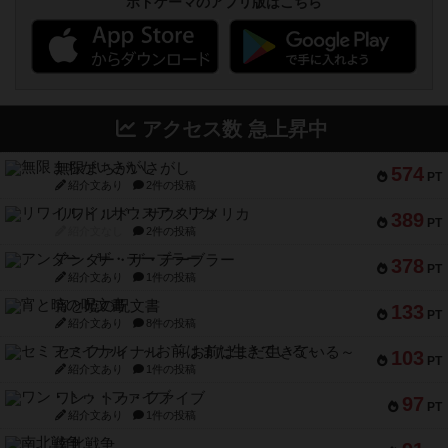
アクセス数 急上昇中
無限まちがいさがし
574
PT
紹介文あり
2件の投稿
リワイルド：サウスアメリカ
389
PT
紹介文なし
2件の投稿
アンダー・ザ・テーブラー
378
PT
紹介文あり
1件の投稿
宵と暁の呪文書
133
PT
紹介文あり
8件の投稿
セミファイナル ～お前はまだ生きている～
103
PT
紹介文あり
1件の投稿
ワン・トゥ・ファイブ
97
PT
紹介文あり
1件の投稿
南北戦争
91
PT
紹介文あり
1件の投稿
ふたつの城の物語
91
PT