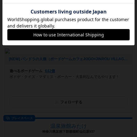
フォローする
ボードゲームカフェ
ボードゲームカフェJOGO
大分県大分市寿町8-11GRC opus kotobuki 103
[NEW] パンドラの人狼（ボードゲームカフェJOGO×JINROU VILLAGE）（2019年06月06日 22時58分）
遊べるボードゲーム
642個
ボドゲ・クイズ・マダミス・ポーカー・大喜利なんでもやります！
フォローする
プレイスペース
温泉旅館みたけ
神奈川県足柄下郡箱根町仙石原937