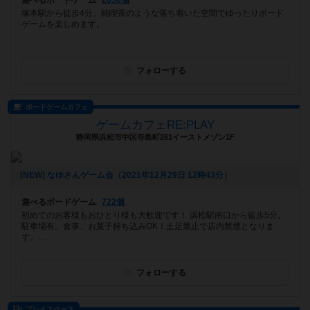
遊べるボードゲーム
2056個
塚本駅から徒歩4分。純喫茶のような落ち着いた空間でゆったりボード
ゲームを楽しめます。
フォローする
ボードゲームカフェ
ゲームカフェRE:PLAY
静岡県浜松市中区寺島町261イーストメゾン1F
[NEW] なゆさんゲーム会（2021年12月29日 12時43分）
遊べるボードゲーム
722個
初めてのお客様もおひとり様も大歓迎です！ 浜松駅南口から徒歩5分。
駐車場有。食事、お菓子持ち込みOK！土足禁止で店内禁煙となりま
す。...
フォローする
プレイスペース