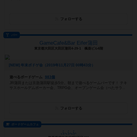
フォローする
バー
GameCafe&Bar Eifer蒲田
東京都大田区大田区蒲田4-29-1 楓葵ビル6階
[NEW] 年末ボドゲ会（2019年11月27日 00時43分）
遊べるボードゲーム
983個
JR蒲田または京急蒲田駅徒歩5分。朝まで遊べるゲームバーです！ テキ
サスホールデムポーカー会、TRPG会、オープンゲーム会（ぺたサラ...
フォローする
ボードゲームカフェ
ふふふ