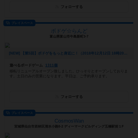
フォローする
プレイスペース
ボドゲ☆らんど
富山県富山市牛島新町3-7
[NEW] 【第5回】ボドゲをもっと身近に！（2018年12月12日 18時20分）
遊べるボードゲーム
1311個
移転リニューアルオープン致しました。ひっそりとオープンしておりま
す。土日のみの営業になります。平日は、ご予約承ります。
フォローする
プレイスペース
CosmosWan
宮城県仙台市若林区清水小路8-2 ディーマークビルディング五橋駅前１F