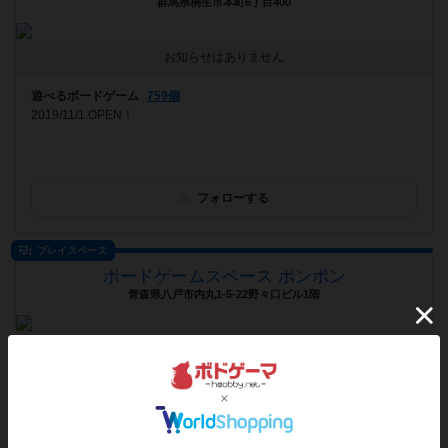
群馬県桐生市本町6丁目400
お知らせはありません
遊べるボードゲーム
759個
2019/11/1 OPEN！
フォローする
プレイスペース
ボードゲームスペース ポンポン
青森県八戸市内丸1-5-22野々口ビル1階
[NEW] 第1回カタンの開拓者たち大会（2019年06月10日 13時37分）
遊べるボードゲーム
761個
青森県八戸市では初のボードゲームで遊べるお店です！ 約６００種類
のボードゲームがあり、飲食物持ち込みＯＫです♪︎ 高校生以下料金半...