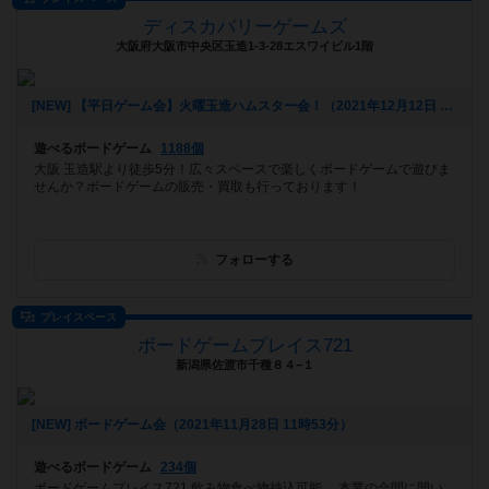
ディスカバリーゲームズ
大阪府大阪市中央区玉造1-3-28エスワイビル1階
[NEW] 【平日ゲーム会】火曜玉造ハムスター会！（2021年12月12日 15時29分）
遊べるボードゲーム
1188個
大阪 玉造駅より徒歩5分！広々スペースで楽しくボードゲームで遊びま
せんか？ボードゲームの販売・買取も行っております！
フォローする
プレイスペース
ボードゲームプレイス721
新潟県佐渡市千種８４−１
[NEW] ボードゲーム会（2021年11月28日 11時53分）
遊べるボードゲーム
234個
ボードゲームプレイス721 飲み物食べ物持込可能。 本業の合間に開い