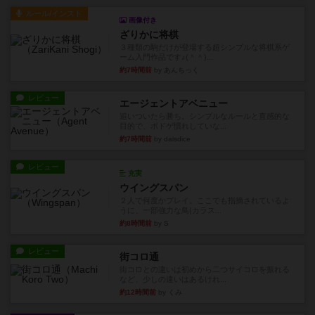
３種類の駒だけが登場する超シンプルな将棋系ゲ
ーム入門作品です♪(＾＾)...
約7時間前
by あんちっく
レビュー
エージェントアベニュー
追いついたら勝ち。シンプルなルールと直感的な
目的で、ボドゲ慣れしていな...
約7時間前
by daisdice
レビュー
充実
ウイングスパン
２人で何度かプレイ。ここでも指摘されているよ
うに、一部強力な鳥(カラス...
約8時間前
by S
レビュー
街コロ通
街コロとの違いは初めから二つサイコロを振れる
など、少しの違いはあるけれ...
約12時間前
by くみ
戦略やコツ
ニューオールド
ゲーム終了時に、「オールドカードとニューカー
ドのどちらもある」 状態に...