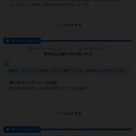
ているので、twitter（@gameplace721）にて営...
フォローする
ボードゲームカフェ
ボードゲームカフェ・ボードボード
愛知県名古屋市中区大須3-38-13
[NEW] 【スタッフ企画】ゴリラ人狼プレイ会（2020年11月27日 14時27分）
遊べるボードゲーム
1586個
名古屋の中心部・大須商店街内でアクセス抜群!
フォローする
ボードゲームカフェ