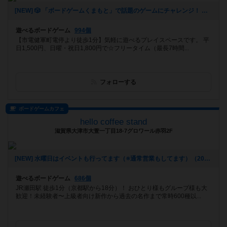
[NEW] 🎲 「ボードゲームくまもと」で話題のゲームにチャレンジ！ 🚀✨（2024年12月16日 12時53分）
遊べるボードゲーム
994個
【市電健軍町電停より徒歩1分】気軽に遊べるプレイスペースです。 平
日1,500円、日曜・祝日1,800円で☆フリータイム（最長7時間...
フォローする
ボードゲームカフェ
hello coffee stand
滋賀県大津市大萱一丁目18-7グロワール赤羽2F
[NEW] 水曜日はイベントも行ってます（※通常営業もしてます）（2024年11月22日 16時51分）
遊べるボードゲーム
686個
JR瀬田駅 徒歩1分（京都駅から18分）！ おひとり様もグループ様も大
歓迎！未経験者〜上級者向け新作から過去の名作まで常時600種以...