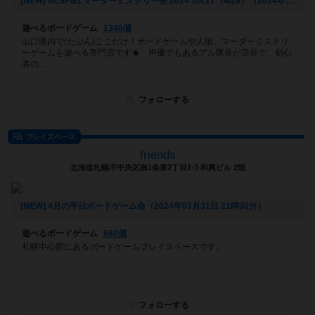
[NEW] ALSPIELマーダーミステリー会 2024 Vol.17（4/29）（2024年04月01日 19時47分）
遊べるボードゲーム
1348個
山口県内で(たぶん)ここだけ！ボードゲームや人狼、マーダーミステリ
ーゲームを遊べる専門店です★ 声優でもあるアル隊長が店長で、初心
者の...
フォローする
プレイスペース
friends
北海道札幌市中央区南1条東2丁目1-3 和興ビル 2階
[NEW] 4月の平日ボードゲーム会（2024年03月31日 21時30分）
遊べるボードゲーム
660個
札幌中心部にあるボードゲームプレイスペースです。
フォローする