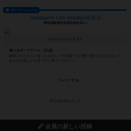
ボードゲームカフェ
boardgame cafe noatalgia長泉店
静岡県駿東郡長泉町納米里5-1
お知らせはありません
遊べるボードゲーム
606個
個室でゆったりと楽しむもヨシ！大部屋で大人数で盛り上がるもヨシ！
あなたの楽しいを見つけに来てください♪
フォローする
会員の新しい投稿
レビュー
画像付き
充実