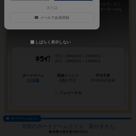
「キウイ！」は、2011年9月大阪日本橋で「キウイゲームズ」とし
または
てスタートしたボードゲームカフェです。 今は新しいオーナーのも
と、無...
メールで会員登録
しばらく表示しない
平日：09時00分～23時00分
休日：09時00分～23時00分
ボードゲーム
開催イベント
平均予算
2518個
0件
の予定
平均800円前後
フォローする
ボードゲームカフェ
大垣のボードゲームカフェ 黒やぎさん
岐阜県大垣市荒川町470-2