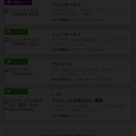
約13時間前
by オグランド（Oguland）
レビュー
ニューオールド
ボードゲームを1,000個以上持っているユーザー視
点で良かった点と悪か...
約13時間前
by オグランド（Oguland）
レビュー
デクリプト
プレイ感がしっかりしてるから、超ボードゲーム
やったなって感じ。パーティ...
約14時間前
by ヒロ(新！ボードゲーム家族)
レビュー
充実
アルナックの失われし遺跡
アナログ対人プレイ数回。クニツィア先生の名作
「エルドラドを探して」にあ...
約17時間前
by おーちゃん
ボドゲーマのアプリ版はこちら