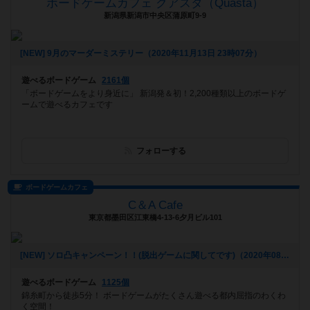
ボードゲームカフェ クアスタ（Quasta）
新潟県新潟市中央区蒲原町9-9
[NEW] 9月のマーダーミステリー（2020年11月13日 23時07分）
遊べるボードゲーム
2161個
「ボードゲームをより身近に」 新潟発＆初！2,200種類以上のボードゲ
ームで遊べるカフェです
フォローする
ボードゲームカフェ
C＆A Cafe
東京都墨田区江東橋4-13-6夕月ビル101
[NEW] ソロ凸キャンペーン！！(脱出ゲームに関してです)（2020年08月17日 13時11分）
遊べるボードゲーム
1125個
錦糸町から徒歩5分！ ボードゲームがたくさん遊べる都内屈指のわくわ
く空間！