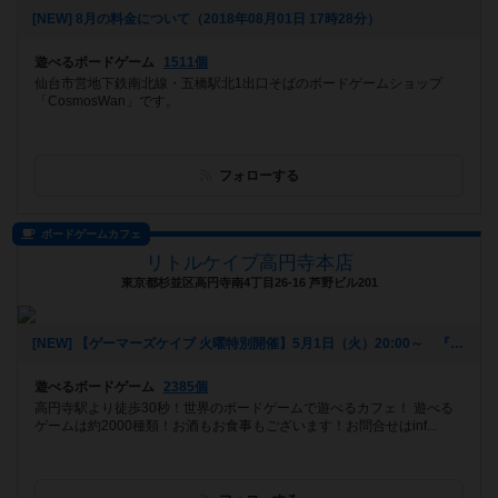
[NEW] 8月の料金について（2018年08月01日 17時28分）
遊べるボードゲーム
1511個
仙台市営地下鉄南北線・五橋駅北1出口そばのボードゲームショップ
「CosmosWan」です。
フォローする
ボードゲームカフェ
リトルケイブ高円寺本店
東京都杉並区高円寺南4丁目26-16 芦野ビル201
[NEW] 【ゲーマーズケイブ 火曜特別開催】5月1日（火）20:00～ 『ロールプレイヤー』（2018年04月22日 18時42分）
遊べるボードゲーム
2385個
高円寺駅より徒歩30秒！世界のボードゲームで遊べるカフェ！ 遊べる
ゲームは約2000種類！お酒もお食事もございます！お問合せはinf...