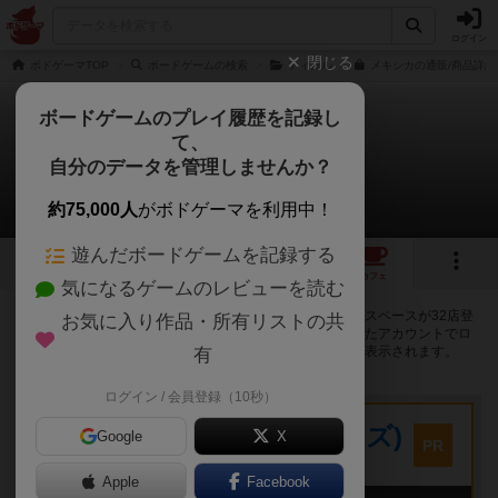
ログイン
閉じる
ボドゲーマTOP
ボードゲームの検索
ティカル
メキシカの通販/商品詳細
ボードゲームのプレイ履歴を記録し
て、
メキシカ
自分のデータを管理しませんか？
32店のカフェ/スペースが提供中
約75,000人
がボドゲーマを利用中！
遊んだボードゲームを記録する
6
6
33
トップ
画像
動画
レビュー
カフェ
気になるゲームのレビューを読む
メキシカで遊ぶことができるボードゲームカフェ・プレイスペースが32店登
お気に入り作品・所有リストの共
録されています。公開プロフィールの都道府県が設定されたアカウントでロ
グインすると、同じ都道府県内の店舗に絞り込むボタンが表示されます。
有
ログイン / 会員登録（10秒）
プレイスペース
キウイ！(旧:キウイゲームズ)
Google
X
PR
大阪府大阪市中央区森ノ宮中央2-8-2 永田中央ビル2階
Apple
Facebook