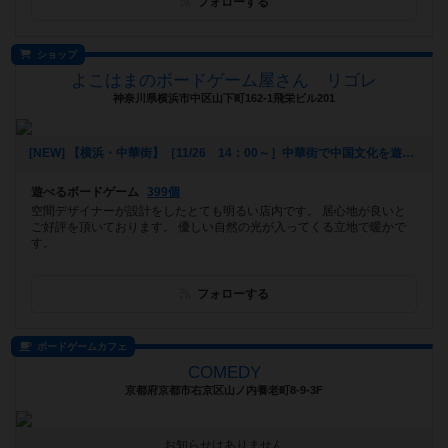
フォローする
ショップ
よこはまのボードゲーム屋さん リゴレ
神奈川県横浜市中区山下町162-1飛栄ビル201
[NEW] 【横浜・中華街】［11/26 14：00～］中華街で中国文化を遊ぼう！～第１回 中国伝統ゲーム会～（2017年11月11日 17時41分）
遊べるボードゲーム
399個
空間デザイナーが設計をしたとても明るい店内です。 居心地が良いと
ご好評を頂いております。 優しい自然の光が入ってくる立地で暖かで
す。
フォローする
ボードゲームカフェ
COMEDY
京都府京都市右京区山ノ内養老町8-9-3F
お知らせはありません