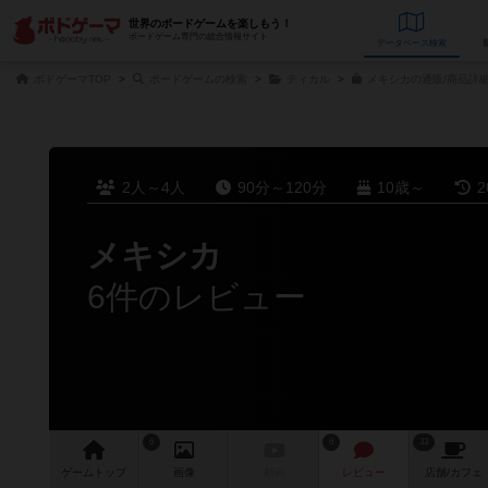
世界のボードゲームを楽しもう！
ボードゲーム専門の総合情報サイト
データベース
検
ボドゲーマTOP
ボードゲームの検索
ティカル
メキシカの通販/商品詳
2人～4人
90分～120分
10歳～
2
メキシカ
6件のレビュー
6
6
33
ゲーム
トップ
画像
動画
レビュー
店舗/
カフェ