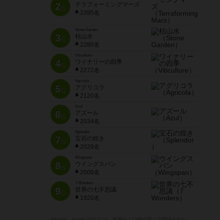
2
テラフォーミングマーズ
位
2395名
Stone Garden
3
枯山水
位
2280名
Viticulture
4
ワイナリーの四季
位
2272名
Agricola
5
アグリコラ
位
2120名
Azul
6
アズール
位
2034名
Splendor
7
宝石の煌き
位
2029名
Wingspan
8
ウイングスパン
位
2006名
7 Wonders
9
世界の七不思議
位
1920名
※Apple、Apple のロゴ は、米国および他の国々で登録された