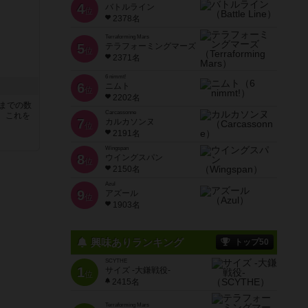
4
バトルライン
位
2378名
Terraforming Mars
5
テラフォーミングマーズ
位
2371名
6 nimmt!
6
ニムト
位
2202名
5までの数
Carcassonne
。これを
7
カルカソンヌ
位
2191名
Wingspan
8
ウイングスパン
位
2150名
Azul
9
アズール
位
1903名
興味ありランキング
トップ50
SCYTHE
1
サイズ -大鎌戦役-
位
2415名
Terraforming Mars