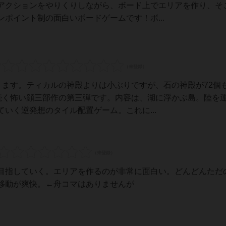
アクションをやりくりしながら、ボード上でエリアを作り、そ
ポイント制の面白いボードゲームです！ボ...
ります。ティカルの神殿よりは小ぶりですが、石の神殿が72個
に続く怖い顔三部作の第三弾です。内容は、湖に浮かぶ島。陸を
いく逆発想のタイル配置ゲーム。これに...
目指していく。エリアを作るのが非常に面白い。どんどんただ
移動が爽快。←舟コマはありませんが