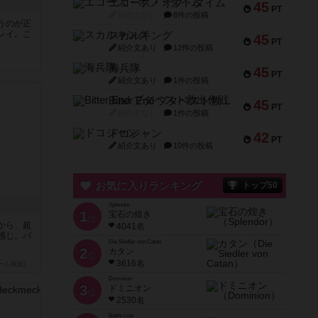
エコーズ・オブ・タイム
45
PT
紹介文なし
8件の投稿
うのが正
レイ。こ
スカルキング
45
PT
紹介文あり
12件の投稿
海兵隊
45
PT
紹介文あり
1件の投稿
Bitter End ブタペスト救出作戦
45
PT
紹介文なし
1件の投稿
ドコジャン
42
PT
紹介文あり
10件の投稿
お気に入りランキング
トップ50
Splendor
1
宝石の煌き
位
から、超
4041名
感じ。パ
Die Siedler von Catan
2
カタン
位
3616名
ーム家族)
Dominion
3
ドミニオン
位
2530名
Battle Line