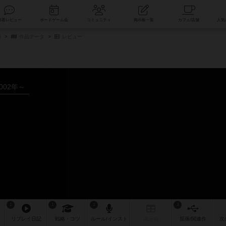
索
新着レビュー
ボードゲーム会
コミュニティ
掲示板一覧
細
作品データ
レビュー
002年～
1
1
1
3
リプレイ
日記
戦略
・コツ
ルール
/インスト
掲示板
拡張/関連
作
次