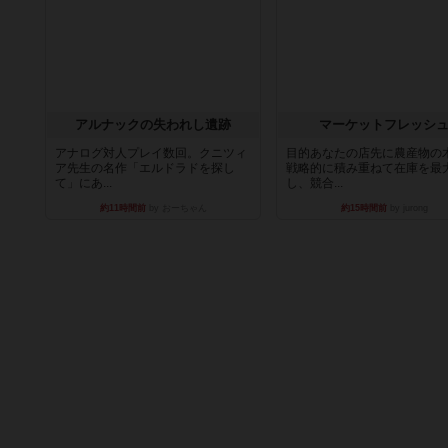
アルナックの失われし遺跡
マーケットフレッシ
アナログ対人プレイ数回。クニツィ
目的あなたの店先に農産物の
ア先生の名作「エルドラドを探し
戦略的に積み重ねて在庫を最
て」にあ...
し、競合...
約11時間前
by おーちゃん
約15時間前
by jurong