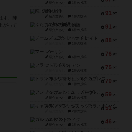
PT
紹介文あり
1件の投稿
南北戦争
91
PT
紹介文あり
1件の投稿
はず。陣
ふたつの城の物語
上がって
91
PT
紹介文あり
6件の投稿
ノームズ・アット・ナイト
88
PT
紹介文なし
1件の投稿
マーリン
76
PT
紹介文あり
6件の投稿
フラットアイアン
75
PT
紹介文なし
2件の投稿
トランスオリエント・エクスプレス
70
PT
紹介文なし
1件の投稿
アンブッシュ！：ムーブアウト！
59
PT
紹介文あり
1件の投稿
キャプテン・フリップ：イスラ・ボンバ
51
PT
紹介文なし
2件の投稿
ガルフストライク
46
PT
紹介文あり
1件の投稿