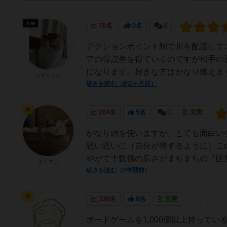
大臣
78名
0名
0
アクションポイント制で川を配置して
アの得点件を得ていくのですが相手の
になります。好きな方はかなり燃えま
たまちゃん
続きを読む（約2ヶ月前）
神
284名
5名
0
充実
かなり頭を使いますが、とても面白い
思い思いに（自分が得するように）こ
やがて十数個の広さがまちまちの『区画
ダイアン
続きを読む（2年弱前）
神
330名
0名
充実
ボードゲームを1,000個以上持って