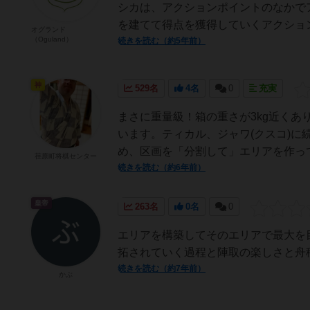
シカは、アクションポイントのなかで
を建てて得点を獲得していくアクション
オグランド
（Oguland）
続きを読む（約5年前）
神
529名
4名
0
充実
まさに重量級！箱の重さが3kg近くあ
います。ティカル、ジャワ(クスコ)
め、区画を「分割して」エリアを作って
荏原町将棋センター
続きを読む（約6年前）
皇帝
263名
0名
0
エリアを構築してそのエリアで最大を
拓されていく過程と陣取の楽しさと舟
続きを読む（約7年前）
かぶ