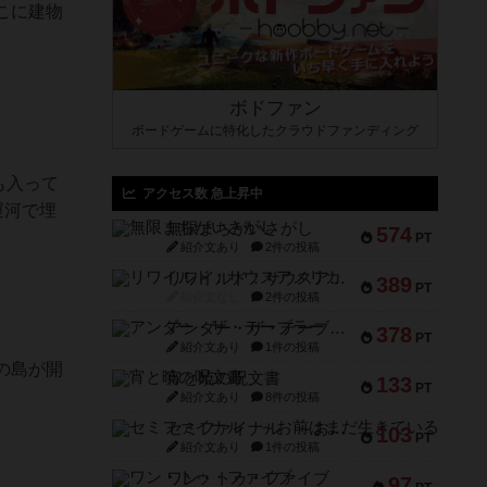
こに建物
ボドファン
ボードゲームに特化したクラウドファンディング
も入って
アクセス数 急上昇中
運河で埋
無限まちがいさがし
574
PT
紹介文あり
2件の投稿
リワイルド：サウスアメリカ
389
PT
紹介文なし
2件の投稿
アンダー・ザ・テーブラー
378
PT
紹介文あり
1件の投稿
の島が開
宵と暁の呪文書
133
PT
紹介文あり
8件の投稿
セミファイナル ～お前はまだ生きている～
103
PT
紹介文あり
1件の投稿
ワン・トゥ・ファイブ
97