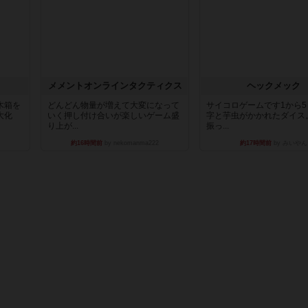
ュ
メメントオンラインタクティクス
ヘックメック
木箱を
どんどん物量が増えて大変になって
サイコロゲームです1から
大化
いく押し付け合いが楽しいゲーム盛
字と芋虫がかかれたダイス
り上が...
振っ...
約16時間前
by nekomanma222
約17時間前
by みいやん