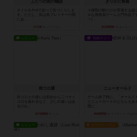
ふたつの街の物語
ざりかに将棋
タイルを4×4で並べて街づくりしま
３種類の駒だけが登場する超
す。ただし、街は各プレイヤーの間
ルな将棋系ゲーム入門作品です
にあ...
＾)...
37分前
by ジェイとと
約1時間前
by あんちっく
レビュー
戦略やコツ
街コロ通
ニューオールド
街コロとの違いは初めから二つサイ
ゲーム終了時に、「オールド
コロを振れるなど、少しの違いはあ
とニューカードのどちらもある
るけれ...
態に...
約7時間前
by くみ
約8時間前
by オグランド（Ogulan
レビュー
ルール/インスト