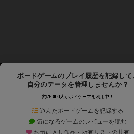
ボードゲームのプレイ履歴を記録して
自分のデータを管理しませんか？
約75,000人
がボドゲーマを利用中！
ボドゲーマTOP
ボードゲーム通販
遊んだボードゲームを記録する
気になるゲームのレビューを読む
ボードゲームを検索する
新作・再入荷情報
お気に入り作品・所有リストの共有
ボードゲームの新着レビュー
定番ボードゲームの通販