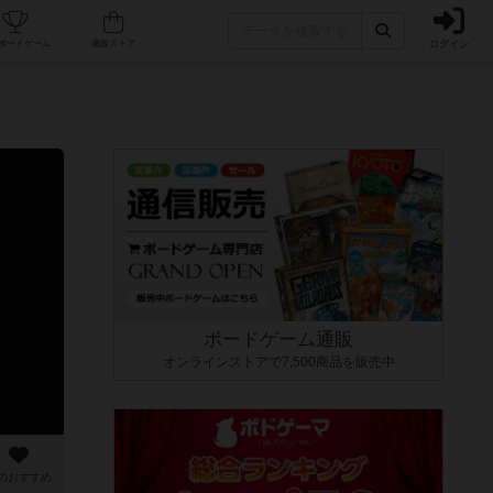
ログイン
カフェ/店舗
人気ボードゲーム
通販ストア
ボードゲーム通販
オンラインストアで7,500商品を販売中
のおすすめ