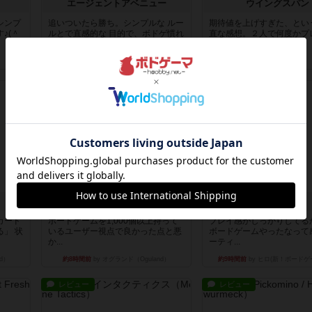
エージェントアベニュー
ウイングスパン
シンプ
追いついたら勝ち。シンプルな ルー
期待値を上げすぎた、とい
♪(＾
ルとで直感的な 目的で、ボドゲ慣れ
直な感想。２人で何度かプ
し...
こでも...
約1時間前
by daisdice
約2時間前
by S
レビュー
レビュー
ニューオールド
デクリプト
カード
ボードゲームを1,000個以上持って
プレイ感がしっかりしてる
」 状
いるユーザー視点で良かった点と悪
ボードゲームやったなって
か...
ーティ...
d）
約8時間前
by オグランド（Oguland）
約9時間前
by ヒロ(新！ボードゲ
レビュー
レビュー