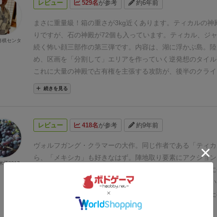
レビュー
529名
が参考
約6年前
まさに重量級！箱の重さが3kg近くあります。ティカルの神
りですが、石の神殿が72個も入っています。
ティカル、ジャ
将棋センタ
続く怖い顔三部作の第三弾です。
内容は、湖に浮かぶ島。陸
め、区画を「分割して」エリアを作っていく逆発想のタイル
これに大量の神殿で占有権を主張する攻防が、後半のクライ
ったこれだけなんです。プレイは、怖い顔三部作共通のアク
続きを見る
ト方式。ティカルが10APなのに対して、メキシカとクスコは
がまとまりやすいので、大好きな方式です。
指定されたマス
になるように運河タイルで囲むだけなのですが、悩ましい…
レビュー
418名
が参考
約9年前
するときは、どうやって囲むのがベストか難しいかもしれま
は、湖畔に寄らなくても、内陸でも2マス運河6枚で長方形に
ヴォルフガング・クラマーの大作。
同じ作者である「ティカ
ルプリ(マスの数)作れます。内陸だと作りにくいという錯覚
ら、「メキシカ」も好きなはず。陣地取り要素にアクション
酒2017
すが、6APは結構いろいろできます。
このゲームの醍醐味は
取り組み、「ティカル」より更に戦略性を高めたシステムに
造りのための攻防。第2ピリオドに入ると、運河は半分以上
ます。
パッケージは、無駄に怖いけどプレイ内容は楽しい
て、新規のカルプリ設定や各区画の占有権を逆転するために
なシステムが、これ一つに詰まっており
、今までに蓄積した
アステカ文明でありながら、5APでワープもできるので笑、
知識を試される感じ。
これぞ重量級！
続きを見る
したくなりますが、忘れがちなのが、運河でなく湖を使った