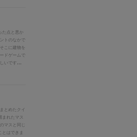
も近道が出来
クショントー
がります。相
。(ワープさ
った点と悪か
内容物は神殿
ントのなかで
深く悩まされ
そこに建物を
す。なので、
ードゲームで
しれません。
しいです。全
イルを使って、
率よく得点を
があります。
ションポイン
もしれません
の建物の配置
合計の競い合
で、馴染めな
した・・・
好
まとめたクイ
d）
囲まれたマス
キシカ の簡単
のマスと同じ
ことはできま