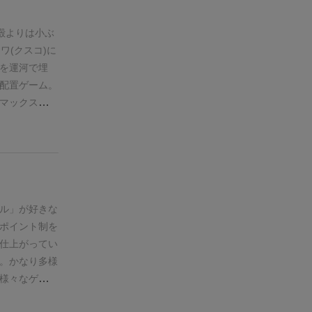
殿よりは小ぶ
ワ(クスコ)に
を運河で埋
配置ゲーム。
マックス。
た
ションポイン
6AP。考え
目分ピッタリ
初めてプレイ
せんが、実
囲めば、8カ
ル」が好きな
だと思うんで
ポイント制を
、後半の神殿
仕上がってい
埋まってい
。かなり
多様
奔走します。
様々なゲーム
ワープを連発
船移動。湖に