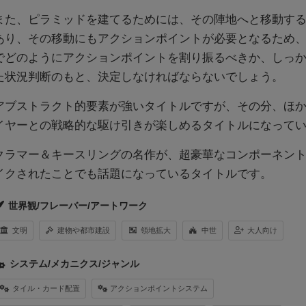
また、ピラミッドを建てるためには、その陣地へと移動す
あり、その移動にもアクションポイントが必要となるため
でどのようにアクションポイントを割り振るべきか、しっ
た状況判断のもと、決定しなければならないでしょう。
アブストラクト的要素が強いタイトルですが、その分、ほ
イヤーとの戦略的な駆け引きが楽しめるタイトルになって
クラマー＆キースリングの名作が、超豪華なコンポーネン
イクされたことでも話題になっているタイトルです。
世界観/フレーバー/アートワーク
文明
建物や都市建設
領地拡大
中世
大人向け
システム/メカニクス/ジャンル
タイル・カード配置
アクションポイントシステム