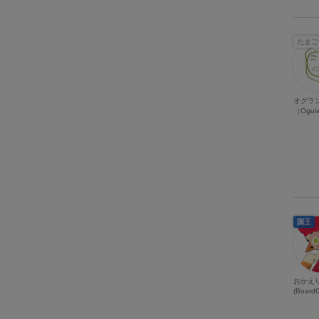
たまご
オグラ
（Ogul
国王
おかえ
(Board