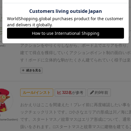
流すように運河を配置し、橋を掛けておけば、ワープせずと
ていることが多いです。
接戦になりやすく、APを増やすア
レビュー
330名
が参考
約5年前
クンを一気に使うこともできるので、後半戦は非常に盛り上
手を神殿群で閉じ込めるというインタラクションも抜群です
ボードゲームを1,000個以上持っているユーザー視点で良か
れますが…)
ティカルもクスコも、そしてこのメキシカも、
った点の両面から紹介します！
メキシカは、アクションポイ
ンド
とタイル＋αだけです。わずかな種類の内容物で、これだけ
アクションをやりくりしながら、ボード上でエリアを作り、
and）
ます。パーツが少ない重ゲーは、戦略を見出す必要がありま
建てて得点を獲得していくアクションポイント制の面白いボ
何回も何回も繰り返し遊ばないと、面白さに気付かないかも
す！ボードに立体的な駒がたくさん建てられていく様子は楽
(特にメキシカとクスコ)
最後に。序盤に8枚の2マス運河タ
員同じ条件の建物を持っているので、その配分を考えて、効
続きを見る
3×3マスで宮殿を囲む9カルプリの、「宮殿囲み」という技
獲得できるようにするのが悩ましいです。
ジャワ同様にアク
爆笑されますが、移動しなくていいので戦略的にも使えるか
ト制のデメリットはあります。また序盤は、区画作りと自分
笑
で穏便に進むものの、少しすると人とのエリア内での高さの
ルール/インスト
322名
が参考
約9年前
いが始まります。直接、他の人を攻撃するようなゲームなの
いかもしれません。我が家ではちょっと空気が悪くなりま
おかえりはここを間違えた！プレイ前に再度確認したい事を
き度（Like）
▶3pt.≪★★★≫
おすすめ度（Recommende
ックチェックリストです。
□小さなエリアの形成は川／海に
り
▶3pt.≪★★★≫
子どもと度（With kids）
▶1pt.≪★≫
メ
です。スタートマス／紋章マスはエリア形成について、通常
GameGarden)
なゲームの流れとルール解説はこちらをご覧ください！
扱いをされます。
□スタートマスと紋章マスに建物を建てる