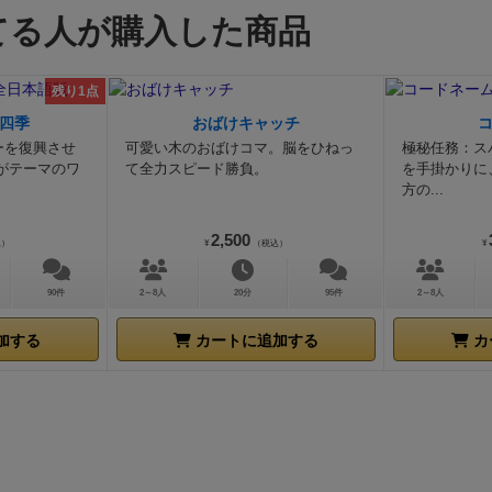
争いに敗れれば当然得点は伸びません。
↓ゲームが進むと、
てる人が購入した商品
運河建設により分割されていきます。
↑ゲーム最終番の盤面
品である『ティカル』は、同じエリアマジョリティゲームで
残り1点
かなり運要素が強い作品です。しかし、
この『メキシカ』は
四季
おばけキャッチ
に左右される要素がない、ガチガチの論理的ゲームです。
ゲ
ーを復興させ
可愛い木のおばけコマ。脳をひねっ
極秘任務：ス
るためには、他人の邪魔をすることが必須のゲームとなって
がテーマのワ
て全力スピード勝負。
を手掛かりに
人的には『コリドール』というゲームとよく似ていると思い
方の...
ため、プレイする人は選ぶ必要があると思います。
戦術その
たり、またそれを楽しめる人なら面白いこと間違いなし❗️で
2,500
込）
¥
（税込）
¥
ので終わると、ヘトヘトです。それが唯一の難点かも。
この
品のようですが、このような質の高い面白いゲームを知ると
90件
2～8人
20分
95件
2～8人
ムというものの奥の深さに心底感動します。
スーパーミープ
加する
カートに追加する
カ
インが美しく、部品も精巧です。
ルールもシンプルで、難し
ありません。
ぜひ一度遊んでもらいたいゲームです。