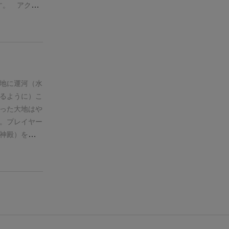
す。 アクシ
は２方向のみ
。
□エリアタ
いが発生した
を投稿してい
思っておりま
地に運河（水
るように）こ
った大地はや
。
プレイヤー
神殿）を配置
り大きな区画
ティゲームで
を、プレイヤ
っていく
とい
各プレイヤー
自分が望んだ
マジョリティ