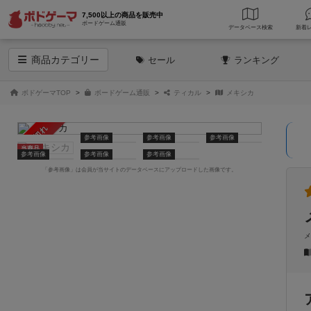
7,500以上の商品を販売中
ボードゲーム通販
データベース
検索
商品
カテゴリー
セール
ランキング
ボドゲーマTOP
ボードゲーム通販
ティカル
メキシカ
売り切れ
参考画像
参考画像
参考画像
当商品
参考画像
参考画像
参考画像
「参考画像」は会員が当サイトのデータベースにアップロードした画像です。