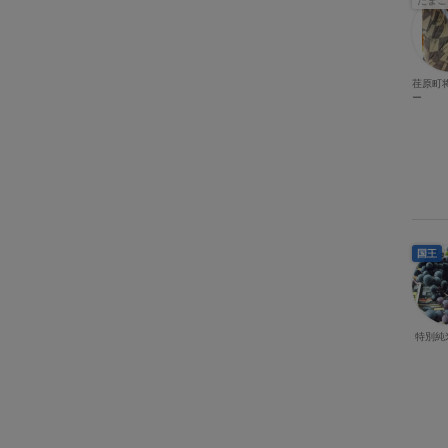
たまご
荏原町
ー
国王
特別純米