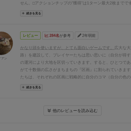
せん。
□アクションチップの"獲得"は1ターン最大2枚までで
ョンチップの"使用"に枚数の制限はありません。
□橋の出口
続きを見る
です、それ以外の方向から橋の上移動することはできません
イルの上に移動することはできません。
---
プレイ中に勘違
間違いやすいルール、自分のインスト漏れ・抜けの失敗など
レビュー
284名
が参考
2年弱前
ます。
皆の失敗がこのSNS上にどんどん集まればいいなと
す。
---
かなり頭を使いますが、とても面白いゲームです。
広大な大
路）を建設して、プレイヤーたちは思い思いに（自分が得す
イアン
の運河により大地を区切っていきます。すると、ひとつであ
がて十数個の広さがまちまちの『区画』に割られていきます
たちは、それぞれの区画に戦略的に自分のコマ（自分の色の
して、建てた神殿の高さでマジョリティ争いを行います。
よ
続きを見る
からは、より大きな得点が入る仕組みです。
エリアマジョリ
ありながら、
プレイヤー間で奪い合うことになるエリア自体
ーたち自身がどのように面積を割り振るのかを考えながら作
他のレビューを読み込む
うところが、独特で面白いなと感じました。
区画作りには、
の思惑が絡み合うので（そして邪魔し合うので）、なかなか
ようには区画が作れません。またせっかく作った区画でも、