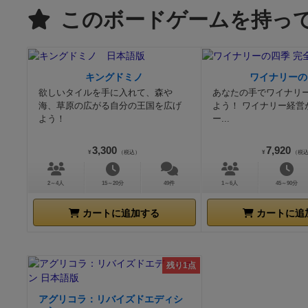
このボードゲームを持っ
キングドミノ
ワイナリーの
欲しいタイルを手に入れて、森や
あなたの手でワイナリ
海、草原の広がる自分の王国を広げ
よう！ ワイナリー経営
よう！
ー...
3,300
7,920
¥
（税込）
¥
（税
2～4人
15～20分
49件
1～6人
45～90分
カートに追加する
カートに追
残り1点
アグリコラ：リバイズドエディシ