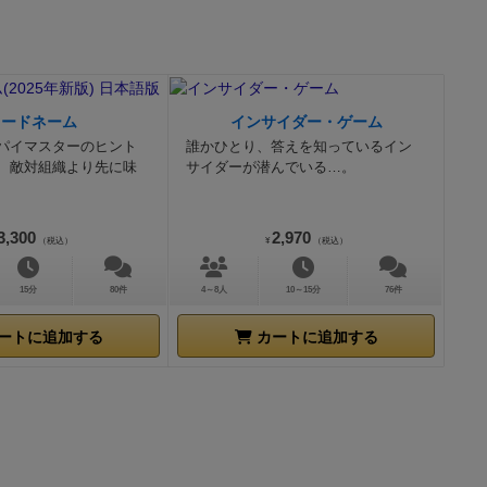
大地はさらに
本作の姉妹作
ありながら、
、まったく運
コードネーム
インサイダー・ゲーム
ームに勝利す
パイマスターのヒント
誰かひとり、答えを知っているイン
います。（個
、敵対組織より先に味
サイダーが潜んでいる…。
ます。）
その
ものを考察し
す。
頭を使う
3,300
2,970
（税込）
¥
（税込）
作品は古い作
、ボードゲー
15分
80件
4～8人
10～15分
76件
ル版は、デザ
ートに追加する
カートに追加する
い点は何一つ