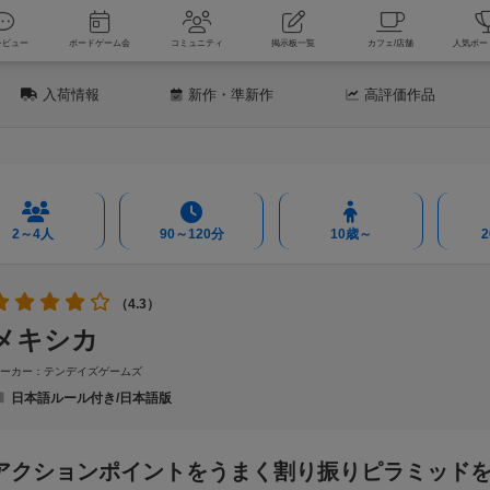
新着レビュー
ボードゲーム会
コミュニティ
掲示板一覧
カフェ
入荷情報
新作
・準新作
高評価
作品
2～4人
90～120分
10歳～
（4.3）
メキシカ
メーカー：テンデイズゲームズ
日本語ルール付き/日本語版
アクションポイントをうまく割り振りピラミッド