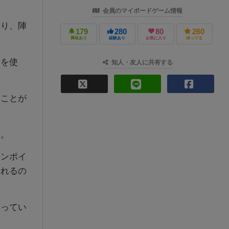
会員のマイボードゲーム情報
振り、陣
179
280
80
260
興味あり
経験あり
お気に入り
持ってる
トを使
知人・友人に共有する
つことが
ん。
ョンポイ
られるの
切ってい