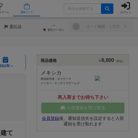
ログイン
/店舗
人気ボードゲーム
通販ストア
─
委託品
0
カート確認・ご注文
割引
クーポン
8,800
商品価格
¥
（税込）
2002年～
メキシカ
商品販売者：ボドゲーマ
メーカー：テンデイズゲームズ
再入荷までお待ち下さい
入荷通知を受け取る
会員登録
後、通知送信先を設定すると入荷
通知を受け取れます
を建て