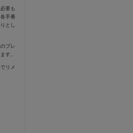
る必要も
、各手番
かりとし
かのプレ
います。
トでリメ